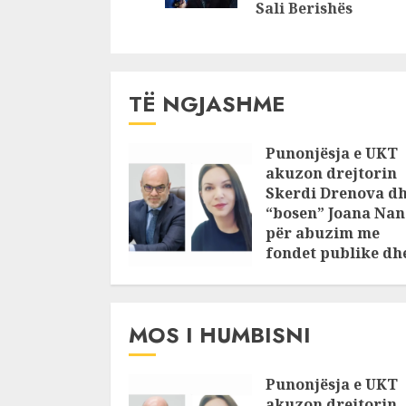
Sali Berishës
TË NGJASHME
Punonjësja e UKT
akuzon drejtorin
Skerdi Drenova d
“bosen” Joana Nan
për abuzim me
fondet publike dh
pasuri të
pajustifikuar
JULY 24, 2025
MOS I HUMBISNI
Punonjësja e UKT
akuzon drejtorin