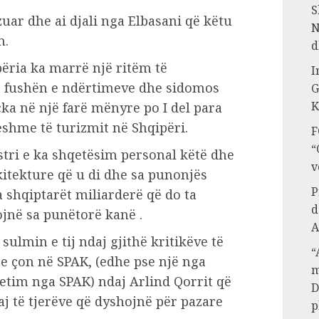
S
ar dhe ai djali nga Elbasani që këtu
N
n.
d
përia ka marrë një ritëm të
I
ë fushën e ndërtimeve dhe sidomos
G
K
çka në një farë mënyre po I del para
ueshme të turizmit në Shqipëri.
F
“
ri e ka shqetësim personal këtë dhe
v
itekture që u di dhe sa punonjës
P
 shqiptarët miliarderë që do ta
d
ojnë sa punëtorë kanë .
A
sulmin e tij ndaj gjithë kritikëve të
“
 e çon në SPAK, (edhe pse një nga
m
hetim nga SPAK) ndaj Arlind Qorrit që
D
aj të tjerëve që dyshojnë për pazare
p