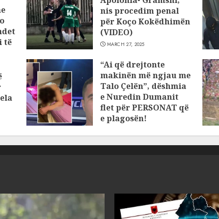
he
nis procedim penal
o
për Koço Kokëdhimën
ndet
(VIDEO)
 të
MARCH 27, 2025
“Ai që drejtonte
makinën më ngjau me
ë
Talo Çelën”, dëshmia
r
e Nuredin Dumanit
ela
flet për PERSONAT që
e plagosën!
MARCH 25, 2025