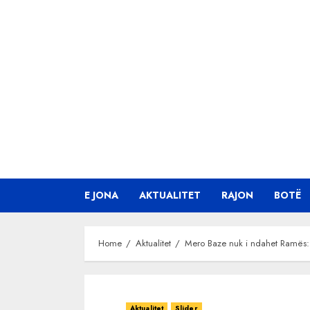
Skip
to
content
E JONA
AKTUALITET
RAJON
BOTË
Home
Aktualitet
Mero Baze nuk i ndahet Ramës: 
Aktualitet
Slider