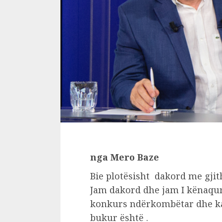
nga Mero Baze
Bie plotësisht dakord me gjit
Jam dakord dhe jam I kënaqur 
konkurs ndërkombëtar dhe ka 
bukur është .