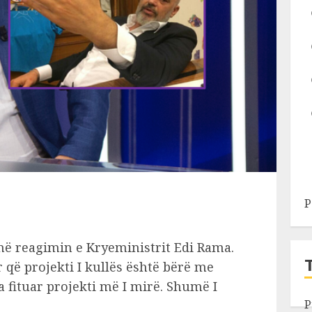
P
hë reagimin e Kryeministrit Edi Rama.
që projekti I kullës është bërë me
fituar projekti më I mirë. Shumë I
P