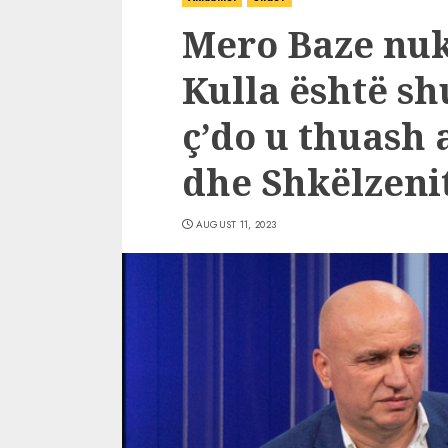
Mero Baze nuk
Kulla është s
ç’do u thuash
dhe Shkëlzeni
AUGUST 11, 2023