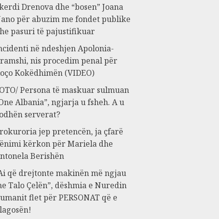
kerdi Drenova dhe “bosen” Joana
ano për abuzim me fondet publike
he pasuri të pajustifikuar
ncidenti në ndeshjen Apolonia-
ramshi, nis procedim penal për
oço Kokëdhimën (VIDEO)
OTO/ Persona të maskuar sulmuan
One Albania”, ngjarja u fsheh. A u
odhën serverat?
rokuroria jep pretencën, ja çfarë
ënimi kërkon për Mariela dhe
ntonela Berishën
Ai që drejtonte makinën më ngjau
e Talo Çelën”, dëshmia e Nuredin
umanit flet për PERSONAT që e
lagosën!