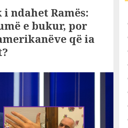
 i ndahet Ramës:
humë e bukur, por
 amerikanëve që ia
t?