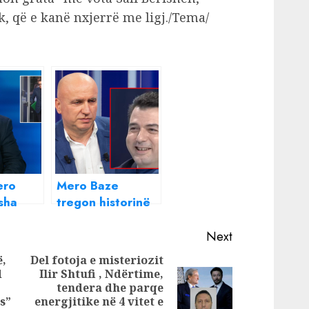
ik, që e kanë nxjerrë me ligj./Tema/
ero
Mero Baze
sha
tregon historinë
rasë
“epike”, se si e
metajn
gënjeu Lulzim
Next
Basha, Ramën,
ë,
Del fotoja e misteriozit
gjatë takimit ku
d
Ilir Shtufi , Ndërtime,
Previous
bënë
tendera dhe parqe
Next
marrëveshjen në
post:
s”
energjitike në 4 vitet e