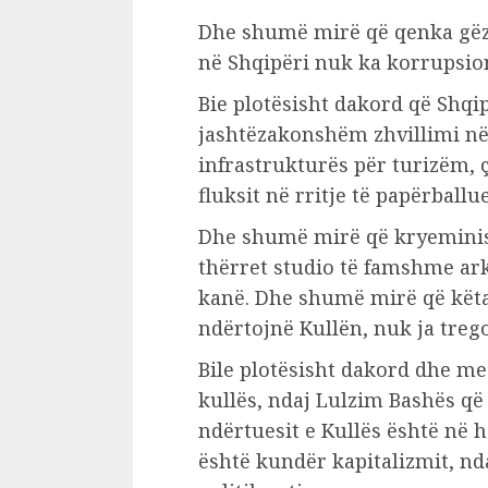
Dhe shumë mirë që qenka gëzu
në Shqipëri nuk ka korrupsio
Bie plotësisht dakord që Shqi
jashtëzakonshëm zhvillimi n
infrastrukturës për turizëm, 
fluksit në rritje të papërball
Dhe shumë mirë që kryeminist
thërret studio të famshme ark
kanë. Dhe shumë mirë që këta
ndërtojnë Kullën, nuk ja treg
Bile plotësisht dakord dhe me 
kullës, ndaj Lulzim Bashës që
ndërtuesit e Kullës është në 
është kundër kapitalizmit, nd