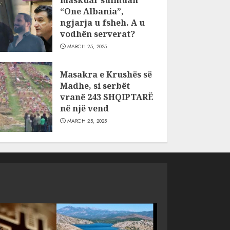
“One Albania”,
ngjarja u fsheh. A u
vodhën serverat?
MARCH 25, 2025
Masakra e Krushës së
Madhe, si serbët
vranë 243 SHQIPTARË
në një vend
MARCH 25, 2025