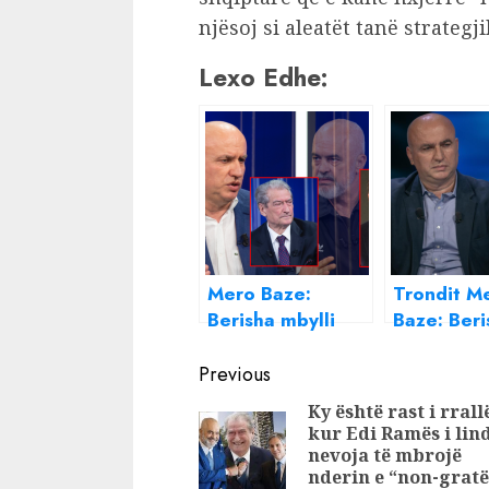
njësoj si aleatët tanë strategj
Lexo Edhe:
Mero Baze:
Trondit M
Berisha mbylli
Baze: Beri
gojën për kullën
mund të v
Continue
që po shkatërron
Arben Ah
Previous
parkun se
Reading
Ky është rast i rrall
ndërtuesi është
kur Edi Ramës i lin
zari i Zenit
nevoja të mbrojë
nderin e “non-gratë