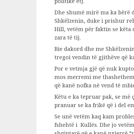
politike etj.
Dhe shumë mirë ma ka bërë d
Shkëlzenin, duke i prishur re
Hill, vetëm për faktin se kët
zara të tij.
Bie dakord dhe me Shkëlzenin
tregoi vendin të gjithëve që 
Por e vetmja gjë që nuk kupto
mos merremi me thashetheme 
që kanë nofka në vend të mbi
Këtu e ka tepruar pak, se më 
pranuar se ka frikë që i del e
Se unë vetëm kaq kam problem,
fshehtë i Kullës. Dhe jo vetë
shqiptarë që e kanë nxjerrë “