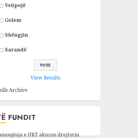
Velipojë
Golem
Shëngjin
Sarandë
View Results
olls Archive
TË FUNDIT
unonjësja e UKT akuzon drejtorin