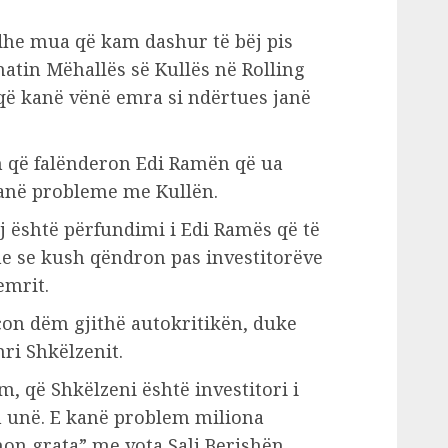
he mua që kam dashur të bëj pis
hatin Mëhallës së Kullës në Rolling
a që kanë vënë emra si ndërtues janë
 që falënderon Edi Ramën që ua
kanë probleme me Kullën.
j është përfundimi i Edi Ramës që të
se kush qëndron pas investitorëve
emrit.
çon dëm gjithë autokritikën, duke
mri Shkëlzenit.
 që Shkëlzeni është investitori i
m unë. E kanë problem miliona
non grata” me vota Sali Berishën,