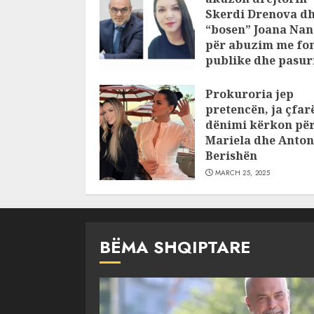
Skerdi Drenova d
“bosen” Joana Nan
për abuzim me fo
publike dhe pasuri
pajustifikuar
Prokuroria jep
JULY 24, 2025
pretencën, ja çfar
dënimi kërkon pë
Mariela dhe Anton
Berishën
MARCH 25, 2025
BËMA SHQIPTARE