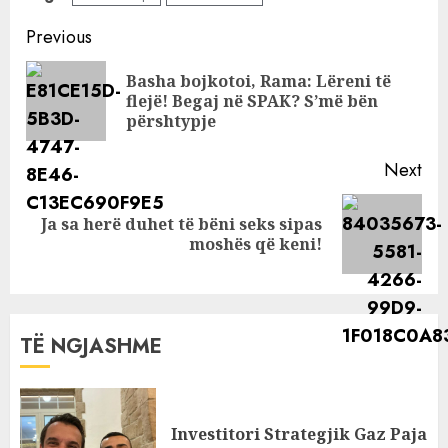
shqiptare kritikon
veten në ekran:
Continue
Previous
Une i prishja
Reading
mbesat e mia
Basha bojkotoi, Rama: Lëreni të
Pre
flejë! Begaj në SPAK? S’më bën
pos
përshtypje
Next
Ja sa herë duhet të bëni seks sipas
Next
moshës që keni!
post:
TË NGJASHME
Investitori Strategjik Gaz Paja