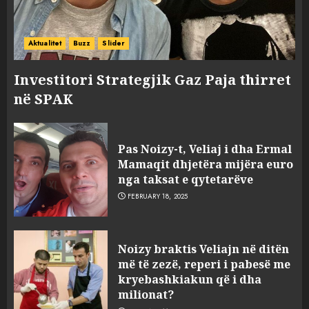
Aktualitet
Buzz
Slider
Investitori Strategjik Gaz Paja thirret
në SPAK
Pas Noizy-t, Veliaj i dha Ermal
Mamaqit dhjetëra mijëra euro
nga taksat e qytetarëve
FEBRUARY 18, 2025
FOTO/ Persona të maskuar
Noizy braktis Veliajn në ditën
sulmuan “One Albania”,
më të zezë, reperi i pabesë me
ngjarja u fsheh. A u vodhën
kryebashkiakun që i dha
serverat?
milionat?
3
MARCH 25, 2025