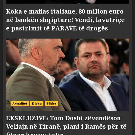
Koka e mafias italiane, 80 milion euro
në bankën shqiptare! Vendi, lavatriçe
e pastrimit të PARAVE të drogës
Aktualitet
E jona
Slider
EKSKLUZIVE/ Tom Doshi zëvendëson
Veliajn në Tiranë, plani i Ramës për të
fituar kryeqytetin