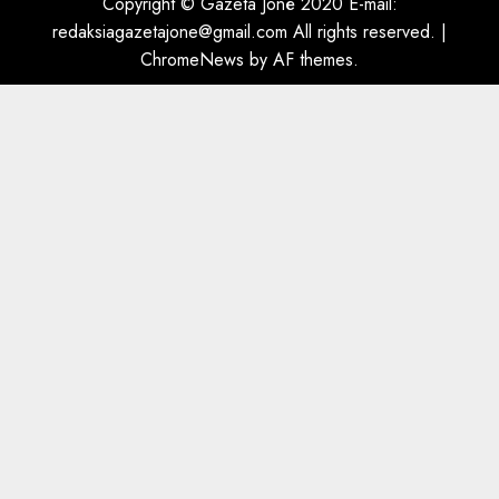
Copyright © Gazeta Jonë 2020 E-mail:
dëshmia e Nuredin Dumanit
redaksiagazetajone@gmail.com
All rights reserved.
|
flet për PERSONAT që e
ChromeNews
by AF themes.
plagosën!
5
MARCH 25, 2025