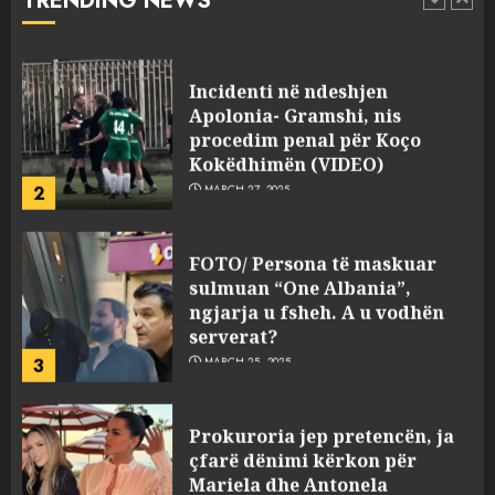
TRENDING NEWS
pasuri të pajustifikuar
1
JULY 24, 2025
Incidenti në ndeshjen
Apolonia- Gramshi, nis
procedim penal për Koço
Kokëdhimën (VIDEO)
2
MARCH 27, 2025
FOTO/ Persona të maskuar
sulmuan “One Albania”,
ngjarja u fsheh. A u vodhën
serverat?
3
MARCH 25, 2025
Prokuroria jep pretencën, ja
çfarë dënimi kërkon për
Mariela dhe Antonela