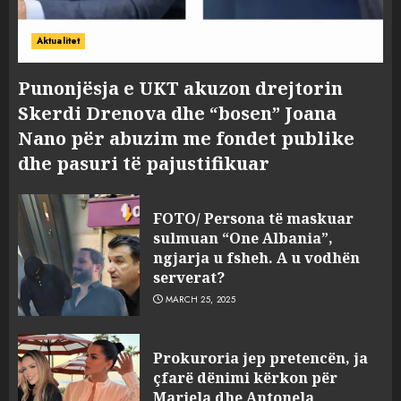
Aktualitet
Punonjësja e UKT akuzon drejtorin
Skerdi Drenova dhe “bosen” Joana
Nano për abuzim me fondet publike
dhe pasuri të pajustifikuar
FOTO/ Persona të maskuar
sulmuan “One Albania”,
ngjarja u fsheh. A u vodhën
serverat?
MARCH 25, 2025
Prokuroria jep pretencën, ja
çfarë dënimi kërkon për
Mariela dhe Antonela