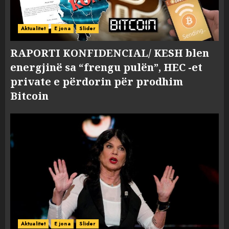
Aktualitet
E jona
Slider
RAPORTI KONFIDENCIAL/ KESH blen
energjinë sa “frengu pulën”, HEC -et
private e përdorin për prodhim
Bitcoin
Aktualitet
E jona
Slider