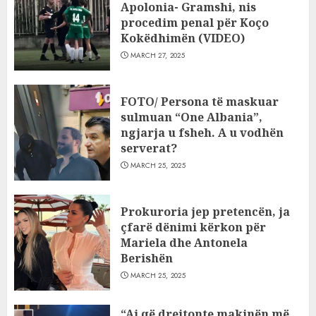
Apolonia- Gramshi, nis
procedim penal për Koço
Kokëdhimën (VIDEO)
MARCH 27, 2025
FOTO/ Persona të maskuar
sulmuan “One Albania”,
ngjarja u fsheh. A u vodhën
serverat?
MARCH 25, 2025
Prokuroria jep pretencën, ja
çfarë dënimi kërkon për
Mariela dhe Antonela
Berishën
MARCH 25, 2025
“Ai që drejtonte makinën më