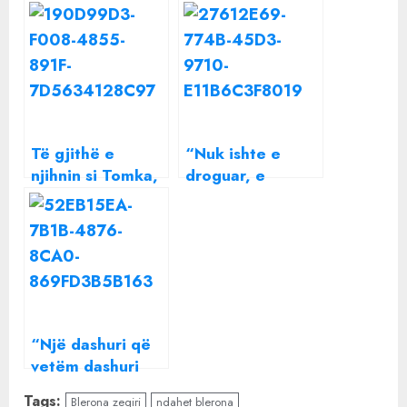
Të gjithë e
“Nuk ishte e
njihnin si Tomka,
droguar, e
ndahet nga jeta
braktisën të
aktori i
gjithë”, flet i
kinematografisë
dashuri i 27
shqiptare
vjeçares
shqiptare që u
vetëvra në burg:
Kishte një vit
“Një dashuri që
që…
vetëm dashuri
s’ishte”, gjyshja
Tags:
Blerona zeqiri
ndahet blerona