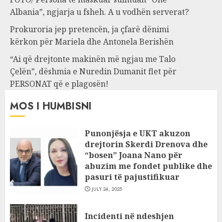
Albania”, ngjarja u fsheh. A u vodhën serverat?
Prokuroria jep pretencën, ja çfarë dënimi
kërkon për Mariela dhe Antonela Berishën
“Ai që drejtonte makinën më ngjau me Talo
Çelën”, dëshmia e Nuredin Dumanit flet për
PERSONAT që e plagosën!
MOS I HUMBISNI
Punonjësja e UKT akuzon
drejtorin Skerdi Drenova dhe
“bosen” Joana Nano për
abuzim me fondet publike dhe
pasuri të pajustifikuar
JULY 24, 2025
Incidenti në ndeshjen