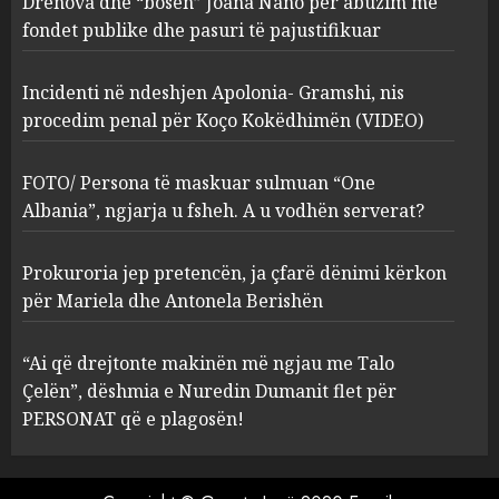
Drenova dhe “bosen” Joana Nano për abuzim me
Kokëdhimën (VIDEO)
fondet publike dhe pasuri të pajustifikuar
2
MARCH 27, 2025
Incidenti në ndeshjen Apolonia- Gramshi, nis
procedim penal për Koço Kokëdhimën (VIDEO)
FOTO/ Persona të maskuar
sulmuan “One Albania”,
ngjarja u fsheh. A u vodhën
FOTO/ Persona të maskuar sulmuan “One
serverat?
Albania”, ngjarja u fsheh. A u vodhën serverat?
3
MARCH 25, 2025
Prokuroria jep pretencën, ja çfarë dënimi kërkon
Prokuroria jep pretencën, ja
për Mariela dhe Antonela Berishën
çfarë dënimi kërkon për
Mariela dhe Antonela
“Ai që drejtonte makinën më ngjau me Talo
Berishën
Çelën”, dëshmia e Nuredin Dumanit flet për
4
MARCH 25, 2025
PERSONAT që e plagosën!
“Ai që drejtonte makinën më
ngjau me Talo Çelën”,