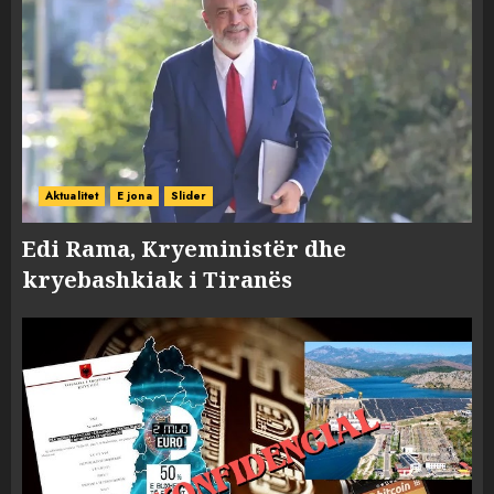
Aktualitet
E jona
Slider
Edi Rama, Kryeministër dhe
kryebashkiak i Tiranës