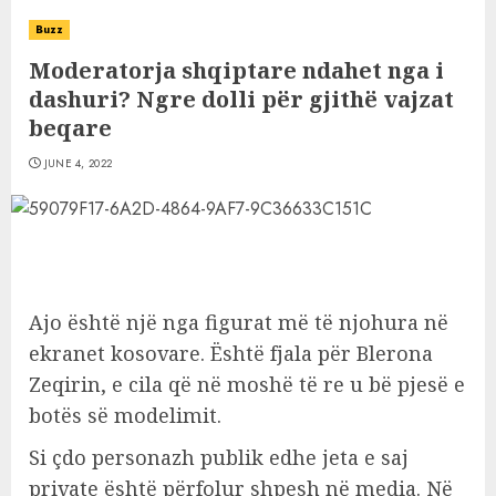
Buzz
Moderatorja shqiptare ndahet nga i
dashuri? Ngre dolli për gjithë vajzat
beqare
JUNE 4, 2022
Ajo është një nga figurat më të njohura në
ekranet kosovare. Është fjala për Blerona
Zeqirin, e cila që në moshë të re u bë pjesë e
botës së modelimit.
Si çdo personazh publik edhe jeta e saj
private është përfolur shpesh në media. Në