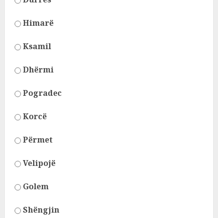
Himarë
Ksamil
Dhërmi
Pogradec
Korcë
Përmet
Velipojë
Golem
Shëngjin