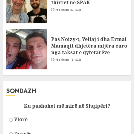
thirret në SPAK
FEBRUARY 27, 2025
Pas Noizy-t, Veliaj i dha Ermal
Mamaqit dhjetëra mijëra euro
nga taksat e qytetarëve
FEBRUARY 18, 2025
SONDAZH
Ku pushohet më mirë në Shqipëri?
Vlorë
Durrës