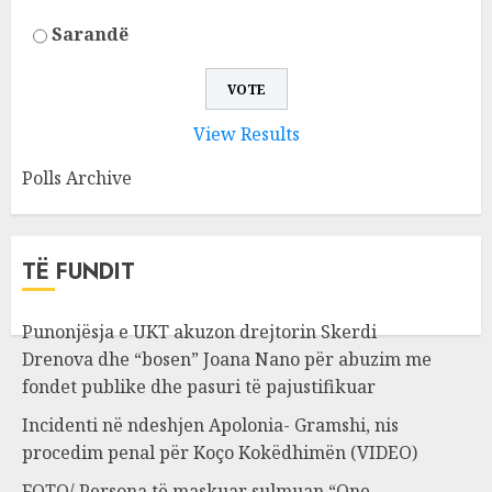
Sarandë
View Results
Polls Archive
TË FUNDIT
Punonjësja e UKT akuzon drejtorin Skerdi
Drenova dhe “bosen” Joana Nano për abuzim me
fondet publike dhe pasuri të pajustifikuar
Incidenti në ndeshjen Apolonia- Gramshi, nis
procedim penal për Koço Kokëdhimën (VIDEO)
FOTO/ Persona të maskuar sulmuan “One