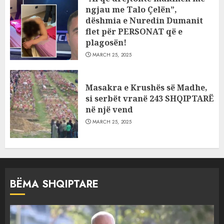
ngjau me Talo Çelën”,
dëshmia e Nuredin Dumanit
flet për PERSONAT që e
plagosën!
MARCH 25, 2025
Masakra e Krushës së Madhe,
si serbët vranë 243 SHQIPTARË
në një vend
MARCH 25, 2025
BËMA SHQIPTARE