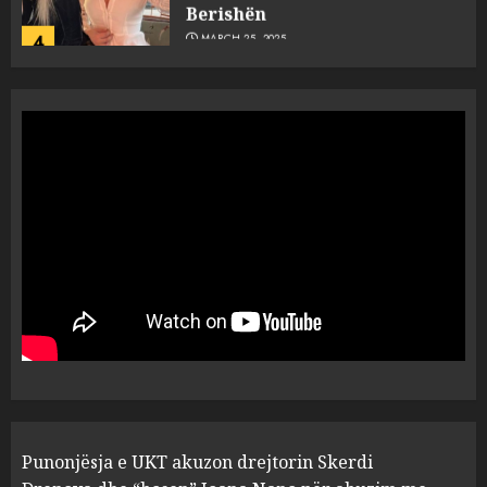
Berishën
4
MARCH 25, 2025
“Ai që drejtonte makinën më
ngjau me Talo Çelën”,
dëshmia e Nuredin Dumanit
flet për PERSONAT që e
plagosën!
5
MARCH 25, 2025
Punonjësja e UKT akuzon
drejtorin Skerdi Drenova dhe
“bosen” Joana Nano për
abuzim me fondet publike dhe
pasuri të pajustifikuar
1
JULY 24, 2025
Incidenti në ndeshjen
Punonjësja e UKT akuzon drejtorin Skerdi
Apolonia- Gramshi, nis
procedim penal për Koço