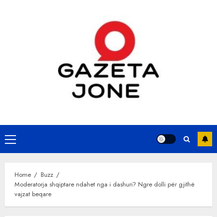
Skip
to
content
Primary
Menu
Home
Buzz
Moderatorja shqiptare ndahet nga i dashuri? Ngre dolli për gjithë
vajzat beqare