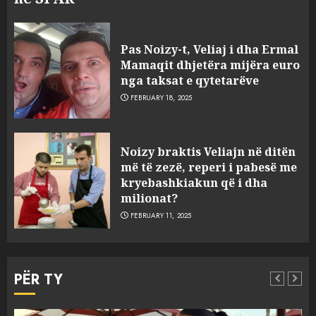
Pas Noizy-t, Veliaj i dha Ermal
Mamaqit dhjetëra mijëra euro
nga taksat e qytetarëve
FEBRUARY 18, 2025
FOTO/ Persona të maskuar
Noizy braktis Veliajn në ditën
sulmuan “One Albania”,
më të zezë, reperi i pabesë me
ngjarja u fsheh. A u vodhën
kryebashkiakun që i dha
serverat?
milionat?
3
MARCH 25, 2025
FEBRUARY 11, 2025
Prokuroria jep pretencën, ja
çfarë dënimi kërkon për
PËR TY
Mariela dhe Antonela
Berishën
4
MARCH 25, 2025