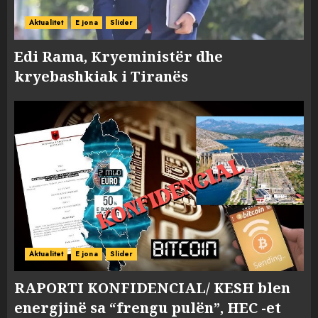
Aktualitet
E jona
Slider
Edi Rama, Kryeministër dhe
kryebashkiak i Tiranës
Aktualitet
E jona
Slider
RAPORTI KONFIDENCIAL/ KESH blen
energjinë sa “frengu pulën”, HEC -et