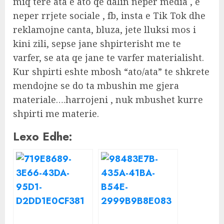
miq tere ata e ato qe dalin neper media , e
neper rrjete sociale , fb, insta e Tik Tok dhe
reklamojne canta, bluza, jete lluksi mos i
kini zili, sepse jane shpirterisht me te
varfer, se ata qe jane te varfer materialisht.
Kur shpirti eshte mbosh “ato/ata” te shkrete
mendojne se do ta mbushin me gjera
materiale….harrojeni , nuk mbushet kurre
shpirti me materie.
Lexo Edhe: