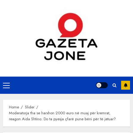
Skip
to
content
Primary
Menu
Home
Slider
Moderatorja tha se harxhon 2000 euro në muaj për kremrat,
reagon Aida Shtino: Do ta pyesja çfarë pune bëni për të jetuar?