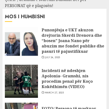
PERSONAT që e plagosën!
MOS I HUMBISNI
Punonjësja e UKT akuzon
drejtorin Skerdi Drenova dhe
“bosen” Joana Nano për
abuzim me fondet publike dhe
pasuri të pajustifikuar
JULY 24, 2025
Incidenti në ndeshjen
Apolonia- Gramshi, nis
procedim penal për Koço
Kokëdhimën (VIDEO)
MARCH 27, 2025
FOTO/ Persona të maskuar