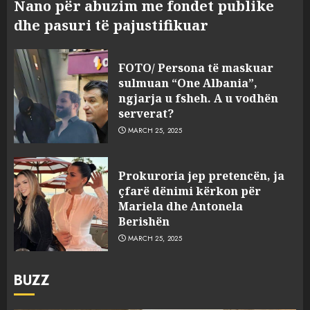
Nano për abuzim me fondet publike
dhe pasuri të pajustifikuar
FOTO/ Persona të maskuar
sulmuan “One Albania”,
ngjarja u fsheh. A u vodhën
serverat?
MARCH 25, 2025
Prokuroria jep pretencën, ja
çfarë dënimi kërkon për
Mariela dhe Antonela
Berishën
MARCH 25, 2025
BUZZ