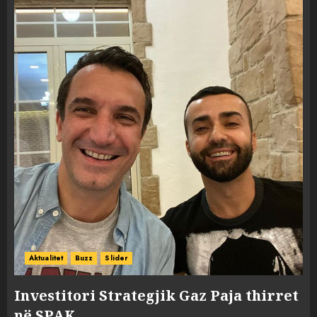
Aktualitet
Buzz
Slider
Investitori Strategjik Gaz Paja thirret
në SPAK