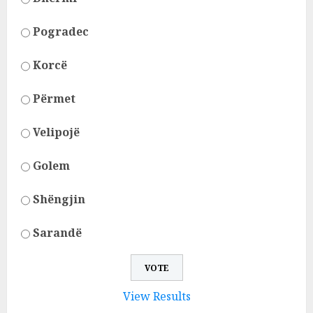
Pogradec
Korcë
Përmet
Velipojë
Golem
Shëngjin
Sarandë
View Results