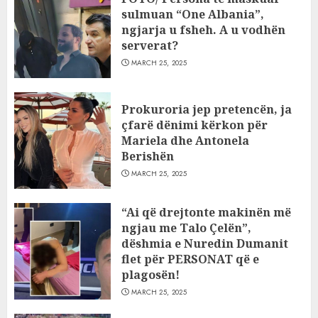
sulmuan “One Albania”,
ngjarja u fsheh. A u vodhën
serverat?
MARCH 25, 2025
Prokuroria jep pretencën, ja
çfarë dënimi kërkon për
Mariela dhe Antonela
Berishën
MARCH 25, 2025
“Ai që drejtonte makinën më
ngjau me Talo Çelën”,
dëshmia e Nuredin Dumanit
flet për PERSONAT që e
plagosën!
MARCH 25, 2025