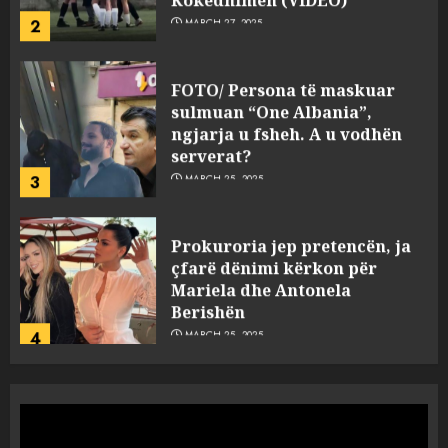
2
MARCH 27, 2025
FOTO/ Persona të maskuar
sulmuan “One Albania”,
ngjarja u fsheh. A u vodhën
serverat?
3
MARCH 25, 2025
Prokuroria jep pretencën, ja
çfarë dënimi kërkon për
Mariela dhe Antonela
Berishën
4
MARCH 25, 2025
“Ai që drejtonte makinën më
ngjau me Talo Çelën”,
dëshmia e Nuredin Dumanit