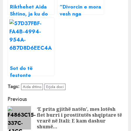
Rikthehet Aida
“Divorcin e mora
Shtino, ja ku do
vesh nga
ta shohim
mediat”, Aida
moderatoren
Shtino bën për
herë të parë
publike lidhjen e
re
Sot do të
festonte
ditëlindjen, Aida
Tags:
Aida shtino
Erjola doci
Shtino kujton të
atin e ndjerë: Po
Continue
Previous
kalon i pesti vit
Reading
‘E prita gjithë natën’, mes lotësh
pa ty
flet burri i prostitutës shqiptare të
Pre
vrarë në Itali: E kam dashur
pos
shumë…