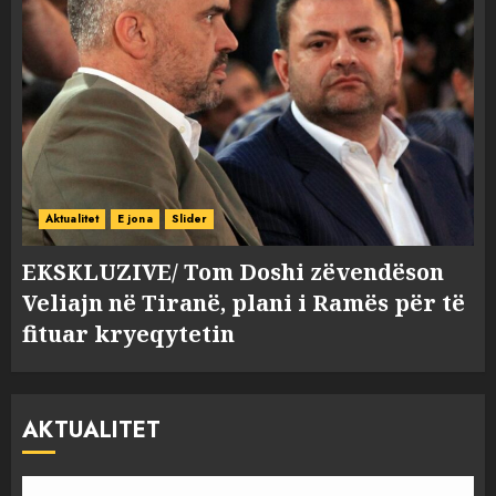
Aktualitet
E jona
Slider
EKSKLUZIVE/ Tom Doshi zëvendëson
Veliajn në Tiranë, plani i Ramës për të
fituar kryeqytetin
AKTUALITET