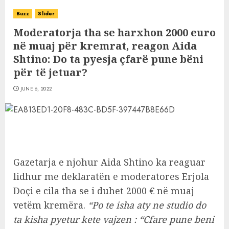
Buzz
Slider
Moderatorja tha se harxhon 2000 euro
në muaj për kremrat, reagon Aida
Shtino: Do ta pyesja çfarë pune bëni
për të jetuar?
JUNE 6, 2022
Gazetarja e njohur Aida Shtino ka reaguar
lidhur me deklaratën e moderatores Erjola
Doçi e cila tha se i duhet 2000 € në muaj
vetëm kremëra.
“Po te isha aty ne studio do
ta kisha pyetur kete vajzen : “Cfare pune beni