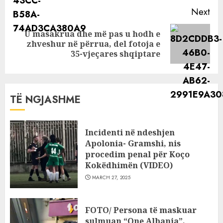
Next
U masakrua dhe më pas u hodh e
Next
zhveshur në përrua, del fotoja e
post:
35-vjeçares shqiptare
TË NGJASHME
Incidenti në ndeshjen
Apolonia- Gramshi, nis
procedim penal për Koço
Kokëdhimën (VIDEO)
MARCH 27, 2025
FOTO/ Persona të maskuar
sulmuan “One Albania”,