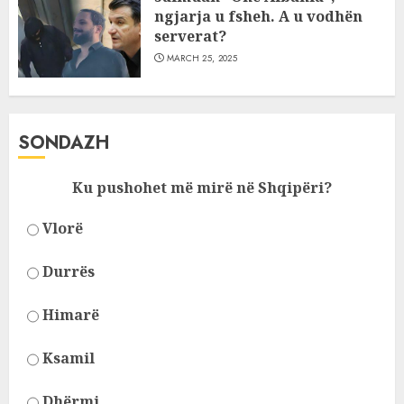
ngjarja u fsheh. A u vodhën
serverat?
MARCH 25, 2025
SONDAZH
Ku pushohet më mirë në Shqipëri?
Vlorë
Durrës
Himarë
Ksamil
Dhërmi