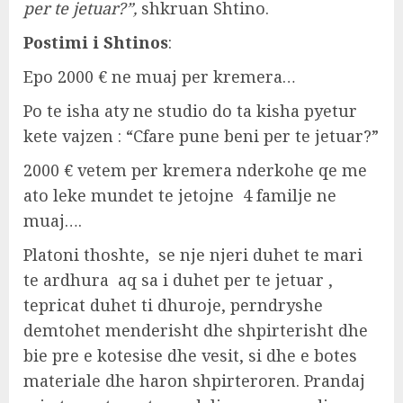
per te jetuar?”,
shkruan Shtino.
Postimi i Shtinos
:
Epo 2000 € ne muaj per kremera…
Po te isha aty ne studio do ta kisha pyetur
kete vajzen : “Cfare pune beni per te jetuar?”
2000 € vetem per kremera nderkohe qe me
ato leke mundet te jetojne 4 familje ne
muaj….
Platoni thoshte, se nje njeri duhet te mari
te ardhura aq sa i duhet per te jetuar ,
tepricat duhet ti dhuroje, perndryshe
demtohet menderisht dhe shpirterisht dhe
bie pre e kotesise dhe vesit, si dhe e botes
materiale dhe haron shpirteroren. Prandaj