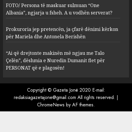
ngjarja u fsheh. A u vodhën
FOTO/ Persona të maskuar sulmuan “One
serverat?
Albania”, ngjarja u fsheh. A u vodhën serverat?
3
MARCH 25, 2025
Prokuroria jep pretencën, ja çfarë dënimi kërkon
Prokuroria jep pretencën, ja
për Mariela dhe Antonela Berishën
çfarë dënimi kërkon për
Mariela dhe Antonela
“Ai që drejtonte makinën më ngjau me Talo
Berishën
Çelën”, dëshmia e Nuredin Dumanit flet për
4
MARCH 25, 2025
PERSONAT që e plagosën!
“Ai që drejtonte makinën më
ngjau me Talo Çelën”,
Copyright © Gazeta Jonë 2020 E-mail:
dëshmia e Nuredin Dumanit
redaksiagazetajone@gmail.com
All rights reserved.
|
flet për PERSONAT që e
ChromeNews
by AF themes.
plagosën!
5
MARCH 25, 2025