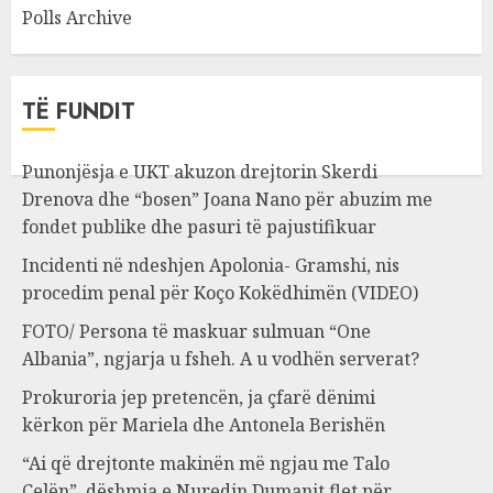
Polls Archive
TË FUNDIT
Punonjësja e UKT akuzon drejtorin Skerdi
Drenova dhe “bosen” Joana Nano për abuzim me
fondet publike dhe pasuri të pajustifikuar
Incidenti në ndeshjen Apolonia- Gramshi, nis
procedim penal për Koço Kokëdhimën (VIDEO)
FOTO/ Persona të maskuar sulmuan “One
Albania”, ngjarja u fsheh. A u vodhën serverat?
Prokuroria jep pretencën, ja çfarë dënimi
kërkon për Mariela dhe Antonela Berishën
“Ai që drejtonte makinën më ngjau me Talo
Çelën”, dëshmia e Nuredin Dumanit flet për