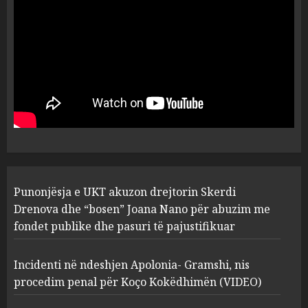
flet për PERSONAT që e
plagosën!
5
MARCH 25, 2025
Punonjësja e UKT akuzon
drejtorin Skerdi Drenova dhe
“bosen” Joana Nano për
abuzim me fondet publike dhe
pasuri të pajustifikuar
1
JULY 24, 2025
Incidenti në ndeshjen
Punonjësja e UKT akuzon drejtorin Skerdi
Apolonia- Gramshi, nis
procedim penal për Koço
Drenova dhe “bosen” Joana Nano për abuzim me
Kokëdhimën (VIDEO)
fondet publike dhe pasuri të pajustifikuar
2
MARCH 27, 2025
Incidenti në ndeshjen Apolonia- Gramshi, nis
procedim penal për Koço Kokëdhimën (VIDEO)
FOTO/ Persona të maskuar
sulmuan “One Albania”,