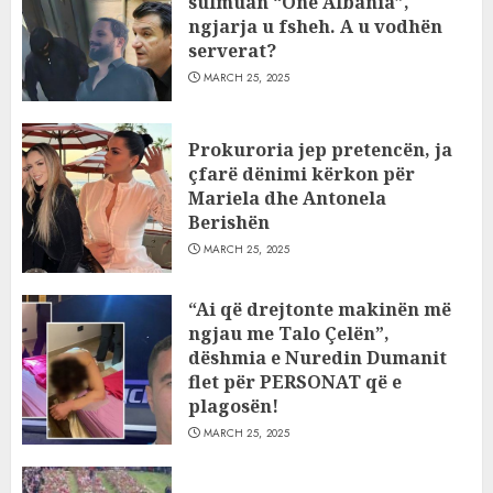
sulmuan “One Albania”,
ngjarja u fsheh. A u vodhën
serverat?
MARCH 25, 2025
Prokuroria jep pretencën, ja
çfarë dënimi kërkon për
Mariela dhe Antonela
Berishën
MARCH 25, 2025
“Ai që drejtonte makinën më
ngjau me Talo Çelën”,
dëshmia e Nuredin Dumanit
flet për PERSONAT që e
plagosën!
MARCH 25, 2025