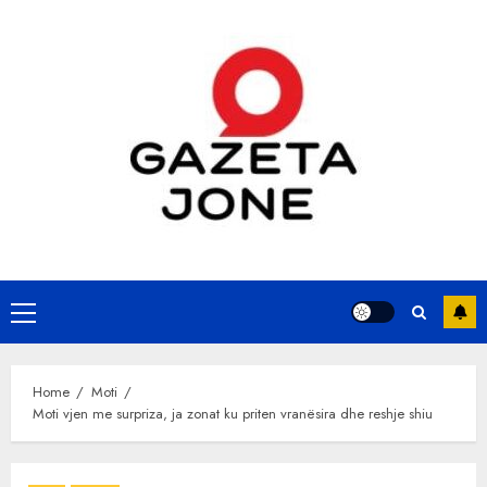
Skip
to
content
Primary
Menu
Home
Moti
Moti vjen me surpriza, ja zonat ku priten vranësira dhe reshje shiu