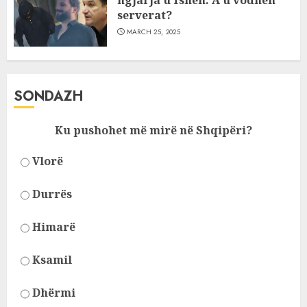
ngjarja u fsheh. A u vodhën
serverat?
MARCH 25, 2025
SONDAZH
Ku pushohet më mirë në Shqipëri?
Vlorë
Durrës
Himarë
Ksamil
Dhërmi