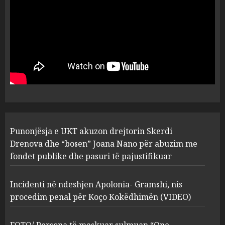
plagosën!
5
MARCH 25, 2025
Punonjësja e UKT akuzon
drejtorin Skerdi Drenova dhe
“bosen” Joana Nano për
abuzim me fondet publike dhe
pasuri të pajustifikuar
1
JULY 24, 2025
Incidenti në ndeshjen
Punonjësja e UKT akuzon drejtorin Skerdi
Apolonia- Gramshi, nis
procedim penal për Koço
Drenova dhe “bosen” Joana Nano për abuzim me
Kokëdhimën (VIDEO)
fondet publike dhe pasuri të pajustifikuar
2
MARCH 27, 2025
Incidenti në ndeshjen Apolonia- Gramshi, nis
procedim penal për Koço Kokëdhimën (VIDEO)
FOTO/ Persona të maskuar
sulmuan “One Albania”,
ngjarja u fsheh. A u vodhën
FOTO/ Persona të maskuar sulmuan “One