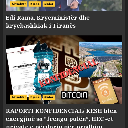
Aktualitet
E jona
Slider
Edi Rama, Kryeministër dhe
kryebashkiak i Tiranës
Aktualitet
E jona
Slider
RAPORTI KONFIDENCIAL/ KESH blen
energjinë sa “frengu pulën”, HEC -et
private e përdorin për prodhim