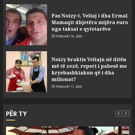
Pas Noizy-t, Veliaj i dha Ermal
Mamaqit dhjetëra mijëra euro
nga taksat e qytetarëve
FEBRUARY 18, 2025
FOTO/ Persona të maskuar
Noizy braktis Veliajn në ditën
sulmuan “One Albania”,
më të zezë, reperi i pabesë me
ngjarja u fsheh. A u vodhën
kryebashkiakun që i dha
serverat?
milionat?
3
MARCH 25, 2025
FEBRUARY 11, 2025
Prokuroria jep pretencën, ja
çfarë dënimi kërkon për
PËR TY
Mariela dhe Antonela
Berishën
4
MARCH 25, 2025