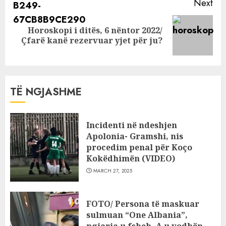
Next
Horoskopi i ditës, 6 nëntor 2022/
Next
Çfarë kanë rezervuar yjet për ju?
post:
TË NGJASHME
Incidenti në ndeshjen
Apolonia- Gramshi, nis
procedim penal për Koço
Kokëdhimën (VIDEO)
MARCH 27, 2025
FOTO/ Persona të maskuar
sulmuan “One Albania”,