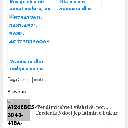
Reshje shiu në
Dita nis me
zonat malore, po
vranësira dhe
në bregdet si do
reshje shiu, moti
të jetë moti?
“kthesë” pasdite
Vranësira dhe
reshje shiu në
disa pjesë të
Tags:
Moti
moti sot
vendit, ja si do
jetë moti këtë të
Continue
Previous
diel
Reading
‘Vendimi ishte i vështirë, por…’,
Pre
Frederik Ndoci jep lajmin e bukur
pos