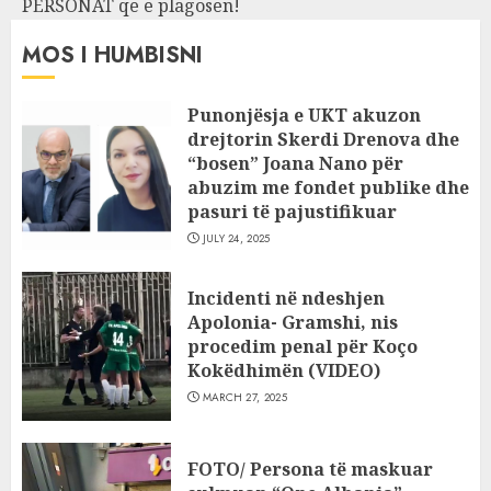
PERSONAT që e plagosën!
MOS I HUMBISNI
Punonjësja e UKT akuzon
drejtorin Skerdi Drenova dhe
“bosen” Joana Nano për
abuzim me fondet publike dhe
pasuri të pajustifikuar
JULY 24, 2025
Incidenti në ndeshjen
Apolonia- Gramshi, nis
procedim penal për Koço
Kokëdhimën (VIDEO)
MARCH 27, 2025
FOTO/ Persona të maskuar