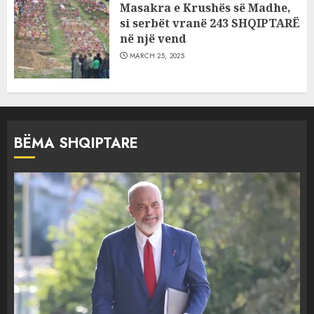
Masakra e Krushës së Madhe,
si serbët vranë 243 SHQIPTARË
në një vend
MARCH 25, 2025
BËMA SHQIPTARE