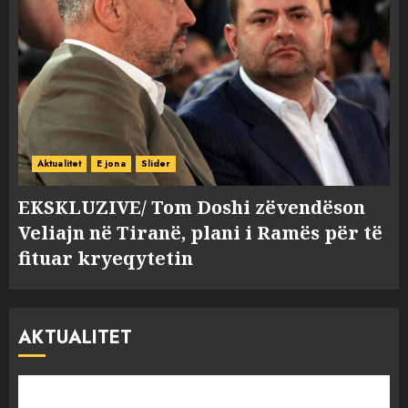
Aktualitet
E jona
Slider
EKSKLUZIVE/ Tom Doshi zëvendëson
Veliajn në Tiranë, plani i Ramës për të
fituar kryeqytetin
AKTUALITET