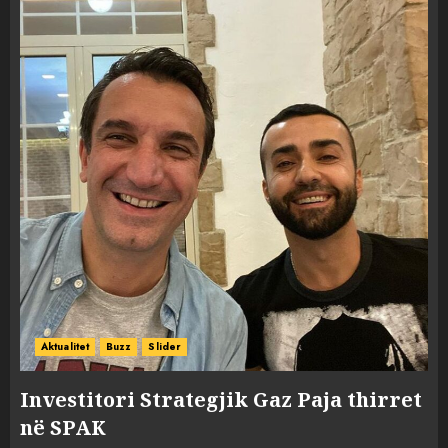
Aktualitet
Buzz
Slider
Investitori Strategjik Gaz Paja thirret
në SPAK