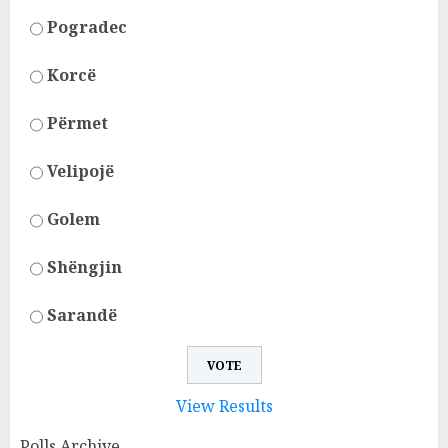
Pogradec
Korcë
Përmet
Velipojë
Golem
Shëngjin
Sarandë
View Results
Polls Archive