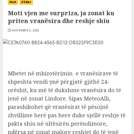
Moti
Slider
Moti vjen me surpriza, ja zonat ku
priten vranësira dhe reshje shiu
NOVEMBER 6, 2022
Mbetet në mbizotërimin e vranësirave të
shpeshta vendi ynë përgjatë gjithë 24-
orëshit, ku më të dukshme vranësira do të
jenë në zonat Lindore. Sipas MeteoAlb,
parashikohet që vranësirat të pësojnë
zhvillime herë pas here duke sjellë reshje të
pakta shiu në ultësirën perëndimore,
ndërsa në zonat malore reshjet do të jenë