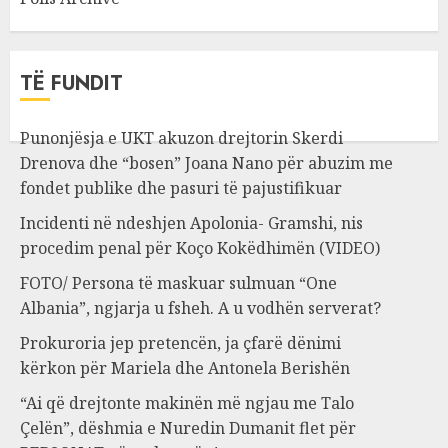
TË FUNDIT
Punonjësja e UKT akuzon drejtorin Skerdi
Drenova dhe “bosen” Joana Nano për abuzim me
fondet publike dhe pasuri të pajustifikuar
Incidenti në ndeshjen Apolonia- Gramshi, nis
procedim penal për Koço Kokëdhimën (VIDEO)
FOTO/ Persona të maskuar sulmuan “One
Albania”, ngjarja u fsheh. A u vodhën serverat?
Prokuroria jep pretencën, ja çfarë dënimi
kërkon për Mariela dhe Antonela Berishën
“Ai që drejtonte makinën më ngjau me Talo
Çelën”, dëshmia e Nuredin Dumanit flet për