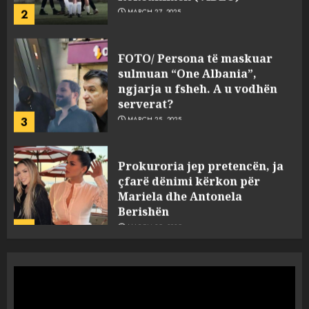
FOTO/ Persona të maskuar
sulmuan “One Albania”,
ngjarja u fsheh. A u vodhën
serverat?
3
MARCH 25, 2025
Prokuroria jep pretencën, ja
çfarë dënimi kërkon për
Mariela dhe Antonela
Berishën
4
MARCH 25, 2025
“Ai që drejtonte makinën më
ngjau me Talo Çelën”,
dëshmia e Nuredin Dumanit
flet për PERSONAT që e