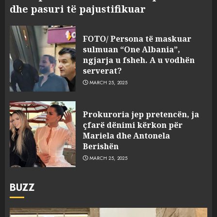
dhe pasuri të pajustifikuar
FOTO/ Persona të maskuar
sulmuan “One Albania”,
ngjarja u fsheh. A u vodhën
serverat?
MARCH 25, 2025
Prokuroria jep pretencën, ja
çfarë dënimi kërkon për
Mariela dhe Antonela
Berishën
MARCH 25, 2025
BUZZ