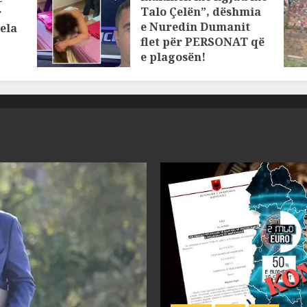
Talo Çelën”, dëshmia
r
e Nuredin Dumanit
ela
flet për PERSONAT që
e plagosën!
MARCH 25, 2025