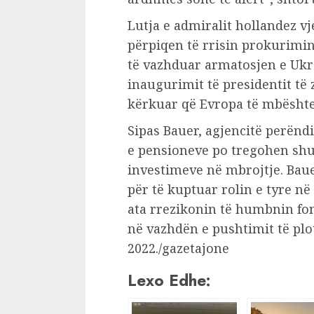
Lutja e admiralit hollandez v
përpiqen të rrisin prokurimi
të vazhduar armatosjen e Ukr
inaugurimit të presidentit të
kërkuar që Evropa të mbështet
Sipas Bauer, agjencitë perënd
e pensioneve po tregohen sh
investimeve në mbrojtje. Baue
për të kuptuar rolin e tyre në
ata rrezikonin të humbnin fo
në vazhdën e pushtimit të plo
2022./gazetajone
Lexo Edhe: