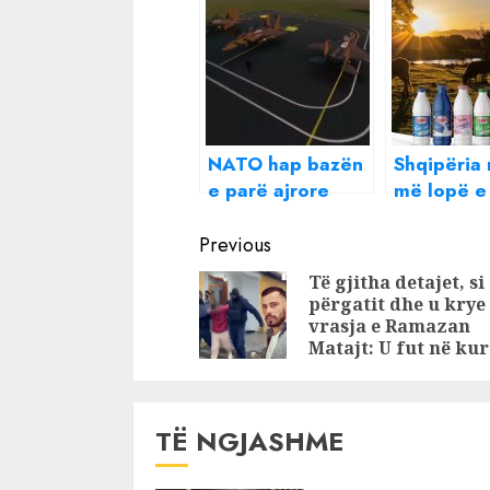
NATO hap bazën
Shqipëria 
e parë ajrore
më lopë e
rajonale në
Lufra , Er
Continue
Shqipëri, ja kur
të tjerët p
Previous
do të vihet në
ngopin sh
Reading
Të gjitha detajet, si
punë?
me qumës
përgatit dhe u krye
pluhur
vrasja e Ramazan
Matajt: U fut në ku
TË NGJASHME