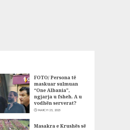
FOTO/ Persona të
maskuar sulmuan
“One Albania”,
ngjarja u fsheh. A u
vodhën serverat?
MARCH 25, 2025
Masakra e Krushës së