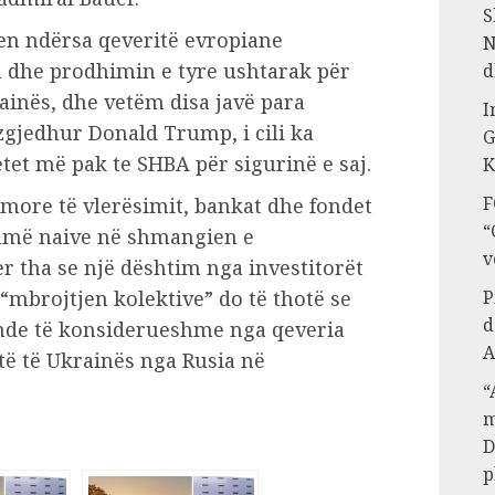
S
jen ndërsa qeveritë evropiane
N
n dhe prodhimin e tyre ushtarak për
d
ainës, dhe vetëm disa javë para
I
 zgjedhur Donald Trump, i cili ka
G
et më pak te SHBA për sigurinë e saj.
K
F
imore të vlerësimit, bankat dhe fondet
“
umë naive në shmangien e
v
r tha se një dështim nga investitorët
 “mbrojtjen kolektive” do të thotë se
P
d
nde të konsiderueshme nga qeveria
A
të të Ukrainës nga Rusia në
“
m
D
p