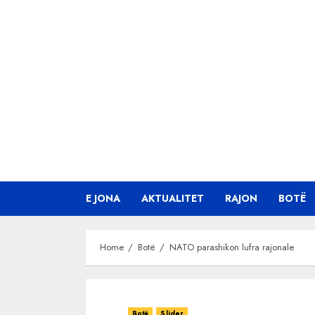
Skip
to
content
E JONA
AKTUALITET
RAJON
BOTË
Home
Botë
NATO parashikon lufra rajonale
Botë
Slider