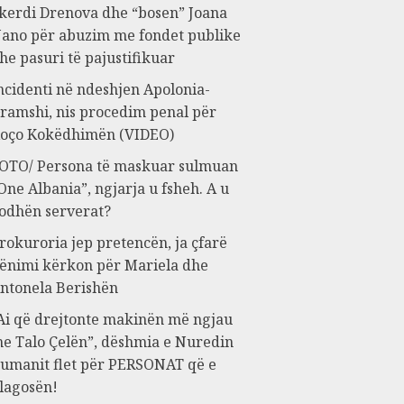
kerdi Drenova dhe “bosen” Joana
ano për abuzim me fondet publike
he pasuri të pajustifikuar
ncidenti në ndeshjen Apolonia-
ramshi, nis procedim penal për
oço Kokëdhimën (VIDEO)
OTO/ Persona të maskuar sulmuan
One Albania”, ngjarja u fsheh. A u
odhën serverat?
rokuroria jep pretencën, ja çfarë
ënimi kërkon për Mariela dhe
ntonela Berishën
Ai që drejtonte makinën më ngjau
e Talo Çelën”, dëshmia e Nuredin
umanit flet për PERSONAT që e
lagosën!