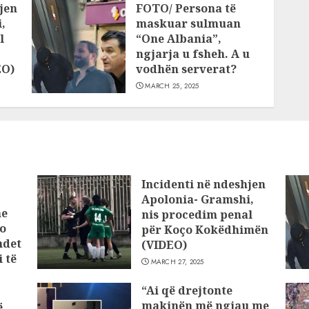
jen
FOTO/ Persona të
,
maskuar sulmuan
l
“One Albania”,
ngjarja u fsheh. A u
EO)
vodhën serverat?
MARCH 25, 2025
Incidenti në ndeshjen
Apolonia- Gramshi,
he
nis procedim penal
o
për Koço Kokëdhimën
ndet
(VIDEO)
 të
MARCH 27, 2025
“Ai që drejtonte
makinën më ngjau me
ë