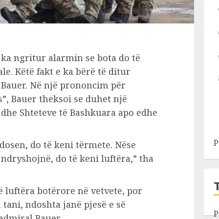
 ka ngritur alarmin se bota do të
le. Këtë fakt e ka bërë të ditur
b Bauer. Në një prononcim për
s”, Bauer theksoi se duhet një
s dhe Shteteve të Bashkuara apo edhe
P
dosen, do të keni tërmete. Nëse
 ndryshojnë, do të keni luftëra,” tha
 luftëra botërore në vetvete, por
 tani, ndoshta janë pjesë e së
P
 admiral Bauer.