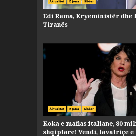
Aktualitet
E jona
Slider
Edi Rama, Kryeministër dhe 
Tiranës
Aktualitet
E jona
Slider
Koka e mafias italiane, 80 mi
shqiptare! Vendi, lavatriçe e