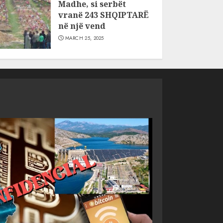
Madhe, si serbët
vranë 243 SHQIPTARË
në një vend
MARCH 25, 2025