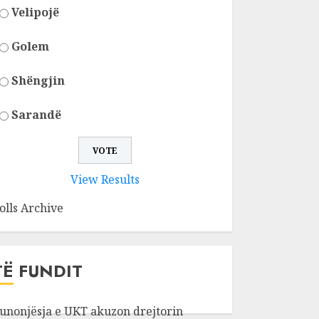
Velipojë
Golem
Shëngjin
Sarandë
View Results
olls Archive
TË FUNDIT
unonjësja e UKT akuzon drejtorin