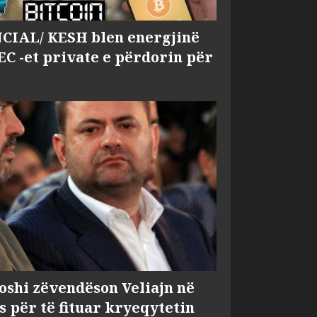
IAL/ KESH blen energjinë
EC -et private e përdorin për
shi zëvendëson Veliajn në
s për të fituar kryeqytetin