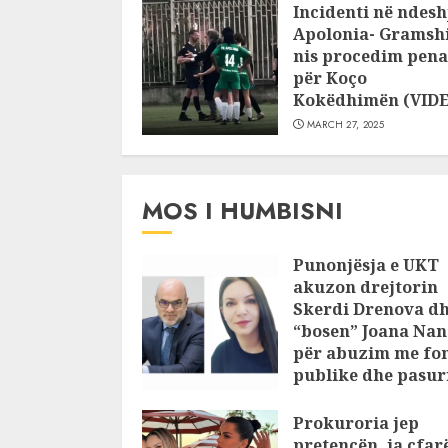
Incidenti në ndesh
Apolonia- Gramshi
nis procedim pena
për Koço
Kokëdhimën (VID
MARCH 27, 2025
MOS I HUMBISNI
Punonjësja e UKT
akuzon drejtorin
Skerdi Drenova d
“bosen” Joana Nan
për abuzim me fo
publike dhe pasuri
pajustifikuar
Prokuroria jep
JULY 24, 2025
pretencën, ja çfar