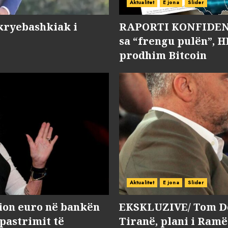
Aktualitet
E jona
Slider
kryebashkiak i
RAPORTI KONFIDENC
sa “frengu pulën”, H
prodhim Bitcoin
Aktualitet
E jona
Slider
lion euro në bankën
EKSKLUZIVE/ Tom Do
 pastrimit të
Tiranë, plani i Ramë