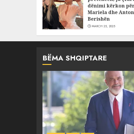
dënimi kërkon pë
Mariela dhe Anton
Berishën
MARCH 25, 2025
BËMA SHQIPTARE