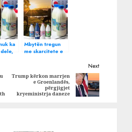
nuk ka
Mbytën tregun
 dele,
me skarcitete e
zeni dhe
çmime të
o i
frikshme, nis
Next
qiptarët
hetimi për
 u
Trump kërkon marrjen
ht
Erzeni, Lufra,
e Groenlandës,
Previous
Next
Gjirofarm dhe
përgjigjet
post:
post:
Shaka
rth
kryeministrja daneze