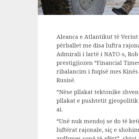
Aleanca e Atlantikut të Veriut
përballet me disa luftra rajona
Admirali i lartë i NATO-s, Ro
prestigjiozen “Financial Time
ribalancim i fuqisë mes Kinë
Rusisë.
“Nëse pllakat tektonike zhven
pllakat e pushtetit gjeopolitik
ai.
“Unë nuk mendoj se do të ketë
luftërat rajonale, siç e shohim
ardhmes sonë të afërt”, shtoi