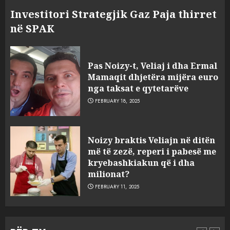
Investitori Strategjik Gaz Paja thirret
në SPAK
Pas Noizy-t, Veliaj i dha Ermal
Mamaqit dhjetëra mijëra euro
nga taksat e qytetarëve
FEBRUARY 18, 2025
FOTO/ Persona të maskuar
Noizy braktis Veliajn në ditën
sulmuan “One Albania”,
më të zezë, reperi i pabesë me
ngjarja u fsheh. A u vodhën
kryebashkiakun që i dha
serverat?
milionat?
3
MARCH 25, 2025
FEBRUARY 11, 2025
Prokuroria jep pretencën, ja
çfarë dënimi kërkon për