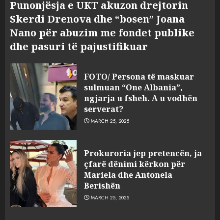
Punonjësja e UKT akuzon drejtorin
Skerdi Drenova dhe “bosen” Joana
Nano për abuzim me fondet publike
dhe pasuri të pajustifikuar
FOTO/ Persona të maskuar
sulmuan “One Albania”,
ngjarja u fsheh. A u vodhën
serverat?
MARCH 25, 2025
Prokuroria jep pretencën, ja
çfarë dënimi kërkon për
Mariela dhe Antonela
Berishën
MARCH 25, 2025