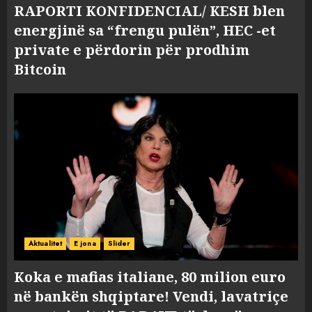
RAPORTI KONFIDENCIAL/ KESH blen
energjinë sa “frengu pulën”, HEC -et
private e përdorin për prodhim
Bitcoin
Aktualitet
E jona
Slider
Koka e mafias italiane, 80 milion euro
në bankën shqiptare! Vendi, lavatriçe