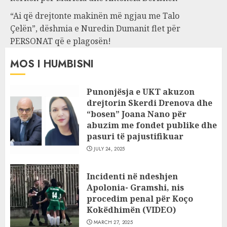
“Ai që drejtonte makinën më ngjau me Talo
Çelën”, dëshmia e Nuredin Dumanit flet për
PERSONAT që e plagosën!
MOS I HUMBISNI
Punonjësja e UKT akuzon
drejtorin Skerdi Drenova dhe
“bosen” Joana Nano për
abuzim me fondet publike dhe
pasuri të pajustifikuar
JULY 24, 2025
Incidenti në ndeshjen
Apolonia- Gramshi, nis
procedim penal për Koço
Kokëdhimën (VIDEO)
MARCH 27, 2025