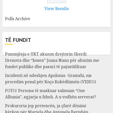
View Results
Polls Archive
TË FUNDIT
Punonjësja e UKT akuzon drejtorin Skerdi
Drenova dhe “bosen” Joana Nano për abuzim me
fondet publike dhe pasuri të pajustifikuar
Incidenti në ndeshjen Apolonia- Gramshi, nis
procedim penal për Koço Kokëdhimën (VIDEO)
FOTO/ Persona të maskuar sulmuan “One
Albania”, ngjarja u fsheh. A u vodhën serverat?
Prokuroria jep pretencën, ja çfarë dënimi
kërkon për Mariela dhe Antonela Berishën