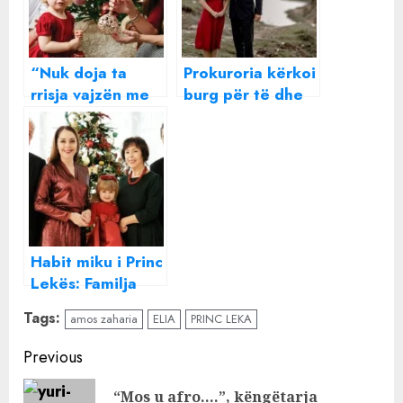
“Nuk doja ta
Prokuroria kërkoi
rrisja vajzën me
burg për të dhe
prindër të ndarë,
Princ Lekën,
por…”, Elia
reagon Elia
Zaharia reagon
Zaharia
për herë të parë
pas divorcit me
Princ Lekën:
Vlera e familjes
Habit miku i Princ
gjëja më e
Lekës: Familja
shtrenjtë
Zaharia jetonte
Tags:
amos zaharia
ELIA
PRINC LEKA
në pallatin
mbretëror, i
Continue
Previous
pëlqente
Reading
vëmendja! Ndjeja
“Mos u afro….”, këngëtarja