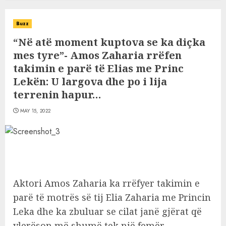
Buzz
“Në atë moment kuptova se ka diçka
mes tyre”- Amos Zaharia rrëfen
takimin e parë të Elias me Princ
Lekën: U largova dhe po i lija
terrenin hapur…
MAY 15, 2022
Aktori Amos Zaharia ka rrëfyer takimin e
parë të motrës së tij Elia Zaharia me Princin
Leka dhe ka zbuluar se cilat janë gjërat që
vlerëson më shumë tek një femër.