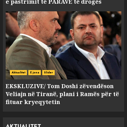
e pastrimit të PARAVE të drogës
Aktualitet
E jona
Slider
EKSKLUZIVE/ Tom Doshi zëvendëson
Veliajn në Tiranë, plani i Ramës për të
fituar kryeqytetin
AKTUALITET