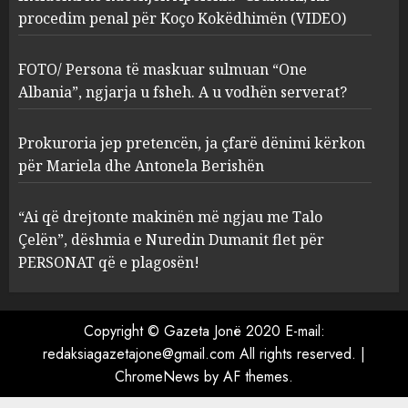
procedim penal për Koço Kokëdhimën (VIDEO)
FOTO/ Persona të maskuar
sulmuan “One Albania”,
ngjarja u fsheh. A u vodhën
FOTO/ Persona të maskuar sulmuan “One
serverat?
Albania”, ngjarja u fsheh. A u vodhën serverat?
3
MARCH 25, 2025
Prokuroria jep pretencën, ja çfarë dënimi kërkon
Prokuroria jep pretencën, ja
për Mariela dhe Antonela Berishën
çfarë dënimi kërkon për
Mariela dhe Antonela
“Ai që drejtonte makinën më ngjau me Talo
Berishën
Çelën”, dëshmia e Nuredin Dumanit flet për
4
MARCH 25, 2025
PERSONAT që e plagosën!
“Ai që drejtonte makinën më
ngjau me Talo Çelën”,
Copyright © Gazeta Jonë 2020 E-mail:
dëshmia e Nuredin Dumanit
redaksiagazetajone@gmail.com
All rights reserved.
|
flet për PERSONAT që e
ChromeNews
by AF themes.
plagosën!
5
MARCH 25, 2025