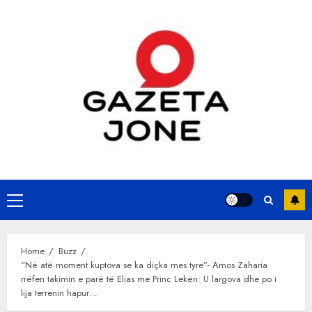
Skip
to
content
Primary
Menu
Home
Buzz
“Në atë moment kuptova se ka diçka mes tyre”- Amos Zaharia
rrëfen takimin e parë të Elias me Princ Lekën: U largova dhe po i
lija terrenin hapur…