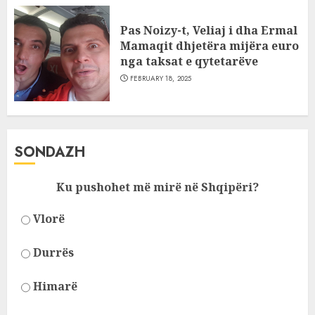
Pas Noizy-t, Veliaj i dha Ermal
Mamaqit dhjetëra mijëra euro
nga taksat e qytetarëve
FEBRUARY 18, 2025
SONDAZH
Ku pushohet më mirë në Shqipëri?
Vlorë
Durrës
Himarë