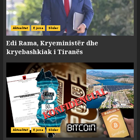
Aktualitet
E jona
Slider
Edi Rama, Kryeministër dhe
kryebashkiak i Tiranës
Aktualitet
E jona
Slider