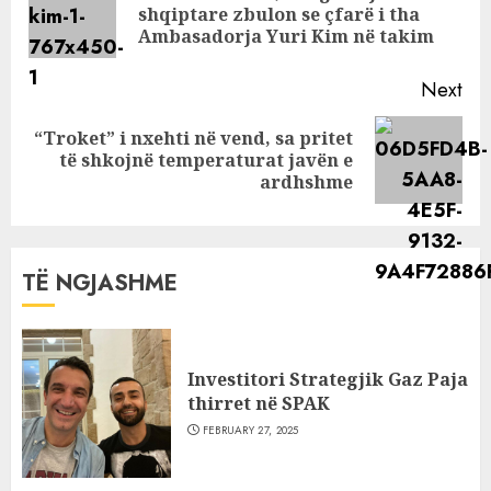
Pre
dhimbje kur
shqiptare zbulon se çfarë i tha
pos
Ambasadorja Yuri Kim në takim
takoja babanë e
Elias sepse në
Next
komunizëm…
“Troket” i nxehti në vend, sa pritet
Next
të shkojnë temperaturat javën e
post:
ardhshme
TË NGJASHME
Investitori Strategjik Gaz Paja
thirret në SPAK
FEBRUARY 27, 2025