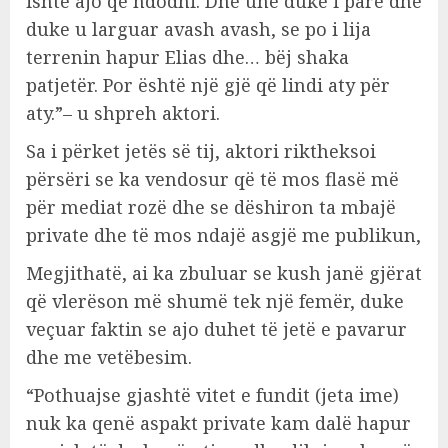
ishte ajo që ndodhi. Dhe unë duke i parë dhe
duke u larguar avash avash, se po i lija
terrenin hapur Elias dhe… bëj shaka
patjetër. Por është një gjë që lindi aty për
aty.”– u shpreh aktori.
Sa i përket jetës së tij, aktori riktheksoi
përsëri se ka vendosur që të mos flasë më
për mediat rozë dhe se dëshiron ta mbajë
private dhe të mos ndajë asgjë me publikun,
Megjithatë, ai ka zbuluar se kush janë gjërat
që vlerëson më shumë tek një femër, duke
veçuar faktin se ajo duhet të jetë e pavarur
dhe me vetëbesim.
“Pothuajse gjashtë vitet e fundit (jeta ime)
nuk ka qenë aspakt private kam dalë hapur