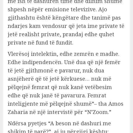
me ish të dashurën time dhe dilnim shumë
shpesh nëpër emisione televizive. Ajo
gjithashtu është këngëtare dhe tanimë pas
ndarjes kam vendosur që jeta ime private të
jetë realisht private, prandaj edhe quhet
private në fund të fundit.
Vlerësoj intelektin, edhe zemrën e madhe.
Edhe indipendencën. Unë dua që një femër
të jetë gjithmonë e pavarur, nuk dua
asnjëherë që të jetë kërkuese… nuk më
pëlqejnë femrat që nuk kanë vetëbesim
edhe që nuk janë të pavarura. Femrat
inteligjente më pëlqejnë shumë”– tha Amos
Zaharia në një intervistë për “N’Zoom.”
Ndërsa pyetjes “A beson në dashuri me
shikim të parë?”, ai iu përgjigj kështu: