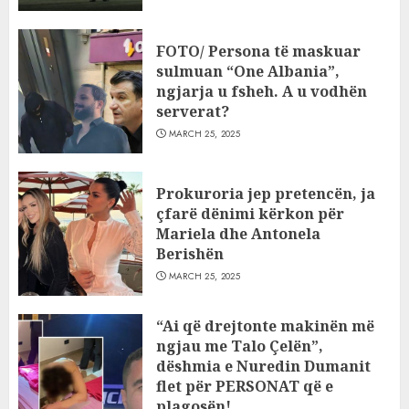
FOTO/ Persona të maskuar
sulmuan “One Albania”,
ngjarja u fsheh. A u vodhën
serverat?
MARCH 25, 2025
Prokuroria jep pretencën, ja
çfarë dënimi kërkon për
Mariela dhe Antonela
Berishën
MARCH 25, 2025
“Ai që drejtonte makinën më
ngjau me Talo Çelën”,
dëshmia e Nuredin Dumanit
flet për PERSONAT që e
plagosën!