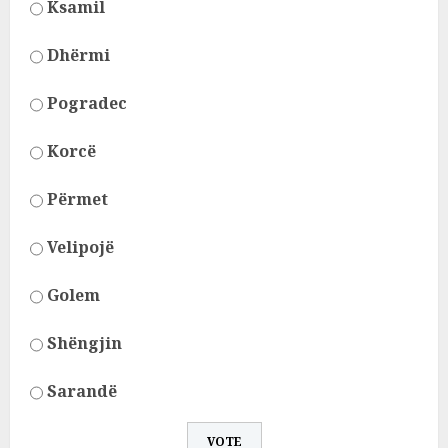
Ksamil
Dhërmi
Pogradec
Korcë
Përmet
Velipojë
Golem
Shëngjin
Sarandë