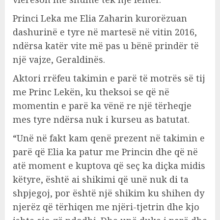
Princi Leka me Elia Zaharin kurorëzuan
dashurinë e tyre në martesë në vitin 2016,
ndërsa katër vite më pas u bënë prindër të
një vajze, Geraldinës.
Aktori rrëfeu takimin e parë të motrës së tij
me Princ Lekën, ku theksoi se që në
momentin e parë ka vënë re një tërheqje
mes tyre ndërsa nuk i kurseu as batutat.
“Unë në fakt kam qenë prezent në takimin e
parë që Elia ka patur me Princin dhe që në
atë moment e kuptova që seç ka diçka midis
këtyre, është ai shikimi që unë nuk di ta
shpjegoj, por është një shikim ku shihen dy
njerëz që tërhiqen me njëri-tjetrin dhe kjo