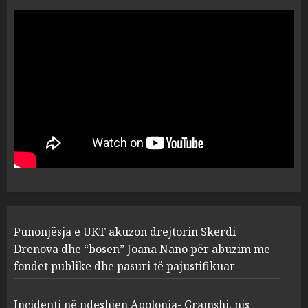
“Ai që drejtonte makinën më
ngjau me Talo Çelën”,
dëshmia e Nuredin Dumanit
flet për PERSONAT që e
plagosën!
5
MARCH 25, 2025
Punonjësja e UKT akuzon
drejtorin Skerdi Drenova dhe
“bosen” Joana Nano për
abuzim me fondet publike dhe
pasuri të pajustifikuar
1
JULY 24, 2025
Incidenti në ndeshjen
Punonjësja e UKT akuzon drejtorin Skerdi
Apolonia- Gramshi, nis
procedim penal për Koço
Drenova dhe “bosen” Joana Nano për abuzim me
Kokëdhimën (VIDEO)
fondet publike dhe pasuri të pajustifikuar
2
MARCH 27, 2025
Incidenti në ndeshjen Apolonia- Gramshi, nis