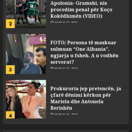
Apolonia- Gramshi, nis
procedim penal për Koço
Kokëdhimën (VIDEO)
2
MARCH 27, 2025
FOTO/ Persona të maskuar
sulmuan “One Albania”,
ngjarja u fsheh. A u vodhën
serverat?
3
MARCH 25, 2025
Prokuroria jep pretencën, ja
çfarë dënimi kërkon për
Mariela dhe Antonela
Berishën
4
MARCH 25, 2025