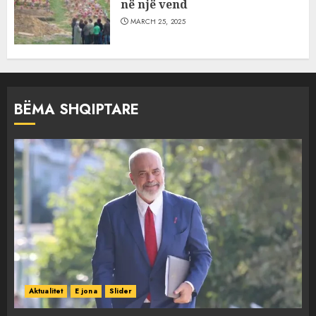
në një vend
MARCH 25, 2025
BËMA SHQIPTARE
Aktualitet
E jona
Slider