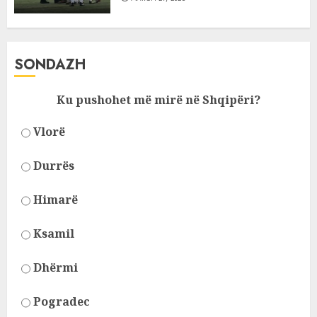
SONDAZH
Ku pushohet më mirë në Shqipëri?
Vlorë
Durrës
Himarë
Ksamil
Dhërmi
Pogradec