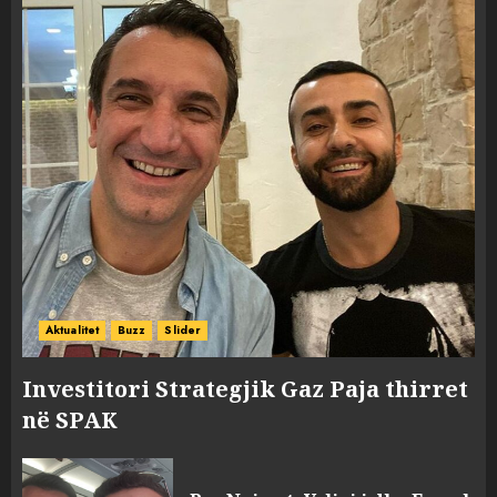
Aktualitet
Buzz
Slider
Investitori Strategjik Gaz Paja thirret
në SPAK