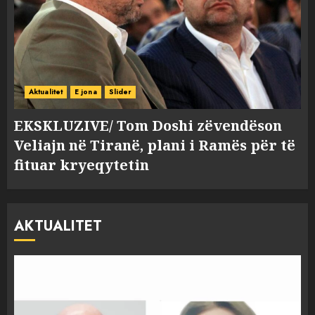
Aktualitet
E jona
Slider
EKSKLUZIVE/ Tom Doshi zëvendëson
Veliajn në Tiranë, plani i Ramës për të
fituar kryeqytetin
AKTUALITET