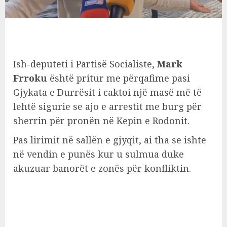
Ish-deputeti i Partisë Socialiste,
Mark
Frroku
është pritur me përqafime pasi
Gjykata e Durrësit i caktoi një masë më të
lehtë sigurie se ajo e arrestit me burg për
sherrin për pronën në Kepin e Rodonit.
Pas lirimit në sallën e gjyqit, ai tha se ishte
në vendin e punës kur u sulmua duke
akuzuar banorët e zonës për konfliktin.