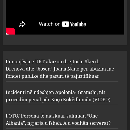
Punonjësja e UKT akuzon
drejtorin Skerdi Drenova dhe
“bosen” Joana Nano për
abuzim me fondet publike dhe
pasuri të pajustifikuar
1
JULY 24, 2025
Incidenti në ndeshjen
Punonjësja e UKT akuzon drejtorin Skerdi
Apolonia- Gramshi, nis
procedim penal për Koço
Drenova dhe “bosen” Joana Nano për abuzim me
Kokëdhimën (VIDEO)
fondet publike dhe pasuri të pajustifikuar
2
MARCH 27, 2025
Incidenti në ndeshjen Apolonia- Gramshi, nis
procedim penal për Koço Kokëdhimën (VIDEO)
FOTO/ Persona të maskuar
sulmuan “One Albania”,
ngjarja u fsheh. A u vodhën
FOTO/ Persona të maskuar sulmuan “One
serverat?
Albania”, ngjarja u fsheh. A u vodhën serverat?
3
MARCH 25, 2025