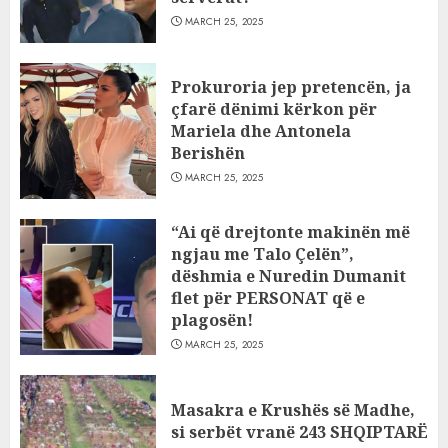
MARCH 25, 2025
Prokuroria jep pretencën, ja
çfarë dënimi kërkon për
Mariela dhe Antonela
Berishën
MARCH 25, 2025
“Ai që drejtonte makinën më
ngjau me Talo Çelën”,
dëshmia e Nuredin Dumanit
flet për PERSONAT që e
plagosën!
MARCH 25, 2025
Masakra e Krushës së Madhe,
si serbët vranë 243 SHQIPTARË