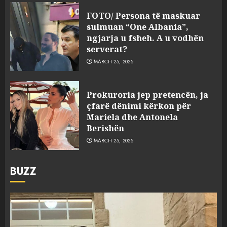
FOTO/ Persona të maskuar
sulmuan “One Albania”,
ngjarja u fsheh. A u vodhën
serverat?
MARCH 25, 2025
Prokuroria jep pretencën, ja
çfarë dënimi kërkon për
Mariela dhe Antonela
Berishën
MARCH 25, 2025
BUZZ