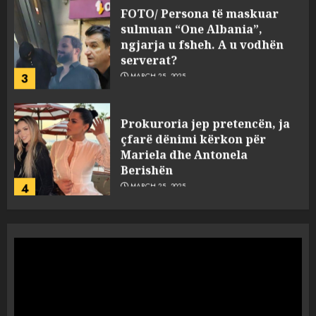
FOTO/ Persona të maskuar
sulmuan “One Albania”,
ngjarja u fsheh. A u vodhën
serverat?
3
MARCH 25, 2025
Prokuroria jep pretencën, ja
çfarë dënimi kërkon për
Mariela dhe Antonela
Berishën
4
MARCH 25, 2025
“Ai që drejtonte makinën më
ngjau me Talo Çelën”,
dëshmia e Nuredin Dumanit
flet për PERSONAT që e
plagosën!
5
MARCH 25, 2025