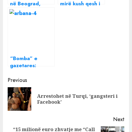
në Beograd,
mirë kush qesh i
pritet me
fundit”, daja i
përqafime nga
Elsa Lilës
Kryeministrja e
publikon foton
Serbisë, Ana
me këngëtaren
Brnabic
pas lirimit nga
burgu
“Bomba” e
gazetares:
Arbana Osmani
Continue
më mori vendin e
Previous
punës me mik
Reading
Arrestohet në Turqi, ‘gangsteri i
Pre
Facebook’
pos
Next
“15 milionë euro zhvatje me “Call