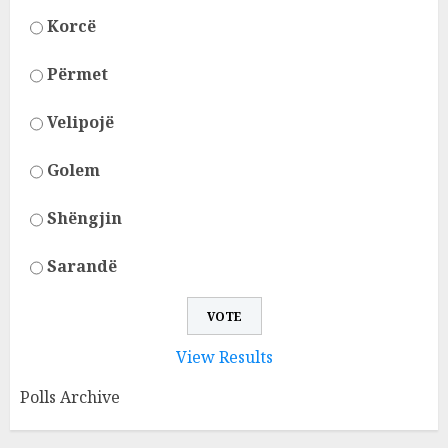
Korcë
Përmet
Velipojë
Golem
Shëngjin
Sarandë
View Results
Polls Archive