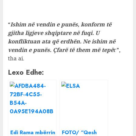
“
Ishim në vendin e punës, konform të
gjitha ligjeve shqiptare në fuqi. U
konfliktuan ata që erdhën. Ne ishim në
vendin e punës. Çfarë të them më tepë
r”,
tha ai.
Lexo Edhe:
Edi Rama mbërrin
FOTO/ “Qesh