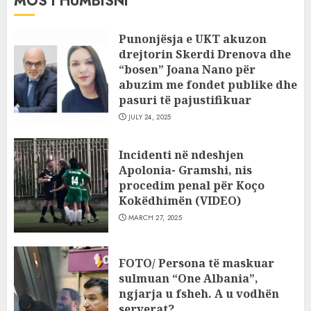
MOS I HUMBISNI
Punonjësja e UKT akuzon
drejtorin Skerdi Drenova dhe
“bosen” Joana Nano për
abuzim me fondet publike dhe
pasuri të pajustifikuar
JULY 24, 2025
Incidenti në ndeshjen
Apolonia- Gramshi, nis
procedim penal për Koço
Kokëdhimën (VIDEO)
MARCH 27, 2025
FOTO/ Persona të maskuar
sulmuan “One Albania”,
ngjarja u fsheh. A u vodhën
serverat?