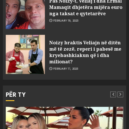
Pas Noizy-t, Veliaj i dha Ermal
Mamaqit dhjetëra mijëra euro
nga taksat e qytetarëve
FEBRUARY 18, 2025
FOTO/ Persona të maskuar
Noizy braktis Veliajn në ditën
sulmuan “One Albania”,
më të zezë, reperi i pabesë me
ngjarja u fsheh. A u vodhën
kryebashkiakun që i dha
serverat?
milionat?
3
MARCH 25, 2025
FEBRUARY 11, 2025
Prokuroria jep pretencën, ja
çfarë dënimi kërkon për
PËR TY
Mariela dhe Antonela
Berishën
4
MARCH 25, 2025
“Ai që drejtonte makinën më
Aktualitet
Slider