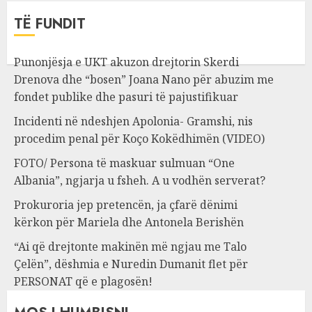
TË FUNDIT
Punonjësja e UKT akuzon drejtorin Skerdi
Drenova dhe “bosen” Joana Nano për abuzim me
fondet publike dhe pasuri të pajustifikuar
Incidenti në ndeshjen Apolonia- Gramshi, nis
procedim penal për Koço Kokëdhimën (VIDEO)
FOTO/ Persona të maskuar sulmuan “One
Albania”, ngjarja u fsheh. A u vodhën serverat?
Prokuroria jep pretencën, ja çfarë dënimi
kërkon për Mariela dhe Antonela Berishën
“Ai që drejtonte makinën më ngjau me Talo
Çelën”, dëshmia e Nuredin Dumanit flet për
PERSONAT që e plagosën!