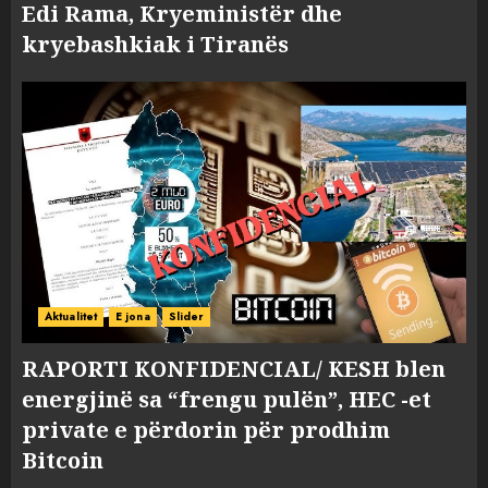
Edi Rama, Kryeministër dhe
kryebashkiak i Tiranës
Aktualitet
E jona
Slider
RAPORTI KONFIDENCIAL/ KESH blen
energjinë sa “frengu pulën”, HEC -et
private e përdorin për prodhim
Bitcoin