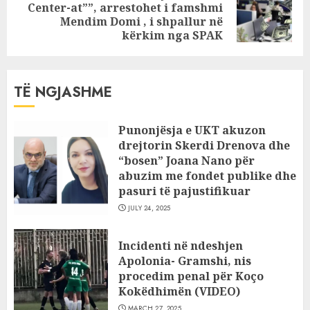
Center-at””, arrestohet i famshmi
Next
Mendim Domi , i shpallur në
post:
kërkim nga SPAK
TË NGJASHME
Punonjësja e UKT akuzon
drejtorin Skerdi Drenova dhe
“bosen” Joana Nano për
abuzim me fondet publike dhe
pasuri të pajustifikuar
JULY 24, 2025
Incidenti në ndeshjen
Apolonia- Gramshi, nis
procedim penal për Koço
Kokëdhimën (VIDEO)
MARCH 27, 2025