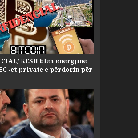
IAL/ KESH blen energjinë
EC -et private e përdorin për