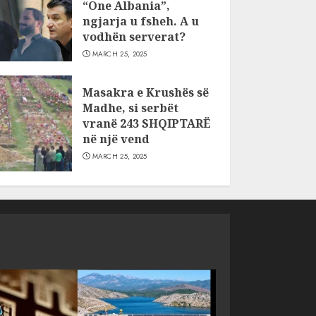
“One Albania”,
ngjarja u fsheh. A u
vodhën serverat?
MARCH 25, 2025
Masakra e Krushës së
Madhe, si serbët
vranë 243 SHQIPTARË
në një vend
MARCH 25, 2025