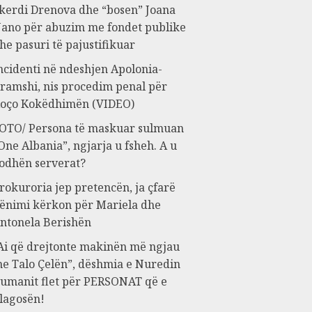
kerdi Drenova dhe “bosen” Joana
ano për abuzim me fondet publike
he pasuri të pajustifikuar
ncidenti në ndeshjen Apolonia-
ramshi, nis procedim penal për
oço Kokëdhimën (VIDEO)
OTO/ Persona të maskuar sulmuan
One Albania”, ngjarja u fsheh. A u
odhën serverat?
rokuroria jep pretencën, ja çfarë
ënimi kërkon për Mariela dhe
ntonela Berishën
Ai që drejtonte makinën më ngjau
e Talo Çelën”, dëshmia e Nuredin
umanit flet për PERSONAT që e
lagosën!