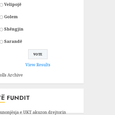
Velipojë
Golem
Shëngjin
Sarandë
View Results
olls Archive
TË FUNDIT
unonjësja e UKT akuzon drejtorin