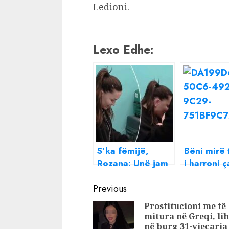
Ledioni.
Lexo Edhe:
S’ka fëmijë,
Bëni mirë
Rozana: Unë jam
i harroni 
pa shtëpi për
në shtëpi,
Continue
këtë, më shumë
vranësira 
Previous
shkoj unë në
gjatë gjit
Reading
Prostitucioni me të
spital se mjekët
ditës!
mitura në Greqi, lih
në burg 31-vjeçarja