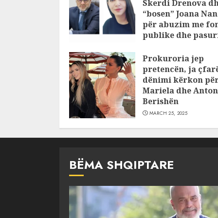
Skerdi Drenova d
“bosen” Joana Nan
për abuzim me fo
publike dhe pasuri
pajustifikuar
Prokuroria jep
JULY 24, 2025
pretencën, ja çfar
dënimi kërkon pë
Mariela dhe Anton
Berishën
MARCH 25, 2025
BËMA SHQIPTARE