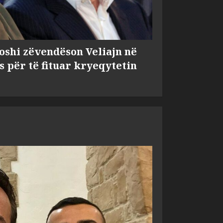
shi zëvendëson Veliajn në
s për të fituar kryeqytetin