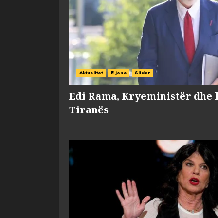
Aktualitet
E jona
Slider
Edi Rama, Kryeministër dhe 
Tiranës