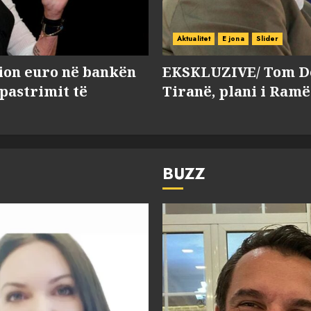
Aktualitet
E jona
Slider
lion euro në bankën
EKSKLUZIVE/ Tom Do
 pastrimit të
Tiranë, plani i Ramë
BUZZ