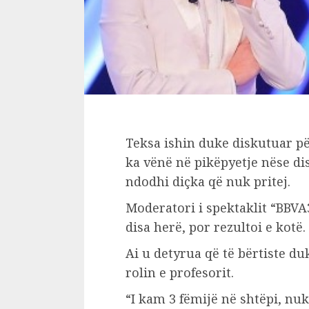
Teksa ishin duke diskutuar pë
ka vënë në pikëpyetje nëse dis
ndodhi diçka që nuk pritej.
Moderatori i spektaklit “BBV
disa herë, por rezultoi e kotë.
Ai u detyrua që të bërtiste du
rolin e profesorit.
“I kam 3 fëmijë në shtëpi, nuk