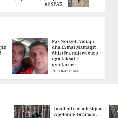
post:
post:
në spital
në SPAK
Pas Noizy-t, Veliaj i
jik
dha Ermal Mamaqit
ë
dhjetëra mijëra euro
nga taksat e
qytetarëve
FEBRUARY 18, 2025
Incidenti në ndeshjen
Apolonia- Gramshi,