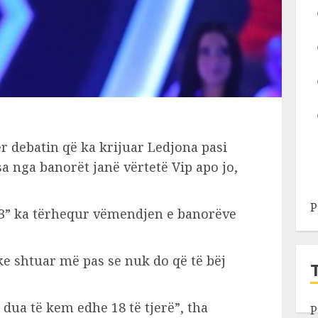
r debatin që ka krijuar Ledjona pasi
a nga banorët janë vërtetë Vip apo jo,
P
A3” ka tërhequr vëmendjen e banorëve
ke shtuar më pas se nuk do që të bëj
 dua të kem edhe 18 të tjerë”, tha
P