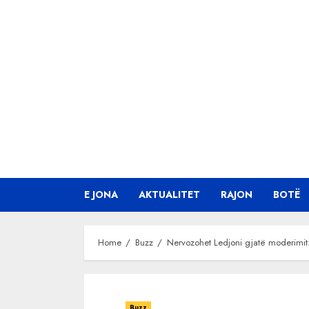
Skip
to
content
E JONA
AKTUALITET
RAJON
BOTË
Home
Buzz
Nervozohet Ledjoni gjatë moderimit
Buzz