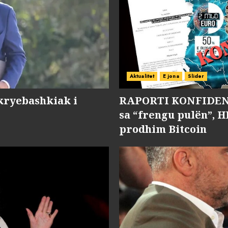
Aktualitet
E jona
Slider
kryebashkiak i
RAPORTI KONFIDENC
sa “frengu pulën”, H
prodhim Bitcoin