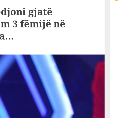
djoni gjatë
m 3 fëmijë në
ua…