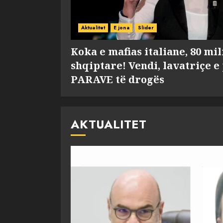
Aktualitet
E jona
Slider
Koka e mafias italiane, 80 mi
shqiptare! Vendi, lavatriçe e
PARAVE të drogës
AKTUALITET