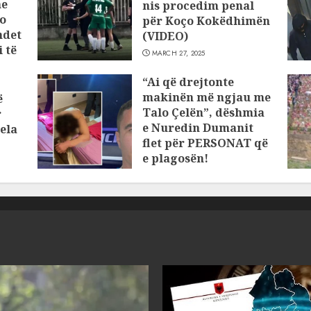
he
nis procedim penal
o
për Koço Kokëdhimën
ndet
(VIDEO)
 të
MARCH 27, 2025
“Ai që drejtonte
makinën më ngjau me
ë
Talo Çelën”, dëshmia
r
e Nuredin Dumanit
ela
flet për PERSONAT që
e plagosën!
MARCH 25, 2025