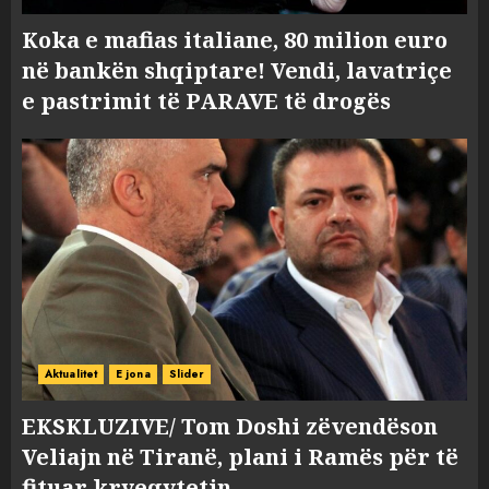
Koka e mafias italiane, 80 milion euro
në bankën shqiptare! Vendi, lavatriçe
e pastrimit të PARAVE të drogës
Aktualitet
E jona
Slider
EKSKLUZIVE/ Tom Doshi zëvendëson
Veliajn në Tiranë, plani i Ramës për të
fituar kryeqytetin