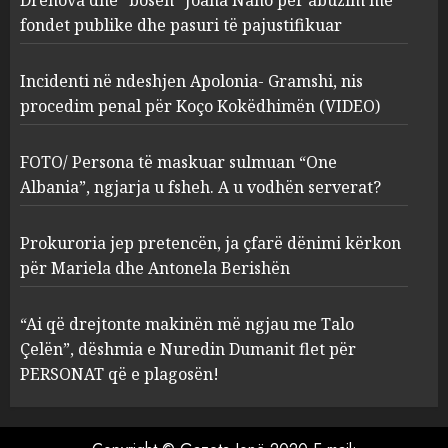
Drenova dhe “bosen” Joana Nano për abuzim me
Kokëdhimën (VIDEO)
fondet publike dhe pasuri të pajustifikuar
2
MARCH 27, 2025
Incidenti në ndeshjen Apolonia- Gramshi, nis
procedim penal për Koço Kokëdhimën (VIDEO)
FOTO/ Persona të maskuar
sulmuan “One Albania”,
ngjarja u fsheh. A u vodhën
FOTO/ Persona të maskuar sulmuan “One
serverat?
Albania”, ngjarja u fsheh. A u vodhën serverat?
3
MARCH 25, 2025
Prokuroria jep pretencën, ja çfarë dënimi kërkon
Prokuroria jep pretencën, ja
për Mariela dhe Antonela Berishën
çfarë dënimi kërkon për
Mariela dhe Antonela
“Ai që drejtonte makinën më ngjau me Talo
Berishën
Çelën”, dëshmia e Nuredin Dumanit flet për
4
MARCH 25, 2025
PERSONAT që e plagosën!
“Ai që drejtonte makinën më
ngjau me Talo Çelën”,