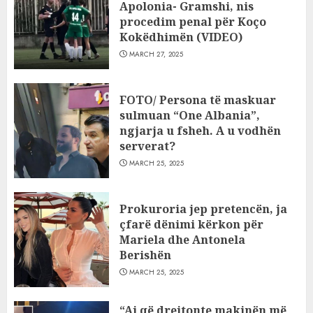
Apolonia- Gramshi, nis
procedim penal për Koço
Kokëdhimën (VIDEO)
MARCH 27, 2025
FOTO/ Persona të maskuar
sulmuan “One Albania”,
ngjarja u fsheh. A u vodhën
serverat?
MARCH 25, 2025
Prokuroria jep pretencën, ja
çfarë dënimi kërkon për
Mariela dhe Antonela
Berishën
MARCH 25, 2025
“Ai që drejtonte makinën më