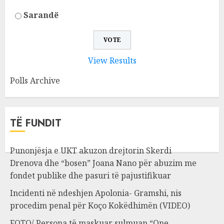
Sarandë
View Results
Polls Archive
TË FUNDIT
Punonjësja e UKT akuzon drejtorin Skerdi
Drenova dhe “bosen” Joana Nano për abuzim me
fondet publike dhe pasuri të pajustifikuar
Incidenti në ndeshjen Apolonia- Gramshi, nis
procedim penal për Koço Kokëdhimën (VIDEO)
FOTO/ Persona të maskuar sulmuan “One