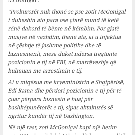
“Prokurorët nuk thonë se pse zotit McGonigal
i duheshin ato para ose çfarë mund të ketë
rënë dakord të bënte në këmbim. Por gjatë
muajve në vazhdim, thanë ata, ai u injektua
në çështje të jashtme politike dhe të
biznesmenit, mesa duket ndërsa tregtonte
pozicionin e tij në FBI, në marrëveshje që
kulmuan me arrestimin e tij.
Ai u miqësua me kryeministrin e Shqipërisë,
Edi Rama dhe përdori pozicionin e tij për të
çuar përpara biznesin e huaj për
bashkëpunëtorët e tij, sipas aktakuzës së
ngritur kundër tij në Uashington.
Në një rast, zoti McGonigal hapi një hetim