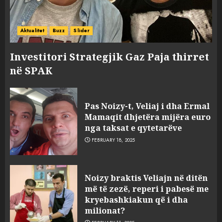
Aktualitet
Buzz
Slider
Investitori Strategjik Gaz Paja thirret
në SPAK
Pas Noizy-t, Veliaj i dha Ermal
Mamaqit dhjetëra mijëra euro
nga taksat e qytetarëve
FEBRUARY 18, 2025
FOTO/ Persona të maskuar
Noizy braktis Veliajn në ditën
sulmuan “One Albania”,
më të zezë, reperi i pabesë me
ngjarja u fsheh. A u vodhën
kryebashkiakun që i dha
serverat?
milionat?
3
MARCH 25, 2025