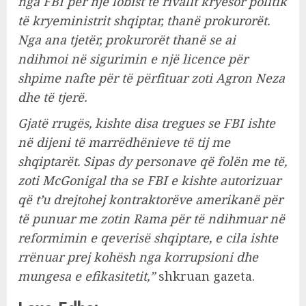
nga FBI për një lobist të rivalit kryesor politik
të kryeministrit shqiptar, thanë prokurorët.
Nga ana tjetër, prokurorët thanë se ai
ndihmoi në sigurimin e një licence për
shpime nafte për të përfituar zoti Agron Neza
dhe të tjerë.
Gjatë rrugës, kishte disa tregues se FBI ishte
në dijeni të marrëdhënieve të tij me
shqiptarët. Sipas dy personave që folën me të,
zoti McGonigal tha se FBI e kishte autorizuar
që t’u drejtohej kontraktorëve amerikanë për
të punuar me zotin Rama për të ndihmuar në
reformimin e qeverisë shqiptare, e cila ishte
rrënuar prej kohësh nga korrupsioni dhe
mungesa e efikasitetit,”
shkruan gazeta.