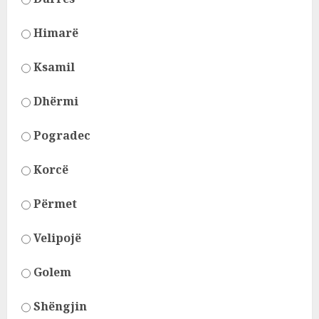
Himarë
Ksamil
Dhërmi
Pogradec
Korcë
Përmet
Velipojë
Golem
Shëngjin