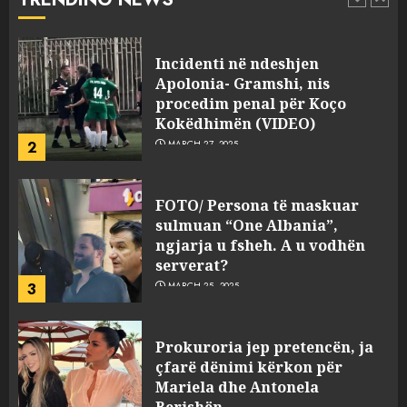
pasuri të pajustifikuar
1
JULY 24, 2025
Incidenti në ndeshjen
Apolonia- Gramshi, nis
procedim penal për Koço
Kokëdhimën (VIDEO)
2
MARCH 27, 2025
FOTO/ Persona të maskuar
sulmuan “One Albania”,
ngjarja u fsheh. A u vodhën
serverat?
3
MARCH 25, 2025
Prokuroria jep pretencën, ja
çfarë dënimi kërkon për
Mariela dhe Antonela
Berishën