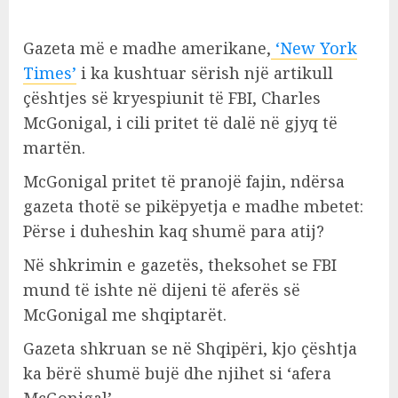
Gazeta më e madhe amerikane,
‘New York
Times’
i ka kushtuar sërish një artikull
çështjes së kryespiunit të FBI, Charles
McGonigal, i cili pritet të dalë në gjyq të
martën.
McGonigal pritet të pranojë fajin, ndërsa
gazeta thotë se pikëpyetja e madhe mbetet:
Përse i duheshin kaq shumë para atij?
Në shkrimin e gazetës, theksohet se FBI
mund të ishte në dijeni të aferës së
McGonigal me shqiptarët.
Gazeta shkruan se në Shqipëri, kjo çështja
ka bërë shumë bujë dhe njihet si ‘afera
McGonigal’.