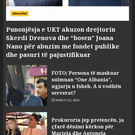
Aktualitet
Punonjësja e UKT akuzon drejtorin
Skerdi Drenova dhe “bosen” Joana
Nano për abuzim me fondet publike
dhe pasuri të pajustifikuar
FOTO/ Persona të maskuar
sulmuan “One Albania”,
ngjarja u fsheh. A u vodhën
serverat?
MARCH 25, 2025
Prokuroria jep pretencën, ja
çfarë dënimi kërkon për
Mariela dhe Antonela