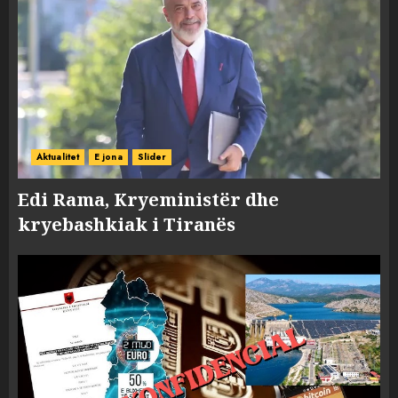
Aktualitet
E jona
Slider
Edi Rama, Kryeministër dhe
kryebashkiak i Tiranës