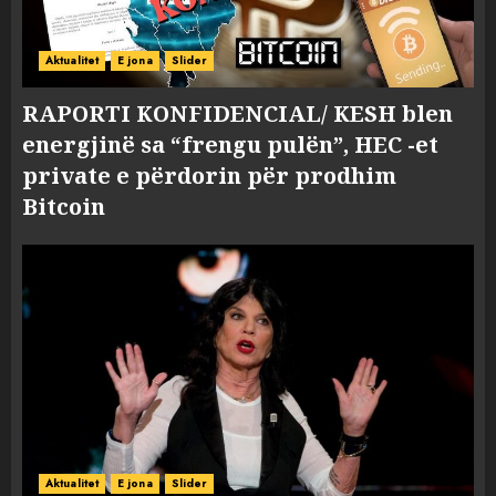
Aktualitet
E jona
Slider
RAPORTI KONFIDENCIAL/ KESH blen
energjinë sa “frengu pulën”, HEC -et
private e përdorin për prodhim
Bitcoin
Aktualitet
E jona
Slider