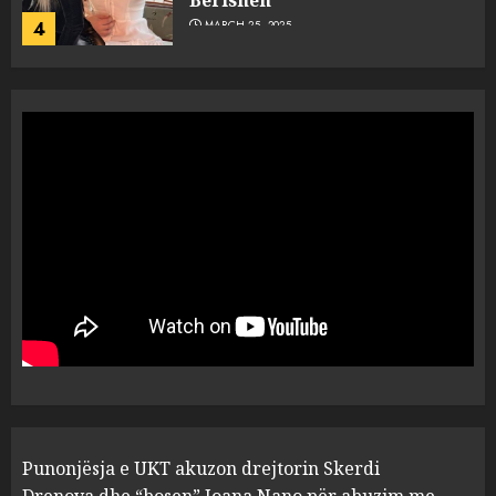
4
MARCH 25, 2025
“Ai që drejtonte makinën më
ngjau me Talo Çelën”,
dëshmia e Nuredin Dumanit
flet për PERSONAT që e
plagosën!
5
MARCH 25, 2025
Punonjësja e UKT akuzon
drejtorin Skerdi Drenova dhe
“bosen” Joana Nano për
abuzim me fondet publike dhe
pasuri të pajustifikuar
1
JULY 24, 2025
Incidenti në ndeshjen
Punonjësja e UKT akuzon drejtorin Skerdi
Apolonia- Gramshi, nis
procedim penal për Koço