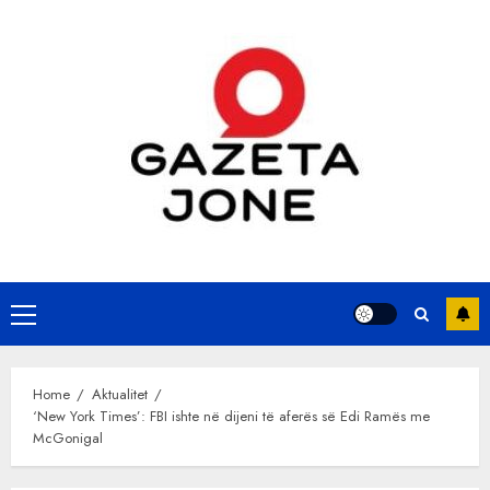
Skip
to
content
Primary
Menu
Home
Aktualitet
‘New York Times’: FBI ishte në dijeni të aferës së Edi Ramës me
McGonigal