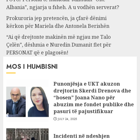
Albania”, ngjarja u fsheh. A u vodhën serverat?
Prokuroria jep pretencën, ja çfarë dënimi
kërkon për Mariela dhe Antonela Berishën
“Ai që drejtonte makinën më ngjau me Talo
Çelën”, dëshmia e Nuredin Dumanit flet për
PERSONAT që e plagosën!
MOS I HUMBISNI
Punonjësja e UKT akuzon
drejtorin Skerdi Drenova dhe
“bosen” Joana Nano për
abuzim me fondet publike dhe
pasuri të pajustifikuar
JULY 24, 2025
Incidenti në ndeshjen