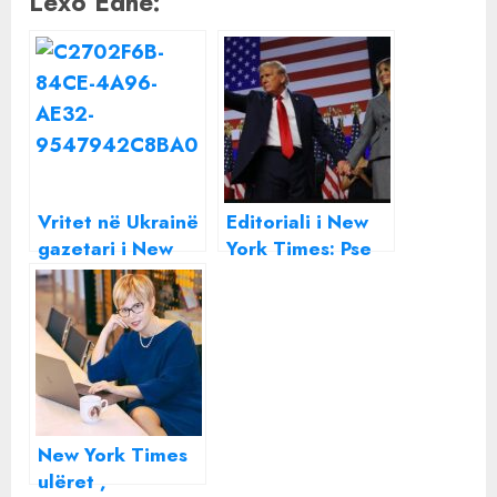
Lexo Edhe:
Vritet në Ukrainë
Editoriali i New
gazetari i New
York Times: Pse
York Times
Amerika bëri një
zgjedhje të
rrezikshme
New York Times
ulëret ,