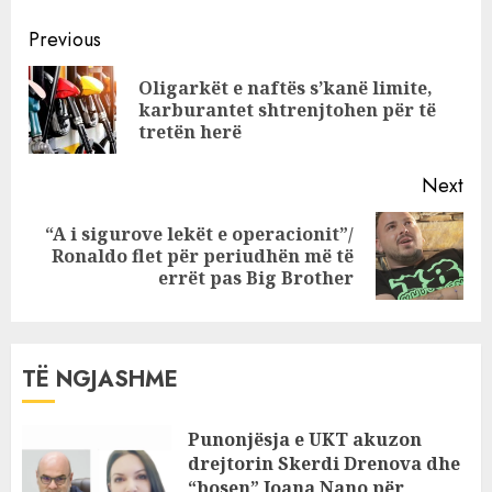
opozitarët ose
Continue
alternativa
Previous
ndryshe hesht !
Reading
Oligarkët e naftës s’kanë limite,
Oligarku Shefqet
Pre
karburantet shtrenjtohen për të
Kastrati bën
pos
tretën herë
miliardat me
pronat e
Next
shqiptarëve
“A i sigurove lekët e operacionit”/
Next
Ronaldo flet për periudhën më të
post:
errët pas Big Brother
TË NGJASHME
Punonjësja e UKT akuzon
drejtorin Skerdi Drenova dhe
“bosen” Joana Nano për