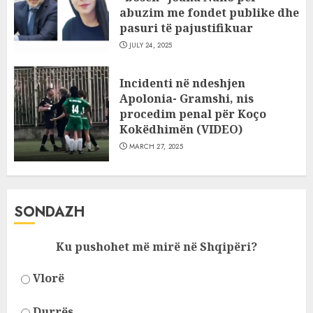
abuzim me fondet publike dhe
pasuri të pajustifikuar
JULY 24, 2025
Incidenti në ndeshjen
Apolonia- Gramshi, nis
procedim penal për Koço
Kokëdhimën (VIDEO)
MARCH 27, 2025
SONDAZH
Ku pushohet më mirë në Shqipëri?
Vlorë
Durrës