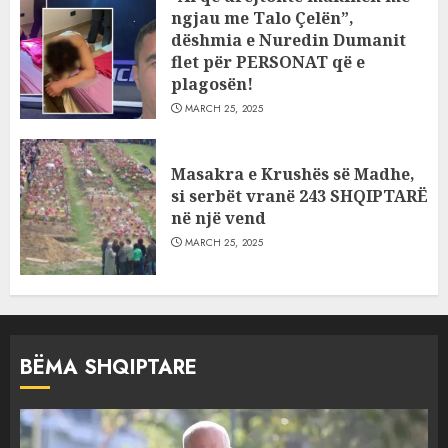
ngjau me Talo Çelën”,
dëshmia e Nuredin Dumanit
flet për PERSONAT që e
plagosën!
MARCH 25, 2025
Masakra e Krushës së Madhe,
si serbët vranë 243 SHQIPTARË
në një vend
MARCH 25, 2025
BËMA SHQIPTARE