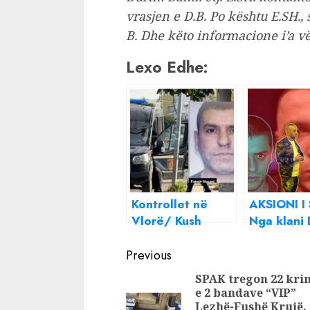
vrasjen e D.B. Po kështu E.SH.,
B. Dhe këto informacione i’a vë
Lexo Edhe:
Kontrollet në
AKSIONI I
Vlorë/ Kush
Nga klani 
është Fatmir
Avdylajt e 
Continue
Hyseni i njohur si
Pojes , zb
Previous
“Doqja”, plani
fati i Ervis
Reading
SPAK tregon 22 kri
për vrasjen e
Martinaj ?
e 2 bandave “VIP”
Ervis Martinajt
Lezhë-Fushë Krujë, 