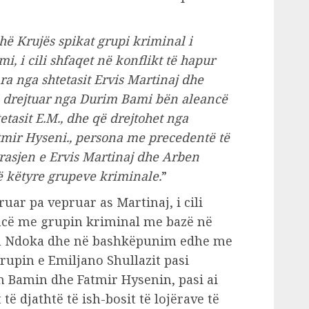
hë Krujës spikat grupi kriminal i
i, i cili shfaqet në konflikt të hapur
ra nga shtetasit Ervis Martinaj dhe
 drejtuar nga Durim Bami bën aleancë
tasit E.M., dhe që drejtohet nga
tmir Hyseni., persona me precedentë të
rasjen e Ervis Martinaj dhe Arben
ë këtyre grupeve kriminale.
”
uar pa vepruar as Martinaj, i cili
ancë me grupin kriminal me bazë në
en Ndoka dhe në bashkëpunim edhe me
rupin e Emiljano Shullazit pasi
 Bamin dhe Fatmir Hysenin, pasi ai
të djathtë të ish-bosit të lojërave të