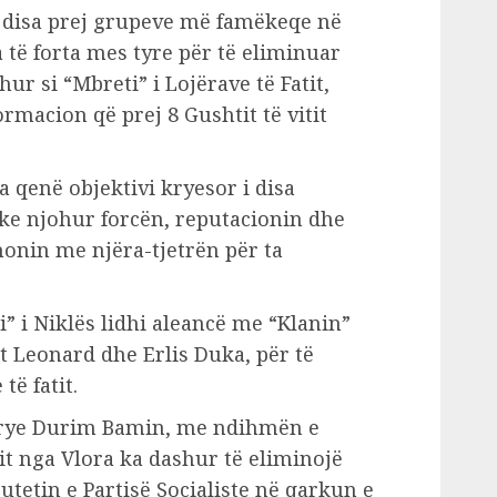
e disa prej grupeve më famëkeqe në
 të forta mes tyre për të eliminuar
hur si “Mbreti” i Lojërave të Fatit,
ormacion që prej 8 Gushtit të vitit
 qenë objektivi kryesor i disa
uke njohur forcën, reputacionin dhe
unonin me njëra-tjetrën për ta
i” i Niklës lidhi aleancë me “Klanin”
t Leonard dhe Erlis Duka, për të
të fatit.
krye Durim Bamin, me ndihmën e
t nga Vlora ka dashur të eliminojë
utetin e Partisë Socialiste në qarkun e