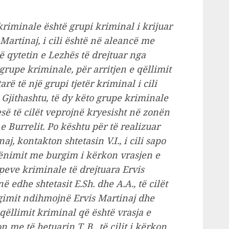
riminale është grupi kriminal i krijuar
 Martinaj, i cili është në aleancë me
 qytetin e Lezhës të drejtuar nga
grupe kriminale, për arritjen e qëllimit
ë të një grupi tjetër kriminal i cili
 Gjithashtu, të dy këto grupe kriminale
ë të cilët veprojnë kryesisht në zonën
 Burrelit. Po kështu për të realizuar
j, kontakton shtetasin V.I., i cili sapo
dënimit me burgim i kërkon vrasjen e
peve kriminale të drejtuara Ervis
 edhe shtetasit E.Sh. dhe A.A., të cilët
gimit ndihmojnë Ervis Martinaj dhe
qëllimit kriminal që është vrasja e
 me të hetuarin T. B., të cilit i kërkon