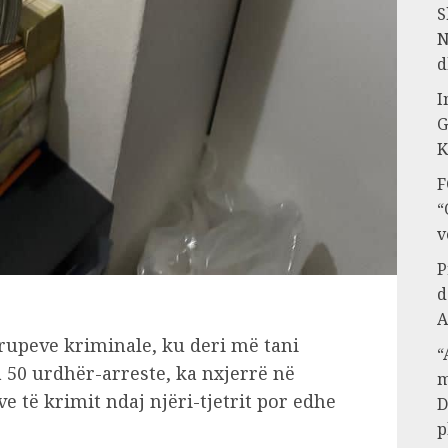
S
N
d
I
G
K
F
“
v
P
d
A
rupeve kriminale, ku deri më tani
“
 50 urdhër-arreste, ka nxjerrë në
m
ve të krimit ndaj njëri-tjetrit por edhe
D
p