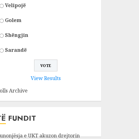
Velipojë
Golem
Shëngjin
Sarandë
View Results
olls Archive
TË FUNDIT
unonjësja e UKT akuzon drejtorin