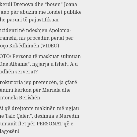
kerdi Drenova dhe “bosen” Joana
ano për abuzim me fondet publike
he pasuri të pajustifikuar
ncidenti në ndeshjen Apolonia-
ramshi, nis procedim penal për
oço Kokëdhimën (VIDEO)
OTO/ Persona të maskuar sulmuan
One Albania”, ngjarja u fsheh. A u
odhën serverat?
rokuroria jep pretencën, ja çfarë
ënimi kërkon për Mariela dhe
ntonela Berishën
Ai që drejtonte makinën më ngjau
e Talo Çelën”, dëshmia e Nuredin
umanit flet për PERSONAT që e
lagosën!