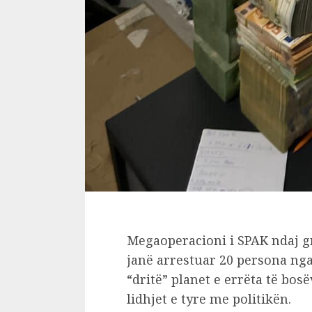
Megaoperacioni i SPAK ndaj g
janë arrestuar 20 persona nga
“dritë” planet e errëta të bosë
lidhjet e tyre me politikën.