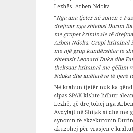
Lezhës, Arben Ndoka.
“
Nga ana tjetër në zonën e Fus
drejtuar nga shtetasi Durim Bam
me grupet kriminale të drejtua
Arben Ndoka. Grupi kriminal i
me një grup kundërshtar të shte
shtetasit Leonard Duka dhe Fa
theksuar kriminal me qëllim v
Ndoka dhe anëtarëve të tjerë t
Në krahun tjetër nuk ka qëndr
sipas SPAK kishte lidhur ale
Lezhë, që drejtohej nga Arb
Avdylajt në Shijak si dhe me g
synonin të ekzekutonin Durim
akuzohej për vrasjen e krahut 