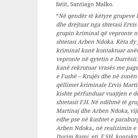
fatit, Santiago Malko.
“
Në qendër të këtyre grupeve k
dhe drejtuar nga shtetasi Ervis
grupin kriminal që vepronte në
shtetasi Arben Ndoka. Këta dy 
kriminal kanë kontaktuar anëtar
vepronte në qytetin e Durrësit.
kanë rekrutuar vrasës me pages
e Fushë – Krujës dhe në zonën e
qëllimet kriminale Ervis Martina
kishte përfunduar vuajtjen e 
shtetasit F.H. Në ndihmë të gru
Martinaj dhe Arben Ndoka, vijnë
edhe pse në kushtet e parabur
Arben Ndoka., në realizimin e 
Durim Bami. etj. E.SH. kontakton