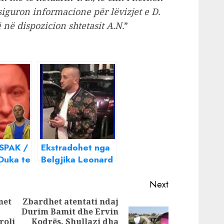
 siguron informacione për lëvizjet e D.
 në dispozicion shtetasit A.N.
”
 SPAK /
Ekstradohet nga
Duka te
Belgjika Leonard
Visi i
Duka, armiku i
ulohet
betuar i Ervis
Next
Martinajt
met
Zbardhet atentati ndaj
Durim Bamit dhe Ervin
roli
Kodrës, Shullazi dha
Next