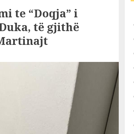
i te “Doqja” i
Duka, të gjithë
Martinajt