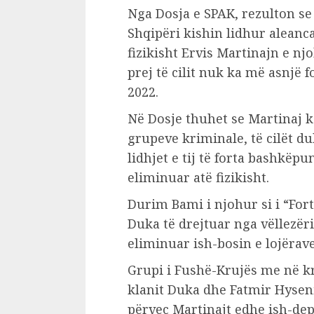
Nga Dosja e SPAK, rezulton s
Shqipëri kishin lidhur aleanca
fizikisht Ervis Martinajn e njo
prej të cilit nuk ka më asnjë f
2022.
Në Dosje thuhet se Martinaj ka
grupeve kriminale, të cilët d
lidhjet e tij të forta bashkëp
eliminuar atë fizikisht.
Durim Bami i njohur si i “Fort
Duka të drejtuar nga vëllezëri
eliminuar ish-bosin e lojërave 
Grupi i Fushë-Krujës me në 
klanit Duka dhe Fatmir Hyseni
përveç Martinajt edhe ish-dep