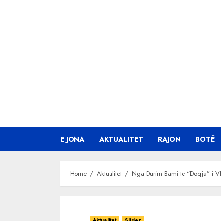
Skip
to
content
E JONA
AKTUALITET
RAJON
BOTË
Home
Aktualitet
Nga Durim Bami te “Doqja” i Vlo
Aktualitet
Slider