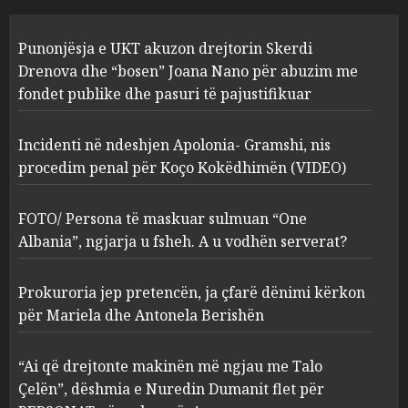
Incidenti në ndeshjen
Punonjësja e UKT akuzon drejtorin Skerdi
Apolonia- Gramshi, nis
procedim penal për Koço
Drenova dhe “bosen” Joana Nano për abuzim me
Kokëdhimën (VIDEO)
fondet publike dhe pasuri të pajustifikuar
2
MARCH 27, 2025
Incidenti në ndeshjen Apolonia- Gramshi, nis
procedim penal për Koço Kokëdhimën (VIDEO)
FOTO/ Persona të maskuar
sulmuan “One Albania”,
ngjarja u fsheh. A u vodhën
FOTO/ Persona të maskuar sulmuan “One
serverat?
Albania”, ngjarja u fsheh. A u vodhën serverat?
3
MARCH 25, 2025
Prokuroria jep pretencën, ja çfarë dënimi kërkon
Prokuroria jep pretencën, ja
për Mariela dhe Antonela Berishën
çfarë dënimi kërkon për
Mariela dhe Antonela
“Ai që drejtonte makinën më ngjau me Talo
Berishën
Çelën”, dëshmia e Nuredin Dumanit flet për
4
MARCH 25, 2025