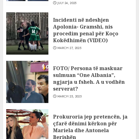
JULY 24, 2025
Incidenti në ndeshjen
Apolonia- Gramshi, nis
procedim penal për Koço
Kokëdhimën (VIDEO)
MARCH 27, 2025
FOTO/ Persona të maskuar
sulmuan “One Albania”,
ngjarja u fsheh. A u vodhën
serverat?
MARCH 25, 2025
Prokuroria jep pretencën, ja
çfarë dënimi kërkon për
Mariela dhe Antonela
Berishën