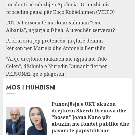
Incidenti në ndeshjen Apolonia- Gramshi, nis
procedim penal për Koço Kokëdhimën (VIDEO)
FOTO/ Persona të maskuar sulmuan “One
Albania”, ngjarja u fsheh. A u vodhën serverat?
Prokuroria jep pretencën, ja çfarë dënimi
kërkon për Mariela dhe Antonela Berishën
“Ai që drejtonte makinën më ngjau me Talo
Çelën”, dëshmia e Nuredin Dumanit flet për
PERSONAT që e plagosën!
MOS I HUMBISNI
Punonjësja e UKT akuzon
drejtorin Skerdi Drenova dhe
“bosen” Joana Nano për
abuzim me fondet publike dhe
pasuri të pajustifikuar