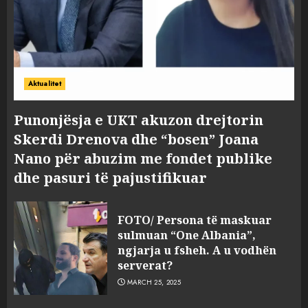
Aktualitet
Punonjësja e UKT akuzon drejtorin
Skerdi Drenova dhe “bosen” Joana
Nano për abuzim me fondet publike
dhe pasuri të pajustifikuar
FOTO/ Persona të maskuar
sulmuan “One Albania”,
ngjarja u fsheh. A u vodhën
serverat?
MARCH 25, 2025