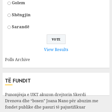
Golem
Shëngjin
Sarandë
View Results
Polls Archive
TË FUNDIT
Punonjësja e UKT akuzon drejtorin Skerdi
Drenova dhe “bosen” Joana Nano për abuzim me
fondet publike dhe pasuri të pajustifikuar