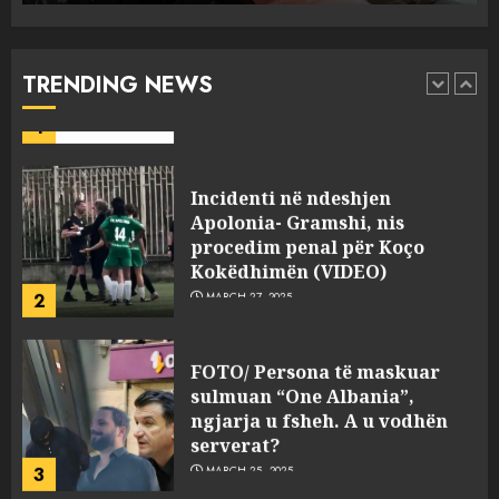
drejtorin Skerdi Drenova dhe
“bosen” Joana Nano për
abuzim me fondet publike dhe
TRENDING NEWS
pasuri të pajustifikuar
1
JULY 24, 2025
Incidenti në ndeshjen
Apolonia- Gramshi, nis
procedim penal për Koço
Kokëdhimën (VIDEO)
2
MARCH 27, 2025
FOTO/ Persona të maskuar
sulmuan “One Albania”,
ngjarja u fsheh. A u vodhën
serverat?
3
MARCH 25, 2025