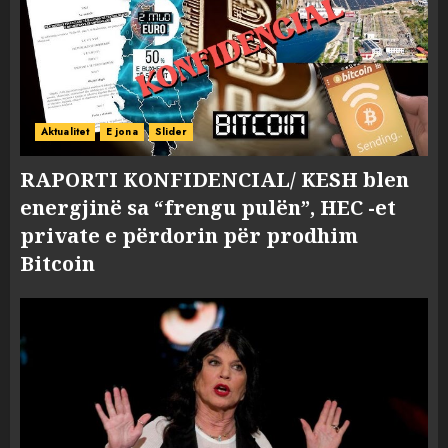
Aktualitet
E jona
Slider
RAPORTI KONFIDENCIAL/ KESH blen
energjinë sa “frengu pulën”, HEC -et
private e përdorin për prodhim
Bitcoin