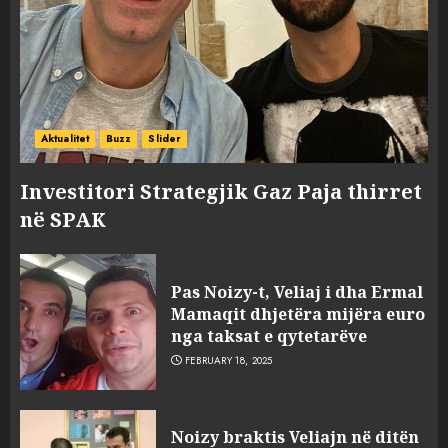
Aktualitet
Buzz
Slider
Investitori Strategjik Gaz Paja thirret
në SPAK
Pas Noizy-t, Veliaj i dha Ermal
Mamaqit dhjetëra mijëra euro
nga taksat e qytetarëve
FEBRUARY 18, 2025
FOTO/ Persona të maskuar
Noizy braktis Veliajn në ditën
sulmuan “One Albania”,