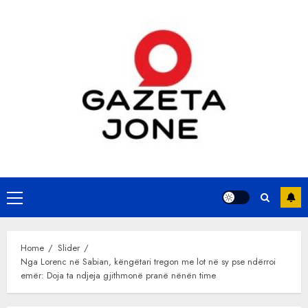
Skip
to
content
Primary
Menu
Home
Slider
Nga Lorenc në Sabian, këngëtari tregon me lot në sy pse ndërroi
emër: Doja ta ndjeja gjithmonë pranë nënën time