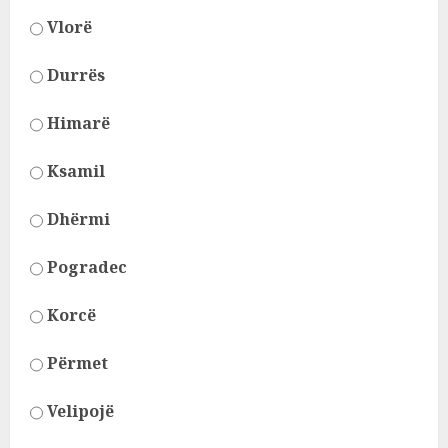
Vlorë
Durrës
Himarë
Ksamil
Dhërmi
Pogradec
Korcë
Përmet
Velipojë