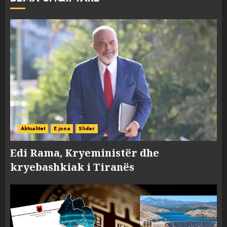
Aktualitet
E jona
Slider
Edi Rama, Kryeministër dhe
kryebashkiak i Tiranës