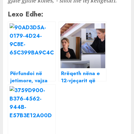
gjatë gjithë kohës,”- shtoi më tej këngëtari.
Lexo Edhe:
Përfundoi në
Rrëqeth nëna e
jetimore, vajza
12-vjeçarit që
kujton takimin e
ndërroi jetë në
parë me nënën:
QSUT, rrëfen
M’u duk e huaj,
momentet e
nuk ndjeja
fundit të të birit:
dashuri
Më kërkoi të
shtrihesha pranë
tij e ta përqafoja,