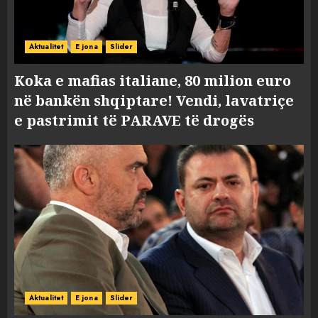
Aktualitet
E jona
Slider
Koka e mafias italiane, 80 milion euro
në bankën shqiptare! Vendi, lavatriçe
e pastrimit të PARAVE të drogës
Aktualitet
E jona
Slider