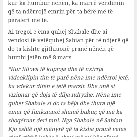
kur ka humbur nënën, ka marrë vendimin
që ta ndërrojë emrin për ta bërë më të
përafërt me të.
Ai tregoi e ëma quhej Shabale dhe ai
vendosi të vetëquhej Sabian për të ndjerë që
do ta kishte gjithmonë pranë nënën që
humbi jetën më 8 mars.
“Kur fillova të kuptoja dhe të nxirrja
videoklipin tim të parë nëna ime ndërroi jetë,
ka vdekur ditën e tetë marsit. Dhe unë si
vizionar që doja të dilja ndryshe. Nëna ime
quhet Shabale si do ta bëja dhe thura një
emër që funksionoi shumë bukur, që më ka
shoqëruar deri tani. Nga Shabale në Sabian.
Kjo është një mënyrë që ta kisha pranë vetes