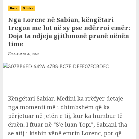
Buzz
Slider
Nga Lorenc në Sabian, këngëtari
tregon me lot në sy pse ndërroi emër:
Doja ta ndjeja gjithmonë pranë nënën
time
OCTOBER 30, 2022
Këngëtari Sabian Medini ka rrëfyer detaje
nga momenti më i dhimbshëm që ka
përjetuar në jetën e tij, kur ka humbur të
ëmën. I ftuar në “S’e luan Topi”, Sabiani tha
se atij i kishin vënë emrin Lorenc, por që