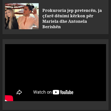
Prokuroria jep pretencën, ja
çfarë dënimi kërkon për
Mariela dhe Antonela
Berishën
4
MARCH 25, 2025
“Ai që drejtonte makinën më
ngjau me Talo Çelën”,
dëshmia e Nuredin Dumanit
flet për PERSONAT që e
plagosën!
5
MARCH 25, 2025
Punonjësja e UKT akuzon
drejtorin Skerdi Drenova dhe
“bosen” Joana Nano për
abuzim me fondet publike dhe
pasuri të pajustifikuar
1
JULY 24, 2025