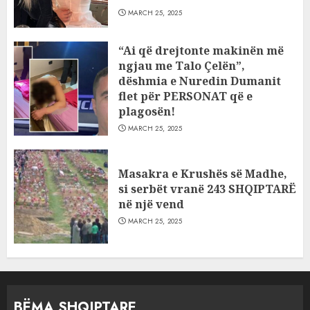
MARCH 25, 2025
“Ai që drejtonte makinën më
ngjau me Talo Çelën”,
dëshmia e Nuredin Dumanit
flet për PERSONAT që e
plagosën!
MARCH 25, 2025
Masakra e Krushës së Madhe,
si serbët vranë 243 SHQIPTARË
në një vend
MARCH 25, 2025
BËMA SHQIPTARE