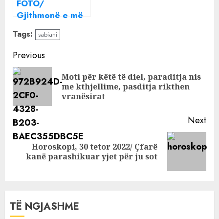
FOTO/
por…
Gjithmonë e më
pranë me
Tags:
sabiani
prekjet, ç’po
ndodh mes
Continue
Previous
Mevlanit dhe
Reading
këngëtares së
Moti për këtë të diel, paraditja nis
Pre
famshme
me kthjellime, pasditja rikthen
pos
vranësirat
Next
Horoskopi, 30 tetor 2022/ Çfarë
Next
kanë parashikuar yjet për ju sot
post:
TË NGJASHME