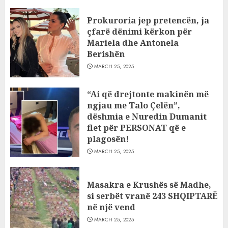
Prokuroria jep pretencën, ja
çfarë dënimi kërkon për
Mariela dhe Antonela
Berishën
MARCH 25, 2025
“Ai që drejtonte makinën më
ngjau me Talo Çelën”,
dëshmia e Nuredin Dumanit
flet për PERSONAT që e
plagosën!
MARCH 25, 2025
Masakra e Krushës së Madhe,
si serbët vranë 243 SHQIPTARË
në një vend
MARCH 25, 2025