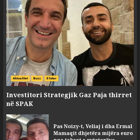
Aktualitet
Buzz
Slider
Investitori Strategjik Gaz Paja thirret
në SPAK
Pas Noizy-t, Veliaj i dha Ermal
Mamaqit dhjetëra mijëra euro
nga taksat e qytetarëve