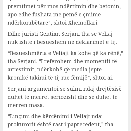
premtimet për mos ndërtimin dhe betonin,
apo edhe fushata me pemë e çmime
ndërkombëtare”, shtoi Xhemollari.
Edhe juristi Gentian Serjani tha se Veliaj
nuk ishte i besueshëm në deklarimet e tij.
“Besueshmëria e Veliajt ka kohë që ka rënë,”
tha Serjani. “I referohem dhe momentit të
arrestimit, ndërkohë që media jepte
kronikë takimi të tij me fëmijë”, shtoi ai.
Serjani argumentoi se sulmi ndaj drejtësisë
duhet të merret seriozisht dhe se duhet të
merren masa.
“Linçimi dhe kërcënimi i Veliajt ndaj
prokurorit është rast i paprecedent,” tha