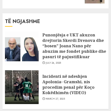
TË NGJASHME
Punonjësja e UKT akuzon
drejtorin Skerdi Drenova dhe
“bosen” Joana Nano për
abuzim me fondet publike dhe
pasuri të pajustifikuar
JULY 24, 2025
Incidenti në ndeshjen
Apolonia- Gramshi, nis
procedim penal për Koço
Kokëdhimën (VIDEO)
MARCH 27, 2025