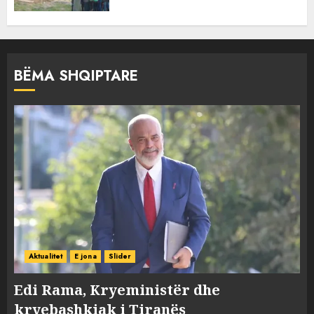
BËMA SHQIPTARE
Aktualitet
E jona
Slider
Edi Rama, Kryeministër dhe
kryebashkiak i Tiranës