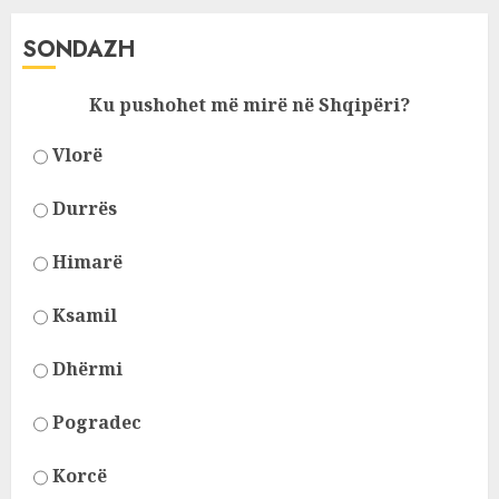
SONDAZH
Ku pushohet më mirë në Shqipëri?
Vlorë
Durrës
Himarë
Ksamil
Dhërmi
Pogradec
Korcë