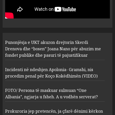
drejtorin Skerdi Drenova dhe
“bosen” Joana Nano për
abuzim me fondet publike dhe
pasuri të pajustifikuar
1
JULY 24, 2025
Incidenti në ndeshjen
Punonjësja e UKT akuzon drejtorin Skerdi
Apolonia- Gramshi, nis
procedim penal për Koço
Drenova dhe “bosen” Joana Nano për abuzim me
Kokëdhimën (VIDEO)
fondet publike dhe pasuri të pajustifikuar
2
MARCH 27, 2025
Incidenti në ndeshjen Apolonia- Gramshi, nis
procedim penal për Koço Kokëdhimën (VIDEO)
FOTO/ Persona të maskuar
sulmuan “One Albania”,
ngjarja u fsheh. A u vodhën
FOTO/ Persona të maskuar sulmuan “One
serverat?
Albania”, ngjarja u fsheh. A u vodhën serverat?
3
MARCH 25, 2025
Prokuroria jep pretencën, ja çfarë dënimi kërkon