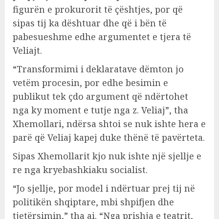
figurën e prokurorit të çështjes, por që
sipas tij ka dështuar dhe që i bën të
pabesueshme edhe argumentet e tjera të
Veliajt.
“Transformimi i deklaratave dëmton jo
vetëm procesin, por edhe besimin e
publikut tek çdo argument që ndërtohet
nga ky moment e tutje nga z. Veliaj”, tha
Xhemollari, ndërsa shtoi se nuk ishte hera e
parë që Veliaj kapej duke thënë të pavërteta.
Sipas Xhemollarit kjo nuk ishte një sjellje e
re nga kryebashkiaku socialist.
“Jo sjellje, por model i ndërtuar prej tij në
politikën shqiptare, mbi shpifjen dhe
tjetërsimin,” tha ai. “Nga prishja e teatrit,