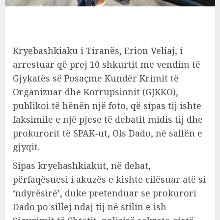
Kryebashkiaku i Tiranës, Erion Veliaj, i
arrestuar që prej 10 shkurtit me vendim të
Gjykatës së Posaçme Kundër Krimit të
Organizuar dhe Korrupsionit (GJKKO),
publikoi të hënën një foto, që sipas tij ishte
faksimile e një pjese të debatit midis tij dhe
prokurorit të SPAK-ut, Ols Dado, në sallën e
gjyqit.
Sipas kryebashkiakut, në debat,
përfaqësuesi i akuzës e kishte cilësuar atë si
‘ndyrësirë’, duke pretenduar se prokurori
Dado po sillej ndaj tij në stilin e ish-