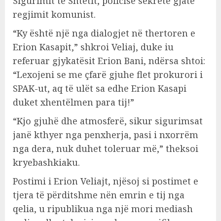
Sigurimit të Shtetit, policisë sekrete gjatë
regjimit komunist.
“Ky është një nga dialogjet në thertoren e
Erion Kasapit,” shkroi Veliaj, duke iu
referuar gjykatësit Erion Bani, ndërsa shtoi:
“Lexojeni se me çfarë gjuhe flet prokurori i
SPAK-ut, aq të ulët sa edhe Erion Kasapi
duket xhentëlmen para tij!”
“Kjo gjuhë dhe atmosferë, sikur sigurimsat
janë kthyer nga penxherja, pasi i nxorrëm
nga dera, nuk duhet toleruar më,” theksoi
kryebashkiaku.
Postimi i Erion Veliajt, njësoj si postimet e
tjera të përditshme nën emrin e tij nga
qelia, u ripublikua nga një mori mediash