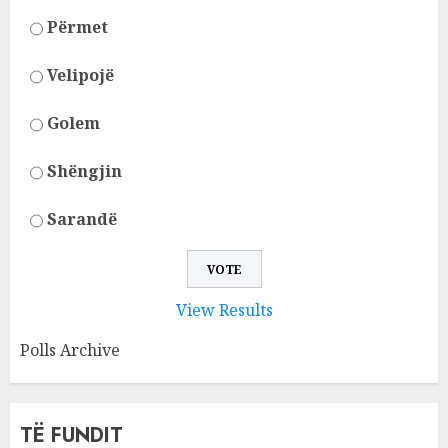
Përmet
Velipojë
Golem
Shëngjin
Sarandë
View Results
Polls Archive
TË FUNDIT