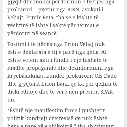
gjyqit dhe mohoi përdorimin e fyerjes nga
prokurori. I pyetur nga BIRN, avokati i
Veliajt, Ermir Beta, tha se e kishte të
vështirë të ishte i saktë për termat e
përdorur në seancë.
Postimi i të hënës nga Erion Veliaj nuk
është deklarata e tij e parë nga qelia. Ai
është vetëm akti i fundit i një fushate të
madhe propagande dhe dezinformimi nga
kryebashkiaku kundër prokurorit Ols Dado
dhe gjyqtarit Erion Bani, që ka për qëllim të
diskreditojë dhe të vërë nën presion SPAK-
un.
“Është një manifestim force i pushtetit
politik kundrejt drejtësisë që nuk është
hera e parë që e shikojmë,” tha shkrimtari