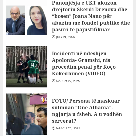
Punonjësja e UKT akuzon
drejtorin Skerdi Drenova dhe
“bosen” Joana Nano për
abuzim me fondet publike dhe
pasuri të pajustifikuar
JULY 24, 2025
Incidenti në ndeshjen
Apolonia- Gramshi, nis
procedim penal për Koço
Kokëdhimën (VIDEO)
MARCH 27, 2025
FOTO/ Persona të maskuar
sulmuan “One Albania”,
ngjarja u fsheh. A u vodhën
serverat?
MARCH 25, 2025