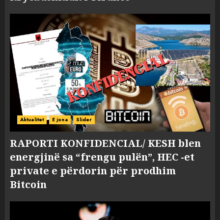
Aktualitet
E jona
Slider
RAPORTI KONFIDENCIAL/ KESH blen
energjinë sa “frengu pulën”, HEC -et
private e përdorin për prodhim
Bitcoin