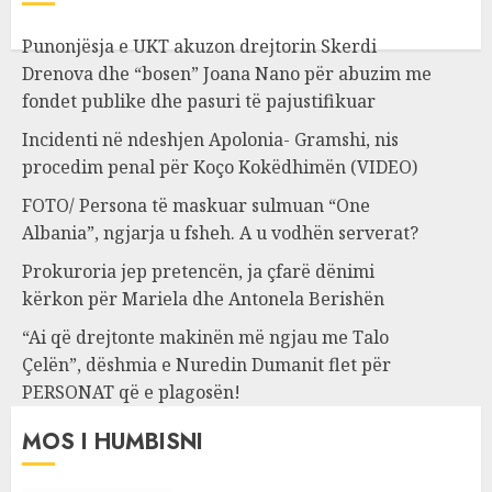
Punonjësja e UKT akuzon drejtorin Skerdi
Drenova dhe “bosen” Joana Nano për abuzim me
fondet publike dhe pasuri të pajustifikuar
Incidenti në ndeshjen Apolonia- Gramshi, nis
procedim penal për Koço Kokëdhimën (VIDEO)
FOTO/ Persona të maskuar sulmuan “One
Albania”, ngjarja u fsheh. A u vodhën serverat?
Prokuroria jep pretencën, ja çfarë dënimi
kërkon për Mariela dhe Antonela Berishën
“Ai që drejtonte makinën më ngjau me Talo
Çelën”, dëshmia e Nuredin Dumanit flet për
PERSONAT që e plagosën!
MOS I HUMBISNI