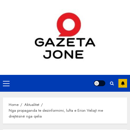
Skip
to
content
Primary
Menu
Home
Aktualitet
Nga propaganda te dezinformimi, lufta e Erion Veliajt me
drejtësinë nga qelia