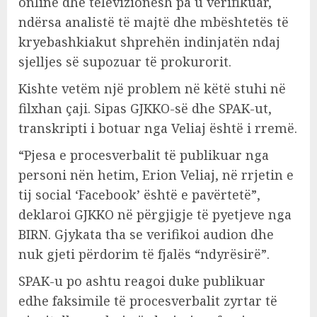
online dhe televizionesh pa u verifikuar,
ndërsa analistë të majtë dhe mbështetës të
kryebashkiakut shprehën indinjatën ndaj
sjelljes së supozuar të prokurorit.
Kishte vetëm një problem në këtë stuhi në
filxhan çaji. Sipas GJKKO-së dhe SPAK-ut,
transkripti i botuar nga Veliaj është i rremë.
“Pjesa e procesverbalit të publikuar nga
personi nën hetim, Erion Veliaj, në rrjetin e
tij social ‘Facebook’ është e pavërtetë”,
deklaroi GJKKO në përgjigje të pyetjeve nga
BIRN. Gjykata tha se verifikoi audion dhe
nuk gjeti përdorim të fjalës “ndyrësirë”.
SPAK-u po ashtu reagoi duke publikuar
edhe faksimile të procesverbalit zyrtar të