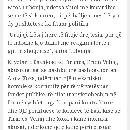
Fatos Lubonja, ndërsa shtoi me keqardhje
se në të shkuarën, në përballjen mes këtyre
dy pushteteve ka fituar politika.
“Uroj që kësaj here të fitojë drejtësia, por që
të ndodhë kjo duhet një reagim i fortë i
gjithë shoqërisë”, shtoi Lubonja.
Kryetari i Bashkisë së Tiranës, Erion Veliaj,
akuzohet se, së bashku me bashkëshorten
Ajola Xoxa, ndërtuan një mekanizëm
kompleks korruptiv për të përvetësuar
fondet publike, të cilat transferoheshin në
formë ryshfeti nga kompani kontraktore
dhe OJF përfituese të fondeve të Bashkisë së
Tiranës. Veliaj dhe Xoxa i kanë mohuar
akuzat, ndërkohë që e kanë portretizuar