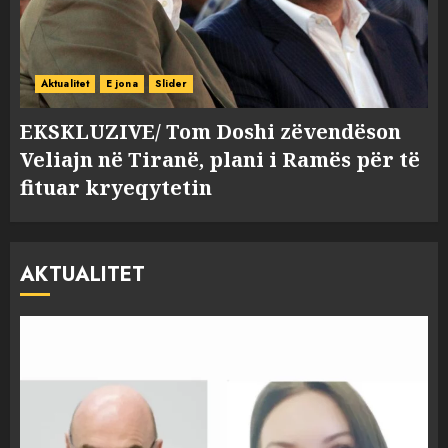
Aktualitet
E jona
Slider
EKSKLUZIVE/ Tom Doshi zëvendëson
Veliajn në Tiranë, plani i Ramës për të
fituar kryeqytetin
AKTUALITET