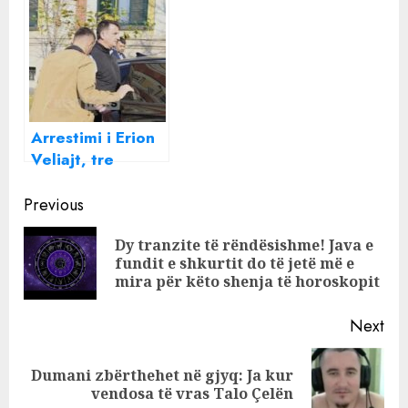
për kontroll
Arrestimi i Erion
Veliajt, tre
SKENARËT për
Continue
drejtimin e
Previous
Bashkisë së
Reading
Dy tranzite të rëndësishme! Java e
Tiranës
Pre
fundit e shkurtit do të jetë më e
pos
mira për këto shenja të horoskopit
Next
Dumani zbërthehet në gjyq: Ja kur
Next
vendosa të vras Talo Çelën
post: