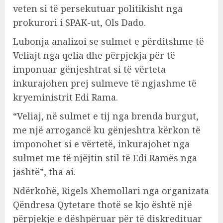
veten si të persekutuar politikisht nga
prokurori i SPAK-ut, Ols Dado.
Lubonja analizoi se sulmet e përditshme të
Veliajt nga qelia dhe përpjekja për të
imponuar gënjeshtrat si të vërteta
inkurajohen prej sulmeve të ngjashme të
kryeministrit Edi Rama.
“Veliaj, në sulmet e tij nga brenda burgut,
me një arrogancë ku gënjeshtra kërkon të
imponohet si e vërtetë, inkurajohet nga
sulmet me të njëjtin stil të Edi Ramës nga
jashtë”, tha ai.
Ndërkohë, Rigels Xhemollari nga organizata
Qëndresa Qytetare thotë se kjo është një
përpjekje e dëshpëruar për të diskredituar