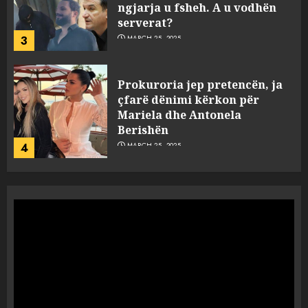
ngjarja u fsheh. A u vodhën
serverat?
3
MARCH 25, 2025
Prokuroria jep pretencën, ja
çfarë dënimi kërkon për
Mariela dhe Antonela
Berishën
4
MARCH 25, 2025
“Ai që drejtonte makinën më
ngjau me Talo Çelën”,
dëshmia e Nuredin Dumanit
flet për PERSONAT që e
plagosën!
5
MARCH 25, 2025
Punonjësja e UKT akuzon