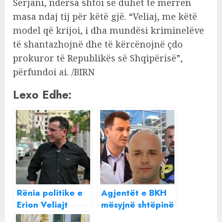
Serjani, ndërsa shtoi se duhet të merren
masa ndaj tij për këtë gjë. “Veliaj, me këtë
model që krijoi, i dha mundësi kriminelëve
të shantazhojnë dhe të kërcënojnë çdo
prokuror të Republikës së Shqipërisë”,
përfundoi ai. /BIRN
Lexo Edhe:
Rënia politike e
Agjentët e BKH
Erion Veliajt
mësyjnë shtëpinë
e Erion Veliajt