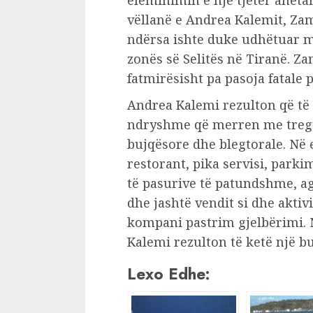
eleminimin e një tjetër anëtar
vëllanë e Andrea Kalemit, Zamir
ndërsa ishte duke udhëtuar me 
zonës së Selitës në Tiranë. Z
fatmirësisht pa pasoja fatale p
Andrea Kalemi rezulton që të 
ndryshme që merren me tregti
bujqësore dhe blegtorale. Në e
restorant, pika servisi, parki
të pasurive të patundshme, a
dhe jashtë vendit si dhe aktivi
kompani pastrim gjelbërimi. N
Kalemi rezulton të ketë një bu
Lexo Edhe: