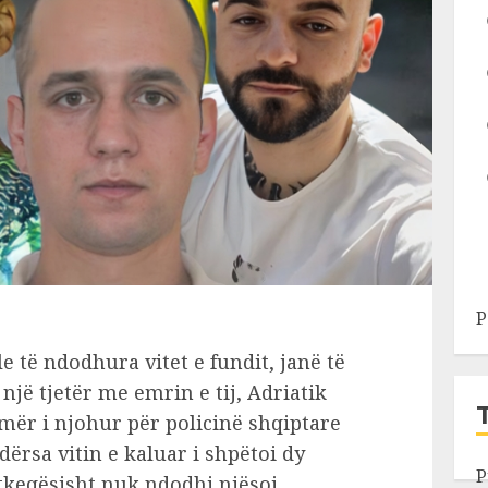
P
e të ndodhura vitet e fundit, janë të
jë tjetër me emrin e tij, Adriatik
emër i njohur për policinë shqiptare
ërsa vitin e kaluar i shpëtoi dy
P
atkeqësisht nuk ndodhi njësoj