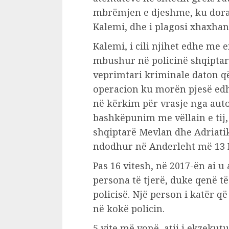
mbrëmjen e djeshme, ku dora e
Kalemi, dhe i plagosi xhaxhan
Kalemi, i cili njihet edhe me 
mbushur në policinë shqiptare
veprimtari kriminale daton që 
operacion ku morën pjesë edh
në kërkim për vrasje nga auto
bashkëpunim me vëllain e tij, 
shqiptarë Mevlan dhe Adriatik
ndodhur në Anderleht më 13 P
Pas 16 vitesh, në 2017-ën ai u
persona të tjerë, duke qenë 
policisë. Një person i katër q
në kokë policin.
5 vite më vonë, atij i ekzekut