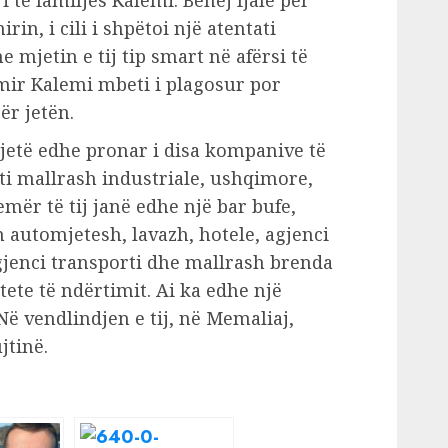
i të familjes Kalemi. Bëhej fjalë për
in, i cili i shpëtoi një atentati
mjetin e tij tip smart në afërsi të
amir Kalemi mbeti i plagosur por
ër jetën.
jetë edhe pronar i disa kompanive të
 mallrash industriale, ushqimore,
mër të tij janë edhe një bar bufe,
m automjetesh, lavazh, hotele, agjenci
gjenci transporti dhe mallrash brenda
tete të ndërtimit. Ai ka edhe një
ë vendlindjen e tij, në Memaliaj,
jtinë.