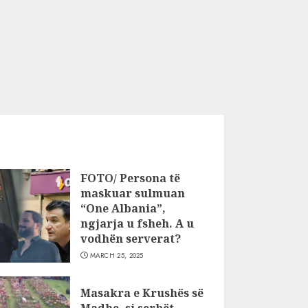
FOTO/ Persona të
maskuar sulmuan
“One Albania”,
ngjarja u fsheh. A u
vodhën serverat?
MARCH 25, 2025
Masakra e Krushës së