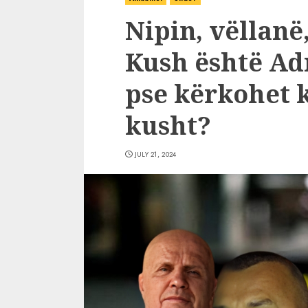
Nipin, vëllanë
Kush është Ad
pse kërkohet k
kusht?
JULY 21, 2024