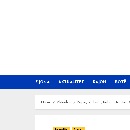
Skip
to
content
E JONA
AKTUALITET
RAJON
BOTË
Home
Aktualitet
Nipin, vëllanë, tashmë të atin!
Aktualitet
Slider