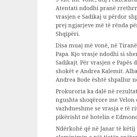
Atentati ndodhi pranë rrethrr
vrasjen e Sadikaj u përdor sh
prej ngjarjeve më të rënda p
Shqipëri.
Disa muaj më vonë, në Tiran
Papa. Kjo vrasje ndodhi si sh
Sadikajt. Për vrasjen e Papës
shokët e Andrea Kalemit. Alban
Andrea Bode është shpallur n
Prokuroria ka dalë në rezulta
ngushta shoqërore me Velon 
vazhdueshme se vrasja e të ri
pikërisht në hotelin e Edmond
Ndërkohë që në Janar të këtij 