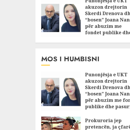
Punonjësja e UKT
akuzon drejtorin
Skerdi Drenova d
“bosen” Joana Nan
për abuzim me
fondet publike dh
pasuri të
pajustifikuar
JULY 24, 2025
MOS I HUMBISNI
Punonjësja e UKT
akuzon drejtorin
Skerdi Drenova d
“bosen” Joana Nan
për abuzim me fo
publike dhe pasuri
pajustifikuar
Prokuroria jep
JULY 24, 2025
pretencën, ja çfar