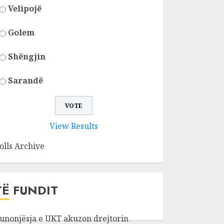
Velipojë
Golem
Shëngjin
Sarandë
View Results
olls Archive
TË FUNDIT
unonjësja e UKT akuzon drejtorin