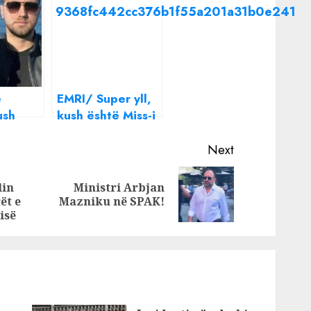
ë
EMRI/ Super yll,
ush
kush është Miss-i
a”
që u filmua me
ci
Ervis Martinajn në
Next
dhomën e Hotel
Adriatik
lin
Ministri Arbjan
Previous
Next
ët e
Mazniku në SPAK!
post:
post:
isë