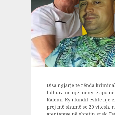
Disa ngjarje të rënda kriminal
lidhura në një mënyrë apo në n
Kalemi. Ky i fundit është një 
prej më shumë se 20 vitesh, nd
atentateve në shtetin grek. F