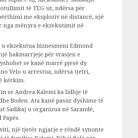
otullimit të TEG-ut, ndërsa për
përthimi me eksploziv në distancë, një
ër nga mënyra e ekzekutimit në
ë u ekzekutua biznesmeni Edmond
enjë hakmarrjeje për vrasjen e
 dyshohet se kanë marrë pjesë dy
o Velo u arrestua, ndërsa tjetri,
ë kërkim.
tin se Andrea Kalemi ka lidhje të
dhe Boden. Ata kanë pasur dyshime të
ut Sadikaj u organizua në Sarandë,
 Papës.
viti, një tjetër ngjarje e rëndë synonte