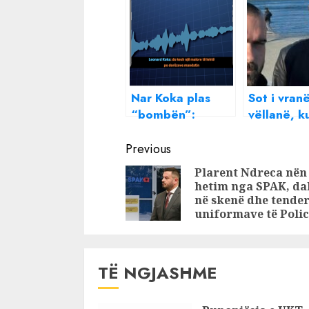
Nar Koka plas
Sot i vran
“bombën”:
vëllanë, k
Vëllanë e
është “hij
Continue
mashtruan, kush
Ibrahim Li
Previous
është koka e
Reading
Plarent Ndreca nën
inceneratorëve.
hetim nga SPAK, da
Tha që ka folur
në skenë dhe tender
me amerikanët
uniformave të Polic
TË NGJASHME