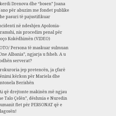
kerdi Drenova dhe “bosen” Joana
ano për abuzim me fondet publike
he pasuri të pajustifikuar
ncidenti në ndeshjen Apolonia-
ramshi, nis procedim penal për
oço Kokëdhimën (VIDEO)
OTO/ Persona të maskuar sulmuan
One Albania”, ngjarja u fsheh. A u
odhën serverat?
rokuroria jep pretencën, ja çfarë
ënimi kërkon për Mariela dhe
ntonela Berishën
Ai që drejtonte makinën më ngjau
e Talo Çelën”, dëshmia e Nuredin
umanit flet për PERSONAT që e
lagosën!