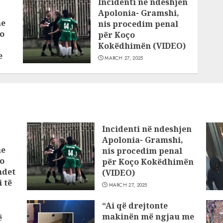
Incidenti në ndeshjen
Apolonia- Gramshi,
he
nis procedim penal
o
për Koço
Kokëdhimën (VIDEO)
e
MARCH 27, 2025
Incidenti në ndeshjen
Apolonia- Gramshi,
he
nis procedim penal
o
për Koço Kokëdhimën
ndet
(VIDEO)
 të
MARCH 27, 2025
“Ai që drejtonte
makinën më ngjau me
ë