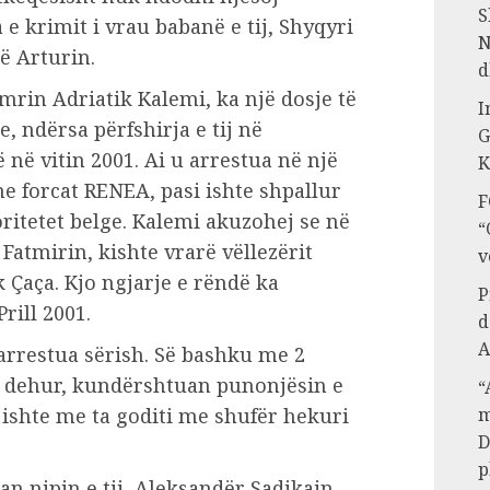
S
 krimit i vrau babanë e tij, Shyqyri
N
ë Arturin.
d
emrin Adriatik Kalemi, ka një dosje të
I
, ndërsa përfshirja e tij në
G
në vitin 2001. Ai u arrestua në një
K
e forcat RENEA, pasi ishte shpallur
F
ritetet belge. Kalemi akuzohej se në
“
Fatmirin, kishte vrarë vëllezërit
v
 Çaça. Kjo ngjarje e rëndë ka
P
rill 2001.
d
A
 arrestua sërish. Së bashku me 2
të dehur, kundërshtuan punonjësin e
“
m
ë ishte me ta goditi me shufër hekuri
D
p
uan nipin e tij, Aleksandër Sadikajn.