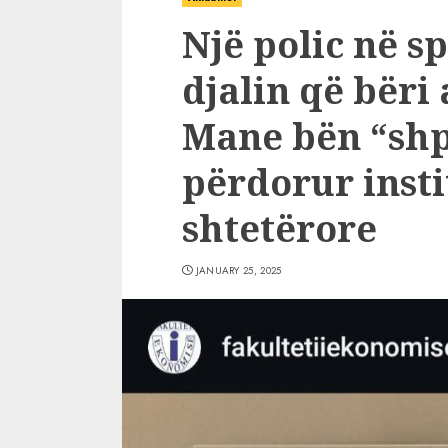
Një polic në sp
djalin që bëri
Mane bën “shp
përdorur insti
shtetërore
JANUARY 25, 2025