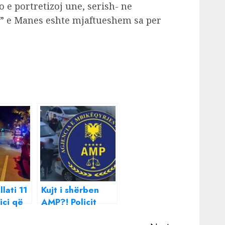
o e portretizoj une, serish- ne
i” e Manes eshte mjaftueshem sa per
lati 11
Kujt i shërben
ici që
AMP?! Policit
8-
Azbi Spahiu që