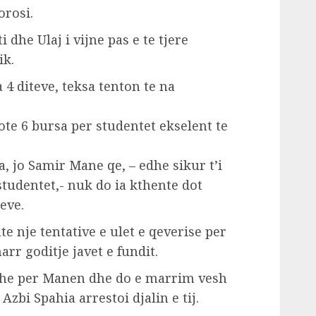
orosi.
 dhe Ulaj i vijne pas e te tjere
ik.
 4 diteve, teksa tenton te na
ote 6 bursa per studentet ekselent te
a, jo Samir Mane qe, – edhe sikur t’i
tudentet,- nuk do ia kthente dot
eve.
e nje tentative e ulet e qeverise per
arr goditje javet e fundit.
 edhe per Manen dhe do e marrim vesh
Azbi Spahia arrestoi djalin e tij.