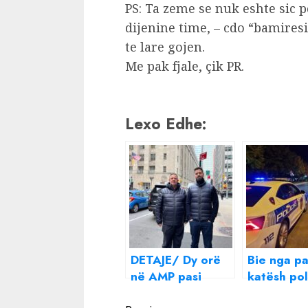
PS: Ta zeme se nuk eshte sic p
dijenine time, – cdo “bamires
te lare gojen.
Me pak fjale, çik PR.
Lexo Edhe:
DETAJE/ Dy orë
Bie nga pal
në AMP pasi
katësh pol
arrestoi Martin
arrestoi 2