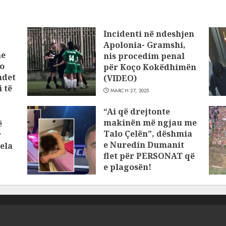
Incidenti në ndeshjen
Apolonia- Gramshi,
he
nis procedim penal
o
për Koço Kokëdhimën
ndet
(VIDEO)
 të
MARCH 27, 2025
“Ai që drejtonte
makinën më ngjau me
ë
Talo Çelën”, dëshmia
r
e Nuredin Dumanit
ela
flet për PERSONAT që
e plagosën!
MARCH 25, 2025