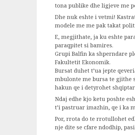
tona publike dhe ligjeve me p
Dhe nuk eshte i vetmi! Kastrati
modele me me pak takat polit
E, megjithate, ja ku eshte para
paraqpitet si bamires.
Grupi Balfin ka shperndare pl
Fakultetit Ekonomik.
Bursat duhet t’ua jepte qeveri
mbulonte me bursa te gjithe s
hakun qe i detyrohet shqiptar
Ndaj edhe kjo ketu poshte esht
t’i pastruar imazhin, qe i ka m
Por, rrota do te rrotullohet
nje dite se cfare ndodhip, pasi 