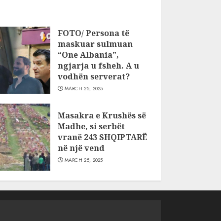
FOTO/ Persona të
maskuar sulmuan
“One Albania”,
ngjarja u fsheh. A u
vodhën serverat?
MARCH 25, 2025
Masakra e Krushës së
Madhe, si serbët
vranë 243 SHQIPTARË
në një vend
MARCH 25, 2025