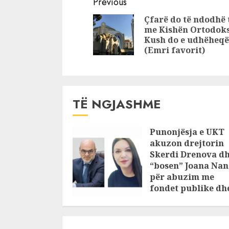
Continue
Manen, djalin e
vjeçarin M
Previous
biznesmenit
Mane , dja
Reading
Çfarë do të ndodhë 
Samir Mane ,
biznesmen
me Kishën Ortodoks
polici Azbi
Samir Ma
Kush do e udhëheqë
Spahiu telefonoi
(Emri favorit)
familjarët i
frikësuar…
TË NGJASHME
Punonjësja e UKT
akuzon drejtorin
Skerdi Drenova d
“bosen” Joana Nan
për abuzim me
fondet publike dh
pasuri të
pajustifikuar
JULY 24, 2025