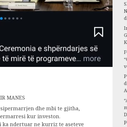
S
N
d
I
G
K
F
“
v
P
d
A
MIR MANES
“
m
sipermarrjen dhe mbi te gjitha,
D
permarresi kur investon.
p
 ka ndertuar ne kurriz te aseteve