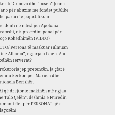
kerdi Drenova dhe “bosen” Joana
ano për abuzim me fondet publike
he pasuri të pajustifikuar
ncidenti në ndeshjen Apolonia-
ramshi, nis procedim penal për
oço Kokëdhimën (VIDEO)
OTO/ Persona të maskuar sulmuan
One Albania”, ngjarja u fsheh. A u
odhën serverat?
rokuroria jep pretencën, ja çfarë
ënimi kërkon për Mariela dhe
ntonela Berishën
Ai që drejtonte makinën më ngjau
e Talo Çelën”, dëshmia e Nuredin
umanit flet për PERSONAT që e
lagosën!