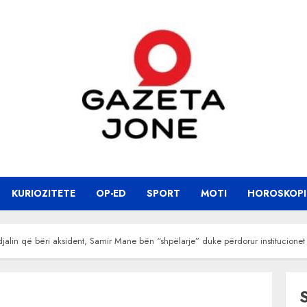
KURIOZITETE
OP-ED
SPORT
MOTI
HOROSKOPI
i djalin që bëri aksident, Samir Mane bën “shpëlarje” duke përdorur institucionet