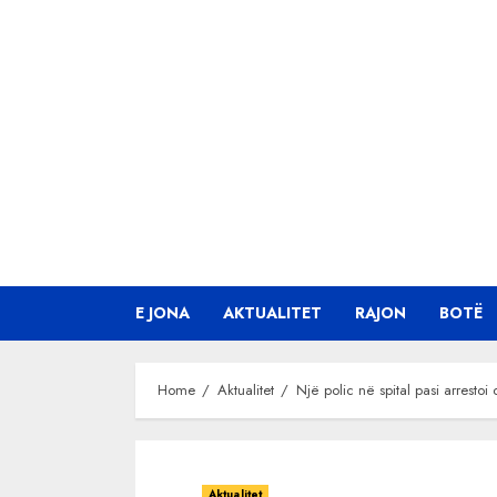
Skip
to
content
E JONA
AKTUALITET
RAJON
BOTË
Home
Aktualitet
Një polic në spital pasi arresto
Aktualitet