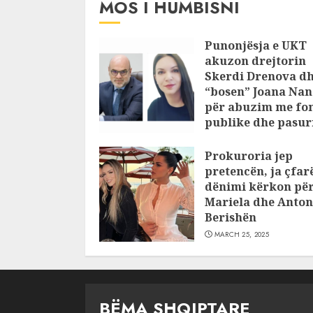
MOS I HUMBISNI
Punonjësja e UKT
akuzon drejtorin
Skerdi Drenova d
“bosen” Joana Nan
për abuzim me fo
publike dhe pasuri
pajustifikuar
Prokuroria jep
JULY 24, 2025
pretencën, ja çfar
dënimi kërkon pë
Mariela dhe Anton
Berishën
MARCH 25, 2025
BËMA SHQIPTARE