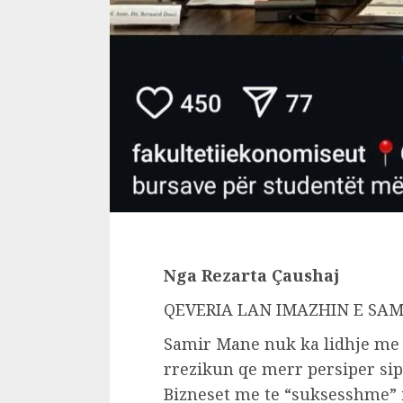
Nga Rezarta Çaushaj
QEVERIA LAN IMAZHIN E SA
Samir Mane nuk ka lidhje me 
rrezikun qe merr persiper si
Bizneset me te “suksesshme” i