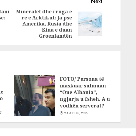
artin
tentoi sot
Next
lin e
vetëvrasjen iu
tani
Mineralet dhe rruga e
it
kërkua llogari
e:
re e Arktikut: Ja pse
Previous
Next
ne
pse arrestoi 28-
Amerika, Rusia dhe
post:
vjeçarin Martin
post:
Kina e duan
Groenlandën
Mane, djalin e
biznesmenit
Samir Mane
FOTO/ Persona të
maskuar sulmuan
he
“One Albania”,
o
ngjarja u fsheh. A u
vodhën serverat?
e
MARCH 25, 2025