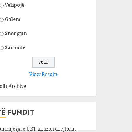
Velipojë
Golem
Shëngjin
Sarandë
View Results
olls Archive
TË FUNDIT
unonjësja e UKT akuzon drejtorin