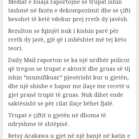
Mediat e huaja raportojnë se trupat ishin
tashmë në fazën e dekompozimit dhe se çifti
besohet të ketë vdekur prej rreth dy javësh.
Rezulton se fqinjët nuk i kishin parë për
rreth dy javë, gjë që i mbështet më tej këto
teori.
Daily Mail raporton se ka një urdhër policor
që tregon se trupat e aktorit dhe gruas së tij
ishin “mumifikuar” pjesërisht kur u gjetën,
dhe një shishe e hapur me ilaçe me recetë u
gjet pranë trupit të gruas. Nuk dihet ende
saktësisht se për cilat ilaçe bëhet fjalë.
Trupat e çiftit u gjetën në dhoma të
ndryshme të shtëpisë.
Betsy Arakawa u gjet në një banjë në katin e