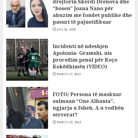
drejtorin Skerdi Drenova dhe
“bosen” Joana Nano për
abuzim me fondet publike dhe
pasuri të pajustifikuar
JULY 24, 2025
Incidenti në ndeshjen
Apolonia- Gramshi, nis
procedim penal për Koço
Kokëdhimën (VIDEO)
MARCH 27, 2025
FOTO/ Persona të maskuar
sulmuan “One Albania”,
ngjarja u fsheh. A u vodhën
serverat?
MARCH 25, 2025