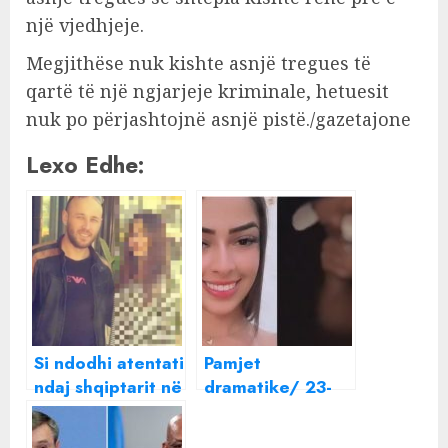
një vjedhjeje.
Megjithëse nuk kishte asnjë tregues të
qartë të një ngjarjeje kriminale, hetuesit
nuk po përjashtojnë asnjë pistë./gazetajone
Lexo Edhe:
Si ndodhi atentati
Pamjet
ndaj shqiptarit në
dramatike/ 23-
Itali, trupi u gjet
vjeçarja
nga
braziliane filmon