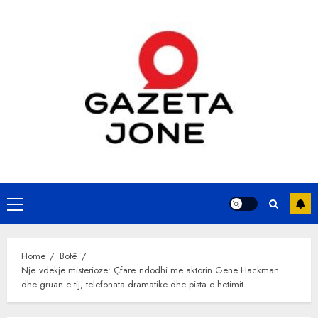
Skip
to
content
Primary
Menu
Home
Botë
Një vdekje misterioze: Çfarë ndodhi me aktorin Gene Hackman
dhe gruan e tij, telefonata dramatike dhe pista e hetimit