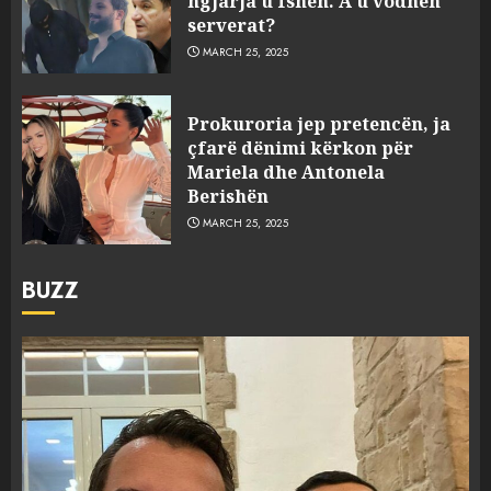
ngjarja u fsheh. A u vodhën
serverat?
MARCH 25, 2025
Prokuroria jep pretencën, ja
çfarë dënimi kërkon për
Mariela dhe Antonela
Berishën
MARCH 25, 2025
BUZZ