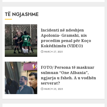
TË NGJASHME
Incidenti në ndeshjen
Apolonia- Gramshi, nis
procedim penal për Koço
Kokëdhimën (VIDEO)
MARCH 27, 2025
FOTO/ Persona të maskuar
sulmuan “One Albania”,
ngjarja u fsheh. A u vodhën
serverat?
MARCH 25, 2025