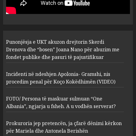
“bosen” Joana Nano për
abuzim me fondet publike dhe
pasuri të pajustifikuar
1
JULY 24, 2025
Incidenti në ndeshjen
Punonjësja e UKT akuzon drejtorin Skerdi
Apolonia- Gramshi, nis
procedim penal për Koço
Drenova dhe “bosen” Joana Nano për abuzim me
Kokëdhimën (VIDEO)
fondet publike dhe pasuri të pajustifikuar
2
MARCH 27, 2025
Incidenti në ndeshjen Apolonia- Gramshi, nis
procedim penal për Koço Kokëdhimën (VIDEO)
FOTO/ Persona të maskuar
sulmuan “One Albania”,
ngjarja u fsheh. A u vodhën
FOTO/ Persona të maskuar sulmuan “One
serverat?
Albania”, ngjarja u fsheh. A u vodhën serverat?
3
MARCH 25, 2025
Prokuroria jep pretencën, ja çfarë dënimi kërkon
Prokuroria jep pretencën, ja
për Mariela dhe Antonela Berishën