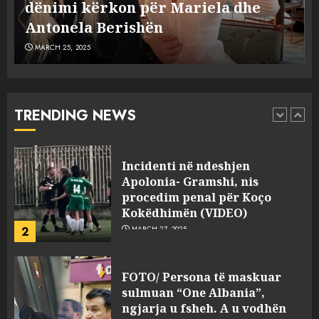
Dumanit flet për PERSONAT që e
plagosën!
5
MARCH 25, 2025
plagosën!
MARCH 25, 2025
Punonjësja e UKT akuzon
drejtorin Skerdi Drenova dhe
“bosen” Joana Nano për
abuzim me fondet publike dhe
TRENDING NEWS
pasuri të pajustifikuar
1
JULY 24, 2025
Incidenti në ndeshjen
Apolonia- Gramshi, nis
procedim penal për Koço
Kokëdhimën (VIDEO)
2
MARCH 27, 2025
FOTO/ Persona të maskuar
sulmuan “One Albania”,
ngjarja u fsheh. A u vodhën