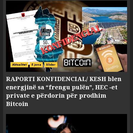
Aktualitet
E jona
Slider
RAPORTI KONFIDENCIAL/ KESH blen
energjinë sa “frengu pulën”, HEC -et
private e përdorin për prodhim
Bitcoin