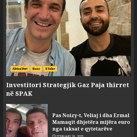
Aktualitet
Buzz
Slider
Investitori Strategjik Gaz Paja thirret
në SPAK
Pas Noizy-t, Veliaj i dha Ermal
Mamaqit dhjetëra mijëra euro
nga taksat e qytetarëve
FEBRUARY 18, 2025