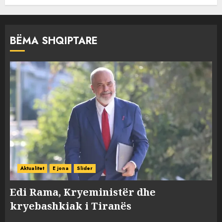
BËMA SHQIPTARE
Aktualitet
E jona
Slider
Edi Rama, Kryeministër dhe
kryebashkiak i Tiranës