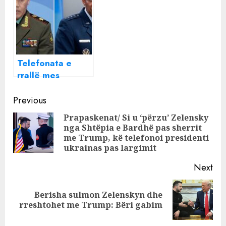
bashkëshortja
të dashurin kur e
dhe djali, pistat e
qëllon për vdekje
hetimit
(VIDEO)
Telefonata e
rrallë mes
gjeneralit rus dhe
Continue
shefit të ushtrisë
Previous
amerikane: Çfarë
Reading
Prapaskenat/ Si u ‘përzu’ Zelensky
u diskutua
nga Shtëpia e Bardhë pas sherrit
Pre
me Trump, kë telefonoi presidenti
pos
ukrainas pas largimit
Next
Berisha sulmon Zelenskyn dhe
Next
rreshtohet me Trump: Bëri gabim
post: