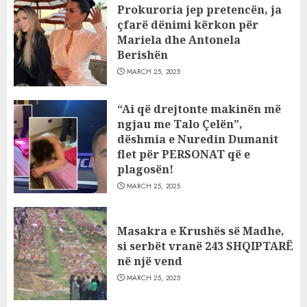
Prokuroria jep pretencën, ja
çfarë dënimi kërkon për
Mariela dhe Antonela
Berishën
MARCH 25, 2025
“Ai që drejtonte makinën më
ngjau me Talo Çelën”,
dëshmia e Nuredin Dumanit
flet për PERSONAT që e
plagosën!
MARCH 25, 2025
Masakra e Krushës së Madhe,
si serbët vranë 243 SHQIPTARË
në një vend
MARCH 25, 2025