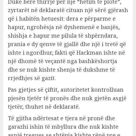
Duke bërë thirrje për një “hetim të plotë”,
zyrtarët në deklaratë cituan një sërë gjërash
që i habitën hetuesit: dera e përparme e
hapur, ngrohësja në dyshemenë e banjës,
shishja e hapur me pilula të shpërndara,
prania e dy qenve të gjallë dhe një i tretë që
ishte i ngordhur, fakti që Hackman ishte në
një dhomë të veçantë nga bashkëshortja
dhe se nuk kishte shenja të dukshme të
rrjedhjes së gazit.
Pas gjetjes së çiftit, autoritetet kontrolluan
pjesën tjetër të pronës dhe nuk gjetën asgjë
tjetër, thuhet në deklaratë.
Të gjitha ndërtesat e tjera në pronë dhe
garazhi ishin të mbyllura dhe nuk kishte
asnjë tregues se shtëpia kishte rënë pre e