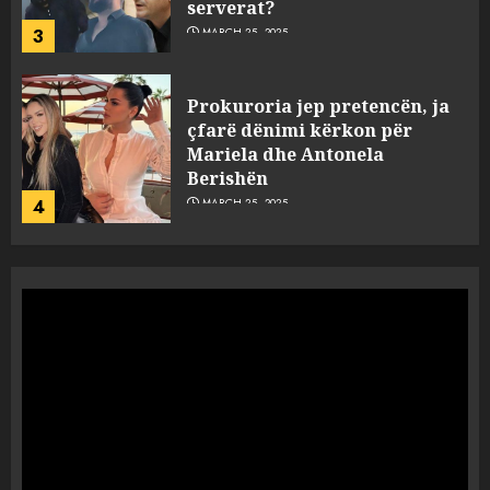
serverat?
3
MARCH 25, 2025
Prokuroria jep pretencën, ja
çfarë dënimi kërkon për
Mariela dhe Antonela
Berishën
4
MARCH 25, 2025
“Ai që drejtonte makinën më
ngjau me Talo Çelën”,
dëshmia e Nuredin Dumanit
flet për PERSONAT që e
plagosën!
5
MARCH 25, 2025
Punonjësja e UKT akuzon
drejtorin Skerdi Drenova dhe