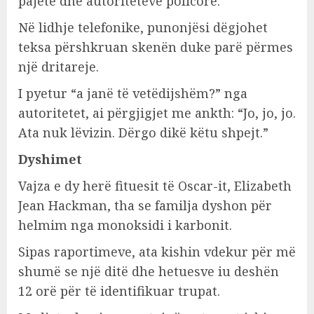
pajetë dhe autoriteteve policore.
Në lidhje telefonike, punonjësi dëgjohet
teksa përshkruan skenën duke parë përmes
një dritareje.
I pyetur “a janë të vetëdijshëm?” nga
autoritetet, ai përgjigjet me ankth: “Jo, jo, jo.
Ata nuk lëvizin. Dërgo dikë këtu shpejt.”
Dyshimet
Vajza e dy herë fituesit të Oscar-it, Elizabeth
Jean Hackman, tha se familja dyshon për
helmim nga monoksidi i karbonit.
Sipas raportimeve, ata kishin vdekur për më
shumë se një ditë dhe hetuesve iu deshën
12 orë për të identifikuar trupat.