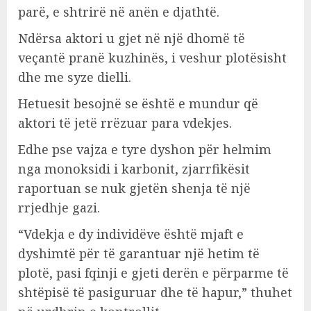
parë, e shtrirë në anën e djathtë.
Ndërsa aktori u gjet në një dhomë të
veçantë pranë kuzhinës, i veshur plotësisht
dhe me syze dielli.
Hetuesit besojnë se është e mundur që
aktori të jetë rrëzuar para vdekjes.
Edhe pse vajza e tyre dyshon për helmim
nga monoksidi i karbonit, zjarrfikësit
raportuan se nuk gjetën shenja të një
rrjedhje gazi.
“Vdekja e dy individëve është mjaft e
dyshimtë për të garantuar një hetim të
plotë, pasi fqinji e gjeti derën e përparme të
shtëpisë të pasiguruar dhe të hapur,” thuhet