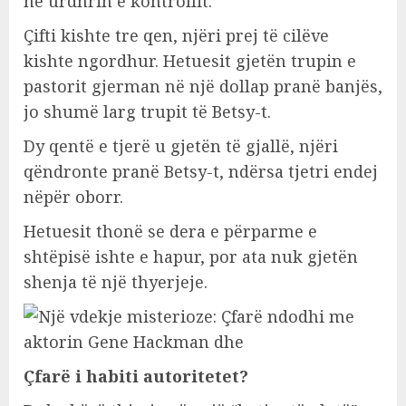
në urdhrin e kontrollit.
Çifti kishte tre qen, njëri prej të cilëve
kishte ngordhur. Hetuesit gjetën trupin e
pastorit gjerman në një dollap pranë banjës,
jo shumë larg trupit të Betsy-t.
Dy qentë e tjerë u gjetën të gjallë, njëri
qëndronte pranë Betsy-t, ndërsa tjetri endej
nëpër oborr.
Hetuesit thonë se dera e përparme e
shtëpisë ishte e hapur, por ata nuk gjetën
shenja të një thyerjeje.
Çfarë i habiti autoritetet?