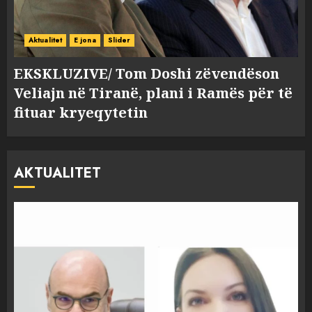
Aktualitet
E jona
Slider
EKSKLUZIVE/ Tom Doshi zëvendëson
Veliajn në Tiranë, plani i Ramës për të
fituar kryeqytetin
AKTUALITET