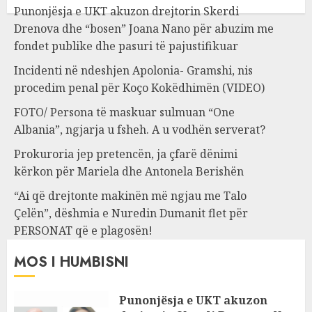
Punonjësja e UKT akuzon drejtorin Skerdi
Drenova dhe “bosen” Joana Nano për abuzim me
fondet publike dhe pasuri të pajustifikuar
Incidenti në ndeshjen Apolonia- Gramshi, nis
procedim penal për Koço Kokëdhimën (VIDEO)
FOTO/ Persona të maskuar sulmuan “One
Albania”, ngjarja u fsheh. A u vodhën serverat?
Prokuroria jep pretencën, ja çfarë dënimi
kërkon për Mariela dhe Antonela Berishën
“Ai që drejtonte makinën më ngjau me Talo
Çelën”, dëshmia e Nuredin Dumanit flet për
PERSONAT që e plagosën!
MOS I HUMBISNI
Punonjësja e UKT akuzon