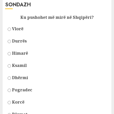
SONDAZH
Ku pushohet më mirë në Shqipëri?
Vlorë
Durrës
Himarë
Ksamil
Dhërmi
Pogradec
Korcë