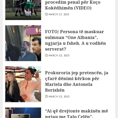
procedim penal për Koço
Kokëdhimën (VIDEO)
MARCH 27, 2025
FOTO/ Persona të maskuar
sulmuan “One Albania”,
ngjarja u fsheh. A u vodhën
serverat?
MARCH 25, 2025
Prokuroria jep pretencën, ja
çfarë dënimi kërkon për
Mariela dhe Antonela
Berishën
MARCH 25, 2025
“Ai që drejtonte makinën më
ngjau me Talo Çelën”,