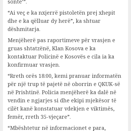
sonte’”.
“Ai veç e ka nxjerrë pistoletën prej xhepit
dhe e ka qëlluar dy herë”, ka shtuar
dëshmitarja.
Menjëherë pas raportimeve për vrasjen e
gruas shtatzënë, Klan Kosova e ka
kontaktuar Policinë e Kosovës e cila ia ka
konfirmuar vrasjen.
“Rreth orës 18:00, kemi pranuar informatën
për një trup të pajetë në oborrin e QKUK-së
në Prishtinë. Policia menjëherë ka dalë në
vendin e ngjarjes si dhe ekipi mjekësor të
cilët kanë konstatuar vdekjen e viktimës,
femër, rreth 35-vjeçare”.
“Mbështetur në informacionet e para,