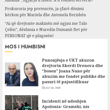
Albania”, ngjarja u fsheh. A u vodhën serverat?
Prokuroria jep pretencën, ja çfarë dënimi
kërkon për Mariela dhe Antonela Berishën
“Ai që drejtonte makinën më ngjau me Talo
Çelën”, dëshmia e Nuredin Dumanit flet për
PERSONAT që e plagosën!
MOS I HUMBISNI
Punonjësja e UKT akuzon
drejtorin Skerdi Drenova dhe
“bosen” Joana Nano për
abuzim me fondet publike dhe
pasuri të pajustifikuar
JULY 24, 2025
Incidenti në ndeshjen
Apolonia- Gramshi, nis