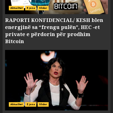
Aktualitet
E jona
Slider
RAPORTI KONFIDENCIAL/ KESH blen
energjinë sa “frengu pulën”, HEC -et
private e përdorin për prodhim
Bitcoin
Aktualitet
E jona
Slider