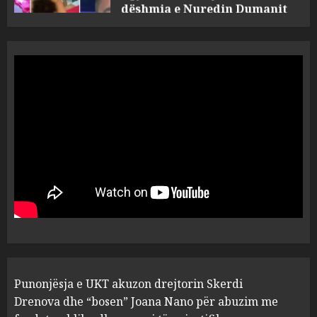
5
MARCH 25, 2025
Punonjësja e UKT akuzon
drejtorin Skerdi Drenova dhe
“bosen” Joana Nano për
abuzim me fondet publike dhe
pasuri të pajustifikuar
1
JULY 24, 2025
Incidenti në ndeshjen
Apolonia- Gramshi, nis
procedim penal për Koço
Kokëdhimën (VIDEO)
2
MARCH 27, 2025
FOTO/ Persona të maskuar
Punonjësja e UKT akuzon drejtorin Skerdi
sulmuan “One Albania”,
ngjarja u fsheh. A u vodhën
Drenova dhe “bosen” Joana Nano për abuzim me
serverat?