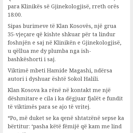
para Klinikës së Gjinekologjisë, rreth orës
18:00.
Sipas burimeve të Klan Kosovës, një grua
35-vjeçare që kishte shkuar për ta lindur
foshnjën e saj në Klinikën e Gjinekologjisë,
u qëllua me dy plumba nga ish-
bashkëshorti i saj.
Viktimë mbeti Hamide Magashi, ndërsa
autori i dyshuar është Sokol Halili.
Klan Kosova ka rënë në kontakt me një
dëshmitare e cila i ka dëgjuar fjalët e fundit
të viktimës para se ajo të vritej.
“Po, më duket se ka qenë shtatzënë sepse ka
bërtitur: ‘pasha këtë fëmijë që kam me lind