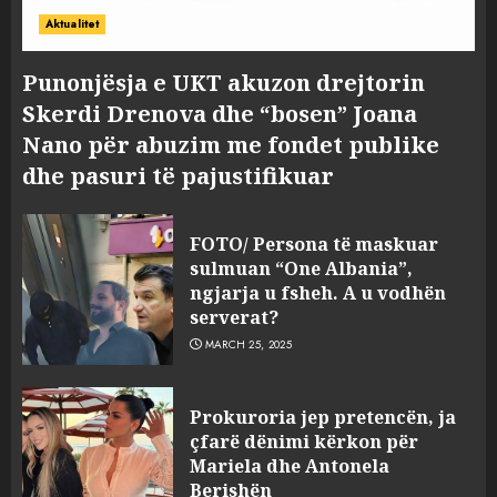
Aktualitet
Punonjësja e UKT akuzon drejtorin
Skerdi Drenova dhe “bosen” Joana
Nano për abuzim me fondet publike
dhe pasuri të pajustifikuar
FOTO/ Persona të maskuar
sulmuan “One Albania”,
ngjarja u fsheh. A u vodhën
serverat?
MARCH 25, 2025
Prokuroria jep pretencën, ja
çfarë dënimi kërkon për
Mariela dhe Antonela
Berishën