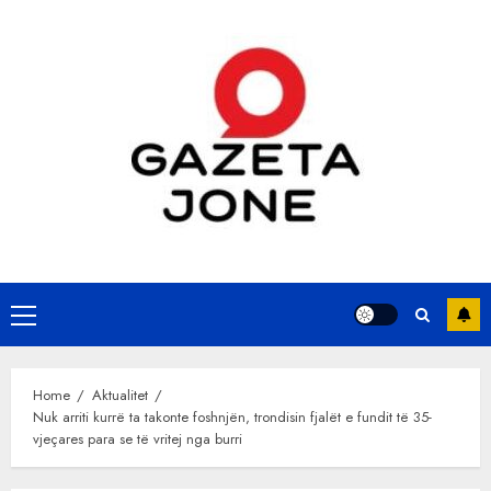
Skip
to
content
Primary
Menu
Home
Aktualitet
Nuk arriti kurrë ta takonte foshnjën, trondisin fjalët e fundit të 35-
vjeçares para se të vritej nga burri