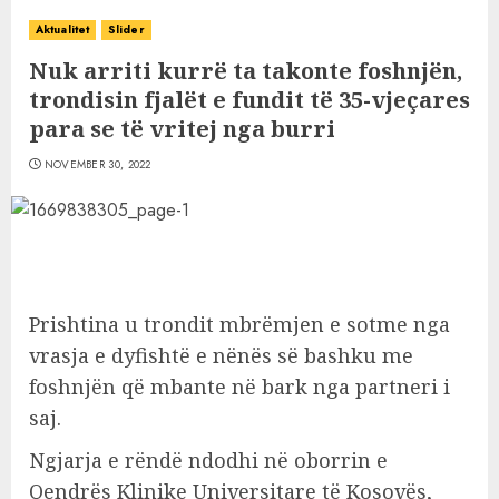
Aktualitet
Slider
Nuk arriti kurrë ta takonte foshnjën,
trondisin fjalët e fundit të 35-vjeçares
para se të vritej nga burri
NOVEMBER 30, 2022
Prishtina u trondit mbrëmjen e sotme nga
vrasja e dyfishtë e nënës së bashku me
foshnjën që mbante në bark nga partneri i
saj.
Ngjarja e rëndë ndodhi në oborrin e
Qendrës Klinike Universitare të Kosovës,