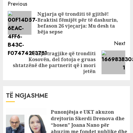
Continue
Ademajt disa orë
Previous
para se të vritej
Reading
Ngjarja që tronditi të gjithë!
Braktisi fëmijët për të dashurin,
Pre
befason 26 vjeçarja: Mu desh ta
pos
bëja sepse
Next
Vrasja tragjike që tronditi
Kosovën, del fotoja e gruas
Next
shtatzënë dhe partnerit që i mori
post:
jetën
TË NGJASHME
Punonjësja e UKT akuzon
drejtorin Skerdi Drenova dhe
“bosen” Joana Nano për
abuzim me fondet publike dhe