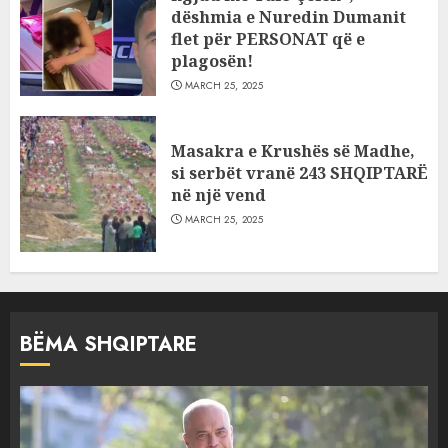
dëshmia e Nuredin Dumanit
flet për PERSONAT që e
plagosën!
MARCH 25, 2025
Masakra e Krushës së Madhe,
si serbët vranë 243 SHQIPTARË
në një vend
MARCH 25, 2025
BËMA SHQIPTARE