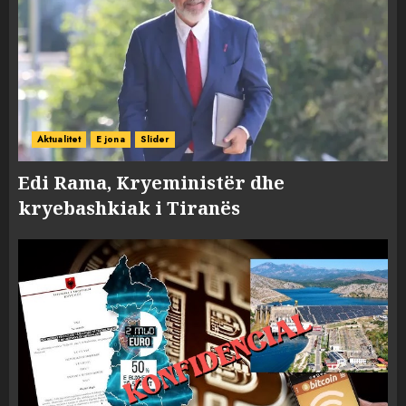
Aktualitet
E jona
Slider
Edi Rama, Kryeministër dhe
kryebashkiak i Tiranës