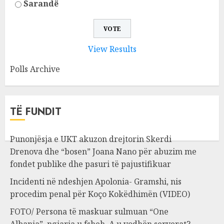
Sarandë
View Results
Polls Archive
TË FUNDIT
Punonjësja e UKT akuzon drejtorin Skerdi
Drenova dhe “bosen” Joana Nano për abuzim me
fondet publike dhe pasuri të pajustifikuar
Incidenti në ndeshjen Apolonia- Gramshi, nis
procedim penal për Koço Kokëdhimën (VIDEO)
FOTO/ Persona të maskuar sulmuan “One