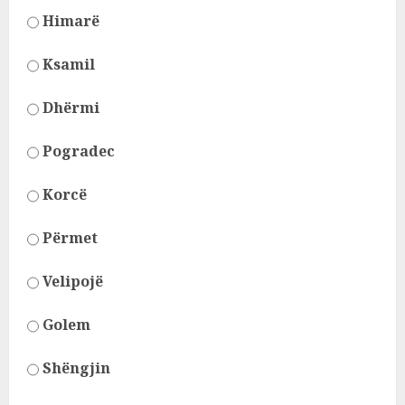
Himarë
Ksamil
Dhërmi
Pogradec
Korcë
Përmet
Velipojë
Golem
Shëngjin