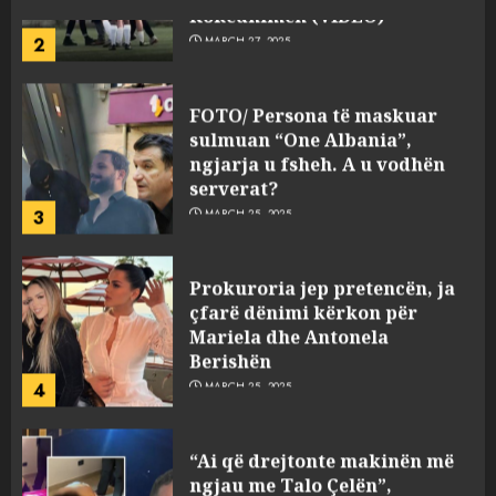
FOTO/ Persona të maskuar
sulmuan “One Albania”,
ngjarja u fsheh. A u vodhën
serverat?
3
MARCH 25, 2025
Prokuroria jep pretencën, ja
çfarë dënimi kërkon për
Mariela dhe Antonela
Berishën
4
MARCH 25, 2025
“Ai që drejtonte makinën më
ngjau me Talo Çelën”,
dëshmia e Nuredin Dumanit
flet për PERSONAT që e
plagosën!