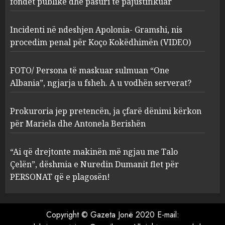
fondet publike dhe pasuri të pajustifikuar
3
MARCH 25, 2025
Incidenti në ndeshjen Apolonia- Gramshi, nis
procedim penal për Koço Kokëdhimën (VIDEO)
Prokuroria jep pretencën, ja
çfarë dënimi kërkon për
Mariela dhe Antonela
FOTO/ Persona të maskuar sulmuan “One
Berishën
Albania”, ngjarja u fsheh. A u vodhën serverat?
4
MARCH 25, 2025
Prokuroria jep pretencën, ja çfarë dënimi kërkon
“Ai që drejtonte makinën më
për Mariela dhe Antonela Berishën
ngjau me Talo Çelën”,
dëshmia e Nuredin Dumanit
“Ai që drejtonte makinën më ngjau me Talo
flet për PERSONAT që e
Çelën”, dëshmia e Nuredin Dumanit flet për
plagosën!
5
PERSONAT që e plagosën!
MARCH 25, 2025
Copyright © Gazeta Jonë 2020 E-mail: