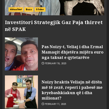
Aktualitet
Buzz
Slider
Investitori Strategjik Gaz Paja thirret
në SPAK
FOTO/ Persona të maskuar
sulmuan “One Albania”,
Pas Noizy-t, Veliaj i dha Ermal
ngjarja u fsheh. A u vodhën
Mamaqit dhjetëra mijëra euro
serverat?
nga taksat e qytetarëve
3
MARCH 25, 2025
FEBRUARY 18, 2025
Prokuroria jep pretencën, ja
Noizy braktis Veliajn në ditën
çfarë dënimi kërkon për
më të zezë, reperi i pabesë me
Mariela dhe Antonela
kryebashkiakun që i dha
Berishën
milionat?
4
MARCH 25, 2025
FEBRUARY 11, 2025