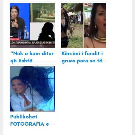
“Nuk e kam ditur
Kërcimi i fundit i
që është
gruas para se të
shtatzënë”/ Flet
vritej nga
ish i dashuri i 30-
“Hamasi”
vjeçares që
braktisi foshnjën:
Ishte motra e
shokut, s’do ia fal
kurrë!
Publikohet
FOTOGRAFIA e
fundit e Liridona