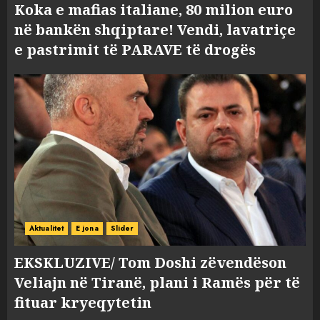
Koka e mafias italiane, 80 milion euro
në bankën shqiptare! Vendi, lavatriçe
e pastrimit të PARAVE të drogës
Aktualitet
E jona
Slider
EKSKLUZIVE/ Tom Doshi zëvendëson
Veliajn në Tiranë, plani i Ramës për të
fituar kryeqytetin