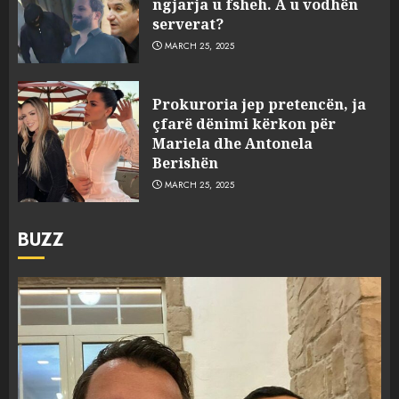
ngjarja u fsheh. A u vodhën
serverat?
MARCH 25, 2025
Prokuroria jep pretencën, ja
çfarë dënimi kërkon për
Mariela dhe Antonela
Berishën
MARCH 25, 2025
BUZZ