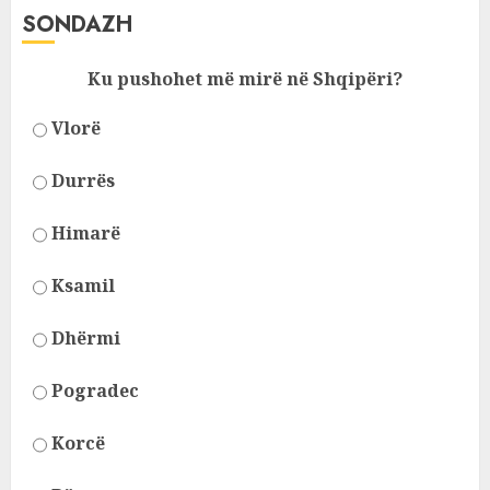
SONDAZH
Ku pushohet më mirë në Shqipëri?
Vlorë
Durrës
Himarë
Ksamil
Dhërmi
Pogradec
Korcë