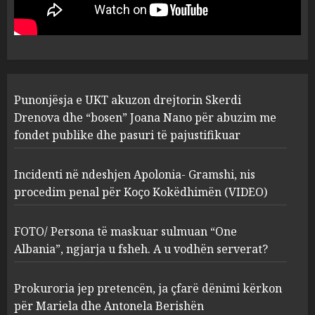
“bosen” Joana Nano për
abuzim me fondet publike dhe
pasuri të pajustifikuar
1
JULY 24, 2025
Incidenti në ndeshjen
Punonjësja e UKT akuzon drejtorin Skerdi
Apolonia- Gramshi, nis
procedim penal për Koço
Drenova dhe “bosen” Joana Nano për abuzim me
Kokëdhimën (VIDEO)
fondet publike dhe pasuri të pajustifikuar
2
MARCH 27, 2025
Incidenti në ndeshjen Apolonia- Gramshi, nis
procedim penal për Koço Kokëdhimën (VIDEO)
FOTO/ Persona të maskuar
sulmuan “One Albania”,
ngjarja u fsheh. A u vodhën
FOTO/ Persona të maskuar sulmuan “One
serverat?
Albania”, ngjarja u fsheh. A u vodhën serverat?
3
MARCH 25, 2025
Prokuroria jep pretencën, ja çfarë dënimi kërkon
Prokuroria jep pretencën, ja
për Mariela dhe Antonela Berishën