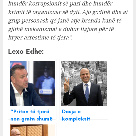
kundër korrupsionit së pari dhe kundër
krimit të organizuar së dyti. Ajo godinë dhe ai
grup personash që janë atje brenda kanë të
gjithë mekanizmat e duhur ligjore për të
kryer arrestime të tjera”.
Lexo Edhe:
“Priten të tjerë
Dosja e
non grata shumë
kompleksit
shpejt”/
Partizani,
Paralajmëron
paralajmëron