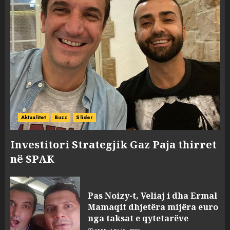
Aktualitet
Buzz
Slider
Investitori Strategjik Gaz Paja thirret
në SPAK
Pas Noizy-t, Veliaj i dha Ermal
Mamaqit dhjetëra mijëra euro
nga taksat e qytetarëve