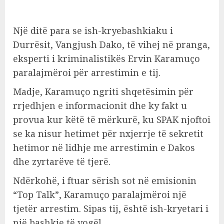
Një ditë para se ish-kryebashkiaku i
Durrësit, Vangjush Dako, të vihej në pranga,
eksperti i kriminalistikës Ervin Karamuço
paralajmëroi për arrestimin e tij.
Madje, Karamuço ngriti shqetësimin për
rrjedhjen e informacionit dhe ky fakt u
provua kur këtë të mërkurë, ku SPAK njoftoi
se ka nisur hetimet për nxjerrje të sekretit
hetimor në lidhje me arrestimin e Dakos
dhe zyrtarëve të tjerë.
Ndërkohë, i ftuar sërish sot në emisionin
“Top Talk”, Karamuço paralajmëroi një
tjetër arrestim. Sipas tij, është ish-kryetari i
një bashkie të vogël.