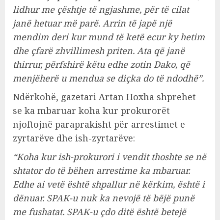
lidhur me çështje të ngjashme, për të cilat
janë hetuar më parë. Arrin të japë një
mendim deri kur mund të ketë ecur ky hetim
dhe çfarë zhvillimesh priten. Ata që janë
thirrur, përfshirë këtu edhe zotin Dako, që
menjëherë u mendua se diçka do të ndodhë”.
Ndërkohë, gazetari Artan Hoxha shprehet
se ka mbaruar koha kur prokurorët
njoftojnë paraprakisht për arrestimet e
zyrtarëve dhe ish-zyrtarëve:
“Koha kur ish-prokurori i vendit thoshte se në
shtator do të bëhen arrestime ka mbaruar.
Edhe ai vetë është shpallur në kërkim, është i
dënuar. SPAK-u nuk ka nevojë të bëjë punë
me fushatat. SPAK-u çdo ditë është betejë