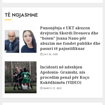
TË NGJASHME
Punonjësja e UKT akuzon
drejtorin Skerdi Drenova dhe
“bosen” Joana Nano për
abuzim me fondet publike dhe
pasuri të pajustifikuar
JULY 24, 2025
Incidenti në ndeshjen
Apolonia- Gramshi, nis
procedim penal për Koço
Kokëdhimën (VIDEO)
MARCH 27, 2025