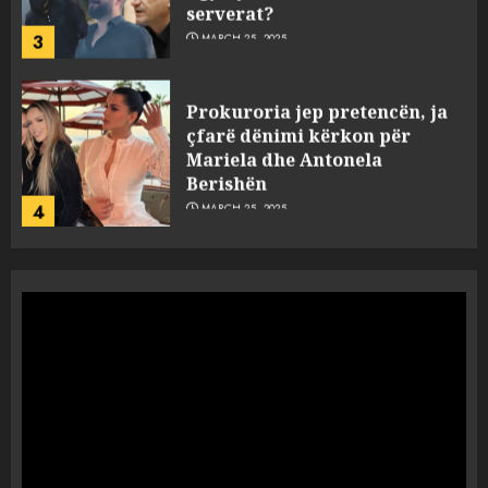
serverat?
3
MARCH 25, 2025
Prokuroria jep pretencën, ja
çfarë dënimi kërkon për
Mariela dhe Antonela
Berishën
4
MARCH 25, 2025
“Ai që drejtonte makinën më
ngjau me Talo Çelën”,
dëshmia e Nuredin Dumanit
flet për PERSONAT që e
plagosën!
5
MARCH 25, 2025
Punonjësja e UKT akuzon
drejtorin Skerdi Drenova dhe