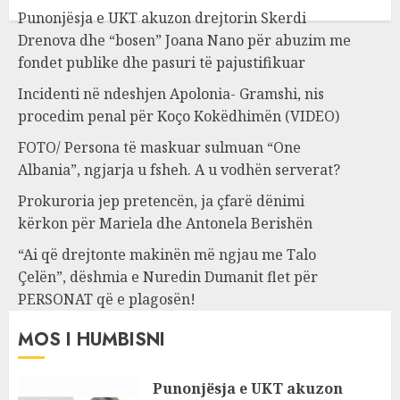
Punonjësja e UKT akuzon drejtorin Skerdi
Drenova dhe “bosen” Joana Nano për abuzim me
fondet publike dhe pasuri të pajustifikuar
Incidenti në ndeshjen Apolonia- Gramshi, nis
procedim penal për Koço Kokëdhimën (VIDEO)
FOTO/ Persona të maskuar sulmuan “One
Albania”, ngjarja u fsheh. A u vodhën serverat?
Prokuroria jep pretencën, ja çfarë dënimi
kërkon për Mariela dhe Antonela Berishën
“Ai që drejtonte makinën më ngjau me Talo
Çelën”, dëshmia e Nuredin Dumanit flet për
PERSONAT që e plagosën!
MOS I HUMBISNI
Punonjësja e UKT akuzon