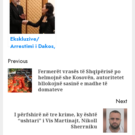
Karamuço: Pas
gazetari: Dhëndri
Dakos, do të
i Berishës pritet
ketë një arrestim
shumë shpejt të
…
shkojë në SPAK
Ekskluzive/
Arrestimi i Dakos,
Rama darkë
Continue
private me
Previous
ambasadoren Kim
Reading
Fermerët vrasës të Shqipërisë po
helmojnë she Kosovën, autoritetet
Pre
bllokojnë sasinë e madhe të
pos
domateve
Next
I përfshirë në tre krime, ky është
Next
“ushtari” i Vis Martinajt, Nikoll
post:
Sherrniku