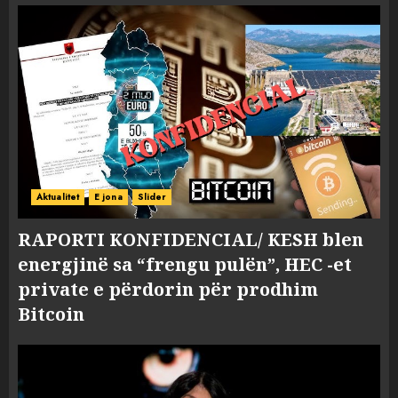
Aktualitet
E jona
Slider
RAPORTI KONFIDENCIAL/ KESH blen
energjinë sa “frengu pulën”, HEC -et
private e përdorin për prodhim
Bitcoin