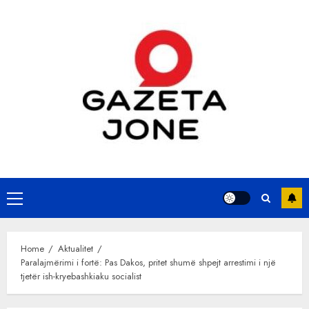
Skip
to
content
Primary
Menu
Home
Aktualitet
Paralajmërimi i fortë: Pas Dakos, pritet shumë shpejt arrestimi i një
tjetër ish-kryebashkiaku socialist