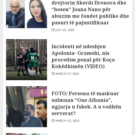
drejtorin Skerdi Drenova dhe
“bosen” Joana Nano për
abuzim me fondet publike dhe
pasuri të pajustifikuar
JULY 24, 2025
Incidenti në ndeshjen
Apolonia- Gramshi, nis
procedim penal për Koço
Kokëdhimën (VIDEO)
MARCH 27, 2025
FOTO/ Persona të maskuar
sulmuan “One Albania”,
ngjarja u fsheh. A u vodhën
serverat?
MARCH 25, 2025