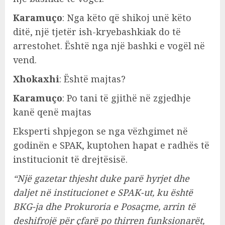
Karamuço
: Nga këto që shikoj unë këto
ditë, një tjetër ish-kryebashkiak do të
arrestohet. Është nga një bashki e vogël në
vend.
Xhokaxhi
: Është majtas?
Karamuço
: Po tani të gjithë në zgjedhje
kanë qenë majtas
Eksperti shpjegon se nga vëzhgimet në
godinën e SPAK, kuptohen hapat e radhës të
institucionit të drejtësisë.
“Një gazetar thjesht duke parë hyrjet dhe
daljet në institucionet e SPAK-ut, ku është
BKG-ja dhe Prokuroria e Posaçme, arrin të
deshifrojë për çfarë po thirren funksionarët,