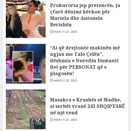
Prokuroria jep pretencën, ja
çfarë dënimi kërkon për
Mariela dhe Antonela
Berishën
MARCH 25, 2025
“Ai që drejtonte makinën më
ngjau me Talo Çelën”,
dëshmia e Nuredin Dumanit
flet për PERSONAT që e
plagosën!
MARCH 25, 2025
Masakra e Krushës së Madhe,
si serbët vranë 243 SHQIPTARË
në një vend
MARCH 25, 2025