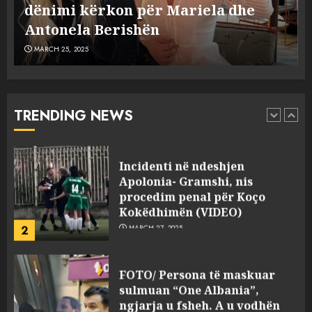
Dumanit flet për PERSONAT që e
plagosën!
5
MARCH 25, 2025
plagosën!
MARCH 25, 2025
Punonjësja e UKT akuzon
drejtorin Skerdi Drenova dhe
“bosen” Joana Nano për
abuzim me fondet publike dhe
TRENDING NEWS
pasuri të pajustifikuar
1
JULY 24, 2025
Incidenti në ndeshjen
Apolonia- Gramshi, nis
procedim penal për Koço
Kokëdhimën (VIDEO)
2
MARCH 27, 2025
FOTO/ Persona të maskuar
sulmuan “One Albania”,
ngjarja u fsheh. A u vodhën