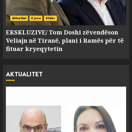
Aktualitet
E jona
Slider
EKSKLUZIVE/ Tom Doshi zëvendëson
Veliajn në Tiranë, plani i Ramës për të
fituar kryeqytetin
AKTUALITET