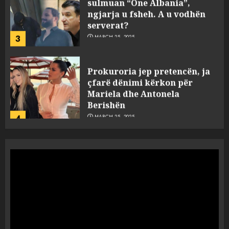
ngjarja u fsheh. A u vodhën
serverat?
3
MARCH 25, 2025
Prokuroria jep pretencën, ja
çfarë dënimi kërkon për
Mariela dhe Antonela
Berishën
4
MARCH 25, 2025
“Ai që drejtonte makinën më
ngjau me Talo Çelën”,
dëshmia e Nuredin Dumanit
flet për PERSONAT që e
plagosën!
5
MARCH 25, 2025
Punonjësja e UKT akuzon