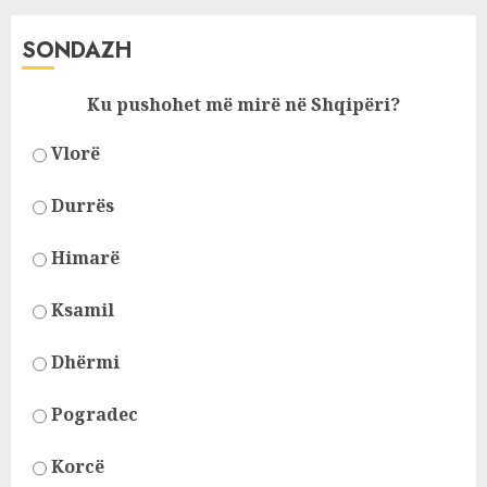
SONDAZH
Ku pushohet më mirë në Shqipëri?
Vlorë
Durrës
Himarë
Ksamil
Dhërmi
Pogradec
Korcë