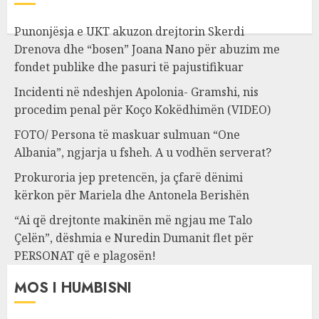
Punonjësja e UKT akuzon drejtorin Skerdi
Drenova dhe “bosen” Joana Nano për abuzim me
fondet publike dhe pasuri të pajustifikuar
Incidenti në ndeshjen Apolonia- Gramshi, nis
procedim penal për Koço Kokëdhimën (VIDEO)
FOTO/ Persona të maskuar sulmuan “One
Albania”, ngjarja u fsheh. A u vodhën serverat?
Prokuroria jep pretencën, ja çfarë dënimi
kërkon për Mariela dhe Antonela Berishën
“Ai që drejtonte makinën më ngjau me Talo
Çelën”, dëshmia e Nuredin Dumanit flet për
PERSONAT që e plagosën!
MOS I HUMBISNI