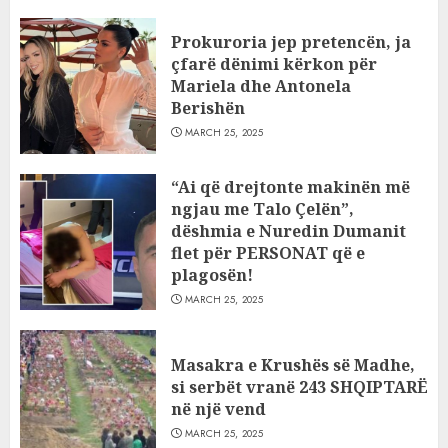
Prokuroria jep pretencën, ja
çfarë dënimi kërkon për
Mariela dhe Antonela
Berishën
MARCH 25, 2025
“Ai që drejtonte makinën më
ngjau me Talo Çelën”,
dëshmia e Nuredin Dumanit
flet për PERSONAT që e
plagosën!
MARCH 25, 2025
Masakra e Krushës së Madhe,
si serbët vranë 243 SHQIPTARË
në një vend
MARCH 25, 2025