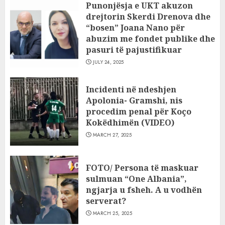
Punonjësja e UKT akuzon
drejtorin Skerdi Drenova dhe
“bosen” Joana Nano për
abuzim me fondet publike dhe
pasuri të pajustifikuar
JULY 24, 2025
Incidenti në ndeshjen
Apolonia- Gramshi, nis
procedim penal për Koço
Kokëdhimën (VIDEO)
MARCH 27, 2025
FOTO/ Persona të maskuar
sulmuan “One Albania”,
ngjarja u fsheh. A u vodhën
serverat?
MARCH 25, 2025