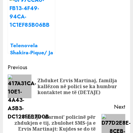
gjëndje të
rrjetet sociale
rënduar
Telenovela
Shakira-Pique/ Ja
vendimi ‘drastik’
Continue
që do të marrë
Previous
këngëtarja pas
Reading
Zhduket Ervis Martinaj, familja
ndarjes
Pre
kallëzon në polici se ka humbur
pos
kontaktet me të (DETAJE)
Next
Familja ‘alarmoi’ policinë për
zhdukjen e tij, zbulohet SMS-ja e
Next
Ervis Martinajt: Kujdes se do të
post: