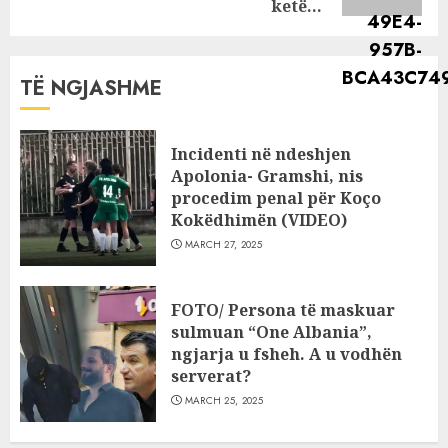
ketë…
TË NGJASHME
Incidenti në ndeshjen
Apolonia- Gramshi, nis
procedim penal për Koço
Kokëdhimën (VIDEO)
MARCH 27, 2025
FOTO/ Persona të maskuar
sulmuan “One Albania”,
ngjarja u fsheh. A u vodhën
serverat?
MARCH 25, 2025