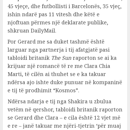
45 vjeçe, dhe futbollisti i Barcelonës, 35 vjeç,
ishin ndarë pas 11 vitesh dhe këtë e
njoftuan përmes një deklarate publike,
shkruan DailyMail.
Por Gerard me sa duket tashmë është
larguar nga partnerja i tij afatgjatë pasi
tabloidi britanik
The Sun
raporton se ai ka
krijuar një romancë të re me Clara Chia
Marti, të cilën ai thuhet se e ka takuar
ndërsa ajo ishte duke punuar në kompaninë
e tij të prodhimit “Kosmos”.
Ndërsa ndarja e tij nga Shakira u zbulua
vetëm në qershor, tabloidi britanik raporton
se Gerard dhe Clara – e cila është 12 vjet më
e re – janë takuar me njëri-tjetrin ‘për muaj