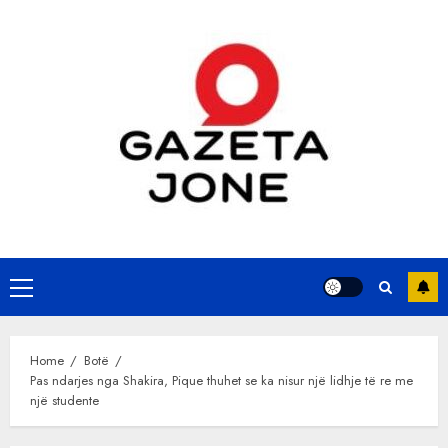
Skip
to
content
Primary
Menu
Home
Botë
Pas ndarjes nga Shakira, Pique thuhet se ka nisur një lidhje të re me
një studente