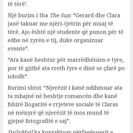
të tërë’.
Një burim i tha
The Sun
: “Gerard dhe Clara
janë takuar me njëri-tjetrin për muaj të
tërë. Ajo është një studente që punon për të
edhe në zyrën e tij, duke organizuar
evente”.
“Ata kanë heshtur për marrëdhënien e tyre,
por të gjithë ata rreth tyre e dinë se çfarë po
ndodh”.
Burimi shtoi: “Njerëzit i kanë ndihmuar ata
ta mbajnë në heshtje romancën dhe kanë
fshirë llogaritë e rrjeteve sociale të Claras
në mënyrë që njerëzit të mos mund të
gjejnë fotografitë e saj”.
DailyMail
ka kontaktuar përfaqësuesit e