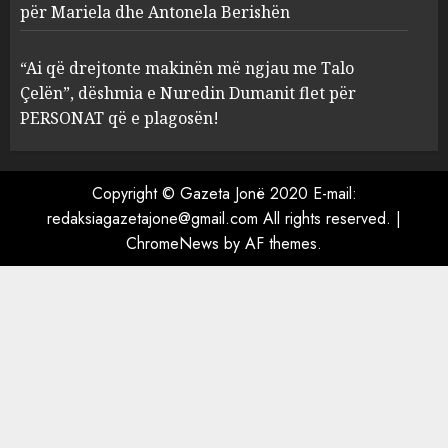
Prokuroria jep pretencën, ja
për Mariela dhe Antonela Berishën
çfarë dënimi kërkon për
Mariela dhe Antonela
“Ai që drejtonte makinën më ngjau me Talo
Berishën
Çelën”, dëshmia e Nuredin Dumanit flet për
4
MARCH 25, 2025
PERSONAT që e plagosën!
“Ai që drejtonte makinën më
ngjau me Talo Çelën”,
Copyright © Gazeta Jonë 2020 E-mail:
dëshmia e Nuredin Dumanit
redaksiagazetajone@gmail.com
All rights reserved.
|
flet për PERSONAT që e
ChromeNews
by AF themes.
plagosën!
5
MARCH 25, 2025