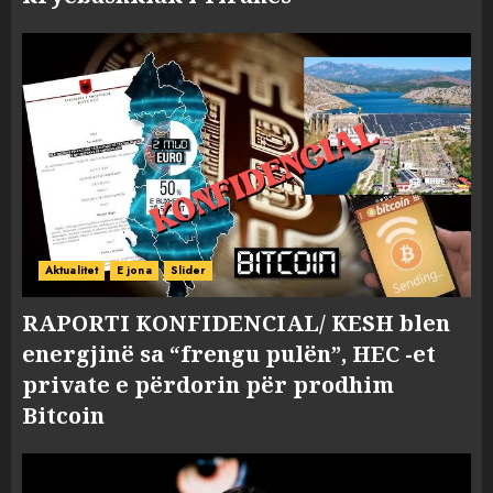
Aktualitet
E jona
Slider
RAPORTI KONFIDENCIAL/ KESH blen
energjinë sa “frengu pulën”, HEC -et
private e përdorin për prodhim
Bitcoin