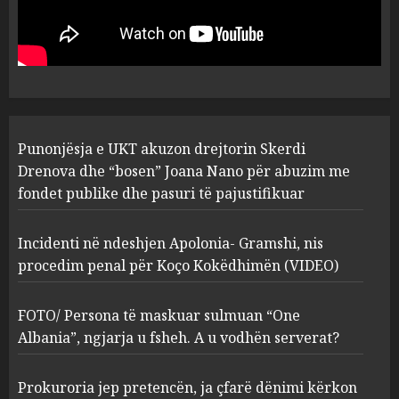
drejtorin Skerdi Drenova dhe
“bosen” Joana Nano për
abuzim me fondet publike dhe
pasuri të pajustifikuar
1
JULY 24, 2025
Incidenti në ndeshjen
Punonjësja e UKT akuzon drejtorin Skerdi
Apolonia- Gramshi, nis
procedim penal për Koço
Drenova dhe “bosen” Joana Nano për abuzim me
Kokëdhimën (VIDEO)
fondet publike dhe pasuri të pajustifikuar
2
MARCH 27, 2025
Incidenti në ndeshjen Apolonia- Gramshi, nis
procedim penal për Koço Kokëdhimën (VIDEO)
FOTO/ Persona të maskuar
sulmuan “One Albania”,
ngjarja u fsheh. A u vodhën
FOTO/ Persona të maskuar sulmuan “One
serverat?
Albania”, ngjarja u fsheh. A u vodhën serverat?
3
MARCH 25, 2025
Prokuroria jep pretencën, ja çfarë dënimi kërkon