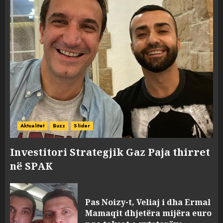
Aktualitet
Buzz
Slider
Investitori Strategjik Gaz Paja thirret
në SPAK
Pas Noizy-t, Veliaj i dha Ermal
Mamaqit dhjetëra mijëra euro