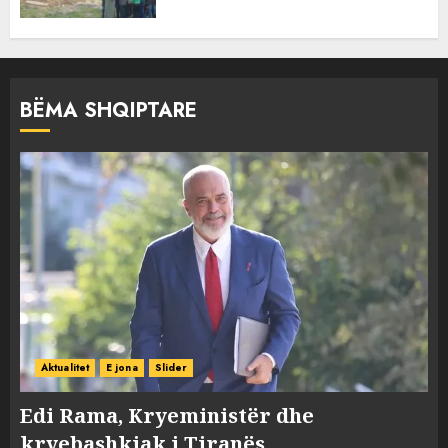
BËMA SHQIPTARE
Aktualitet
E jona
Slider
Edi Rama, Kryeministër dhe
kryebashkiak i Tiranës