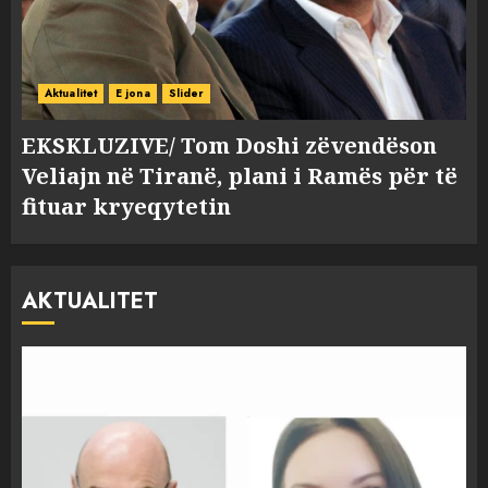
Aktualitet
E jona
Slider
EKSKLUZIVE/ Tom Doshi zëvendëson
Veliajn në Tiranë, plani i Ramës për të
fituar kryeqytetin
AKTUALITET