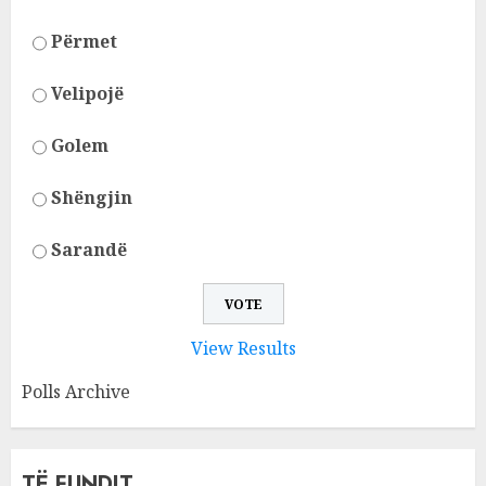
Përmet
Velipojë
Golem
Shëngjin
Sarandë
View Results
Polls Archive
TË FUNDIT