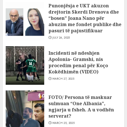
Punonjësja e UKT akuzon
drejtorin Skerdi Drenova dhe
“bosen” Joana Nano për
abuzim me fondet publike dhe
pasuri të pajustifikuar
JULY 24, 2025
Incidenti në ndeshjen
Apolonia- Gramshi, nis
procedim penal për Koço
Kokëdhimën (VIDEO)
MARCH 27, 2025
FOTO/ Persona të maskuar
sulmuan “One Albania”,
ngjarja u fsheh. A u vodhën
serverat?
MARCH 25, 2025