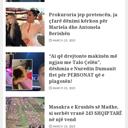
Prokuroria jep pretencën, ja
çfarë dënimi kërkon për
Mariela dhe Antonela
Berishën
MARCH 25, 2025
“Ai që drejtonte makinën më
ngjau me Talo Çelën”,
dëshmia e Nuredin Dumanit
flet për PERSONAT që e
plagosën!
MARCH 25, 2025
Masakra e Krushës së Madhe,
si serbët vranë 243 SHQIPTARË
në një vend
MARCH 25, 2025