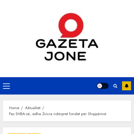
Skip
to
content
Primary
Menu
Home
Aktualitet
Pas SHBA-së, edhe Zvicra ndërpret fondet për Shqipërinë