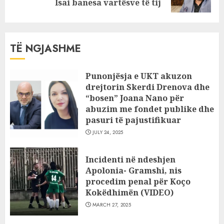
post:
Isai banesa vartësve të tij
TË NGJASHME
Punonjësja e UKT akuzon
drejtorin Skerdi Drenova dhe
“bosen” Joana Nano për
abuzim me fondet publike dhe
pasuri të pajustifikuar
JULY 24, 2025
Incidenti në ndeshjen
Apolonia- Gramshi, nis
procedim penal për Koço
Kokëdhimën (VIDEO)
MARCH 27, 2025