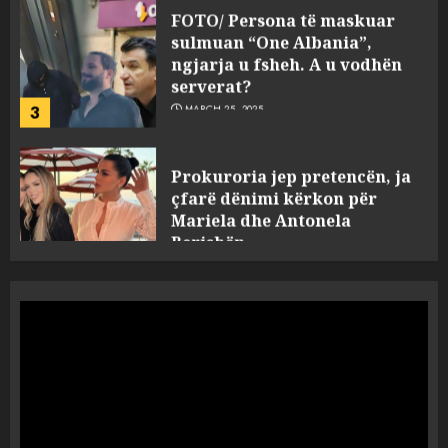
sulmuan “One Albania”,
ngjarja u fsheh. A u vodhën
serverat?
3
MARCH 25, 2025
Prokuroria jep pretencën, ja
çfarë dënimi kërkon për
Mariela dhe Antonela
Berishën
4
MARCH 25, 2025
“Ai që drejtonte makinën më
ngjau me Talo Çelën”,
dëshmia e Nuredin Dumanit
flet për PERSONAT që e
plagosën!
5
MARCH 25, 2025
Punonjësja e UKT akuzon