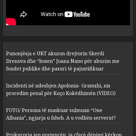
drejtorin Skerdi Drenova dhe
“bosen” Joana Nano për
abuzim me fondet publike dhe
pasuri të pajustifikuar
1
JULY 24, 2025
Incidenti në ndeshjen
Punonjësja e UKT akuzon drejtorin Skerdi
Apolonia- Gramshi, nis
procedim penal për Koço
Drenova dhe “bosen” Joana Nano për abuzim me
Kokëdhimën (VIDEO)
fondet publike dhe pasuri të pajustifikuar
2
MARCH 27, 2025
Incidenti në ndeshjen Apolonia- Gramshi, nis
procedim penal për Koço Kokëdhimën (VIDEO)
FOTO/ Persona të maskuar
sulmuan “One Albania”,
ngjarja u fsheh. A u vodhën
FOTO/ Persona të maskuar sulmuan “One
serverat?
Albania”, ngjarja u fsheh. A u vodhën serverat?
3
MARCH 25, 2025
Prokuroria jep pretencën, ja çfarë dënimi kërkon