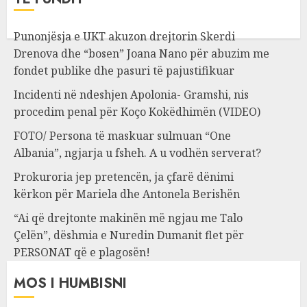
Punonjësja e UKT akuzon drejtorin Skerdi
Drenova dhe “bosen” Joana Nano për abuzim me
fondet publike dhe pasuri të pajustifikuar
Incidenti në ndeshjen Apolonia- Gramshi, nis
procedim penal për Koço Kokëdhimën (VIDEO)
FOTO/ Persona të maskuar sulmuan “One
Albania”, ngjarja u fsheh. A u vodhën serverat?
Prokuroria jep pretencën, ja çfarë dënimi
kërkon për Mariela dhe Antonela Berishën
“Ai që drejtonte makinën më ngjau me Talo
Çelën”, dëshmia e Nuredin Dumanit flet për
PERSONAT që e plagosën!
MOS I HUMBISNI