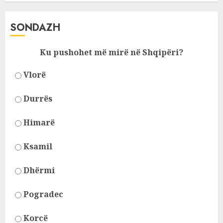
SONDAZH
Ku pushohet më mirë në Shqipëri?
Vlorë
Durrës
Himarë
Ksamil
Dhërmi
Pogradec
Korcë