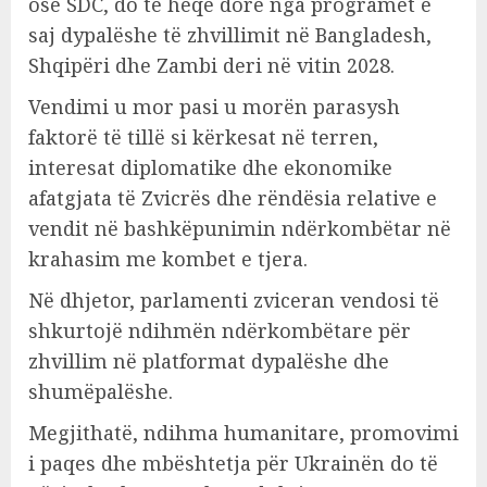
ose SDC, do të heqë dorë nga programet e
saj dypalëshe të zhvillimit në Bangladesh,
Shqipëri dhe Zambi deri në vitin 2028.
Vendimi u mor pasi u morën parasysh
faktorë të tillë si kërkesat në terren,
interesat diplomatike dhe ekonomike
afatgjata të Zvicrës dhe rëndësia relative e
vendit në bashkëpunimin ndërkombëtar në
krahasim me kombet e tjera.
Në dhjetor, parlamenti zviceran vendosi të
shkurtojë ndihmën ndërkombëtare për
zhvillim në platformat dypalëshe dhe
shumëpalëshe.
Megjithatë, ndihma humanitare, promovimi
i paqes dhe mbështetja për Ukrainën do të