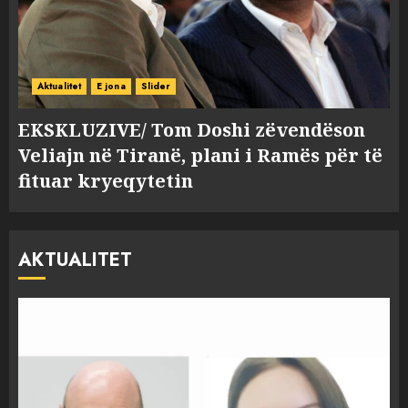
Aktualitet
E jona
Slider
EKSKLUZIVE/ Tom Doshi zëvendëson
Veliajn në Tiranë, plani i Ramës për të
fituar kryeqytetin
AKTUALITET