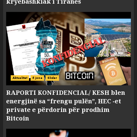
kryebashkiak i Tiranës
Aktualitet
E jona
Slider
RAPORTI KONFIDENCIAL/ KESH blen
energjinë sa “frengu pulën”, HEC -et
private e përdorin për prodhim
Bitcoin