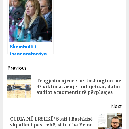
për Shqipërinë,
edhe fondet e
konfirmohet
Ministrisë së
edhe për SPAK-
Jashtme
un
Shembulli i
inceneratorëve
edhe te fondet e
Continue
BE për bujqësinë,
Previous
si u vodhën
Reading
Tragjedia ajrore në Uashington me
miliona euro të
Pre
67 viktima, asnjë i mbijetuar, dalin
taksapaguesve
pos
audiot e momentit të përplasjes
europianë nga
horrat që nuk
Next
investuan asgjë
ÇUDIA NË ERSEKË/ Stafi i Bashkisë
Next
shpallet i pastrehë, si iu dha Erion