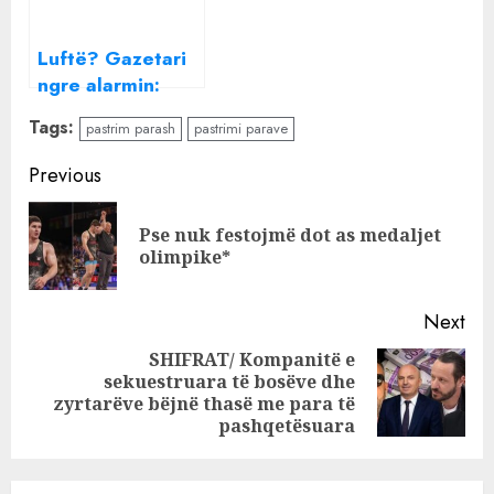
masiv të parave
Shtrenjtohen
në Shqipëri
sërish
Luftë? Gazetari
apartamentet në
ngre alarmin:
Tiranë
Prisni dhe shihni
Tags:
pastrim parash
pastrimi parave
çfarë do të bëjë
Vuçiç në Kosovë
Continue
Previous
Reading
Pse nuk festojmë dot as medaljet
Pre
olimpike*
pos
Next
SHIFRAT/ Kompanitë e
sekuestruara të bosëve dhe
Next
zyrtarëve bëjnë thasë me para të
post:
pashqetësuara