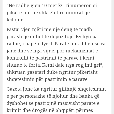
“Në radhe gjen 10 njerëz. Ti numëron si
pikat e ujit në shkretëtire numrat që
kalojnë.
Pastaj vjen njëri me nje deng të madh
parash që duhet të depozitojë. Ky hyn pa
radhë, i hapen dyert. Paratë nuk dihen se ca
janë dhe se nga vijnë, por mekanizmat e
kontrollit te pastrimit te parave i kemi
shume te forta. Kemi dale nga regjimi gri”,
shkruan gazetari duke ngritur pikërisht
shqetësimin për pastrimin e parave.
Gazeta Jonë ka ngritur gjithnjë shqetësimin
e për personazhe të njohur dhe banka që
dyshohet se pastrojnë masivisht paratë e
krimit dhe drogës në Shqipëri përmes