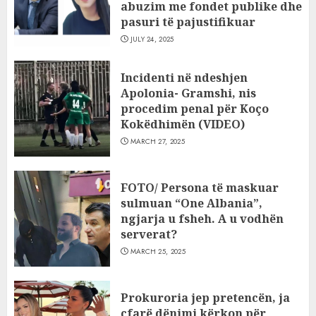
abuzim me fondet publike dhe
pasuri të pajustifikuar
JULY 24, 2025
Incidenti në ndeshjen
Apolonia- Gramshi, nis
procedim penal për Koço
Kokëdhimën (VIDEO)
MARCH 27, 2025
FOTO/ Persona të maskuar
sulmuan “One Albania”,
ngjarja u fsheh. A u vodhën
serverat?
MARCH 25, 2025
Prokuroria jep pretencën, ja
çfarë dënimi kërkon për