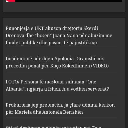
pasuri të pajustifikuar
1
JULY 24, 2025
Incidenti në ndeshjen
Punonjësja e UKT akuzon drejtorin Skerdi
Apolonia- Gramshi, nis
procedim penal për Koço
Drenova dhe “bosen” Joana Nano për abuzim me
Kokëdhimën (VIDEO)
fondet publike dhe pasuri të pajustifikuar
2
MARCH 27, 2025
Incidenti në ndeshjen Apolonia- Gramshi, nis
procedim penal për Koço Kokëdhimën (VIDEO)
FOTO/ Persona të maskuar
sulmuan “One Albania”,
ngjarja u fsheh. A u vodhën
FOTO/ Persona të maskuar sulmuan “One
serverat?
Albania”, ngjarja u fsheh. A u vodhën serverat?
3
MARCH 25, 2025
Prokuroria jep pretencën, ja çfarë dënimi kërkon
Prokuroria jep pretencën, ja
për Mariela dhe Antonela Berishën
çfarë dënimi kërkon për
Mariela dhe Antonela
“Ai që drejtonte makinën më ngjau me Talo