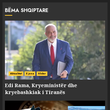
BËMA SHQIPTARE
Aktualitet
E jona
Slider
Edi Rama, Kryeministër dhe
kryebashkiak i Tiranës