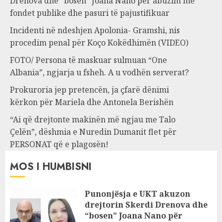
Drenova dhe “bosen” Joana Nano për abuzim me
fondet publike dhe pasuri të pajustifikuar
Incidenti në ndeshjen Apolonia- Gramshi, nis
procedim penal për Koço Kokëdhimën (VIDEO)
FOTO/ Persona të maskuar sulmuan “One
Albania”, ngjarja u fsheh. A u vodhën serverat?
Prokuroria jep pretencën, ja çfarë dënimi
kërkon për Mariela dhe Antonela Berishën
“Ai që drejtonte makinën më ngjau me Talo
Çelën”, dëshmia e Nuredin Dumanit flet për
PERSONAT që e plagosën!
MOS I HUMBISNI
Punonjësja e UKT akuzon
drejtorin Skerdi Drenova dhe
“bosen” Joana Nano për