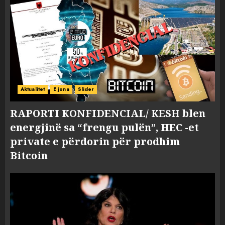
Aktualitet
E jona
Slider
RAPORTI KONFIDENCIAL/ KESH blen
energjinë sa “frengu pulën”, HEC -et
private e përdorin për prodhim
Bitcoin