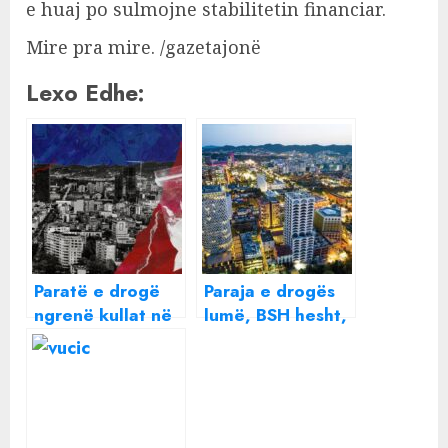
e huaj po sulmojne stabilitetin financiar.
Mire pra mire. /gazetajonë
Lexo Edhe:
Paratë e drogë
Paraja e drogës
ngrenë kullat në
lumë, BSH hesht,
Tiranë, pjesë e
Njësia Kundër
lojës edhe
Pastrimit të
bankat: The
Parave fle gjumë,
Times shkruan
bankat bëjnë
për pastrimin
namin: