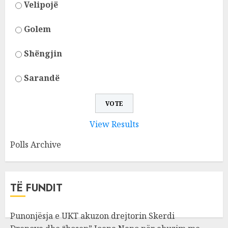
Velipojë
Golem
Shëngjin
Sarandë
View Results
Polls Archive
TË FUNDIT
Punonjësja e UKT akuzon drejtorin Skerdi