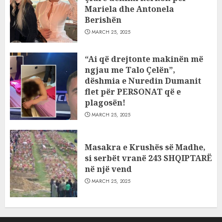
Mariela dhe Antonela
Berishën
MARCH 25, 2025
“Ai që drejtonte makinën më
ngjau me Talo Çelën”,
dëshmia e Nuredin Dumanit
flet për PERSONAT që e
plagosën!
MARCH 25, 2025
Masakra e Krushës së Madhe,
si serbët vranë 243 SHQIPTARË
në një vend
MARCH 25, 2025