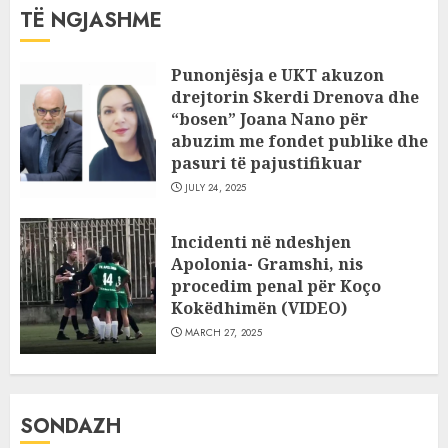
TË NGJASHME
Punonjësja e UKT akuzon
drejtorin Skerdi Drenova dhe
“bosen” Joana Nano për
abuzim me fondet publike dhe
pasuri të pajustifikuar
JULY 24, 2025
Incidenti në ndeshjen
Apolonia- Gramshi, nis
procedim penal për Koço
Kokëdhimën (VIDEO)
MARCH 27, 2025
SONDAZH