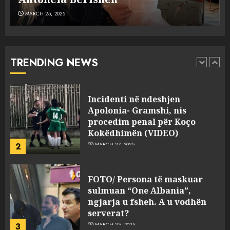
MARCH 25, 2025
Punonjësja e UKT akuzon
drejtorin Skerdi Drenova dhe
“bosen” Joana Nano për
abuzim me fondet publike dhe
TRENDING NEWS
pasuri të pajustifikuar
1
JULY 24, 2025
Incidenti në ndeshjen
Apolonia- Gramshi, nis
procedim penal për Koço
Kokëdhimën (VIDEO)
2
MARCH 27, 2025
FOTO/ Persona të maskuar
sulmuan “One Albania”,
ngjarja u fsheh. A u vodhën
serverat?
3
MARCH 25, 2025