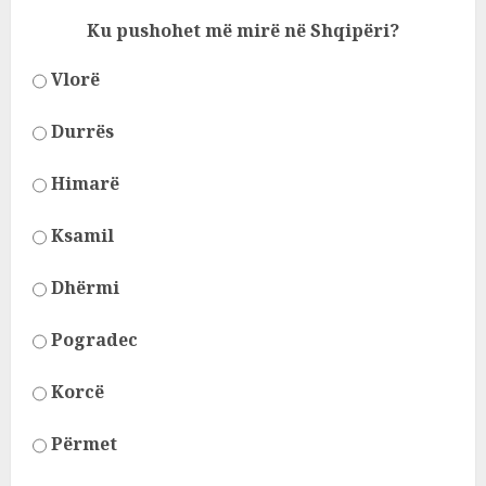
Ku pushohet më mirë në Shqipëri?
Vlorë
Durrës
Himarë
Ksamil
Dhërmi
Pogradec
Korcë
Përmet