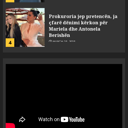
Prokuroria jep pretencën, ja
çfarë dënimi kërkon për
Mariela dhe Antonela
Berishën
4
MARCH 25, 2025
“Ai që drejtonte makinën më
ngjau me Talo Çelën”,
dëshmia e Nuredin Dumanit
flet për PERSONAT që e
plagosën!
5
MARCH 25, 2025
Punonjësja e UKT akuzon
drejtorin Skerdi Drenova dhe
“bosen” Joana Nano për
abuzim me fondet publike dhe