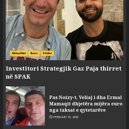
Aktualitet
Buzz
Slider
Investitori Strategjik Gaz Paja thirret
në SPAK
Pas Noizy-t, Veliaj i dha Ermal
Mamaqit dhjetëra mijëra euro
nga taksat e qytetarëve
FEBRUARY 18, 2025