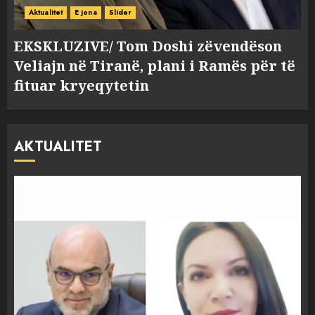
Aktualitet
E jona
Slider
EKSKLUZIVE/ Tom Doshi zëvendëson
Veliajn në Tiranë, plani i Ramës për të
fituar kryeqytetin
AKTUALITET