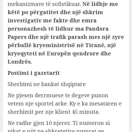
mekanizmave të sofistikuar.
Në lidhje me
këtë po përgatitet dhe një shkrim
investigativ me fakte dhe emra
personazhesh të lidhur ma Pandora
Papers dhe një trafik parash mes një zyre
përballë kryeministrisë në Tiranë, një
kryeqyteti në Europën qendrore dhe
Londrës.
Postimi i gazetarit
Sherbimi ne bankat shqiptare
Ne pjesen derrmuese te degeve punon
vetem nje sportel arke. Ky e ka mesataren e
sherbimit per nje klient 45 minuta.
Ne radhe gjen 10 njerez. Ti numeron si
pikat e ujit ne shkretetire numrat qe