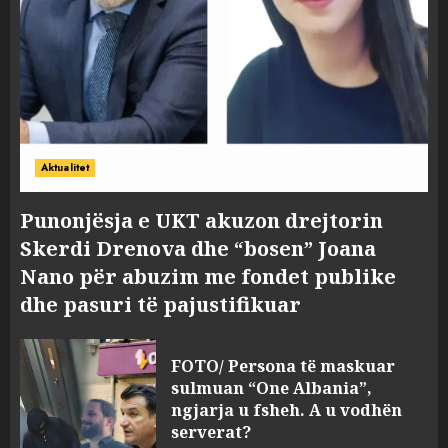
Aktualitet
Punonjësja e UKT akuzon drejtorin
Skerdi Drenova dhe “bosen” Joana
Nano për abuzim me fondet publike
dhe pasuri të pajustifikuar
FOTO/ Persona të maskuar
sulmuan “One Albania”,
ngjarja u fsheh. A u vodhën
serverat?