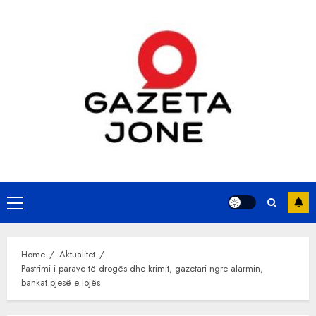
Skip
to
content
Primary
Menu
Home
Aktualitet
Pastrimi i parave të drogës dhe krimit, gazetari ngre alarmin,
bankat pjesë e lojës