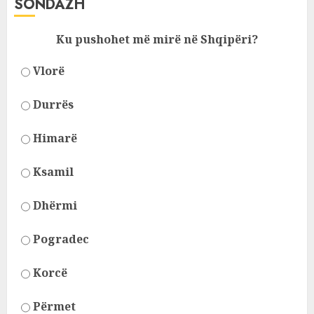
SONDAZH
Ku pushohet më mirë në Shqipëri?
Vlorë
Durrës
Himarë
Ksamil
Dhërmi
Pogradec
Korcë
Përmet