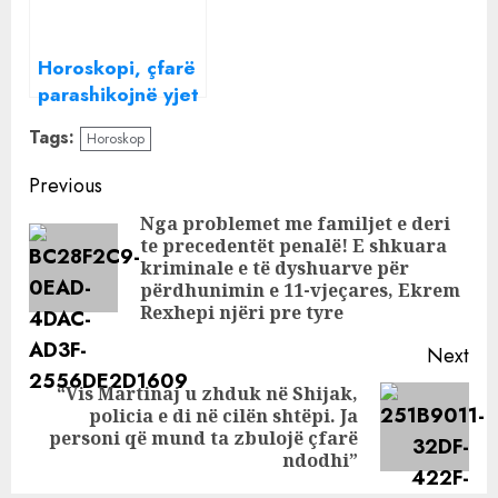
Horoskopi, çfarë
parashikojnë yjet
për ditën e
Tags:
Horoskop
sotme, 22 nëntor
2022
Continue
Previous
Reading
Nga problemet me familjet e deri
te precedentët penalë! E shkuara
Pre
kriminale e të dyshuarve për
pos
përdhunimin e 11-vjeçares, Ekrem
Rexhepi njëri pre tyre
Next
“Vis Martinaj u zhduk në Shijak,
policia e di në cilën shtëpi. Ja
Next
personi që mund ta zbulojë çfarë
post:
ndodhi”