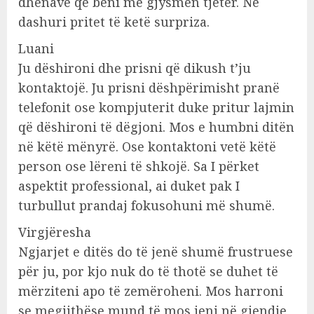
dhënave që bëni me gjysmën tjetër. Në
dashuri pritet të ketë surpriza.
Luani
Ju dëshironi dhe prisni që dikush t’ju
kontaktojë. Ju prisni dëshpërimisht pranë
telefonit ose kompjuterit duke pritur lajmin
që dëshironi të dëgjoni. Mos e humbni ditën
në këtë mënyrë. Ose kontaktoni vetë këtë
person ose lëreni të shkojë. Sa I përket
aspektit professional, ai duket pak I
turbullut prandaj fokusohuni më shumë.
Virgjëresha
Ngjarjet e ditës do të jenë shumë frustruese
për ju, por kjo nuk do të thotë se duhet të
mërziteni apo të zemëroheni. Mos harroni
se megjithëse mund të mos jeni në gjendje