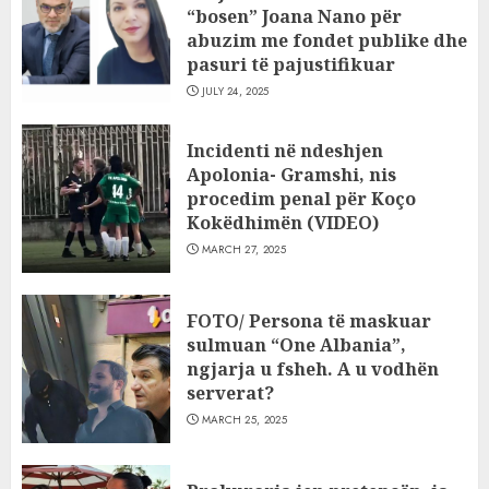
“bosen” Joana Nano për
abuzim me fondet publike dhe
pasuri të pajustifikuar
JULY 24, 2025
Incidenti në ndeshjen
Apolonia- Gramshi, nis
procedim penal për Koço
Kokëdhimën (VIDEO)
MARCH 27, 2025
FOTO/ Persona të maskuar
sulmuan “One Albania”,
ngjarja u fsheh. A u vodhën
serverat?
MARCH 25, 2025