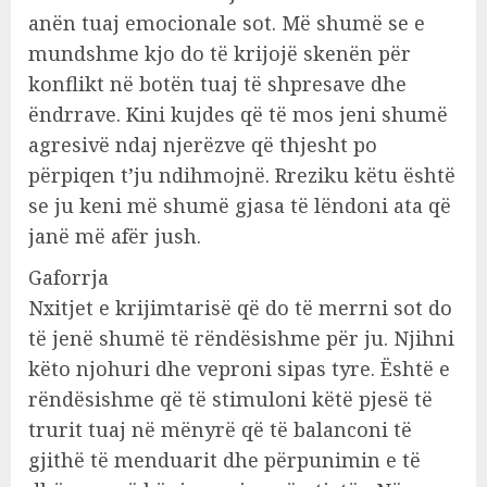
anën tuaj emocionale sot. Më shumë se e
mundshme kjo do të krijojë skenën për
konflikt në botën tuaj të shpresave dhe
ëndrrave. Kini kujdes që të mos jeni shumë
agresivë ndaj njerëzve që thjesht po
përpiqen t’ju ndihmojnë. Rreziku këtu është
se ju keni më shumë gjasa të lëndoni ata që
janë më afër jush.
Gaforrja
Nxitjet e krijimtarisë që do të merrni sot do
të jenë shumë të rëndësishme për ju. Njihni
këto njohuri dhe veproni sipas tyre. Është e
rëndësishme që të stimuloni këtë pjesë të
trurit tuaj në mënyrë që të balanconi të
gjithë të menduarit dhe përpunimin e të