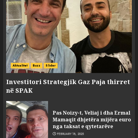
Aktualitet
Buzz
Slider
Investitori Strategjik Gaz Paja thirret
në SPAK
Pas Noizy-t, Veliaj i dha Ermal
Mamaqit dhjetëra mijëra euro
nga taksat e qytetarëve
FEBRUARY 18, 2025