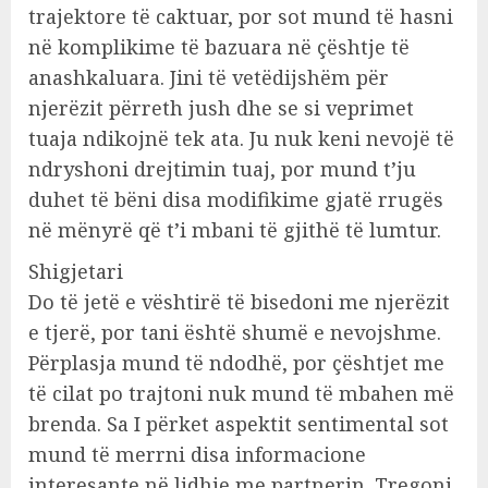
trajektore të caktuar, por sot mund të hasni
në komplikime të bazuara në çështje të
anashkaluara. Jini të vetëdijshëm për
njerëzit përreth jush dhe se si veprimet
tuaja ndikojnë tek ata. Ju nuk keni nevojë të
ndryshoni drejtimin tuaj, por mund t’ju
duhet të bëni disa modifikime gjatë rrugës
në mënyrë që t’i mbani të gjithë të lumtur.
Shigjetari
Do të jetë e vështirë të bisedoni me njerëzit
e tjerë, por tani është shumë e nevojshme.
Përplasja mund të ndodhë, por çështjet me
të cilat po trajtoni nuk mund të mbahen më
brenda. Sa I përket aspektit sentimental sot
mund të merrni disa informacione
interesante në lidhje me partnerin. Tregoni