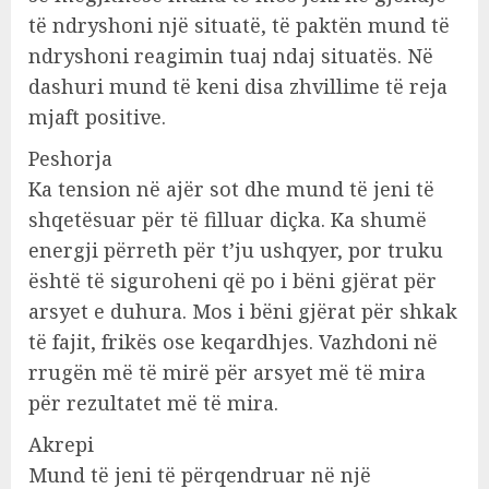
të ndryshoni një situatë, të paktën mund të
ndryshoni reagimin tuaj ndaj situatës. Në
dashuri mund të keni disa zhvillime të reja
mjaft positive.
Peshorja
Ka tension në ajër sot dhe mund të jeni të
shqetësuar për të filluar diçka. Ka shumë
energji përreth për t’ju ushqyer, por truku
është të siguroheni që po i bëni gjërat për
arsyet e duhura. Mos i bëni gjërat për shkak
të fajit, frikës ose keqardhjes. Vazhdoni në
rrugën më të mirë për arsyet më të mira
për rezultatet më të mira.
Akrepi
Mund të jeni të përqendruar në një