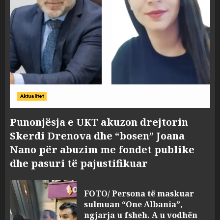
Aktualitet
Punonjësja e UKT akuzon drejtorin
Skerdi Drenova dhe “bosen” Joana
Nano për abuzim me fondet publike
dhe pasuri të pajustifikuar
FOTO/ Persona të maskuar
sulmuan “One Albania”,
ngjarja u fsheh. A u vodhën