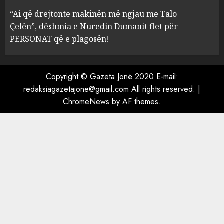
Mariela dhe Antonela
“Ai që drejtonte makinën më ngjau me Talo
Berishën
Çelën”, dëshmia e Nuredin Dumanit flet për
4
MARCH 25, 2025
PERSONAT që e plagosën!
“Ai që drejtonte makinën më
ngjau me Talo Çelën”,
Copyright © Gazeta Jonë 2020 E-mail:
dëshmia e Nuredin Dumanit
redaksiagazetajone@gmail.com
All rights reserved.
|
flet për PERSONAT që e
ChromeNews
by AF themes.
plagosën!
5
MARCH 25, 2025