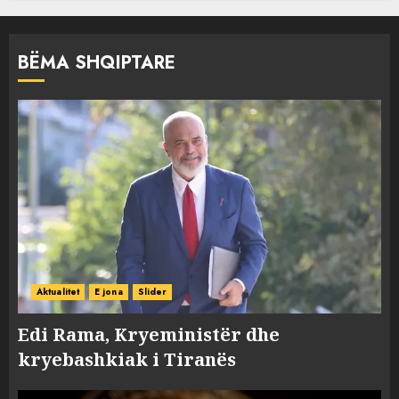
BËMA SHQIPTARE
Aktualitet
E jona
Slider
Edi Rama, Kryeministër dhe
kryebashkiak i Tiranës