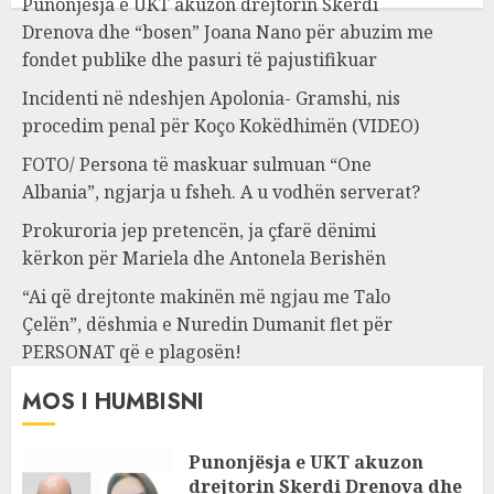
Punonjësja e UKT akuzon drejtorin Skerdi
Drenova dhe “bosen” Joana Nano për abuzim me
fondet publike dhe pasuri të pajustifikuar
Incidenti në ndeshjen Apolonia- Gramshi, nis
procedim penal për Koço Kokëdhimën (VIDEO)
FOTO/ Persona të maskuar sulmuan “One
Albania”, ngjarja u fsheh. A u vodhën serverat?
Prokuroria jep pretencën, ja çfarë dënimi
kërkon për Mariela dhe Antonela Berishën
“Ai që drejtonte makinën më ngjau me Talo
Çelën”, dëshmia e Nuredin Dumanit flet për
PERSONAT që e plagosën!
MOS I HUMBISNI
Punonjësja e UKT akuzon
drejtorin Skerdi Drenova dhe