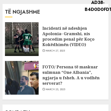
TË NGJASHME
Incidenti në ndeshjen
Apolonia- Gramshi, nis
procedim penal për Koço
Kokëdhimën (VIDEO)
MARCH 27, 2025
FOTO/ Persona të maskuar
sulmuan “One Albania”,
ngjarja u fsheh. A u vodhën
serverat?
MARCH 25, 2025