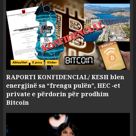
Aktualitet
E jona
Slider
RAPORTI KONFIDENCIAL/ KESH blen
energjinë sa “frengu pulën”, HEC -et
private e përdorin për prodhim
Bitcoin