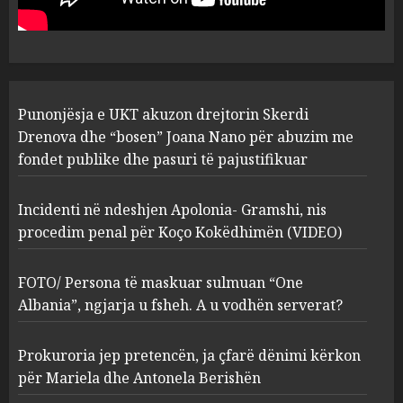
abuzim me fondet publike dhe
pasuri të pajustifikuar
1
JULY 24, 2025
Incidenti në ndeshjen
Punonjësja e UKT akuzon drejtorin Skerdi
Apolonia- Gramshi, nis
procedim penal për Koço
Drenova dhe “bosen” Joana Nano për abuzim me
Kokëdhimën (VIDEO)
fondet publike dhe pasuri të pajustifikuar
2
MARCH 27, 2025
Incidenti në ndeshjen Apolonia- Gramshi, nis
procedim penal për Koço Kokëdhimën (VIDEO)
FOTO/ Persona të maskuar
sulmuan “One Albania”,
ngjarja u fsheh. A u vodhën
FOTO/ Persona të maskuar sulmuan “One
serverat?
Albania”, ngjarja u fsheh. A u vodhën serverat?
3
MARCH 25, 2025
Prokuroria jep pretencën, ja çfarë dënimi kërkon
Prokuroria jep pretencën, ja
për Mariela dhe Antonela Berishën
çfarë dënimi kërkon për