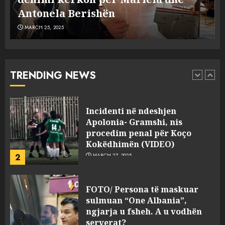
5
MARCH 25, 2025
plagosën!
MARCH 25, 2025
Punonjësja e UKT akuzon
drejtorin Skerdi Drenova dhe
“bosen” Joana Nano për
abuzim me fondet publike dhe
TRENDING NEWS
pasuri të pajustifikuar
1
JULY 24, 2025
Incidenti në ndeshjen
Apolonia- Gramshi, nis
procedim penal për Koço
Kokëdhimën (VIDEO)
2
MARCH 27, 2025
FOTO/ Persona të maskuar
sulmuan “One Albania”,
ngjarja u fsheh. A u vodhën
serverat?