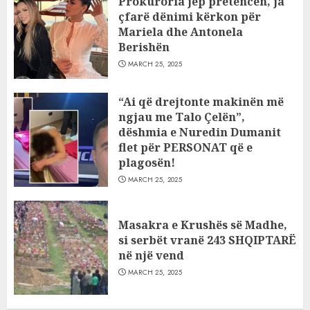
Prokuroria jep pretencën, ja
çfarë dënimi kërkon për
Mariela dhe Antonela
Berishën
MARCH 25, 2025
“Ai që drejtonte makinën më
ngjau me Talo Çelën”,
dëshmia e Nuredin Dumanit
flet për PERSONAT që e
plagosën!
MARCH 25, 2025
Masakra e Krushës së Madhe,
si serbët vranë 243 SHQIPTARË
në një vend
MARCH 25, 2025