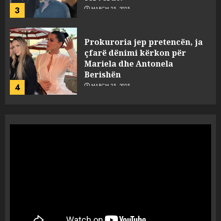
3
MARCH 25, 2025
Prokuroria jep pretencën, ja
çfarë dënimi kërkon për
Mariela dhe Antonela
Berishën
4
MARCH 25, 2025
“Ai që drejtonte makinën më
ngjau me Talo Çelën”,
dëshmia e Nuredin Dumanit
flet për PERSONAT që e
plagosën!
5
MARCH 25, 2025
Punonjësja e UKT akuzon
drejtorin Skerdi Drenova dhe
“bosen” Joana Nano për