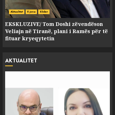
Aktualitet
E jona
Slider
EKSKLUZIVE/ Tom Doshi zëvendëson
Veliajn në Tiranë, plani i Ramës për të
fituar kryeqytetin
AKTUALITET