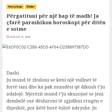
Horoskopi
Slider
Përgatituni për një hap të madh! Ja
çfarë parashikon horoskopi për ditën
e sotme
AUGUST 31, 2022
Dashi
Ju mund të zbuloni se keni një vullnet të
fortë tani dhe ka pak mundësi që dikush t’ju
ndalojë. Njerëzit mund t’ju akuzojnë se jeni
dembelë ose dëshironi të zgjidhni rrugën e
thjeshtë, por këtë herë është ndryshe. Ju