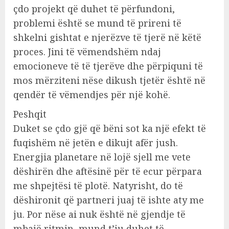
çdo projekt që duhet të përfundoni,
problemi është se mund të prireni të
shkelni gishtat e njerëzve të tjerë në këtë
proces. Jini të vëmendshëm ndaj
emocioneve të të tjerëve dhe përpiquni të
mos mërziteni nëse dikush tjetër është në
qendër të vëmendjes për një kohë.
Peshqit
Duket se çdo gjë që bëni sot ka një efekt të
fuqishëm në jetën e dikujt afër jush.
Energjia planetare në lojë sjell me vete
dëshirën dhe aftësinë për të ecur përpara
me shpejtësi të plotë. Natyrisht, do të
dëshironit që partneri juaj të ishte aty me
ju. Por nëse ai nuk është në gjendje të
mbajë ritmin, mund t’ju duhet të