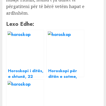
përgatiteni për të bërë vetëm hapat e
ardhshëm.
Lexo Edhe:
Horoskopi i ditës,
Horoskopi për
e shtunë, 22
ditën e sotme,
tetor 2022/
zbuloni çfarë
Çfarë kanë
parashikojnë yjet
parashikuar yjet
për ditën e
sotme