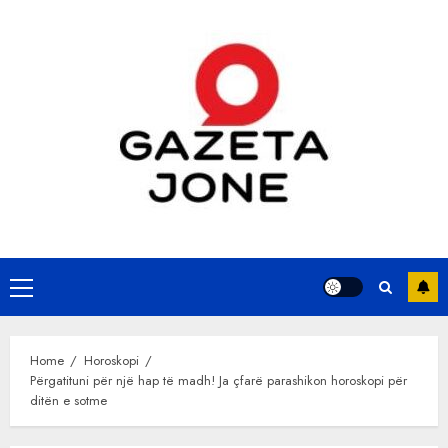
Skip
to
content
Primary
Menu
Home
Horoskopi
Përgatituni për një hap të madh! Ja çfarë parashikon horoskopi për
ditën e sotme