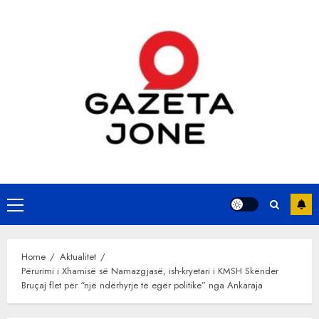
Skip
to
content
Primary
Menu
Home
Aktualitet
Përurimi i Xhamisë së Namazgjasë, ish-kryetari i KMSH Skënder
Bruçaj flet për “një ndërhyrje të egër politike” nga Ankaraja