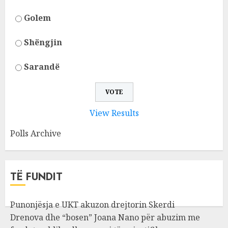
Golem
Shëngjin
Sarandë
View Results
Polls Archive
TË FUNDIT
Punonjësja e UKT akuzon drejtorin Skerdi
Drenova dhe “bosen” Joana Nano për abuzim me