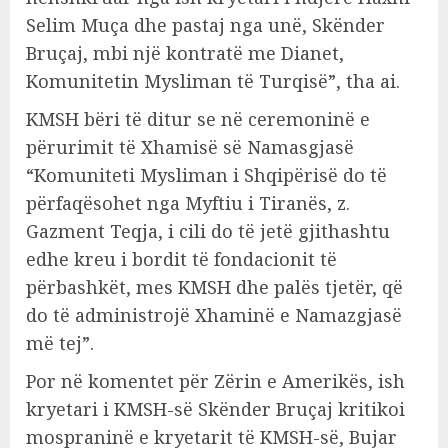
Selim Muça dhe pastaj nga unë, Skënder
Bruçaj, mbi një kontratë me Dianet,
Komunitetin Mysliman të Turqisë”, tha ai.
KMSH bëri të ditur se në ceremoninë e
përurimit të Xhamisë së Namasgjasë
“Komuniteti Mysliman i Shqipërisë do të
përfaqësohet nga Myftiu i Tiranës, z.
Gazment Teqja, i cili do të jetë gjithashtu
edhe kreu i bordit të fondacionit të
përbashkët, mes KMSH dhe palës tjetër, që
do të administrojë Xhaminë e Namazgjasë
më tej”.
Por në komentet për Zërin e Amerikës, ish
kryetari i KMSH-së Skënder Bruçaj kritikoi
mospraninë e kryetarit të KMSH-së, Bujar