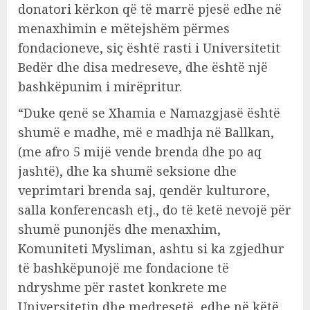
donatori kërkon që të marrë pjesë edhe në
menaxhimin e mëtejshëm përmes
fondacioneve, siç është rasti i Universitetit
Bedër dhe disa medreseve, dhe është një
bashkëpunim i mirëpritur.
“Duke qenë se Xhamia e Namazgjasë është
shumë e madhe, më e madhja në Ballkan,
(me afro 5 mijë vende brenda dhe po aq
jashtë), dhe ka shumë seksione dhe
veprimtari brenda saj, qendër kulturore,
salla konferencash etj., do të ketë nevojë për
shumë punonjës dhe menaxhim,
Komuniteti Mysliman, ashtu si ka zgjedhur
të bashkëpunojë me fondacione të
ndryshme për rastet konkrete me
Universitetin dhe medresetë, edhe në këtë