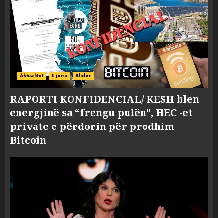
Aktualitet
E jona
Slider
RAPORTI KONFIDENCIAL/ KESH blen
energjinë sa “frengu pulën”, HEC -et
private e përdorin për prodhim
Bitcoin