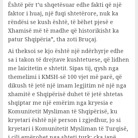
Është për t’u shqetësuar edhe fakti që një
faktor i huaj, një fuqi shtetërore, nuk ka
rëndësi se kush është, të bëhet pjesë e
Xhamisë më të madhe që historikisht ka
patur Shqipëria”, tha zoti Bruçaj.
Ai theksoi se kjo është një ndërhyrje edhe
sa i takon të drejtave kushtetuese, që lidhen
me laicitetin e shtetit. Sipas tij, qysh nga
themelimi i KMSH-së 100 vjet më parë, që
dikush të jetë një imam legjitim në një nga
xhamitë e Shqipërisë duhet të jetë shtetas
shqiptar me një emërim nga kryesia e
Komunitetit Mysliman të Shqipërisë, ku
kryetari është një person i zgjedhur, jo si
kryetari i Komunitetit Mysliman të Turqisë,
i cili emërohet nga shteti turk; çka janë