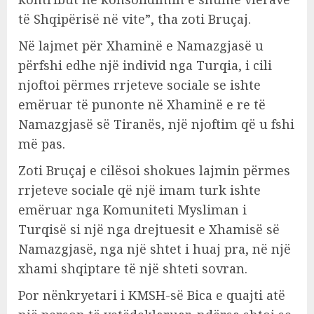
të Shqipërisë në vite”, tha zoti Bruçaj.
Në lajmet për Xhaminë e Namazgjasë u
përfshi edhe një individ nga Turqia, i cili
njoftoi përmes rrjeteve sociale se ishte
emëruar të punonte në Xhaminë e re të
Namazgjasë së Tiranës, një njoftim që u fshi
më pas.
Zoti Bruçaj e cilësoi shokues lajmin përmes
rrjeteve sociale që një imam turk ishte
emëruar nga Komuniteti Mysliman i
Turqisë si një nga drejtuesit e Xhamisë së
Namazgjasë, nga një shtet i huaj pra, në një
xhami shqiptare të një shteti sovran.
Por nënkryetari i KMSH-së Bica e quajti atë