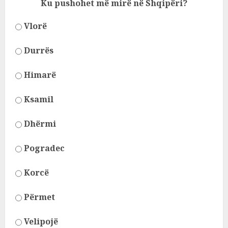
Ku pushohet më mirë në Shqipëri?
Vlorë
Durrës
Himarë
Ksamil
Dhërmi
Pogradec
Korcë
Përmet
Velipojë