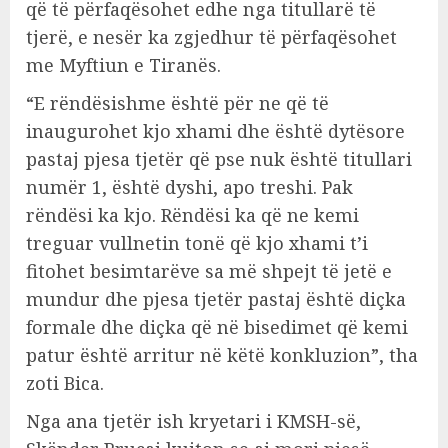
që të përfaqësohet edhe nga titullarë të
tjerë, e nesër ka zgjedhur të përfaqësohet
me Myftiun e Tiranës.
“E rëndësishme është për ne që të
inaugurohet kjo xhami dhe është dytësore
pastaj pjesa tjetër që pse nuk është titullari
numër 1, është dyshi, apo treshi. Pak
rëndësi ka kjo. Rëndësi ka që ne kemi
treguar vullnetin tonë që kjo xhami t’i
fitohet besimtarëve sa më shpejt të jetë e
mundur dhe pjesa tjetër pastaj është diçka
formale dhe diçka që në bisedimet që kemi
patur është arritur në këtë konkluzion”, tha
zoti Bica.
Nga ana tjetër ish kryetari i KMSH-së,