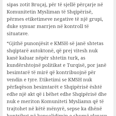
sipas zotit Bruçaj, për të sjellë përçarje në
Komunitetin Mysliman të Shqipërisë,
përmes etiketimeve negative të një grupi,
duke synuar marrjen në kontroll të
situatave.
“Gjithë punonjësit e KMSH-së janë shtetas
shqiptarë autoktonë, që prej vitesh nuk
kanë kaluar nëpër shtetin turk, as
kundërshtojnë politikat e Turqisë, por janë
besimtarë të mirë që kontribuojnë për
vendin e tyre. Etiketimi se KMSH nuk
përfaqëson besimtarët e Shqipërisë është
edhe një akt që i bëhet edhe Shqipërisë dhe
nuk e meriton Komuniteti Mysliamn që të
trajtohet në këtë mënyrë, sepse ka dhënë
kontribut në konsolidimin e shumë vlerave