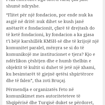
shumë ndryshe.
“Flitet për një fondacion, por ende nuk ka
asgjë në dritë: nuk dihet se kush janë
anëtarët e fondacionit, çfarë të drejtash do
të ketë fondacioni, ky fondacion a ka gjasa
t’i bëjë karshillëk KMSH-së dhe të krijojë një
komunitet paralel, mënyra se si do të
komunikojë me institucionet e tjera? Kjo e
ndërlikon çështjen dhe e humb thelbin e
objektit të kultit si duhet të jetë një xhami,
ku besimtarët të gjejnë qetësi shpirtërore
dhe të falen”, tha zoti Bruçaj.
Përmendja e organizatës Feto në
komunikimet mes autoriteteteve të
Shqipërisë dhe Turqisë duket se përdoret,