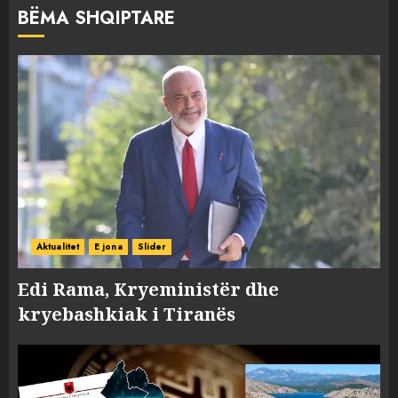
BËMA SHQIPTARE
Aktualitet
E jona
Slider
Edi Rama, Kryeministër dhe
kryebashkiak i Tiranës