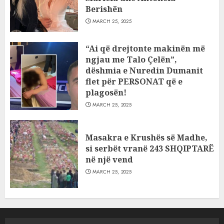
Berishën
MARCH 25, 2025
“Ai që drejtonte makinën më
ngjau me Talo Çelën”,
dëshmia e Nuredin Dumanit
flet për PERSONAT që e
plagosën!
MARCH 25, 2025
Masakra e Krushës së Madhe,
si serbët vranë 243 SHQIPTARË
në një vend
MARCH 25, 2025