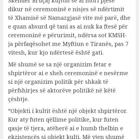
Skënder Bruçaj kujton se ai mori pjesë
dikur në ceremoninë e nisjes së ndërtimit
të Xhamisë së Namazgjasë vite më parë, dhe
e quan absurd që tani as ai nuk ka ftesë për
ceremoninë e përurimit, ndërsa sot KMSH-
ja përfaqësohet me Myftiun e Tiranës, pas 7
vitesh, kur kjo ndërtesë është gati.
Më shumë se sa një organizim fetar e
shpirtëror ai e sheh ceremoninë e nesërme
si një organizim politik për shkak të
përfshirjes së aktorëve politikë në këtë
çështje.
“Objekti i kultit është një objekt shpirtëror.
Kur aty futen qëllime politike, kur futen
qasje të tjera, atëherë ai e humb thelbin e
ekzistencës si objekt kulti. Më vjen shumë