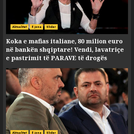
Aktualitet
E jona
Slider
Koka e mafias italiane, 80 milion euro
në bankën shqiptare! Vendi, lavatriçe
e pastrimit të PARAVE të drogës
Aktualitet
E jona
Slider