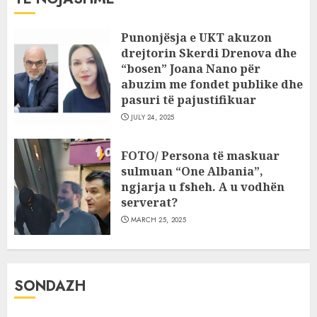
Punonjësja e UKT akuzon
drejtorin Skerdi Drenova dhe
“bosen” Joana Nano për
abuzim me fondet publike dhe
pasuri të pajustifikuar
JULY 24, 2025
FOTO/ Persona të maskuar
sulmuan “One Albania”,
ngjarja u fsheh. A u vodhën
serverat?
MARCH 25, 2025
SONDAZH