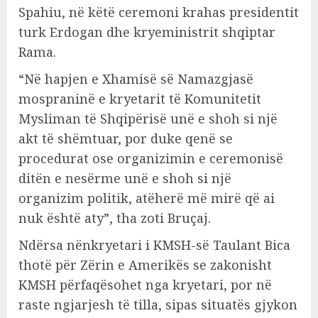
Spahiu, në këtë ceremoni krahas presidentit
turk Erdogan dhe kryeministrit shqiptar
Rama.
“Në hapjen e Xhamisë së Namazgjasë
mospraninë e kryetarit të Komunitetit
Mysliman të Shqipërisë unë e shoh si një
akt të shëmtuar, por duke qenë se
procedurat ose organizimin e ceremonisë
ditën e nesërme unë e shoh si një
organizim politik, atëherë më mirë që ai
nuk është aty”, tha zoti Bruçaj.
Ndërsa nënkryetari i KMSH-së Taulant Bica
thotë për Zërin e Amerikës se zakonisht
KMSH përfaqësohet nga kryetari, por në
raste ngjarjesh të tilla, sipas situatës gjykon