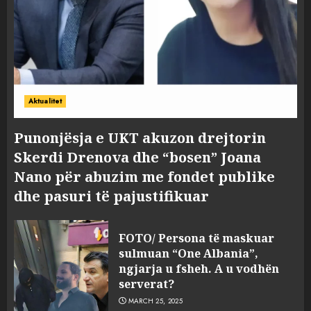
Aktualitet
Punonjësja e UKT akuzon drejtorin
Skerdi Drenova dhe “bosen” Joana
Nano për abuzim me fondet publike
dhe pasuri të pajustifikuar
FOTO/ Persona të maskuar
sulmuan “One Albania”,
ngjarja u fsheh. A u vodhën
serverat?
MARCH 25, 2025