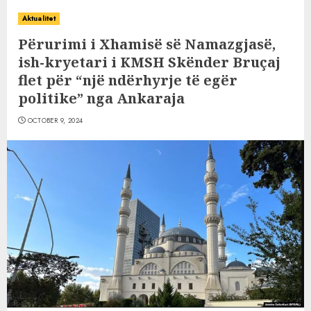
Aktualitet
Përurimi i Xhamisë së Namazgjasë,
ish-kryetari i KMSH Skënder Bruçaj
flet për “një ndërhyrje të egër
politike” nga Ankaraja
OCTOBER 9, 2024