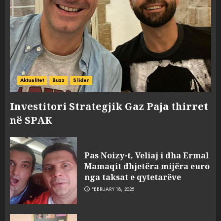
Aktualitet
Buzz
Slider
Investitori Strategjik Gaz Paja thirret
në SPAK
Pas Noizy-t, Veliaj i dha Ermal
Mamaqit dhjetëra mijëra euro
nga taksat e qytetarëve
FEBRUARY 18, 2025
FOTO/ Persona të maskuar