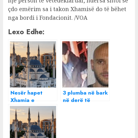
një person të vetëdeklaruar, ndërsa shtoi se
çdo emërim sa i takon Xhamisë do të bëhet
nga bordi i Fondacionit. /VOA
Lexo Edhe:
Nesër hapet
3 plumba në bark
Xhamia e
në derë të
Namazgjasë, të
xhamisë! Si nisi
pranishëm Rama
dhe u bitis
dhe Erdogani,
konflikti në
KMSH jep detajet
Tiranë?