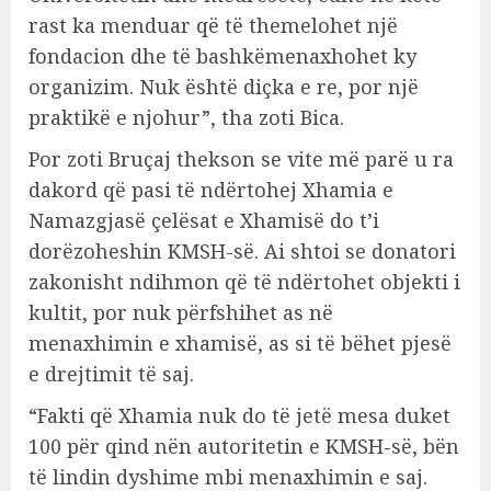
rast ka menduar që të themelohet një
fondacion dhe të bashkëmenaxhohet ky
organizim. Nuk është diçka e re, por një
praktikë e njohur”, tha zoti Bica.
Por zoti Bruçaj thekson se vite më parë u ra
dakord që pasi të ndërtohej Xhamia e
Namazgjasë çelësat e Xhamisë do t’i
dorëzoheshin KMSH-së. Ai shtoi se donatori
zakonisht ndihmon që të ndërtohet objekti i
kultit, por nuk përfshihet as në
menaxhimin e xhamisë, as si të bëhet pjesë
e drejtimit të saj.
“Fakti që Xhamia nuk do të jetë mesa duket
100 për qind nën autoritetin e KMSH-së, bën
të lindin dyshime mbi menaxhimin e saj.