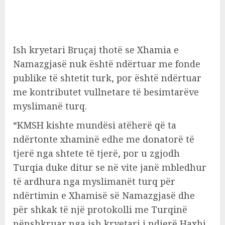
Ish kryetari Bruçaj thotë se Xhamia e
Namazgjasë nuk është ndërtuar me fonde
publike të shtetit turk, por është ndërtuar
me kontributet vullnetare të besimtarëve
myslimanë turq.
“KMSH kishte mundësi atëherë që ta
ndërtonte xhaminë edhe me donatorë të
tjerë nga shtete të tjerë, por u zgjodh
Turqia duke ditur se në vite janë mbledhur
të ardhura nga myslimanët turq për
ndërtimin e Xhamisë së Namazgjasë dhe
për shkak të një protokolli me Turqinë
nënshkruar nga ish kryetari i ndjerë Haxhi