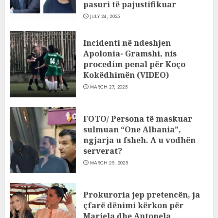
pasuri të pajustifikuar
JULY 24, 2025
Incidenti në ndeshjen
Apolonia- Gramshi, nis
procedim penal për Koço
Kokëdhimën (VIDEO)
MARCH 27, 2025
FOTO/ Persona të maskuar
sulmuan “One Albania”,
ngjarja u fsheh. A u vodhën
serverat?
MARCH 25, 2025
Prokuroria jep pretencën, ja
çfarë dënimi kërkon për
Mariela dhe Antonela