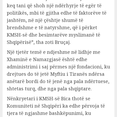
keq tani që shoh një ndërhyrje të egër të
politikës, mbi të gjitha edhe të faktorëve të
jashtëm, në një çështje shumë të
brendshme e të natyrshme, që i përket
KMSH-së dhe besimtarëve myslimanë të
Shqipërisë”, tha zoti Bruçaj.
Një tjetër temë e ndjeshme në lidhje me
Xhaminë e Namazgjasë është edhe
administrimi i saj përmes një fondacioni, ku
drejtues do të jetë Myftiu i Tiranës ndërsa
anëtarë bordi do të jenë nga pala ndërtuese,
shtetas turq, dhe nga pala shqiptare.
Nënkryetari i KMSH-së Bica thotë se
Komuniteti në Shqipëri ka edhe përvoja të
tjera të ngjashme bashkëpunimi, ku