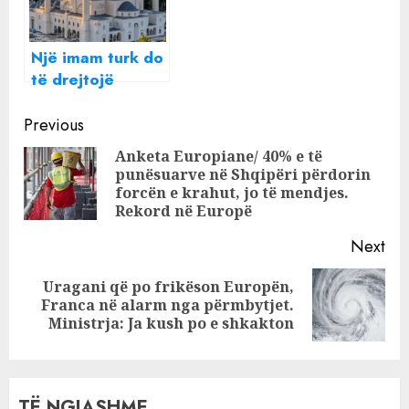
Një imam turk do
të drejtojë
Xhaminë e
Continue
Namazgjasë
Previous
Reading
Anketa Europiane/ 40% e të
punësuarve në Shqipëri përdorin
Pre
forcën e krahut, jo të mendjes.
pos
Rekord në Europë
Next
Uragani që po frikëson Europën,
Next
Franca në alarm nga përmbytjet.
post:
Ministrja: Ja kush po e shkakton
TË NGJASHME