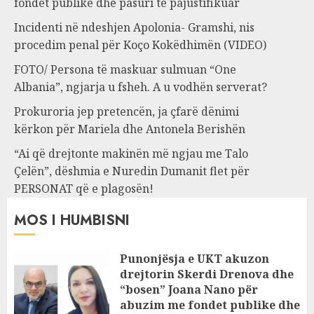
fondet publike dhe pasuri të pajustifikuar
Incidenti në ndeshjen Apolonia- Gramshi, nis
procedim penal për Koço Kokëdhimën (VIDEO)
FOTO/ Persona të maskuar sulmuan “One
Albania”, ngjarja u fsheh. A u vodhën serverat?
Prokuroria jep pretencën, ja çfarë dënimi
kërkon për Mariela dhe Antonela Berishën
“Ai që drejtonte makinën më ngjau me Talo
Çelën”, dëshmia e Nuredin Dumanit flet për
PERSONAT që e plagosën!
MOS I HUMBISNI
Punonjësja e UKT akuzon
drejtorin Skerdi Drenova dhe
“bosen” Joana Nano për
abuzim me fondet publike dhe