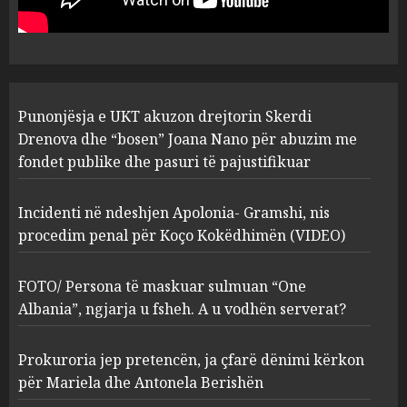
abuzim me fondet publike dhe
pasuri të pajustifikuar
1
JULY 24, 2025
Incidenti në ndeshjen
Punonjësja e UKT akuzon drejtorin Skerdi
Apolonia- Gramshi, nis
procedim penal për Koço
Drenova dhe “bosen” Joana Nano për abuzim me
Kokëdhimën (VIDEO)
fondet publike dhe pasuri të pajustifikuar
2
MARCH 27, 2025
Incidenti në ndeshjen Apolonia- Gramshi, nis
procedim penal për Koço Kokëdhimën (VIDEO)
FOTO/ Persona të maskuar
sulmuan “One Albania”,
ngjarja u fsheh. A u vodhën
FOTO/ Persona të maskuar sulmuan “One
serverat?
Albania”, ngjarja u fsheh. A u vodhën serverat?
3
MARCH 25, 2025
Prokuroria jep pretencën, ja çfarë dënimi kërkon
Prokuroria jep pretencën, ja
për Mariela dhe Antonela Berishën
çfarë dënimi kërkon për