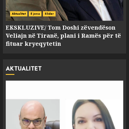
Aktualitet
E jona
Slider
EKSKLUZIVE/ Tom Doshi zëvendëson
Veliajn në Tiranë, plani i Ramës për të
fituar kryeqytetin
AKTUALITET