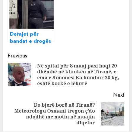
ndodhë pas
madhe
sulmit iranian mbi
Izraelin?
Detajet për
bandat e drogës
në Tiranë,
Continue
shpërndarësit
Previous
furnizoheshin nga
Reading
Në spital për 8 muaj pasi hoqi 20
një person nga
dhëmbë në klinikën në Tiranë, e
Pre
Lindja e Mesme
ëma e Simones: Ka humbur 30 kg,
pos
është kockë e lëkurë
Next
Do bjerë borë në Tiranë?
Meteorologu Osmani tregon ç’do
Next
ndodhë me motin në muajin
post:
dhjetor