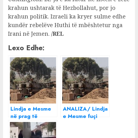
krahun ushtarak të Hezbollahut, por jo
krahun politik. Izraeli ka kryer sulme edhe
kundër rebelëve Huthi të mbështetur nga
Irani në Jemen.
/REL
Lexo Edhe:
Lindja e Mesme
ANALIZA/ Lindja
në prag të
e Mesme fuçi
katastrofës,
baruti: Frika nga
çfarë do të
një luftë më e