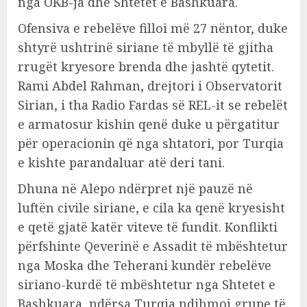
nga OKB-ja dhe Shtetet e Bashkuara.
Ofensiva e rebelëve filloi më 27 nëntor, duke
shtyrë ushtrinë siriane të mbyllë të gjitha
rrugët kryesore brenda dhe jashtë qytetit.
Rami Abdel Rahman, drejtori i Observatorit
Sirian, i tha Radio Fardas së REL-it se rebelët
e armatosur kishin qenë duke u përgatitur
për operacionin që nga shtatori, por Turqia
e kishte parandaluar atë deri tani.
Dhuna në Alepo ndërpret një pauzë në
luftën civile siriane, e cila ka qenë kryesisht
e qetë gjatë katër viteve të fundit. Konflikti
përfshinte Qeverinë e Assadit të mbështetur
nga Moska dhe Teherani kundër rebelëve
siriano-kurdë të mbështetur nga Shtetet e
Bashkuara, ndërsa Turqia ndihmoi grupe të