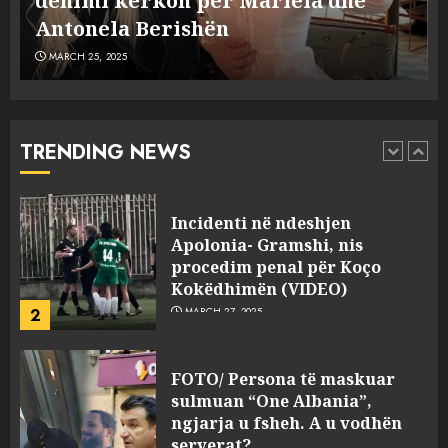
Dumanit flet për PERSONAT që e
5
MARCH 25, 2025
plagosën!
MARCH 25, 2025
Punonjësja e UKT akuzon
drejtorin Skerdi Drenova dhe
“bosen” Joana Nano për
abuzim me fondet publike dhe
TRENDING NEWS
pasuri të pajustifikuar
1
JULY 24, 2025
Incidenti në ndeshjen
Apolonia- Gramshi, nis
procedim penal për Koço
Kokëdhimën (VIDEO)
2
MARCH 27, 2025
FOTO/ Persona të maskuar
sulmuan “One Albania”,
ngjarja u fsheh. A u vodhën
serverat?