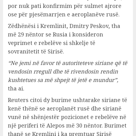
por nuk pati konfirmim për sulmet ajrore
ose për pjesëmarrjen e aeroplanëve rusë.
Zëdhënësi i Kremlinit, Dmitry Peskov, tha
më 29 nëntor se Rusia i konsideron
veprimet e rebelëve si shkelje të
sovranitetit të Sirisë.
“Ne jemi në favor të autoriteteve siriane që të
vendosin rregull dhe të rivendosin rendin
kushtetues sa më shpejt të jetë e mundur”,
tha ai.
Reuters citoi dy burime ushtarake siriane të
kenë thënë se aeroplanët rusë dhe sirianë
vunë në shënjestër pozicionet e rebelëve në
një periferi të Alepos më 30 nëntor. Burimet
thanë se Kremlini i ka premtuar Sirisë