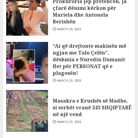
Prokuroria jep pretencën, ja
çfarë dënimi kërkon për
Mariela dhe Antonela
Berishën
MARCH 25, 2025
“Ai që drejtonte makinën më
ngjau me Talo Çelën”,
dëshmia e Nuredin Dumanit
flet për PERSONAT që e
plagosën!
MARCH 25, 2025
Masakra e Krushës së Madhe,
si serbët vranë 243 SHQIPTARË
në një vend
MARCH 25, 2025