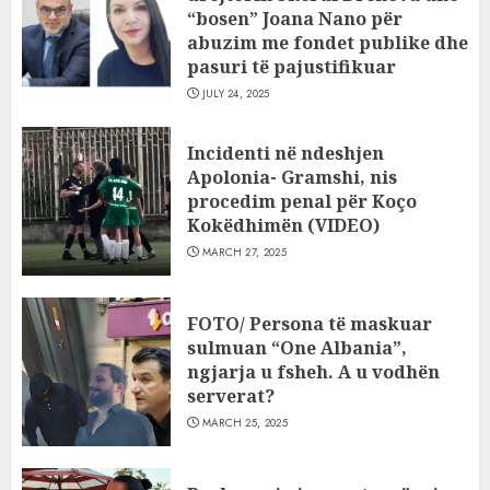
“bosen” Joana Nano për
abuzim me fondet publike dhe
pasuri të pajustifikuar
JULY 24, 2025
Incidenti në ndeshjen
Apolonia- Gramshi, nis
procedim penal për Koço
Kokëdhimën (VIDEO)
MARCH 27, 2025
FOTO/ Persona të maskuar
sulmuan “One Albania”,
ngjarja u fsheh. A u vodhën
serverat?
MARCH 25, 2025