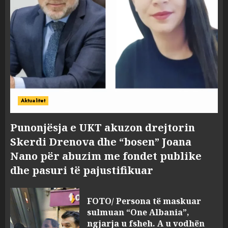
Aktualitet
Punonjësja e UKT akuzon drejtorin
Skerdi Drenova dhe “bosen” Joana
Nano për abuzim me fondet publike
dhe pasuri të pajustifikuar
FOTO/ Persona të maskuar
sulmuan “One Albania”,
ngjarja u fsheh. A u vodhën