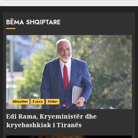
BËMA SHQIPTARE
Aktualitet
E jona
Slider
Edi Rama, Kryeministër dhe
kryebashkiak i Tiranës