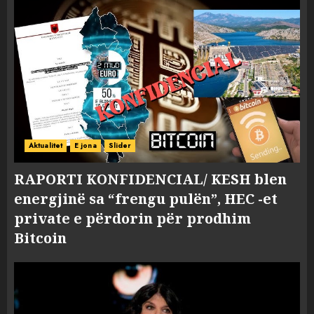
Aktualitet
E jona
Slider
RAPORTI KONFIDENCIAL/ KESH blen
energjinë sa “frengu pulën”, HEC -et
private e përdorin për prodhim
Bitcoin