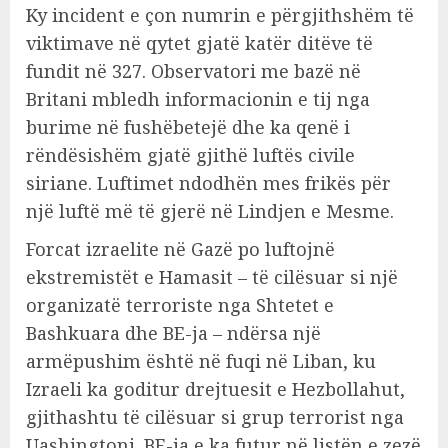
Ky incident e çon numrin e përgjithshëm të
viktimave në qytet gjatë katër ditëve të
fundit në 327. Observatori me bazë në
Britani mbledh informacionin e tij nga
burime në fushëbetejë dhe ka qenë i
rëndësishëm gjatë gjithë luftës civile
siriane. Luftimet ndodhën mes frikës për
një luftë më të gjerë në Lindjen e Mesme.
Forcat izraelite në Gazë po luftojnë
ekstremistët e Hamasit – të cilësuar si një
organizatë terroriste nga Shtetet e
Bashkuara dhe BE-ja – ndërsa një
armëpushim është në fuqi në Liban, ku
Izraeli ka goditur drejtuesit e Hezbollahut,
gjithashtu të cilësuar si grup terrorist nga
Uashingtoni. BE-ja e ka futur në listën e zezë