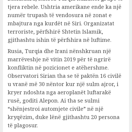
tjera rebele. Ushtria amerikane ende ka një
numër trupash të vendosura në zonat e
mbajtura nga kurdët në Siri. Organizatat
terroriste, përfshirë Shtetin Islamik,
gjithashtu ishin të përfshira në luftime.
Rusia, Turqia dhe Irani nënshkruan një
marrëveshje në vitin 2019 për të ngrirë
konfliktin në pozicionet e atëhershme.
Observatori Sirian tha se të paktën 16 civilë
u vranë më 30 nëntor kur një sulm ajror, i
kryer ndoshta nga aeroplanët luftarakë
rusë, goditi Alepon. Ai tha se sulmi
“shënjestroi automjete civile” në një
kryqëzim, duke lënë gjithashtu 20 persona
të plagosur.