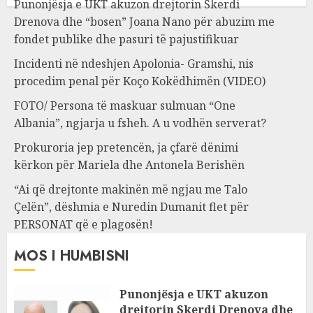
Punonjësja e UKT akuzon drejtorin Skerdi
Drenova dhe “bosen” Joana Nano për abuzim me
fondet publike dhe pasuri të pajustifikuar
Incidenti në ndeshjen Apolonia- Gramshi, nis
procedim penal për Koço Kokëdhimën (VIDEO)
FOTO/ Persona të maskuar sulmuan “One
Albania”, ngjarja u fsheh. A u vodhën serverat?
Prokuroria jep pretencën, ja çfarë dënimi
kërkon për Mariela dhe Antonela Berishën
“Ai që drejtonte makinën më ngjau me Talo
Çelën”, dëshmia e Nuredin Dumanit flet për
PERSONAT që e plagosën!
MOS I HUMBISNI
Punonjësja e UKT akuzon
drejtorin Skerdi Drenova dhe