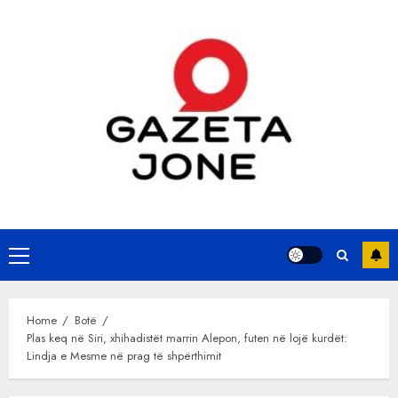
Skip
to
content
Primary
Menu
Home
Botë
Plas keq në Siri, xhihadistët marrin Alepon, futen në lojë kurdët:
Lindja e Mesme në prag të shpërthimit