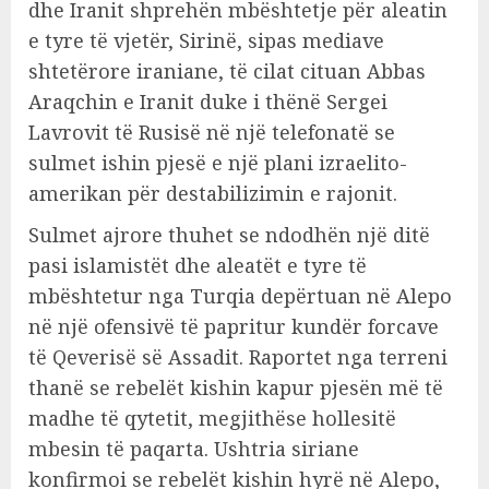
dhe Iranit shprehën mbështetje për aleatin
e tyre të vjetër, Sirinë, sipas mediave
shtetërore iraniane, të cilat cituan Abbas
Araqchin e Iranit duke i thënë Sergei
Lavrovit të Rusisë në një telefonatë se
sulmet ishin pjesë e një plani izraelito-
amerikan për destabilizimin e rajonit.
Sulmet ajrore thuhet se ndodhën një ditë
pasi islamistët dhe aleatët e tyre të
mbështetur nga Turqia depërtuan në Alepo
në një ofensivë të papritur kundër forcave
të Qeverisë së Assadit. Raportet nga terreni
thanë se rebelët kishin kapur pjesën më të
madhe të qytetit, megjithëse hollesitë
mbesin të paqarta. Ushtria siriane
konfirmoi se rebelët kishin hyrë në Alepo,