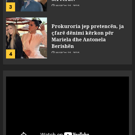
3
MARCH 25, 2025
Prokuroria jep pretencën, ja
çfarë dënimi kërkon për
Mariela dhe Antonela
Berishën
4
MARCH 25, 2025
“Ai që drejtonte makinën më
ngjau me Talo Çelën”,
dëshmia e Nuredin Dumanit
flet për PERSONAT që e
plagosën!
5
MARCH 25, 2025
Punonjësja e UKT akuzon
drejtorin Skerdi Drenova dhe
“bosen” Joana Nano për