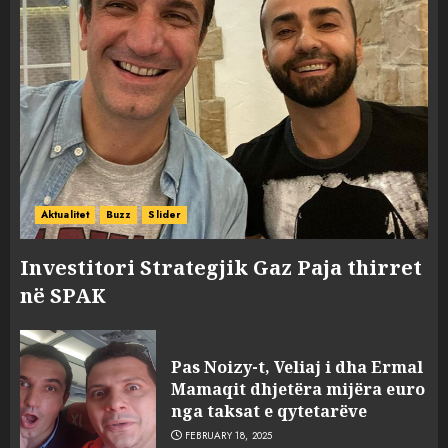
Aktualitet
Buzz
Slider
Investitori Strategjik Gaz Paja thirret
në SPAK
Pas Noizy-t, Veliaj i dha Ermal
Mamaqit dhjetëra mijëra euro
nga taksat e qytetarëve
FEBRUARY 18, 2025