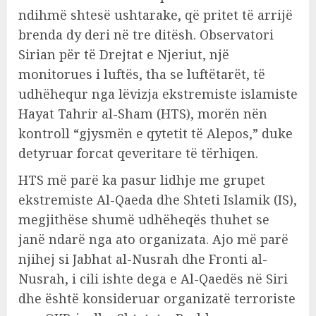
ndihmë shtesë ushtarake, që pritet të arrijë
brenda dy deri në tre ditësh. Observatori
Sirian për të Drejtat e Njeriut, një
monitorues i luftës, tha se luftëtarët, të
udhëhequr nga lëvizja ekstremiste islamiste
Hayat Tahrir al-Sham (HTS), morën nën
kontroll “gjysmën e qytetit të Alepos,” duke
detyruar forcat qeveritare të tërhiqen.
HTS më parë ka pasur lidhje me grupet
ekstremiste Al-Qaeda dhe Shteti Islamik (IS),
megjithëse shumë udhëheqës thuhet se
janë ndarë nga ato organizata. Ajo më parë
njihej si Jabhat al-Nusrah dhe Fronti al-
Nusrah, i cili ishte dega e Al-Qaedës në Siri
dhe është konsideruar organizatë terroriste