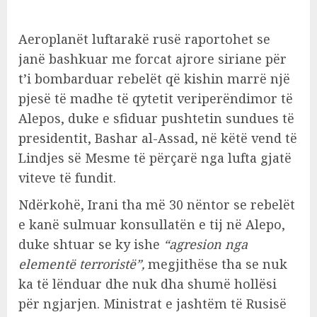
Aeroplanët luftarakë rusë raportohet se
janë bashkuar me forcat ajrore siriane për
t’i bombarduar rebelët që kishin marrë një
pjesë të madhe të qytetit veriperëndimor të
Alepos, duke e sfiduar pushtetin sundues të
presidentit, Bashar al-Assad, në këtë vend të
Lindjes së Mesme të përçarë nga lufta gjatë
viteve të fundit.
Ndërkohë, Irani tha më 30 nëntor se rebelët
e kanë sulmuar konsullatën e tij në Alepo,
duke shtuar se ky ishe
“agresion nga
elementë terroristë”,
megjithëse tha se nuk
ka të lënduar dhe nuk dha shumë hollësi
për ngjarjen. Ministrat e jashtëm të Rusisë