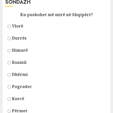
SONDAZH
Ku pushohet më mirë në Shqipëri?
Vlorë
Durrës
Himarë
Ksamil
Dhërmi
Pogradec
Korcë
Përmet