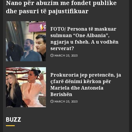
Nano për abuzim me fondet publike
dhe pasuri të pajustifikuar
FOTO/ Persona të maskuar
sulmuan “One Albania”,
ngjarja u fsheh. A u vodhën
serverat?
MARCH 25, 2025
Prokuroria jep pretencën, ja
çfarë dënimi kërkon për
Mariela dhe Antonela
Berishën
MARCH 25, 2025
BUZZ