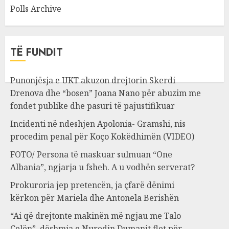
Polls Archive
TË FUNDIT
Punonjësja e UKT akuzon drejtorin Skerdi
Drenova dhe “bosen” Joana Nano për abuzim me
fondet publike dhe pasuri të pajustifikuar
Incidenti në ndeshjen Apolonia- Gramshi, nis
procedim penal për Koço Kokëdhimën (VIDEO)
FOTO/ Persona të maskuar sulmuan “One
Albania”, ngjarja u fsheh. A u vodhën serverat?
Prokuroria jep pretencën, ja çfarë dënimi
kërkon për Mariela dhe Antonela Berishën
“Ai që drejtonte makinën më ngjau me Talo
Çelën”, dëshmia e Nuredin Dumanit flet për