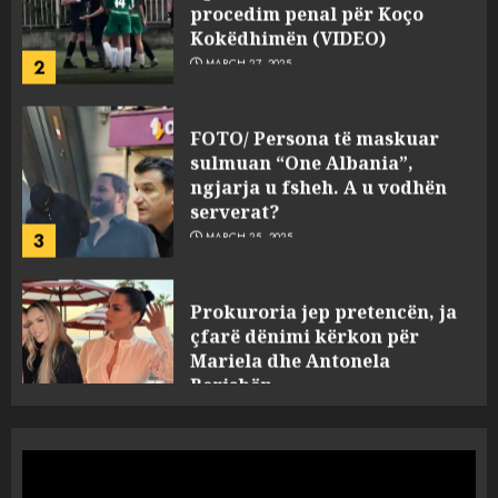
2
MARCH 27, 2025
FOTO/ Persona të maskuar
sulmuan “One Albania”,
ngjarja u fsheh. A u vodhën
serverat?
3
MARCH 25, 2025
Prokuroria jep pretencën, ja
çfarë dënimi kërkon për
Mariela dhe Antonela
Berishën
4
MARCH 25, 2025
“Ai që drejtonte makinën më
ngjau me Talo Çelën”,
dëshmia e Nuredin Dumanit