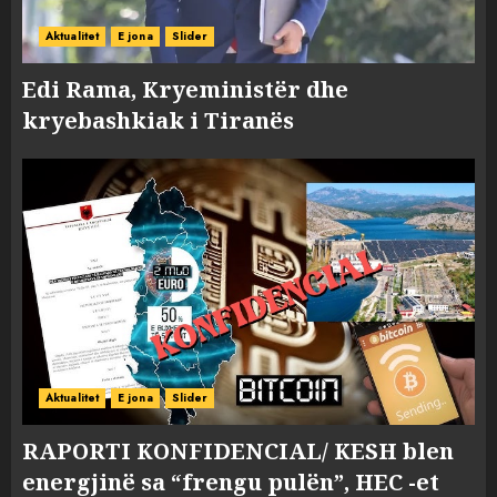
Aktualitet
E jona
Slider
Edi Rama, Kryeministër dhe
kryebashkiak i Tiranës
Aktualitet
E jona
Slider
RAPORTI KONFIDENCIAL/ KESH blen
energjinë sa “frengu pulën”, HEC -et