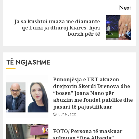
Next
Ja sa kushtoi unaza me diamante
Next
që Luizi ja dhuroj Kiares, hyri
post:
borxh për të
TË NGJASHME
Punonjësja e UKT akuzon
drejtorin Skerdi Drenova dhe
“bosen” Joana Nano për
abuzim me fondet publike dhe
pasuri të pajustifikuar
JULY 24, 2025
FOTO/ Persona të maskuar
sulmuan “One Albania”,