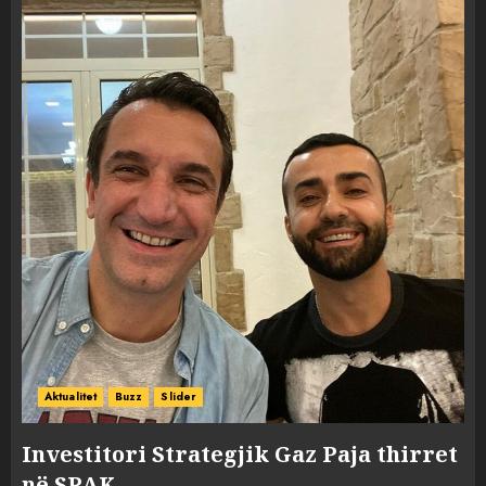
Aktualitet
Buzz
Slider
Investitori Strategjik Gaz Paja thirret
në SPAK