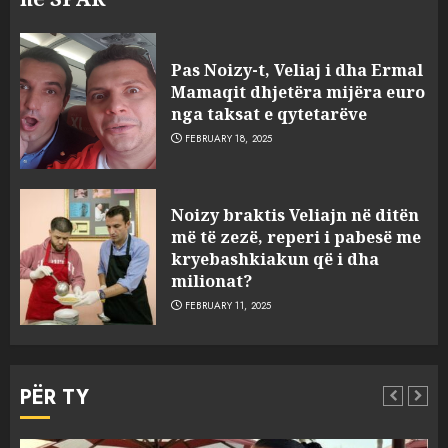
Pas Noizy-t, Veliaj i dha Ermal
Mamaqit dhjetëra mijëra euro
nga taksat e qytetarëve
FEBRUARY 18, 2025
FOTO/ Persona të maskuar
Noizy braktis Veliajn në ditën
sulmuan “One Albania”,
më të zezë, reperi i pabesë me
ngjarja u fsheh. A u vodhën
kryebashkiakun që i dha
serverat?
milionat?
3
MARCH 25, 2025
FEBRUARY 11, 2025
Prokuroria jep pretencën, ja
çfarë dënimi kërkon për
PËR TY
Mariela dhe Antonela
Berishën
4
MARCH 25, 2025