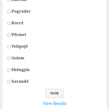
Pogradec
Korcë
Përmet
Velipojë
Golem
Shëngjin
Sarandë
View Results