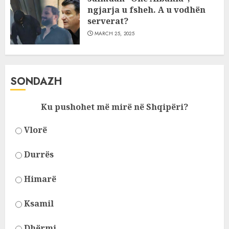
ngjarja u fsheh. A u vodhën
serverat?
MARCH 25, 2025
SONDAZH
Ku pushohet më mirë në Shqipëri?
Vlorë
Durrës
Himarë
Ksamil
Dhërmi