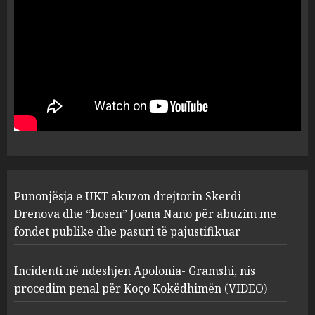
flet për PERSONAT që e
plagosën!
5
MARCH 25, 2025
Punonjësja e UKT akuzon
drejtorin Skerdi Drenova dhe
“bosen” Joana Nano për
abuzim me fondet publike dhe
pasuri të pajustifikuar
1
JULY 24, 2025
Incidenti në ndeshjen
Punonjësja e UKT akuzon drejtorin Skerdi
Apolonia- Gramshi, nis
procedim penal për Koço
Drenova dhe “bosen” Joana Nano për abuzim me
Kokëdhimën (VIDEO)
fondet publike dhe pasuri të pajustifikuar
2
MARCH 27, 2025
Incidenti në ndeshjen Apolonia- Gramshi, nis
procedim penal për Koço Kokëdhimën (VIDEO)
FOTO/ Persona të maskuar
sulmuan “One Albania”,