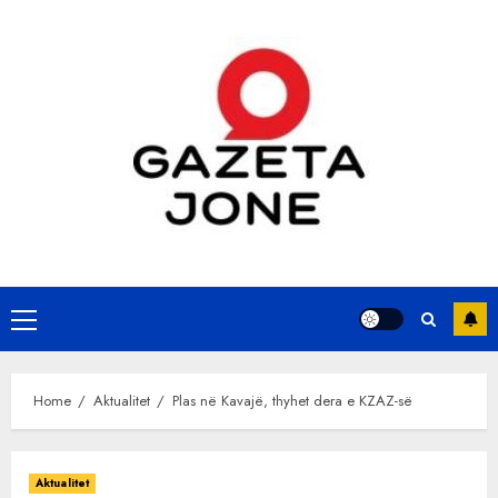
Skip
to
content
Primary
Menu
Home
Aktualitet
Plas në Kavajë, thyhet dera e KZAZ-së
Aktualitet