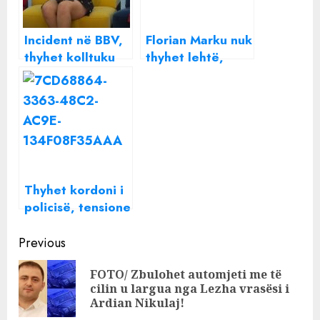
Incident në BBV,
Florian Marku nuk
thyhet kolltuku
thyhet lehtë,
në transmetim
“mbyt”
live
britanikun në
grushte, fiton me
knock out
Thyhet kordoni i
policisë, tensione
në fund të
Continue
protestës,
Previous
tërhiqe zvarrë
Reading
FOTO/ Zbulohet automjeti me të
qytetari
Pre
cilin u largua nga Lezha vrasësi i
pos
Ardian Nikulaj!