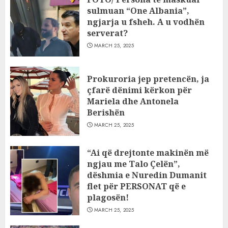
sulmuan “One Albania”,
ngjarja u fsheh. A u vodhën
serverat?
MARCH 25, 2025
Prokuroria jep pretencën, ja
çfarë dënimi kërkon për
Mariela dhe Antonela
Berishën
MARCH 25, 2025
“Ai që drejtonte makinën më
ngjau me Talo Çelën”,
dëshmia e Nuredin Dumanit
flet për PERSONAT që e
plagosën!
MARCH 25, 2025