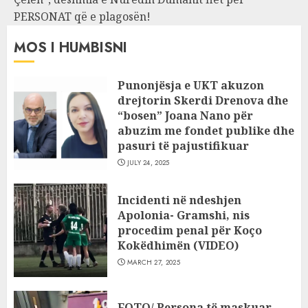
PERSONAT që e plagosën!
MOS I HUMBISNI
Punonjësja e UKT akuzon
drejtorin Skerdi Drenova dhe
“bosen” Joana Nano për
abuzim me fondet publike dhe
pasuri të pajustifikuar
JULY 24, 2025
Incidenti në ndeshjen
Apolonia- Gramshi, nis
procedim penal për Koço
Kokëdhimën (VIDEO)
MARCH 27, 2025
FOTO/ Persona të maskuar