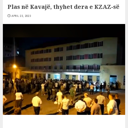
Plas në Kavajë, thyhet dera e KZAZ-së
APRIL 23, 2023