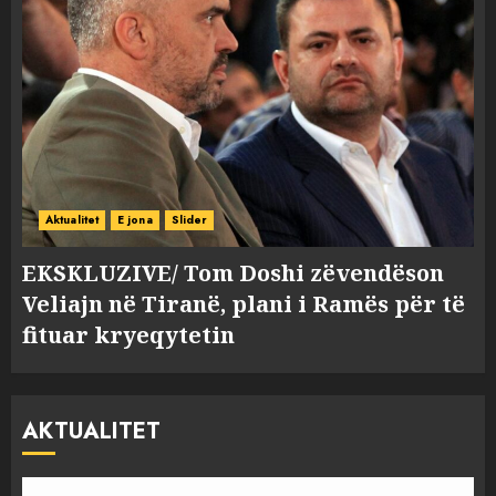
Aktualitet
E jona
Slider
EKSKLUZIVE/ Tom Doshi zëvendëson
Veliajn në Tiranë, plani i Ramës për të
fituar kryeqytetin
AKTUALITET