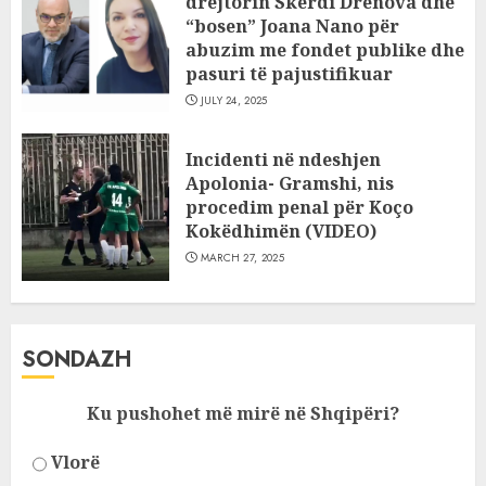
drejtorin Skerdi Drenova dhe
“bosen” Joana Nano për
abuzim me fondet publike dhe
pasuri të pajustifikuar
JULY 24, 2025
Incidenti në ndeshjen
Apolonia- Gramshi, nis
procedim penal për Koço
Kokëdhimën (VIDEO)
MARCH 27, 2025
SONDAZH
Ku pushohet më mirë në Shqipëri?
Vlorë