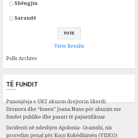
Shëngjin
Sarandë
View Results
Polls Archive
TË FUNDIT
Punonjësja e UKT akuzon drejtorin Skerdi
Drenova dhe “bosen” Joana Nano për abuzim me
fondet publike dhe pasuri të pajustifikuar
Incidenti në ndeshjen Apolonia- Gramshi, nis
procedim penal për Koço Kokëdhimën (VIDEO)