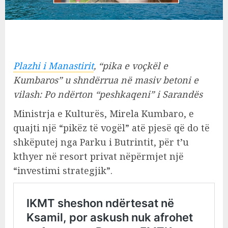
Plazhi i Manastirit
, “pika e voçkël e
Kumbaros” u shndërrua në masiv betoni e
vilash: Po ndërton “peshkaqeni” i Sarandës
Ministrja e Kulturës, Mirela Kumbaro, e
quajti një “pikëz të vogël” atë pjesë që do të
shkëputej nga Parku i Butrintit, për t’u
kthyer në resort privat nëpërmjet një
“investimi strategjik”.