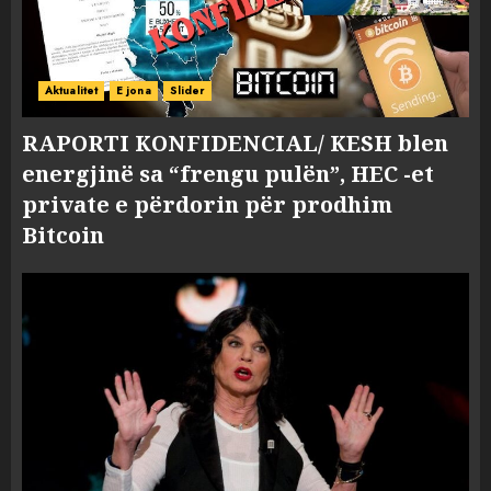
Aktualitet
E jona
Slider
RAPORTI KONFIDENCIAL/ KESH blen
energjinë sa “frengu pulën”, HEC -et
private e përdorin për prodhim
Bitcoin