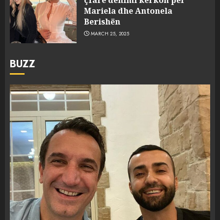
çfarë dënimi kërkon për
Mariela dhe Antonela
Berishën
MARCH 25, 2025
BUZZ