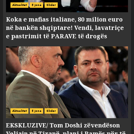
Aktualitet
E jona
Slider
Koka e mafias italiane, 80 milion euro
në bankën shqiptare! Vendi, lavatriçe
e pastrimit të PARAVE të drogës
Aktualitet
E jona
Slider
EKSKLUZIVE/ Tom Doshi zëvendëson
Veliajn në Tiranë, plani i Ramës për të