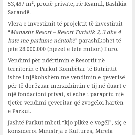
53,467 m², pronë private, në Ksamil, Bashkia
Sarandë.
Vlera e investimit të projektit të investimit
“
Manastir Resort – Resort Turistik 2, 3 dhe 4
kate me parkime nëntokë
” parashikohet të
jetë 28.000.000 (njëzet e tetë milion) Euro.
Vendimi për ndërtimin e Resortit në
territorin e Parkut Kombëtar të Butrintit
ishte i njëkohshëm me vendimin e qeverisë
për të dorëzuar menaxhimin e tij në duart e
një fondacioni privat, si edhe i parapriu një
tjetër vendimi qeveritar që zvogëloi hartën
e Parkut.
Jashtë Parkut mbeti “kjo pikëz e vogël”, siç e
konsideroi Ministrja e Kulturës, Mirela