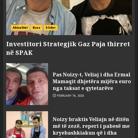
Aktualitet
Buzz
Slider
Investitori Strategjik Gaz Paja thirret
në SPAK
FOTO/ Persona të maskuar
sulmuan “One Albania”,
Pas Noizy-t, Veliaj i dha Ermal
ngjarja u fsheh. A u vodhën
Mamaqit dhjetëra mijëra euro
serverat?
nga taksat e qytetarëve
3
MARCH 25, 2025
FEBRUARY 18, 2025
Prokuroria jep pretencën, ja
Noizy braktis Veliajn në ditën
çfarë dënimi kërkon për
më të zezë, reperi i pabesë me
Mariela dhe Antonela
kryebashkiakun që i dha
Berishën