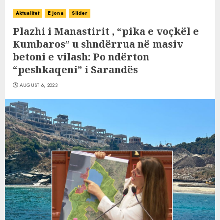
Aktualitet
E jona
Slider
Plazhi i Manastirit , “pika e voçkël e
Kumbaros” u shndërrua në masiv
betoni e vilash: Po ndërton
“peshkaqeni” i Sarandës
AUGUST 6, 2023