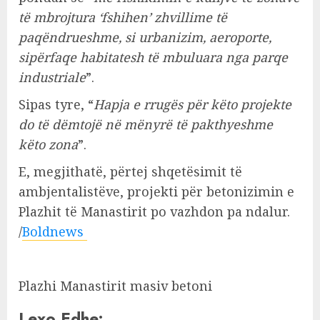
të mbrojtura ‘fshihen’ zhvillime të
paqëndrueshme, si urbanizim, aeroporte,
sipërfaqe habitatesh të mbuluara nga parqe
industriale
”.
Sipas tyre, “
Hapja e rrugës për këto projekte
do të dëmtojë në mënyrë të pakthyeshme
këto zona
”.
E, megjithatë, përtej shqetësimit të
ambjentalistëve, projekti për betonizimin e
Plazhit të Manastirit po vazhdon pa ndalur.
/
Boldnews
Plazhi Manastirit masiv betoni
Lexo Edhe: