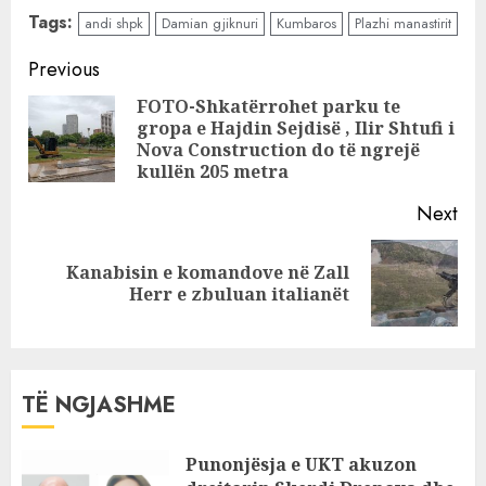
Manastirit: Nga
beton dhe tulla
Tags:
andi shpk
Damian gjiknuri
Kumbaros
Plazhi manastirit
bukuri natyrore u
mbyt me vila
Continue
Previous
luksoze, Idajet
Reading
FOTO-Shkatërrohet parku te
Ismailaj dhe Andi
gropa e Hajdin Sejdisë , Ilir Shtufi i
Pre
Gjiknuri
Nova Construction do të ngrejë
pos
pushtojnë dhe
kullën 205 metra
detin
Next
Kanabisin e komandove në Zall
Next
Herr e zbuluan italianët
post:
TË NGJASHME
Punonjësja e UKT akuzon