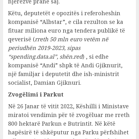
njerëzve pranë saj.
Këtu, deputetët e opozitës i referoheshin
kompanisë “Albstar”, e cila rezulton se ka
fituar miliona euro nga tendera publikë të
qeverisë (
rreth 50 mln euro vetëm në
periudhën 2019-2023, sipas
“spending.data.al”, shën.red
) , si edhe
kompanisë “Andi” shpk të Andi Gjiknurit,
një familjar i deputetit dhe ish-ministrit
socialist, Damian Gjiknuri.
Zvogëlimi i Parkut
Në 26 Janar të vitit 2022, Këshilli i Ministave
miratoi vendimin për të zvogëluar me rreth
800 hektarë Parkun e Butrintit. Në këtë
hapësirë të shkëputur nga Parku përfshihet