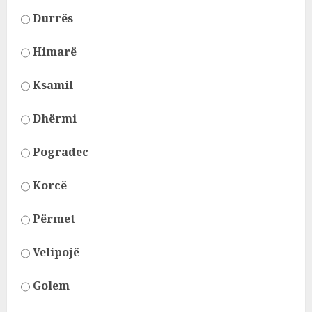
Durrës
Himarë
Ksamil
Dhërmi
Pogradec
Korcë
Përmet
Velipojë
Golem