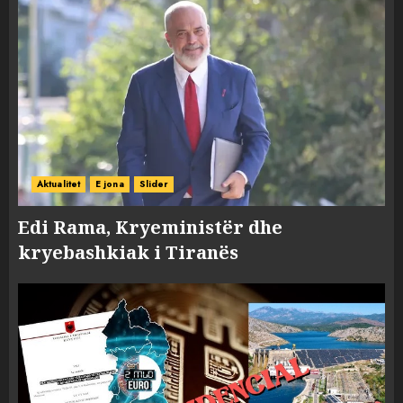
Aktualitet
E jona
Slider
Edi Rama, Kryeministër dhe
kryebashkiak i Tiranës