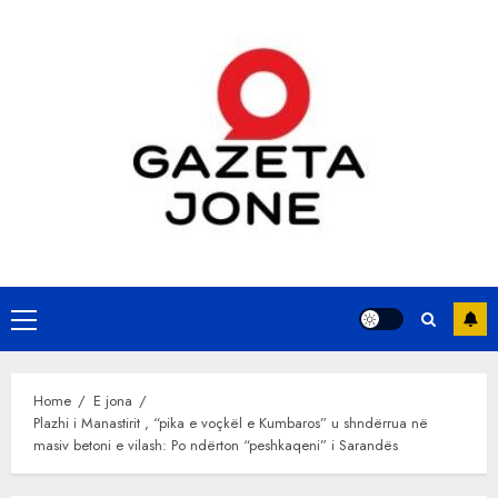
Skip
to
content
Primary
Menu
Home
E jona
Plazhi i Manastirit , “pika e voçkël e Kumbaros” u shndërrua në
masiv betoni e vilash: Po ndërton “peshkaqeni” i Sarandës