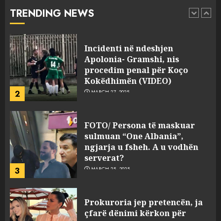
Kokëdhimën (VIDEO)
TRENDING NEWS
2
MARCH 27, 2025
FOTO/ Persona të maskuar
sulmuan “One Albania”,
ngjarja u fsheh. A u vodhën
serverat?
3
MARCH 25, 2025
Prokuroria jep pretencën, ja
çfarë dënimi kërkon për
Mariela dhe Antonela
Berishën
4
MARCH 25, 2025
“Ai që drejtonte makinën më
ngjau me Talo Çelën”,