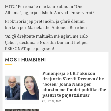
FOTO/ Persona të maskuar sulmuan “One
Albania”, ngjarja u fsheh. A u vodhën serverat?
Prokuroria jep pretencën, ja çfarë dënimi
kërkon për Mariela dhe Antonela Berishën
“Ai që drejtonte makinën më ngjau me Talo
Çelën”, dëshmia e Nuredin Dumanit flet për
PERSONAT që e plagosën!
MOS I HUMBISNI
Punonjësja e UKT akuzon
drejtorin Skerdi Drenova dhe
“bosen” Joana Nano për
abuzim me fondet publike dhe
pasuri të pajustifikuar
JULY 24, 2025