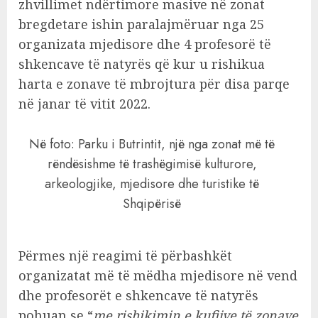
zhvillimet ndërtimore masive në zonat
bregdetare ishin paralajmëruar nga 25
organizata mjedisore dhe 4 profesorë të
shkencave të natyrës që kur u rishikua
harta e zonave të mbrojtura për disa parqe
në janar të vitit 2022.
Në foto: Parku i Butrintit, një nga zonat më të
rëndësishme të trashëgimisë kulturore,
arkeologjike, mjedisore dhe turistike të
Shqipërisë
Përmes një reagimi të përbashkët
organizatat më të mëdha mjedisore në vend
dhe profesorët e shkencave të natyrës
pohuan se “
me rishikimin e kufijve të zonave