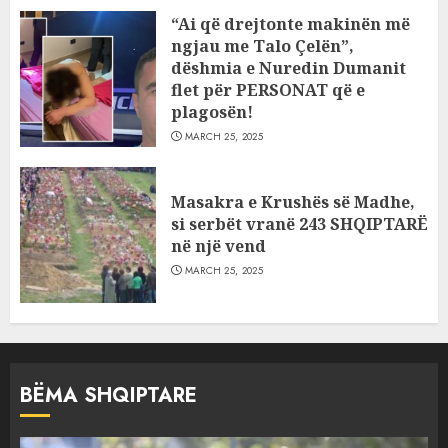
“Ai që drejtonte makinën më
ngjau me Talo Çelën”,
dëshmia e Nuredin Dumanit
flet për PERSONAT që e
plagosën!
MARCH 25, 2025
Masakra e Krushës së Madhe,
si serbët vranë 243 SHQIPTARË
në një vend
MARCH 25, 2025
BËMA SHQIPTARE