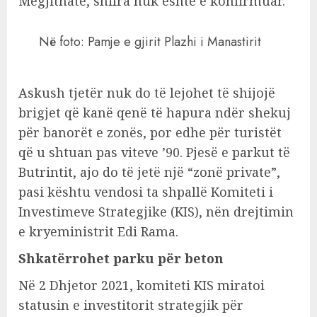
Megjithatë, shifra nuk është e konfirmuar.
Në foto: Pamje e gjirit Plazhi i Manastirit
Askush tjetër nuk do të lejohet të shijojë
brigjet që kanë qenë të hapura ndër shekuj
për banorët e zonës, por edhe për turistët
që u shtuan pas viteve ’90. Pjesë e parkut të
Butrintit, ajo do të jetë një “zonë private”,
pasi kështu vendosi ta shpallë Komiteti i
Investimeve Strategjike (KIS), nën drejtimin
e kryeministrit Edi Rama.
Shkatërrohet parku për beton
Në 2 Dhjetor 2021, komiteti KIS miratoi
statusin e investitorit strategjik për