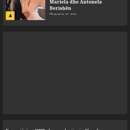
dëshmia e Nuredin Dumanit
flet për PERSONAT që e
plagosën!
5
MARCH 25, 2025
Punonjësja e UKT akuzon
drejtorin Skerdi Drenova dhe
“bosen” Joana Nano për
abuzim me fondet publike dhe
pasuri të pajustifikuar
1
JULY 24, 2025
Incidenti në ndeshjen
Apolonia- Gramshi, nis
procedim penal për Koço
Kokëdhimën (VIDEO)
2
MARCH 27, 2025
FOTO/ Persona të maskuar