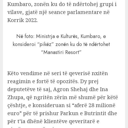
Kumbaro, zonën ku do të ndërtohej grupi i
vilave, gjatë një seance parlamentare në
Korrik 2022.
Në foto: Ministrja e Kulturës, Kumbaro, e
konsideroi “pikëz” zonën ku do të ndërtohet
“Manastiri Resort”
Këto vendime në seri të qeverisë nxitën
reagimin e fortë të opozitës. Dy prej
deputetëve të saj, Agron Shehaj dhe Ina
Zhupa, që ngritën zërin më shumë për këtë
çështje, e konsideruan si “aferë 28 milionë
euro” për të prishur Parkun e Butrintit dhe
për t’ia dhënë klientëve qeveritarë e