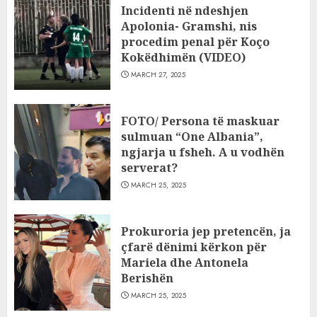
Incidenti në ndeshjen
Apolonia- Gramshi, nis
procedim penal për Koço
Kokëdhimën (VIDEO)
MARCH 27, 2025
FOTO/ Persona të maskuar
sulmuan “One Albania”,
ngjarja u fsheh. A u vodhën
serverat?
MARCH 25, 2025
Prokuroria jep pretencën, ja
çfarë dënimi kërkon për
Mariela dhe Antonela
Berishën
MARCH 25, 2025