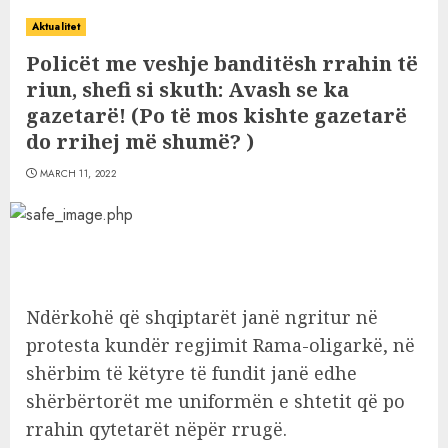
Aktualitet
Policët me veshje banditësh rrahin të
riun, shefi si skuth: Avash se ka
gazetarë! (Po të mos kishte gazetarë
do rrihej më shumë? )
MARCH 11, 2022
Ndërkohë që shqiptarët janë ngritur në
protesta kundër regjimit Rama-oligarkë, në
shërbim të këtyre të fundit janë edhe
shërbërtorët me uniformën e shtetit që po
rrahin qytetarët nëpër rrugë.