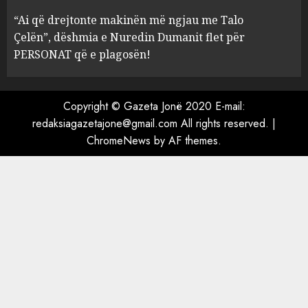
Mariela dhe Antonela
“Ai që drejtonte makinën më ngjau me Talo
Berishën
Çelën”, dëshmia e Nuredin Dumanit flet për
4
MARCH 25, 2025
PERSONAT që e plagosën!
“Ai që drejtonte makinën më
ngjau me Talo Çelën”,
Copyright © Gazeta Jonë 2020 E-mail:
dëshmia e Nuredin Dumanit
redaksiagazetajone@gmail.com
All rights reserved.
|
flet për PERSONAT që e
ChromeNews
by AF themes.
plagosën!
5
MARCH 25, 2025