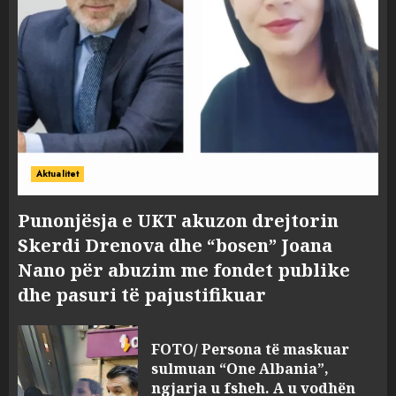
Aktualitet
Punonjësja e UKT akuzon drejtorin
Skerdi Drenova dhe “bosen” Joana
Nano për abuzim me fondet publike
dhe pasuri të pajustifikuar
FOTO/ Persona të maskuar
sulmuan “One Albania”,
ngjarja u fsheh. A u vodhën