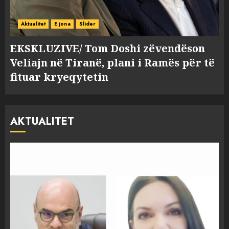
Aktualitet
E jona
Slider
EKSKLUZIVE/ Tom Doshi zëvendëson
Veliajn në Tiranë, plani i Ramës për të
fituar kryeqytetin
AKTUALITET