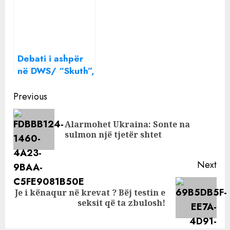
më shumë
vjetra”, Rama për
Berishën: Ai 2.5
milionë, merrte
dhe ‘bodyguard’
se i bukur shumë
Debati i ashpër
hijena non-grata
në DWS/ “Skuth”,
Salsano kapet me
Continue
Arditin: S’të
Previous
njihja më pare!
Reading
Mos shto fjalë
Alarmohet Ukraina: Sonte na
Pre
se…
sulmon një tjetër shtet
pos
Next
Je i kënaqur në krevat ? Bëj testin e
Next
seksit që ta zbulosh!
post: