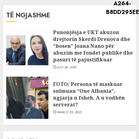
TË NGJASHME
Punonjësja e UKT akuzon
drejtorin Skerdi Drenova dhe
“bosen” Joana Nano për
abuzim me fondet publike dhe
pasuri të pajustifikuar
JULY 24, 2025
FOTO/ Persona të maskuar
sulmuan “One Albania”,
ngjarja u fsheh. A u vodhën
serverat?
MARCH 25, 2025