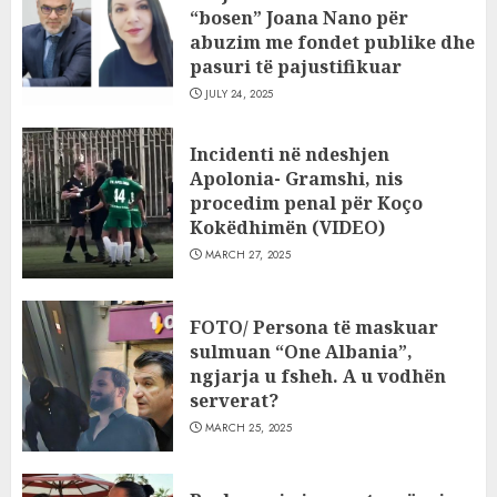
“bosen” Joana Nano për
abuzim me fondet publike dhe
pasuri të pajustifikuar
JULY 24, 2025
Incidenti në ndeshjen
Apolonia- Gramshi, nis
procedim penal për Koço
Kokëdhimën (VIDEO)
MARCH 27, 2025
FOTO/ Persona të maskuar
sulmuan “One Albania”,
ngjarja u fsheh. A u vodhën
serverat?
MARCH 25, 2025