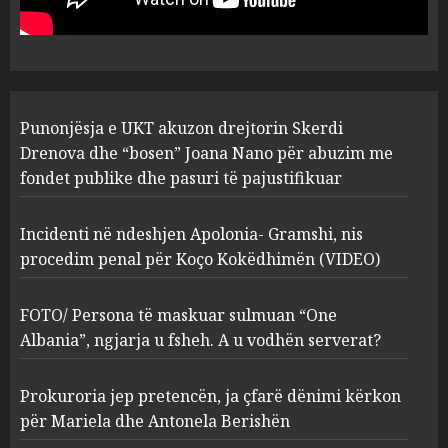
abuzim me fondet publike dhe
pasuri të pajustifikuar
1
JULY 24, 2025
Incidenti në ndeshjen
Punonjësja e UKT akuzon drejtorin Skerdi
Apolonia- Gramshi, nis
procedim penal për Koço
Drenova dhe “bosen” Joana Nano për abuzim me
Kokëdhimën (VIDEO)
fondet publike dhe pasuri të pajustifikuar
2
MARCH 27, 2025
Incidenti në ndeshjen Apolonia- Gramshi, nis
procedim penal për Koço Kokëdhimën (VIDEO)
FOTO/ Persona të maskuar
sulmuan “One Albania”,
ngjarja u fsheh. A u vodhën
FOTO/ Persona të maskuar sulmuan “One
serverat?
Albania”, ngjarja u fsheh. A u vodhën serverat?
3
MARCH 25, 2025
Prokuroria jep pretencën, ja çfarë dënimi kërkon
Prokuroria jep pretencën, ja
për Mariela dhe Antonela Berishën
çfarë dënimi kërkon për