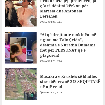
Prokuroria jep pretencën, ja
çfarë dënimi kërkon për
Mariela dhe Antonela
Berishën
MARCH 25, 2025
“Ai që drejtonte makinën më
ngjau me Talo Çelën”,
dëshmia e Nuredin Dumanit
flet për PERSONAT që e
plagosën!
MARCH 25, 2025
Masakra e Krushës së Madhe,
si serbët vranë 243 SHQIPTARË
në një vend
MARCH 25, 2025