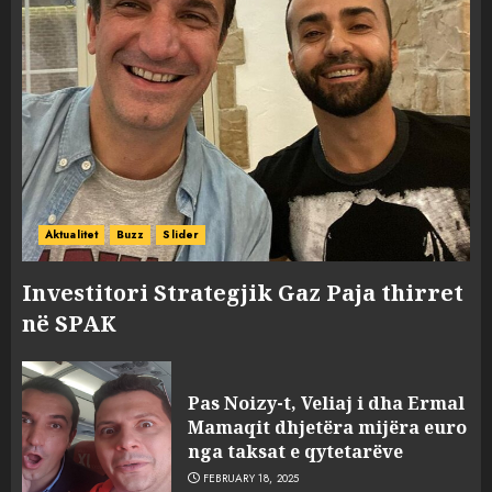
Aktualitet
Buzz
Slider
Investitori Strategjik Gaz Paja thirret
në SPAK
Pas Noizy-t, Veliaj i dha Ermal
Mamaqit dhjetëra mijëra euro
nga taksat e qytetarëve
FEBRUARY 18, 2025