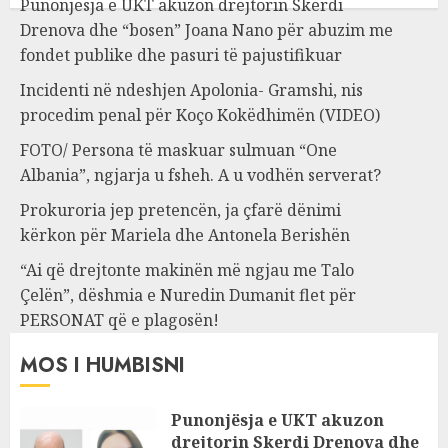
Punonjësja e UKT akuzon drejtorin Skerdi
Drenova dhe “bosen” Joana Nano për abuzim me
fondet publike dhe pasuri të pajustifikuar
Incidenti në ndeshjen Apolonia- Gramshi, nis
procedim penal për Koço Kokëdhimën (VIDEO)
FOTO/ Persona të maskuar sulmuan “One
Albania”, ngjarja u fsheh. A u vodhën serverat?
Prokuroria jep pretencën, ja çfarë dënimi
kërkon për Mariela dhe Antonela Berishën
“Ai që drejtonte makinën më ngjau me Talo
Çelën”, dëshmia e Nuredin Dumanit flet për
PERSONAT që e plagosën!
MOS I HUMBISNI
Punonjësja e UKT akuzon
drejtorin Skerdi Drenova dhe