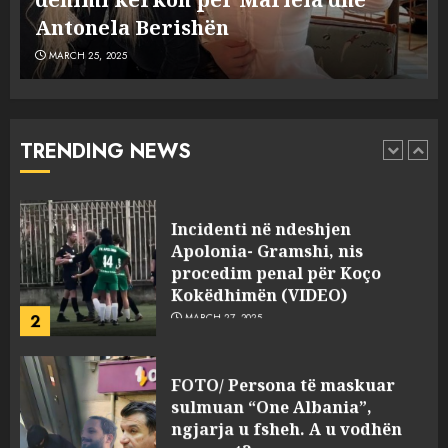
5
MARCH 25, 2025
plagosën!
MARCH 25, 2025
Punonjësja e UKT akuzon
drejtorin Skerdi Drenova dhe
“bosen” Joana Nano për
abuzim me fondet publike dhe
TRENDING NEWS
pasuri të pajustifikuar
1
JULY 24, 2025
Incidenti në ndeshjen
Apolonia- Gramshi, nis
procedim penal për Koço
Kokëdhimën (VIDEO)
2
MARCH 27, 2025
FOTO/ Persona të maskuar
sulmuan “One Albania”,
ngjarja u fsheh. A u vodhën
serverat?