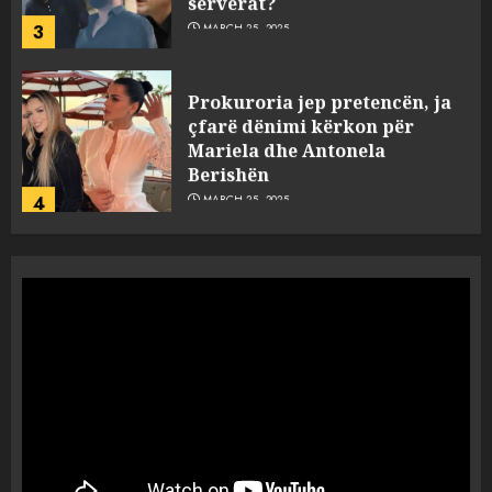
3
MARCH 25, 2025
Prokuroria jep pretencën, ja
çfarë dënimi kërkon për
Mariela dhe Antonela
Berishën
4
MARCH 25, 2025
“Ai që drejtonte makinën më
ngjau me Talo Çelën”,
dëshmia e Nuredin Dumanit
flet për PERSONAT që e
plagosën!
5
MARCH 25, 2025
Punonjësja e UKT akuzon
drejtorin Skerdi Drenova dhe
“bosen” Joana Nano për