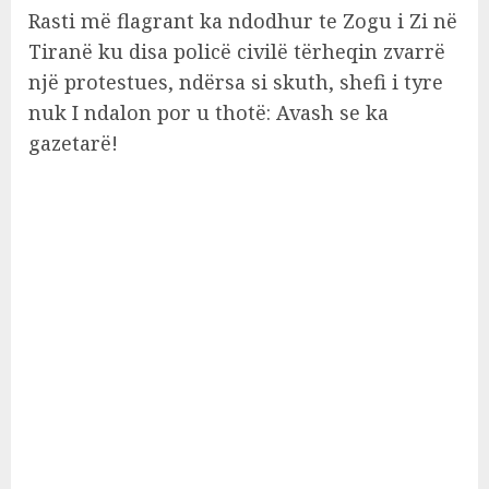
Rasti më flagrant ka ndodhur te Zogu i Zi në
Tiranë ku disa policë civilë tërheqin zvarrë
një protestues, ndërsa si skuth, shefi i tyre
nuk I ndalon por u thotë: Avash se ka
gazetarë!