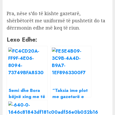
Pra, nëse s’do të kishte gazetarë,
shërbëtorët me uniformë të pushtetit do ta
dërrmonin edhe më keq të riun.
Lexo Edhe:
Semi dhe Bora
“Taksia ime plot
bëjnë xing me të
me gazetarë e
njëjtën veshje,
delegacione, 650
por cilës i shkon
mijë lekë të