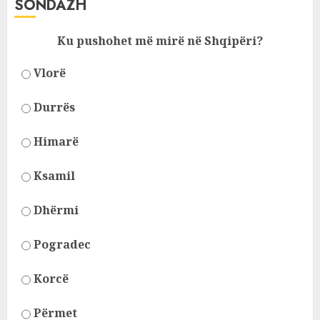
SONDAZH
Ku pushohet më mirë në Shqipëri?
Vlorë
Durrës
Himarë
Ksamil
Dhërmi
Pogradec
Korcë
Përmet