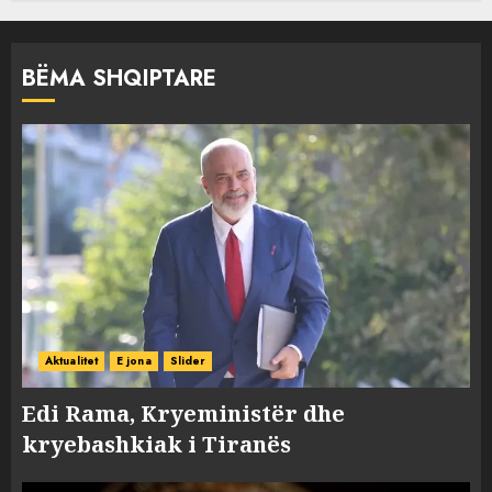
BËMA SHQIPTARE
Aktualitet
E jona
Slider
Edi Rama, Kryeministër dhe
kryebashkiak i Tiranës