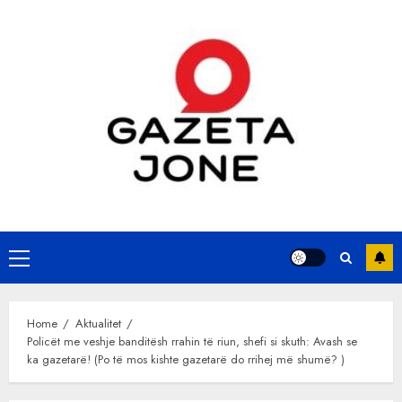
Skip
to
content
Primary
Menu
Home
Aktualitet
Policët me veshje banditësh rrahin të riun, shefi si skuth: Avash se
ka gazetarë! (Po të mos kishte gazetarë do rrihej më shumë? )