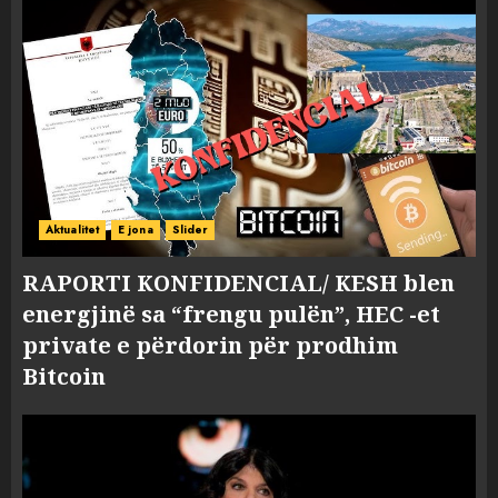
Aktualitet
E jona
Slider
RAPORTI KONFIDENCIAL/ KESH blen
energjinë sa “frengu pulën”, HEC -et
private e përdorin për prodhim
Bitcoin