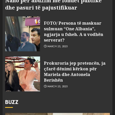
Nano për abuzim me fondet publike
dhe pasuri të pajustifikuar
FOTO/ Persona të maskuar
sulmuan “One Albania”,
ngjarja u fsheh. A u vodhën
serverat?
MARCH 25, 2025
Prokuroria jep pretencën, ja
çfarë dënimi kërkon për
Mariela dhe Antonela
Berishën
MARCH 25, 2025
BUZZ