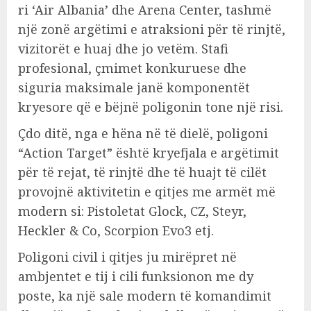
ri ‘Air Albania’ dhe Arena Center, tashmë
një zonë argëtimi e atraksioni për të rinjtë,
vizitorët e huaj dhe jo vetëm. Stafi
profesional, çmimet konkuruese dhe
siguria maksimale janë komponentët
kryesore që e bëjnë poligonin tone një risi.
Çdo ditë, nga e hëna në të dielë, poligoni
“Action Target” është kryefjala e argëtimit
për të rejat, të rinjtë dhe të huajt të cilët
provojnë aktivitetin e qitjes me armët më
modern si: Pistoletat Glock, CZ, Steyr,
Heckler & Co, Scorpion Evo3 etj.
Poligoni civil i qitjes ju mirëpret në
ambjentet e tij i cili funksionon me dy
poste, ka një sale modern të komandimit