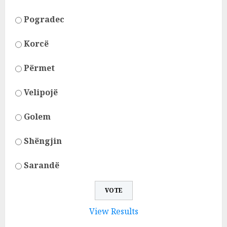
Pogradec
Korcë
Përmet
Velipojë
Golem
Shëngjin
Sarandë
View Results