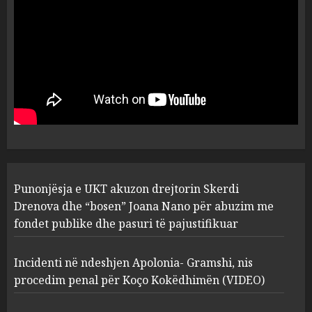
serverat?
3
MARCH 25, 2025
Prokuroria jep pretencën, ja
çfarë dënimi kërkon për
Mariela dhe Antonela
Berishën
4
MARCH 25, 2025
“Ai që drejtonte makinën më
Punonjësja e UKT akuzon drejtorin Skerdi
ngjau me Talo Çelën”,
Drenova dhe “bosen” Joana Nano për abuzim me
dëshmia e Nuredin Dumanit
fondet publike dhe pasuri të pajustifikuar
flet për PERSONAT që e
plagosën!
5
Incidenti në ndeshjen Apolonia- Gramshi, nis
MARCH 25, 2025
procedim penal për Koço Kokëdhimën (VIDEO)