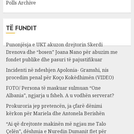
Polls Archive
TË FUNDIT
Punonjësja e UKT akuzon drejtorin Skerdi
Drenova dhe “bosen” Joana Nano për abuzim me
fondet publike dhe pasuri të pajustifikuar
Incidenti në ndeshjen Apolonia- Gramshi, nis
procedim penal për Koço Kokëdhimën (VIDEO)
FOTO/ Persona të maskuar sulmuan “One
Albania”, ngjarja u fsheh. A u vodhën serverat?
Prokuroria jep pretencën, ja çfarë dënimi
kërkon për Mariela dhe Antonela Berishën
“Ai që drejtonte makinën më ngjau me Talo
Çelën”, dëshmia e Nuredin Dumanit flet për