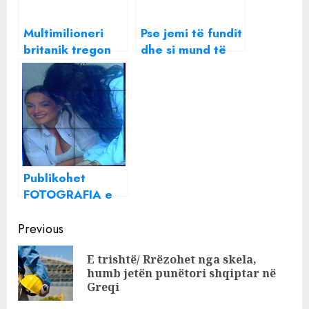
Multimilioneri
Pse jemi të fundit
britanik tregon
dhe si mund të
disa mënyra se si
dalim të parët?
mund të jetoni
‘falas’
Publikohet
FOTOGRAFIA e
fundit e Liridona
Continue
Ademajt disa orë
Previous
para se të vritej
Reading
E trishtë/ Rrëzohet nga skela,
Pre
humb jetën punëtori shqiptar në
pos
Greqi