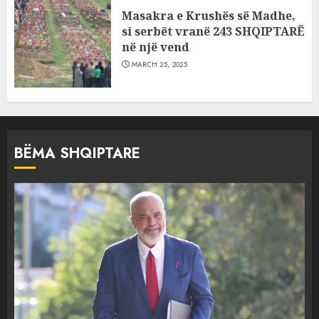
Masakra e Krushës së Madhe,
si serbët vranë 243 SHQIPTARË
në një vend
MARCH 25, 2025
BËMA SHQIPTARE