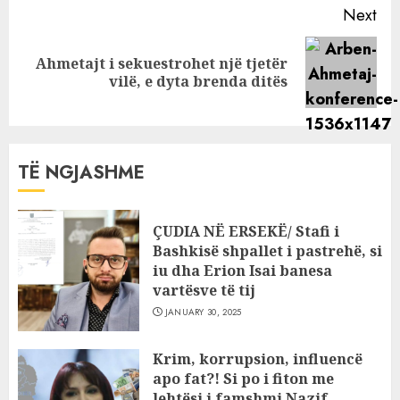
Next
Ahmetajt i sekuestrohet një tjetër
Next
vilë, e dyta brenda ditës
post:
TË NGJASHME
ÇUDIA NË ERSEKË/ Stafi i
Bashkisë shpallet i pastrehë, si
iu dha Erion Isai banesa
vartësve të tij
JANUARY 30, 2025
Krim, korrupsion, influencë
apo fat?! Si po i fiton me
lehtësi i famshmi Nazif