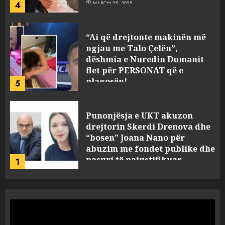
plagosën!
5
MARCH 25, 2025
Punonjësja e UKT akuzon
drejtorin Skerdi Drenova dhe
“bosen” Joana Nano për
abuzim me fondet publike dhe
pasuri të pajustifikuar
1
JULY 24, 2025
Incidenti në ndeshjen
Apolonia- Gramshi, nis
procedim penal për Koço
Kokëdhimën (VIDEO)
2
MARCH 27, 2025
FOTO/ Persona të maskuar
sulmuan “One Albania”,
ngjarja u fsheh. A u vodhën