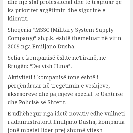
dhe një staf professional dhe të trajnuar që
ka prioritet argëtimin dhe sigurinë e
klientit.
Shoqëria “MSSC (Military System Supply
Company)” sh.p.k, është themeluar në vitin
2009 nga Emiljano Dusha.
Selia e kompanisë është nëTiranë, në
Rrugën: “Dervish Hima”.
Aktiviteti i kompanisë tone është i
përqëndruar në tregëtimin e veshjeve,
aksesorëve dhe pajisjeve special të Ushtrisë
dhe Policisë së Shtetit.
E udhëhequr nga idetë novativ edhe vullneti
i administratorit Emiljano Dusha, kompania
jonë mbetet lider prej shumë vitesh