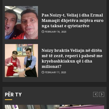
“Ai që drejtonte makinën më
Pas Noizy-t, Veliaj i dha Ermal
ngjau me Talo Çelën”,
Mamaqit dhjetëra mijëra euro
dëshmia e Nuredin Dumanit
nga taksat e qytetarëve
flet për PERSONAT që e
FEBRUARY 18, 2025
plagosën!
5
MARCH 25, 2025
Punonjësja e UKT akuzon
Noizy braktis Veliajn në ditën
drejtorin Skerdi Drenova dhe
më të zezë, reperi i pabesë me
“bosen” Joana Nano për
kryebashkiakun që i dha
abuzim me fondet publike dhe
milionat?
pasuri të pajustifikuar
1
FEBRUARY 11, 2025
JULY 24, 2025
Incidenti në ndeshjen
Apolonia- Gramshi, nis
PËR TY
procedim penal për Koço
Kokëdhimën (VIDEO)