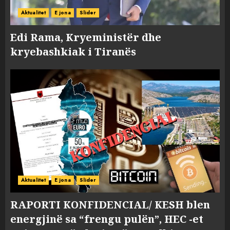
Aktualitet
E jona
Slider
Edi Rama, Kryeministër dhe
kryebashkiak i Tiranës
Aktualitet
E jona
Slider
RAPORTI KONFIDENCIAL/ KESH blen
energjinë sa “frengu pulën”, HEC -et