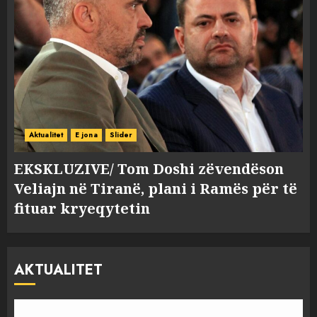
Aktualitet
E jona
Slider
EKSKLUZIVE/ Tom Doshi zëvendëson
Veliajn në Tiranë, plani i Ramës për të
fituar kryeqytetin
AKTUALITET