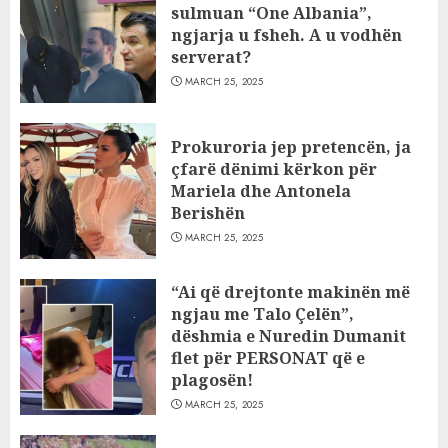
sulmuan “One Albania”,
ngjarja u fsheh. A u vodhën
serverat?
MARCH 25, 2025
Prokuroria jep pretencën, ja
çfarë dënimi kërkon për
Mariela dhe Antonela
Berishën
MARCH 25, 2025
“Ai që drejtonte makinën më
ngjau me Talo Çelën”,
dëshmia e Nuredin Dumanit
flet për PERSONAT që e
plagosën!
MARCH 25, 2025