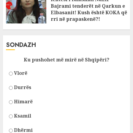
Bajrami tenderët në Qarkun e
Elbasanit! Kush është KOKA që
rri në prapaskenë?!
JANUARY 11, 2025
SONDAZH
Ku pushohet më mirë në Shqipëri?
Vlorë
Durrës
Himarë
Ksamil
Dhërmi