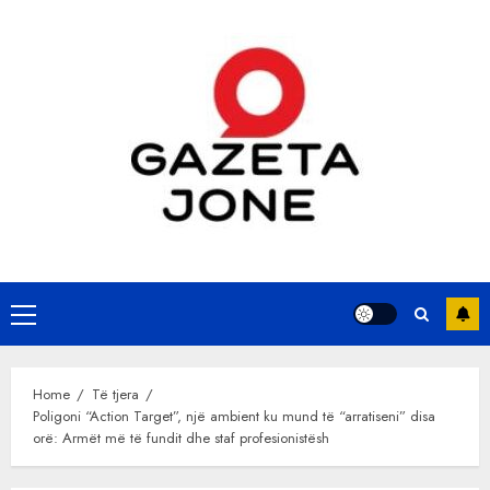
Skip
to
content
Primary
Menu
Home
Të tjera
Poligoni “Action Target”, një ambient ku mund të “arratiseni” disa
orë: Armët më të fundit dhe staf profesionistësh