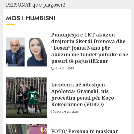
PERSONAT që e plagosën!
MOS I HUMBISNI
Punonjësja e UKT akuzon
drejtorin Skerdi Drenova dhe
“bosen” Joana Nano për
abuzim me fondet publike dhe
pasuri të pajustifikuar
JULY 24, 2025
Incidenti në ndeshjen
Apolonia- Gramshi, nis
procedim penal për Koço
Kokëdhimën (VIDEO)
MARCH 27, 2025
FOTO/ Persona të maskuar