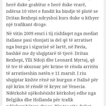
herë duke grabitur e herë duke vrarë,
ndërsa 10 vitet e fundit ka bindje të plotë se
Dritan Rexhepi ndryshoi kurs duke u kthyer
një trafikant droge.
Në vitin 2009 emri i tij rishfaqet nga mediat
italiane pasi vlonjati ia del që të arratiset
nga burgu i sigurisë së lartë, në Pavia,
bashkë me dy shqiptarë të tjerë. Dritan
Rexhepi, Ylli Ndoji dhe Leonard Myrtaj, që
të tre të akuzuar për krime të rënda arritën
të arratiseshin natën e 11 marsit. I riu
shqiptar kishte rënë në burgun e Italisë për
një krim të rëndë të kryer në Venecia.
Ndërkohë njëkohësisht kërkohej edhe nga
Belgjika dhe Hollanda për trafik