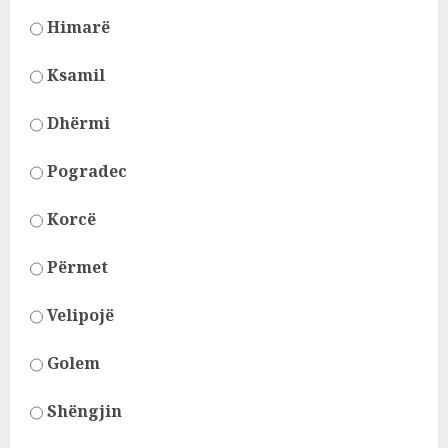
Himarë
Ksamil
Dhërmi
Pogradec
Korcë
Përmet
Velipojë
Golem
Shëngjin