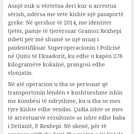
Asnjë nuk u vërtetua deri kur u arrestua
sërish, ndërsa me vete kishte një pasaportë
greke. Në qershor të 2014, me identitet
tjetër, pamje të tjerërsuar Gramoz Rexhepi
mbeti për më shumë se një muaj i
paidentifikuar. Superoperacionin i Policisë
në Quito të Ekuadorit, ku edhe u kapën 278
kilogramëve kokainë, prangosi edhe
vlonjatin.
Në atë operacion u tha se personat që
transportonin lëndën e kushtueshme ishin
me kombësi të ndryshme, ku u tha se mes
tyre kishte edhe vendas. Çudia ishte se mes
të arrestuarve rezultonte se ishte edhe baba
i Dritanit, P. Rexhepi. Në skenë, për të