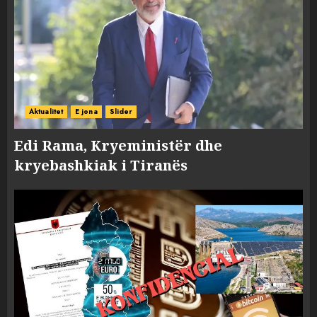
Aktualitet
E jona
Slider
Edi Rama, Kryeministër dhe
kryebashkiak i Tiranës