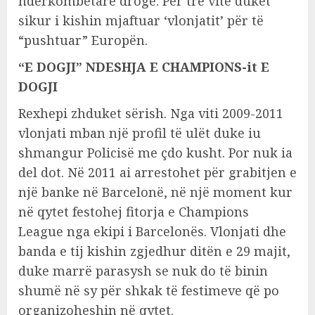
ndërkombëtare droge. Për tre vite duket
sikur i kishin mjaftuar ‘vlonjatit’ për të
“pushtuar” Europën.
“E DOGJI” NDESHJA E CHAMPIONS-it E
DOGJI
Rexhepi zhduket sërish. Nga viti 2009-2011
vlonjati mban një profil të ulët duke iu
shmangur Policisë me çdo kusht. Por nuk ia
del dot. Në 2011 ai arrestohet për grabitjen e
një banke në Barcelonë, në një moment kur
në qytet festohej fitorja e Champions
League nga ekipi i Barcelonës. Vlonjati dhe
banda e tij kishin zgjedhur ditën e 29 majit,
duke marrë parasysh se nuk do të binin
shumë në sy për shkak të festimeve që po
organizoheshin në qytet.