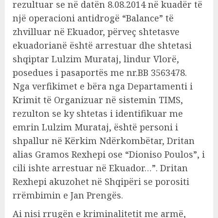
rezultuar se në datën 8.08.2014 në kuadër të
një operacioni antidrogë “Balance” të
zhvilluar në Ekuador, përveç shtetasve
ekuadorianë është arrestuar dhe shtetasi
shqiptar Lulzim Murataj, lindur Vlorë,
posedues i pasaportës me nr.BB 3563478.
Nga verfikimet e bëra nga Departamenti i
Krimit të Organizuar në sistemin TIMS,
rezulton se ky shtetas i identifikuar me
emrin Lulzim Murataj, është personi i
shpallur në Kërkim Ndërkombëtar, Dritan
alias Gramos Rexhepi ose “Dioniso Poulos”, i
cili ishte arrestuar në Ekuador…”. Dritan
Rexhepi akuzohet në Shqipëri se porositi
rrëmbimin e Jan Prengës.
Ai nisi rrugën e kriminalitetit me armë,