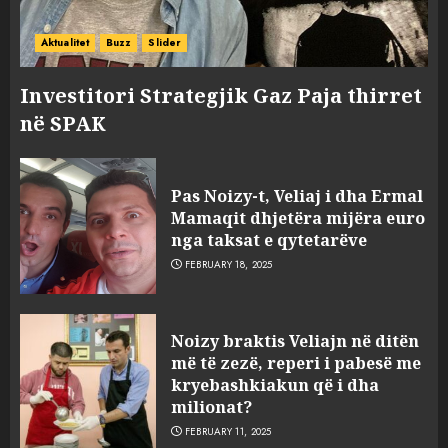
Aktualitet
Buzz
Slider
Investitori Strategjik Gaz Paja thirret
në SPAK
Pas Noizy-t, Veliaj i dha Ermal
Mamaqit dhjetëra mijëra euro
nga taksat e qytetarëve
FEBRUARY 18, 2025
FOTO/ Persona të maskuar
Noizy braktis Veliajn në ditën
sulmuan “One Albania”,
më të zezë, reperi i pabesë me
ngjarja u fsheh. A u vodhën
kryebashkiakun që i dha
serverat?
milionat?
3
MARCH 25, 2025
FEBRUARY 11, 2025