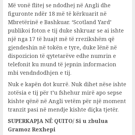
Më vonë flitej se ndodhej në Angli dhe
figuronte ndër 18 më të kërkuarit në
Mbretërinë e Bashkuar. ‘Scotland Yard’
publikoi foton e tij duke shkruar se ai ishte
një nga 17 të huajt më të rrezikshëm që
gjendeshin në tokën e tyre, duke lënë në
dispozicion të qytetarëve edhe numrin e
telefonit ku mund të jepnin informacion
mbi vendndodhjen e tij.
Nuk e kapën dot kurrë. Nuk dihet nëse ishte
zotësia e tij për t’u fshehur mirë apo sepse
kishte qënë në Angli vetëm për një moment
tranzit pasi në mendje kishte diçka tjetër.
SUPERKAPJA NË QUITO/ Si u zbulua
Gramoz Rexhepi