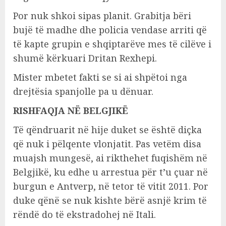
Por nuk shkoi sipas planit. Grabitja bëri
bujë të madhe dhe policia vendase arriti që
të kapte grupin e shqiptarëve mes të cilëve i
shumë kërkuari Dritan Rexhepi.
Mister mbetet fakti se si ai shpëtoi nga
drejtësia spanjolle pa u dënuar.
RISHFAQJA NË BELGJIKË
Të qëndruarit në hije duket se është diçka
që nuk i pëlqente vlonjatit. Pas vetëm disa
muajsh mungesë, ai rikthehet fuqishëm në
Belgjikë, ku edhe u arrestua për t’u çuar në
burgun e Antverp, në tetor të vitit 2011. Por
duke qënë se nuk kishte bërë asnjë krim të
rëndë do të ekstradohej në Itali.