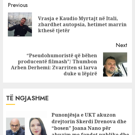
Continue
kalonte KOKAINË
Previous
në 3 kontinente!
Reading
Vrasja e Kaudio Myrtajt në Itali,
Pre
zbardhet autopsia, hetimet marrin
pos
kthesë tjetër
Next
“Pseudohumoristë që bëhen
producentë filmash”/ Thumbon
Next
Arben Derhemi: Zvarriten si larva
post:
duke u lëpirë
TË NGJASHME
Punonjësja e UKT akuzon
drejtorin Skerdi Drenova dhe
“bosen” Joana Nano për
abuzim me fondet publike dhe