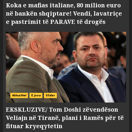
Koka e mafias italiane, 80 milion euro
në bankën shqiptare! Vendi, lavatriçe
e pastrimit të PARAVE të drogës
Aktualitet
E jona
Slider
EKSKLUZIVE/ Tom Doshi zëvendëson
Veliajn në Tiranë, plani i Ramës për të
fituar kryeqytetin