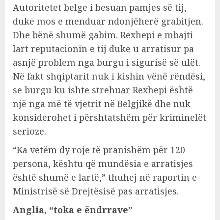
Autoritetet belge i besuan pamjes së tij,
duke mos e menduar ndonjëherë grabitjen.
Dhe bënë shumë gabim. Rexhepi e mbajti
lart reputacionin e tij duke u arratisur pa
asnjë problem nga burgu i sigurisë së ulët.
Në fakt shqiptarit nuk i kishin vënë rëndësi,
se burgu ku ishte strehuar Rexhepi është
një nga më të vjetrit në Belgjikë dhe nuk
konsiderohet i përshtatshëm për kriminelët
serioze.
“Ka vetëm dy roje të pranishëm për 120
persona, kështu që mundësia e arratisjes
është shumë e lartë,” thuhej në raportin e
Ministrisë së Drejtësisë pas arratisjes.
Anglia, “toka e ëndrrave”