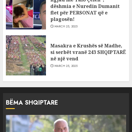
dëshmia e Nuredin Dumanit
flet për PERSONAT që e
plagosën!
MARCH 25, 2025
Masakra e Krushës së Madhe,
si serbët vranë 243 SHQIPTARË
në një vend
MARCH 25, 2025
BËMA SHQIPTARE