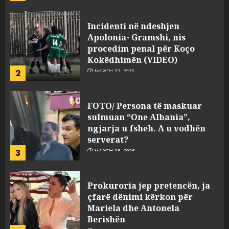
JULY 24, 2025
Incidenti në ndeshjen
Apolonia- Gramshi, nis
procedim penal për Koço
Kokëdhimën (VIDEO)
2
MARCH 27, 2025
FOTO/ Persona të maskuar
sulmuan “One Albania”,
ngjarja u fsheh. A u vodhën
serverat?
3
MARCH 25, 2025
Prokuroria jep pretencën, ja
çfarë dënimi kërkon për
Mariela dhe Antonela
Berishën