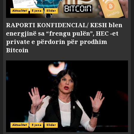
Aktualitet
E jona
Slider
RAPORTI KONFIDENCIAL/ KESH blen
energjinë sa “frengu pulën”, HEC -et
private e përdorin për prodhim
Bitcoin
Aktualitet
E jona
Slider