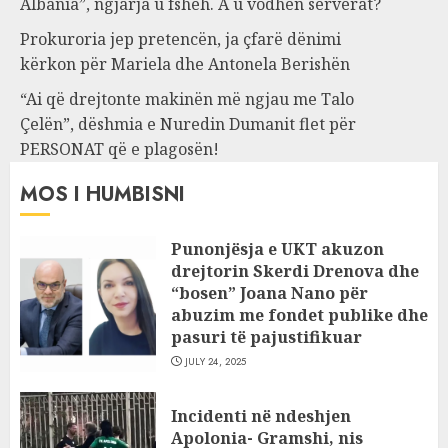
Albania”, ngjarja u fsheh. A u vodhën serverat?
Prokuroria jep pretencën, ja çfarë dënimi
kërkon për Mariela dhe Antonela Berishën
“Ai që drejtonte makinën më ngjau me Talo
Çelën”, dëshmia e Nuredin Dumanit flet për
PERSONAT që e plagosën!
MOS I HUMBISNI
Punonjësja e UKT akuzon
drejtorin Skerdi Drenova dhe
“bosen” Joana Nano për
abuzim me fondet publike dhe
pasuri të pajustifikuar
JULY 24, 2025
Incidenti në ndeshjen
Apolonia- Gramshi, nis