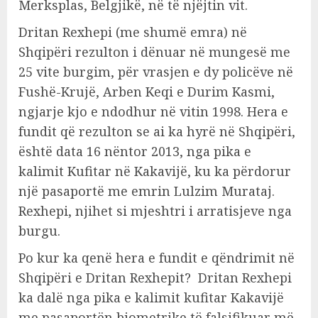
Merksplas, Belgjikë, në të njëjtin vit.
Dritan Rexhepi (me shumë emra) në
Shqipëri rezulton i dënuar në mungesë me
25 vite burgim, për vrasjen e dy policëve në
Fushë-Krujë, Arben Keqi e Durim Kasmi,
ngjarje kjo e ndodhur në vitin 1998. Hera e
fundit që rezulton se ai ka hyrë në Shqipëri,
është data 16 nëntor 2013, nga pika e
kalimit Kufitar në Kakavijë, ku ka përdorur
një pasaportë me emrin Lulzim Murataj.
Rexhepi, njihet si mjeshtri i arratisjeve nga
burgu.
Po kur ka qenë hera e fundit e qëndrimit në
Shqipëri e Dritan Rexhepit? Dritan Rexhepi
ka dalë nga pika e kalimit kufitar Kakavijë
me pasaportën biometrike të falsifikuar më