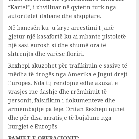
“Kartel”, i zhvilluar në qytetin turk nga
autoritetet italiane dhe shqiptare.
Në banesën ku u krye arrestimi I janë
gjetur një kasafortë ku ai mbante pistoletë
një sasi eurosh si dhe shumë ora të
shtrenjta dhe varëse floriri.
Rexhepi akuzohet për trafikimin e sasive të
mëdha të drogës nga Amerika e Jugut drejt
Europës. Nda tij rëndojnë edhe akuzat e
vrasjes me dashje dhe rrëmbimit të
personit, falsifikim i dokumenteve dhe
armëmbajtje pa leje. Dritan Rexhepi njihet
dhe për disa arratisje të bujshme nga
burgjet e Europës.
PAMJET E OPERACIONIT: