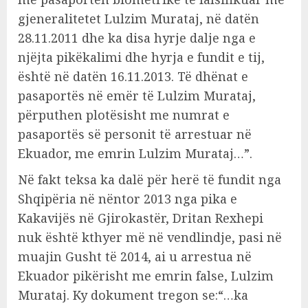
gjeneralitetet Lulzim Murataj, në datën
28.11.2011 dhe ka disa hyrje dalje nga e
njëjta pikëkalimi dhe hyrja e fundit e tij,
është në datën 16.11.2013. Të dhënat e
pasaportës në emër të Lulzim Murataj,
përputhen plotësisht me numrat e
pasaportës së personit të arrestuar në
Ekuador, me emrin Lulzim Murataj…”.
Në fakt teksa ka dalë për herë të fundit nga
Shqipëria në nëntor 2013 nga pika e
Kakavijës në Gjirokastër, Dritan Rexhepi
nuk është kthyer më në vendlindje, pasi në
muajin Gusht të 2014, ai u arrestua në
Ekuador pikërisht me emrin false, Lulzim
Murataj. Ky dokument tregon se:“…ka