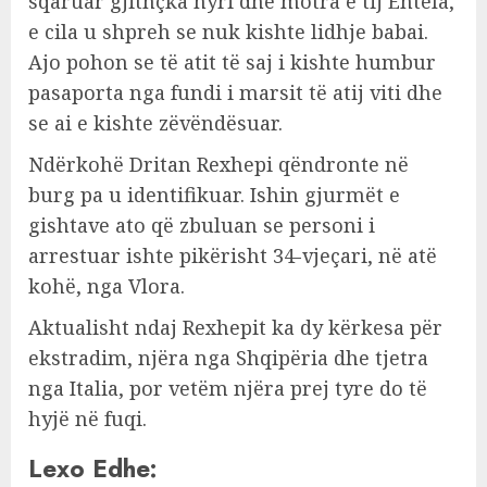
sqaruar gjithçka hyri dhe motra e tij Entela,
e cila u shpreh se nuk kishte lidhje babai.
Ajo pohon se të atit të saj i kishte humbur
pasaporta nga fundi i marsit të atij viti dhe
se ai e kishte zëvëndësuar.
Ndërkohë Dritan Rexhepi qëndronte në
burg pa u identifikuar. Ishin gjurmët e
gishtave ato që zbuluan se personi i
arrestuar ishte pikërisht 34-vjeçari, në atë
kohë, nga Vlora.
Aktualisht ndaj Rexhepit ka dy kërkesa për
ekstradim, njëra nga Shqipëria dhe tjetra
nga Italia, por vetëm njëra prej tyre do të
hyjë në fuqi.
Lexo Edhe: