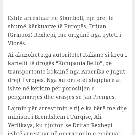
Është arrestuar në Stamboll, një prej të
shumë-kërkuarve të Europës, Dritan
(Gramoz) Rexhepi, me origjinë nga qyteti i
Vlorës.
Ai akuzohet nga autoritetet italiane si kreu i
kartelit të drogës “Kompania Bello”, që
transportonte kokainë nga Amerika e Jugut
drejt Evropës. Nga autoritetet shqiptare ai
ishte në kërkim për porositjen e
pengmarrjes dhe vrasjes së Jan Prengës.
Lajmin për arrestimin e tij e ka bërë me dije
ministri i Brendshëm i Turqisë, Ali
Yerlikaya, ku njofton se Dritan Rexhepi
është arrestuar në operacionin e emëruar