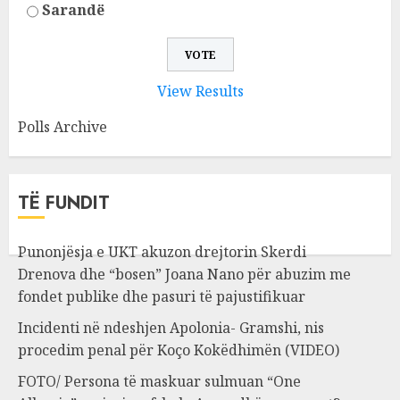
Sarandë
View Results
Polls Archive
TË FUNDIT
Punonjësja e UKT akuzon drejtorin Skerdi
Drenova dhe “bosen” Joana Nano për abuzim me
fondet publike dhe pasuri të pajustifikuar
Incidenti në ndeshjen Apolonia- Gramshi, nis
procedim penal për Koço Kokëdhimën (VIDEO)
FOTO/ Persona të maskuar sulmuan “One