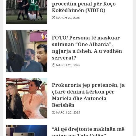
procedim penal për Koço
Kokëdhimën (VIDEO)
MARCH 27, 2025
FOTO/ Persona të maskuar
sulmuan “One Albania”,
ngjarja u fsheh. A u vodhën
serverat?
MARCH 25, 2025
Prokuroria jep pretencën, ja
çfarë dënimi kërkon për
Mariela dhe Antonela
Berishën
MARCH 25, 2025
“Ai që drejtonte makinën më
ngjau me Talo Çelën”,