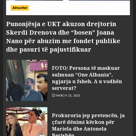
Aktualitet
Punonjësja e UKT akuzon drejtorin
Skerdi Drenova dhe “bosen” Joana
Nano për abuzim me fondet publike
dhe pasuri të pajustifikuar
FOTO/ Persona të maskuar
sulmuan “One Albania”,
ngjarja u fsheh. A u vodhën
serverat?
MARCH 25, 2025
Prokuroria jep pretencën, ja
çfarë dënimi kërkon për
Mariela dhe Antonela
Berishën