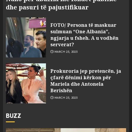
dhe pasuri të pajustifikuar
FOTO/ Persona të maskuar
sulmuan “One Albania”,
ngjarja u fsheh. A u vodhën
serverat?
MARCH 25, 2025
Prokuroria jep pretencën, ja
çfarë dënimi kërkon për
Mariela dhe Antonela
Berishën
MARCH 25, 2025
BUZZ