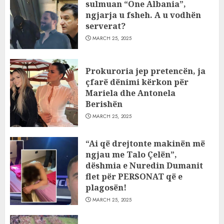
sulmuan “One Albania”,
ngjarja u fsheh. A u vodhën
serverat?
MARCH 25, 2025
Prokuroria jep pretencën, ja
çfarë dënimi kërkon për
Mariela dhe Antonela
Berishën
MARCH 25, 2025
“Ai që drejtonte makinën më
ngjau me Talo Çelën”,
dëshmia e Nuredin Dumanit
flet për PERSONAT që e
plagosën!
MARCH 25, 2025