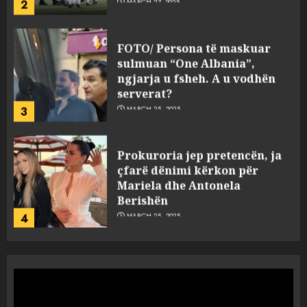
2
MARCH 27, 2025
FOTO/ Persona të maskuar
sulmuan “One Albania”,
ngjarja u fsheh. A u vodhën
serverat?
3
MARCH 25, 2025
Prokuroria jep pretencën, ja
çfarë dënimi kërkon për
Mariela dhe Antonela
Berishën
4
MARCH 25, 2025
“Ai që drejtonte makinën më
ngjau me Talo Çelën”,
dëshmia e Nuredin Dumanit
flet për PERSONAT që e