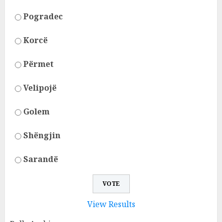
Pogradec
Korcë
Përmet
Velipojë
Golem
Shëngjin
Sarandë
View Results