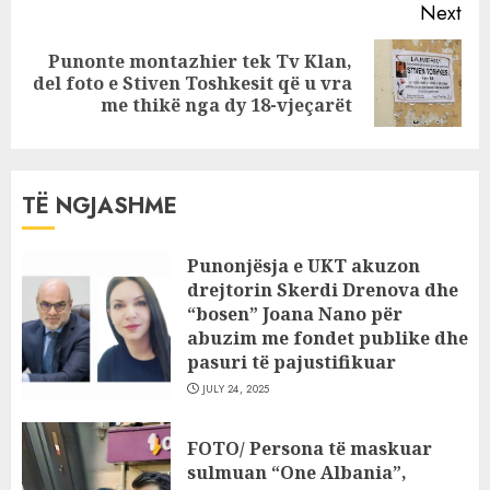
Next
Punonte montazhier tek Tv Klan,
Next
del foto e Stiven Toshkesit që u vra
post:
me thikë nga dy 18-vjeçarët
TË NGJASHME
Punonjësja e UKT akuzon
drejtorin Skerdi Drenova dhe
“bosen” Joana Nano për
abuzim me fondet publike dhe
pasuri të pajustifikuar
JULY 24, 2025
FOTO/ Persona të maskuar
sulmuan “One Albania”,