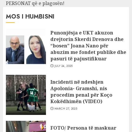
PERSONAT që e plagosën!
MOS I HUMBISNI
Punonjësja e UKT akuzon
drejtorin Skerdi Drenova dhe
“bosen” Joana Nano për
abuzim me fondet publike dhe
pasuri të pajustifikuar
JULY 24, 2025
Incidenti në ndeshjen
Apolonia- Gramshi, nis
procedim penal për Koço
Kokëdhimën (VIDEO)
MARCH 27, 2025
FOTO/ Persona të maskuar