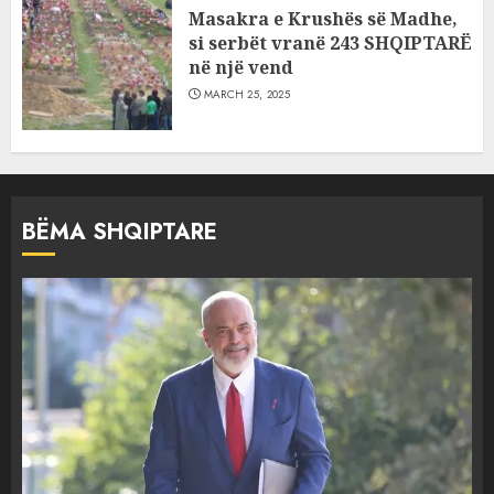
Masakra e Krushës së Madhe,
si serbët vranë 243 SHQIPTARË
në një vend
MARCH 25, 2025
BËMA SHQIPTARE