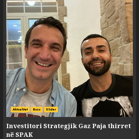
Aktualitet
Buzz
Slider
Investitori Strategjik Gaz Paja thirret
në SPAK