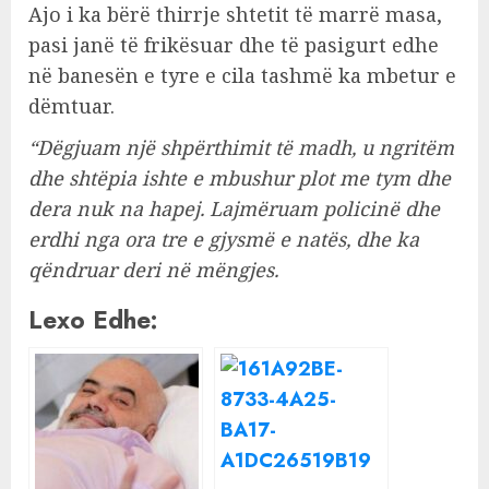
Ajo i ka bërë thirrje shtetit të marrë masa,
pasi janë të frikësuar dhe të pasigurt edhe
në banesën e tyre e cila tashmë ka mbetur e
dëmtuar.
“Dëgjuam një shpërthimit të madh, u ngritëm
dhe shtëpia ishte e mbushur plot me tym dhe
dera nuk na hapej. Lajmëruam policinë dhe
erdhi nga ora tre e gjysmë e natës, dhe ka
qëndruar deri në mëngjes.
Lexo Edhe: