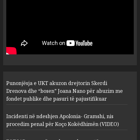
plagosën!
5
MARCH 25, 2025
Punonjësja e UKT akuzon
drejtorin Skerdi Drenova dhe
“bosen” Joana Nano për
abuzim me fondet publike dhe
pasuri të pajustifikuar
1
JULY 24, 2025
Incidenti në ndeshjen
Punonjësja e UKT akuzon drejtorin Skerdi
Apolonia- Gramshi, nis
procedim penal për Koço
Drenova dhe “bosen” Joana Nano për abuzim me
Kokëdhimën (VIDEO)
fondet publike dhe pasuri të pajustifikuar
2
MARCH 27, 2025
Incidenti në ndeshjen Apolonia- Gramshi, nis
procedim penal për Koço Kokëdhimën (VIDEO)
FOTO/ Persona të maskuar
sulmuan “One Albania”,
ngjarja u fsheh. A u vodhën