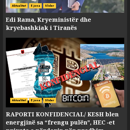
Aktualitet
E jona
Slider
Edi Rama, Kryeministër dhe
kryebashkiak i Tiranës
Aktualitet
E jona
Slider
RAPORTI KONFIDENCIAL/ KESH blen
energjinë sa “frengu pulën”, HEC -et