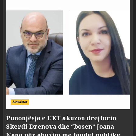
Aktualitet
Punonjësja e UKT akuzon drejtorin
Skerdi Drenova dhe “bosen” Joana
Nano për abuzim me fondet publike