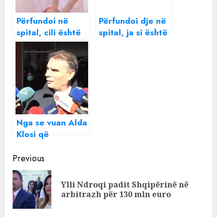
Përfundoi në
Përfundoi dje në
spital, cili është
spital, ja si është
problemi
gjendja e aktorit
shëndetësor i
të njohur të
Ramës
humorit shqiptar
Nga se vuan Alda
Klosi që
përfundoi në
Continue
spital? Ja si
Previous
përgjigjet
Reading
avokati i ish-
Ylli Ndroqi padit Shqipërinë në
Pre
zyrtares së
arbitrazh për 130 mln euro
pos
arrestuar