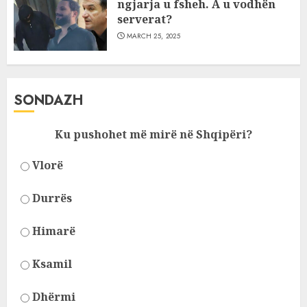
ngjarja u fsheh. A u vodhën
serverat?
MARCH 25, 2025
SONDAZH
Ku pushohet më mirë në Shqipëri?
Vlorë
Durrës
Himarë
Ksamil
Dhërmi