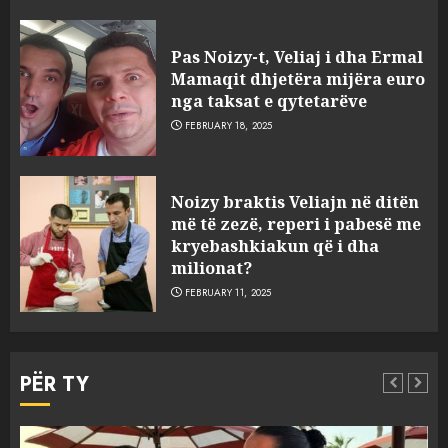
Pas Noizy-t, Veliaj i dha Ermal
Mamaqit dhjetëra mijëra euro
nga taksat e qytetarëve
FEBRUARY 18, 2025
FOTO/ Persona të maskuar
Noizy braktis Veliajn në ditën
sulmuan “One Albania”,
më të zezë, reperi i pabesë me
ngjarja u fsheh. A u vodhën
kryebashkiakun që i dha
serverat?
milionat?
3
MARCH 25, 2025
FEBRUARY 11, 2025
Prokuroria jep pretencën, ja
çfarë dënimi kërkon për
PËR TY
Mariela dhe Antonela
Berishën
4
MARCH 25, 2025