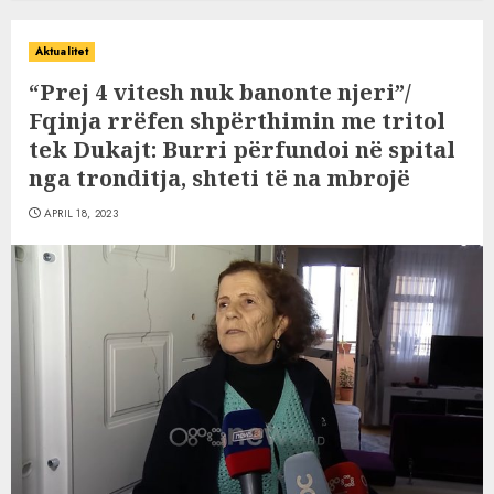
Aktualitet
“Prej 4 vitesh nuk banonte njeri”/
Fqinja rrëfen shpërthimin me tritol
tek Dukajt: Burri përfundoi në spital
nga tronditja, shteti të na mbrojë
APRIL 18, 2023