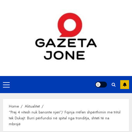
Skip
to
content
Primary
Menu
Home
Aktualitet
“Prej 4 vitesh nuk banonte njeri”/ Fqinja rrëfen shpërthimin me tritol
tek Dukajt: Burri përfundoi në spital nga tronditja, shteti të na
mbrojë