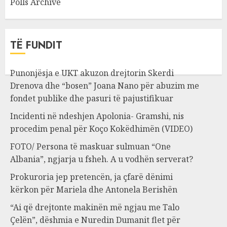
Polls Archive
TË FUNDIT
Punonjësja e UKT akuzon drejtorin Skerdi
Drenova dhe “bosen” Joana Nano për abuzim me
fondet publike dhe pasuri të pajustifikuar
Incidenti në ndeshjen Apolonia- Gramshi, nis
procedim penal për Koço Kokëdhimën (VIDEO)
FOTO/ Persona të maskuar sulmuan “One
Albania”, ngjarja u fsheh. A u vodhën serverat?
Prokuroria jep pretencën, ja çfarë dënimi
kërkon për Mariela dhe Antonela Berishën
“Ai që drejtonte makinën më ngjau me Talo
Çelën”, dëshmia e Nuredin Dumanit flet për