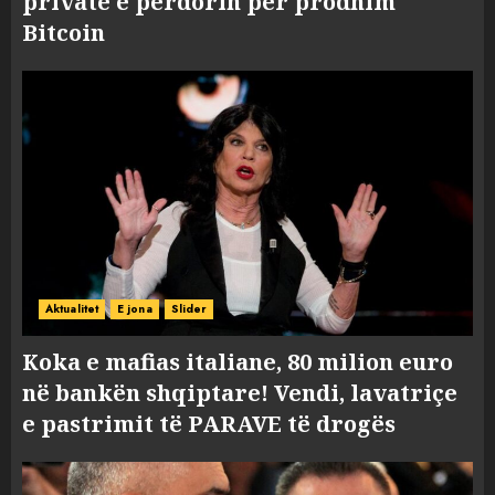
private e përdorin për prodhim
Bitcoin
Aktualitet
E jona
Slider
Koka e mafias italiane, 80 milion euro
në bankën shqiptare! Vendi, lavatriçe
e pastrimit të PARAVE të drogës