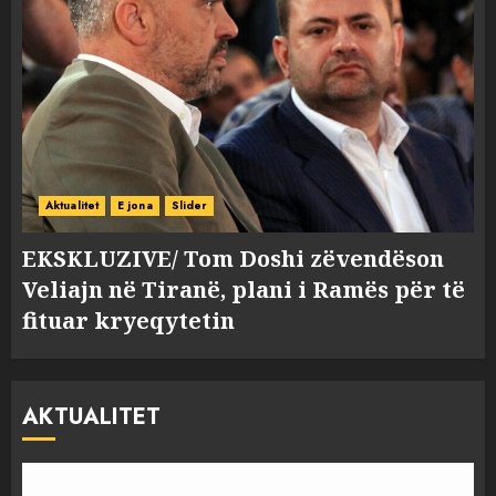
Aktualitet
E jona
Slider
EKSKLUZIVE/ Tom Doshi zëvendëson
Veliajn në Tiranë, plani i Ramës për të
fituar kryeqytetin
AKTUALITET