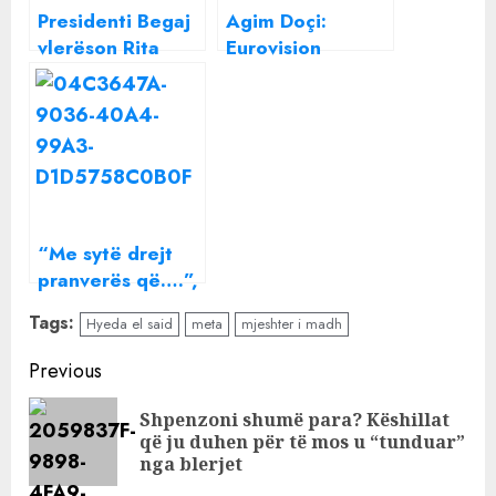
Presidenti Begaj
Agim Doçi:
vlerëson Rita
Eurovision
Orën me Titullin
qeveriset nga
e lartë “Naim
LGBT! Unë jam
Frashëri”
mjeshtër i madh,
Edi Rama nuk më
jep pensionin e
posaçëm
“Me sytë drejt
pranverës që….”,
Meta jep mesazh
Tags:
Hyeda el said
meta
mjeshter i madh
të koduar! Kë po
godet ish-
Continue
Previous
presidenti?!
Reading
Shpenzoni shumë para? Këshillat
Pre
që ju duhen për të mos u “tunduar”
pos
nga blerjet