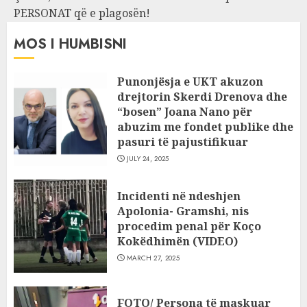
PERSONAT që e plagosën!
MOS I HUMBISNI
Punonjësja e UKT akuzon
drejtorin Skerdi Drenova dhe
“bosen” Joana Nano për
abuzim me fondet publike dhe
pasuri të pajustifikuar
JULY 24, 2025
Incidenti në ndeshjen
Apolonia- Gramshi, nis
procedim penal për Koço
Kokëdhimën (VIDEO)
MARCH 27, 2025
FOTO/ Persona të maskuar