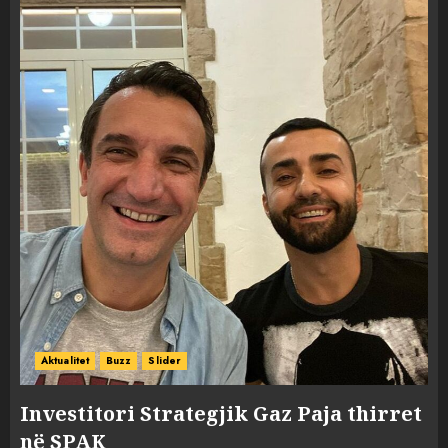
Aktualitet
Buzz
Slider
Investitori Strategjik Gaz Paja thirret
në SPAK