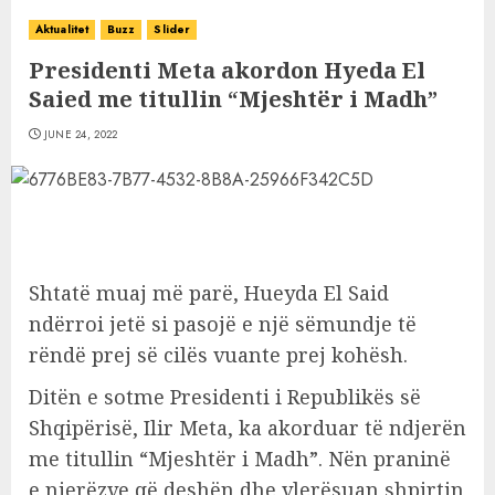
Aktualitet
Buzz
Slider
Presidenti Meta akordon Hyeda El
Saied me titullin “Mjeshtër i Madh”
JUNE 24, 2022
Shtatë muaj më parë, Hueyda El Said
ndërroi jetë si pasojë e një sëmundje të
rëndë prej së cilës vuante prej kohësh.
Ditën e sotme Presidenti i Republikës së
Shqipërisë, Ilir Meta, ka akorduar të ndjerën
me titullin “Mjeshtër i Madh”. Nën praninë
e njerëzve që deshën dhe vlerësuan shpirtin