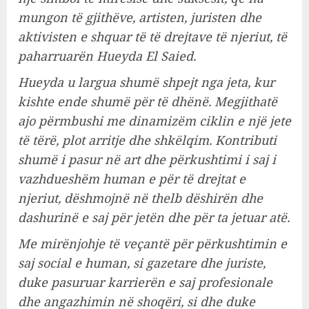
mungon të gjithëve, artisten, juristen dhe
aktivisten e shquar të të drejtave të njeriut, të
paharruarën Hueyda El Saied.
Hueyda u largua shumë shpejt nga jeta, kur
kishte ende shumë për të dhënë. Megjithatë
ajo përmbushi me dinamizëm ciklin e një jete
të tërë, plot arritje dhe shkëlqim. Kontributi
shumë i pasur në art dhe përkushtimi i saj i
vazhdueshëm human e për të drejtat e
njeriut, dëshmojnë në thelb dëshirën dhe
dashurinë e saj për jetën dhe për ta jetuar atë.
Me mirënjohje të veçantë për përkushtimin e
saj social e human, si gazetare dhe juriste,
duke pasuruar karrierën e saj profesionale
dhe angazhimin në shoqëri, si dhe duke