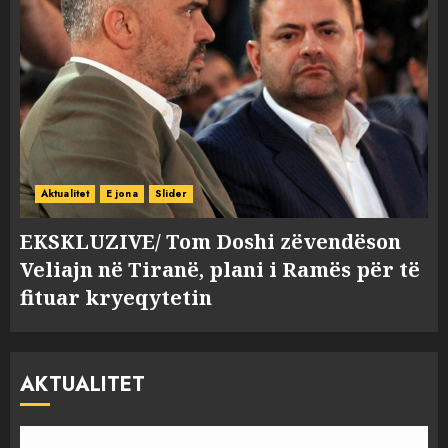
Aktualitet
E jona
Slider
EKSKLUZIVE/ Tom Doshi zëvendëson
Veliajn në Tiranë, plani i Ramës për të
fituar kryeqytetin
AKTUALITET