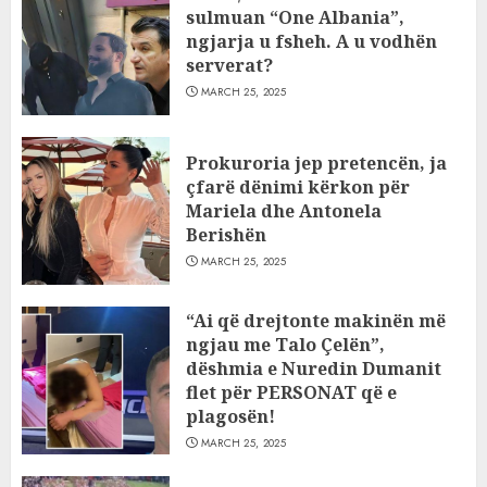
sulmuan “One Albania”,
ngjarja u fsheh. A u vodhën
serverat?
MARCH 25, 2025
Prokuroria jep pretencën, ja
çfarë dënimi kërkon për
Mariela dhe Antonela
Berishën
MARCH 25, 2025
“Ai që drejtonte makinën më
ngjau me Talo Çelën”,
dëshmia e Nuredin Dumanit
flet për PERSONAT që e
plagosën!
MARCH 25, 2025