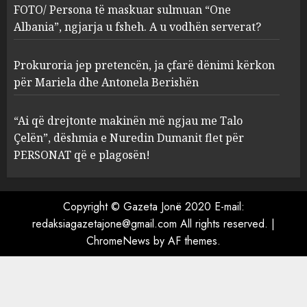
ngjarja u fsheh. A u vodhën
FOTO/ Persona të maskuar sulmuan “One
serverat?
Albania”, ngjarja u fsheh. A u vodhën serverat?
3
MARCH 25, 2025
Prokuroria jep pretencën, ja çfarë dënimi kërkon
Prokuroria jep pretencën, ja
për Mariela dhe Antonela Berishën
çfarë dënimi kërkon për
Mariela dhe Antonela
“Ai që drejtonte makinën më ngjau me Talo
Berishën
Çelën”, dëshmia e Nuredin Dumanit flet për
4
MARCH 25, 2025
PERSONAT që e plagosën!
“Ai që drejtonte makinën më
ngjau me Talo Çelën”,
Copyright © Gazeta Jonë 2020 E-mail:
dëshmia e Nuredin Dumanit
redaksiagazetajone@gmail.com
All rights reserved.
|
flet për PERSONAT që e
ChromeNews
by AF themes.
plagosën!
5
MARCH 25, 2025