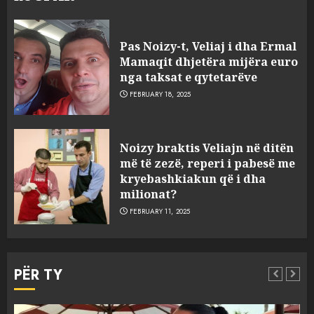
Pas Noizy-t, Veliaj i dha Ermal
Mamaqit dhjetëra mijëra euro
nga taksat e qytetarëve
FEBRUARY 18, 2025
FOTO/ Persona të maskuar
Noizy braktis Veliajn në ditën
sulmuan “One Albania”,
më të zezë, reperi i pabesë me
ngjarja u fsheh. A u vodhën
kryebashkiakun që i dha
serverat?
milionat?
3
MARCH 25, 2025
FEBRUARY 11, 2025
Prokuroria jep pretencën, ja
çfarë dënimi kërkon për
PËR TY
Mariela dhe Antonela
Berishën
4
MARCH 25, 2025