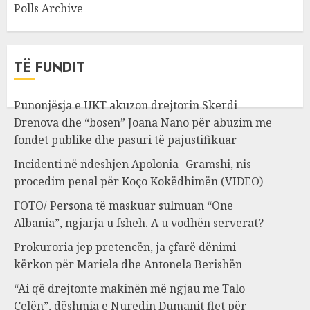
Polls Archive
TË FUNDIT
Punonjësja e UKT akuzon drejtorin Skerdi
Drenova dhe “bosen” Joana Nano për abuzim me
fondet publike dhe pasuri të pajustifikuar
Incidenti në ndeshjen Apolonia- Gramshi, nis
procedim penal për Koço Kokëdhimën (VIDEO)
FOTO/ Persona të maskuar sulmuan “One
Albania”, ngjarja u fsheh. A u vodhën serverat?
Prokuroria jep pretencën, ja çfarë dënimi
kërkon për Mariela dhe Antonela Berishën
“Ai që drejtonte makinën më ngjau me Talo
Çelën”, dëshmia e Nuredin Dumanit flet për