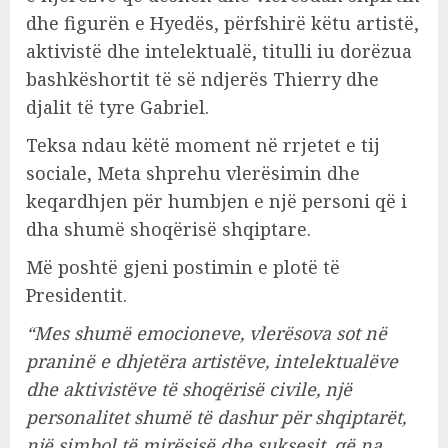
dhe figurën e Hyedës, përfshirë këtu artistë,
aktivistë dhe intelektualë, titulli iu dorëzua
bashkëshortit të së ndjerës Thierry dhe
djalit të tyre Gabriel.
Teksa ndau këtë moment në rrjetet e tij
sociale, Meta shprehu vlerësimin dhe
keqardhjen për humbjen e një personi që i
dha shumë shoqërisë shqiptare.
Më poshtë gjeni postimin e plotë të
Presidentit.
“Mes shumë emocioneve, vlerësova sot në
praninë e dhjetëra artistëve, intelektualëve
dhe aktivistëve të shoqërisë civile, një
personalitet shumë të dashur për shqiptarët,
një simbol të mirësisë dhe suksesit, që na