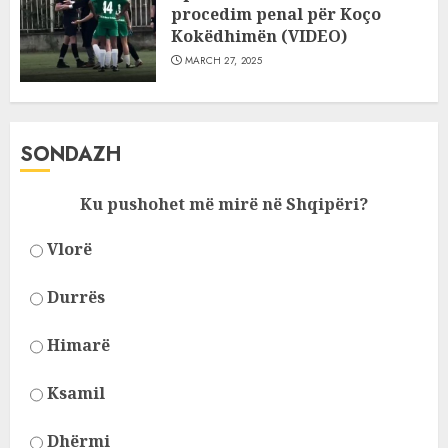
procedim penal për Koço
Kokëdhimën (VIDEO)
MARCH 27, 2025
SONDAZH
Ku pushohet më mirë në Shqipëri?
Vlorë
Durrës
Himarë
Ksamil
Dhërmi