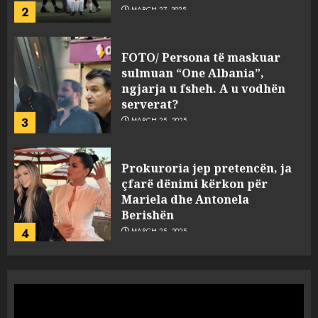
2
MARCH 27, 2025
FOTO/ Persona të maskuar
sulmuan “One Albania”,
ngjarja u fsheh. A u vodhën
serverat?
3
MARCH 25, 2025
Prokuroria jep pretencën, ja
çfarë dënimi kërkon për
Mariela dhe Antonela
Berishën
4
MARCH 25, 2025
“Ai që drejtonte makinën më
ngjau me Talo Çelën”,
dëshmia e Nuredin Dumanit