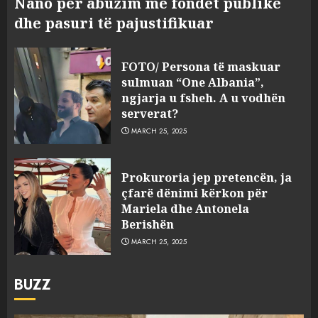
Nano për abuzim me fondet publike
dhe pasuri të pajustifikuar
FOTO/ Persona të maskuar
sulmuan “One Albania”,
ngjarja u fsheh. A u vodhën
serverat?
MARCH 25, 2025
Prokuroria jep pretencën, ja
çfarë dënimi kërkon për
Mariela dhe Antonela
Berishën
MARCH 25, 2025
BUZZ