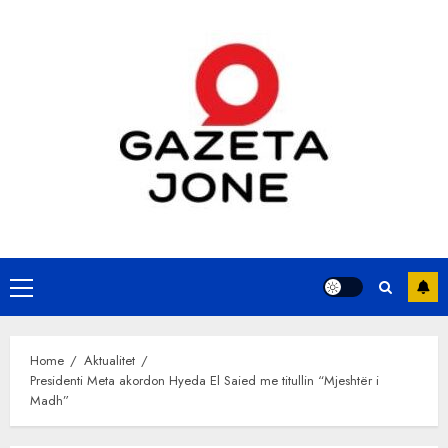
Skip
to
content
Primary
Menu
Home
Aktualitet
Presidenti Meta akordon Hyeda El Saied me titullin “Mjeshtër i
Madh”