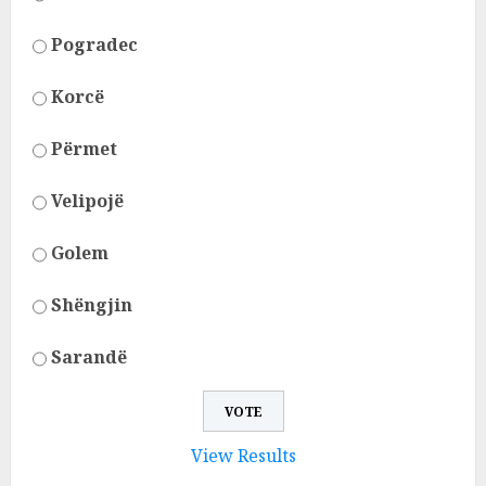
Pogradec
Korcë
Përmet
Velipojë
Golem
Shëngjin
Sarandë
View Results