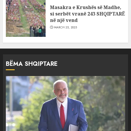
Masakra e Krushës së Madhe,
si serbët vranë 243 SHQIPTARË
në një vend
MARCH 25, 2025
BËMA SHQIPTARE