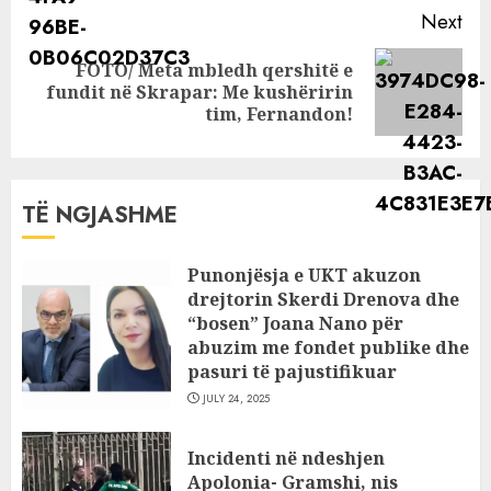
Next
FOTO/ Meta mbledh qershitë e
Next
fundit në Skrapar: Me kushëririn
post:
tim, Fernandon!
TË NGJASHME
Punonjësja e UKT akuzon
drejtorin Skerdi Drenova dhe
“bosen” Joana Nano për
abuzim me fondet publike dhe
pasuri të pajustifikuar
JULY 24, 2025
Incidenti në ndeshjen
Apolonia- Gramshi, nis