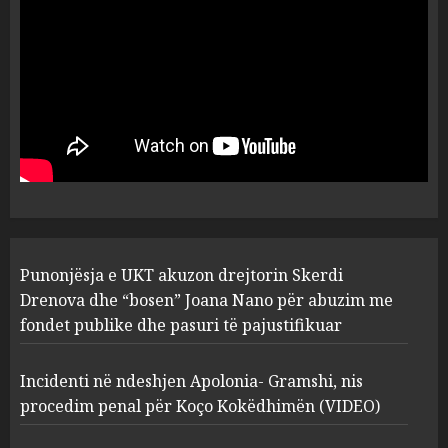
flet për PERSONAT që e
plagosën!
5
MARCH 25, 2025
Punonjësja e UKT akuzon
drejtorin Skerdi Drenova dhe
“bosen” Joana Nano për
abuzim me fondet publike dhe
pasuri të pajustifikuar
1
JULY 24, 2025
Incidenti në ndeshjen
Punonjësja e UKT akuzon drejtorin Skerdi
Apolonia- Gramshi, nis
procedim penal për Koço
Drenova dhe “bosen” Joana Nano për abuzim me
Kokëdhimën (VIDEO)
fondet publike dhe pasuri të pajustifikuar
2
MARCH 27, 2025
Incidenti në ndeshjen Apolonia- Gramshi, nis
procedim penal për Koço Kokëdhimën (VIDEO)
FOTO/ Persona të maskuar
sulmuan “One Albania”,