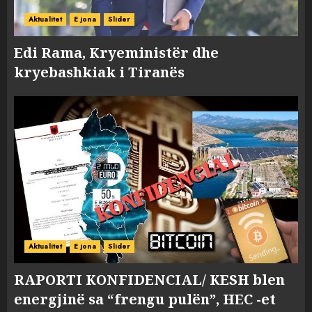
Aktualitet
E jona
Slider
Edi Rama, Kryeministër dhe
kryebashkiak i Tiranës
Aktualitet
E jona
Slider
RAPORTI KONFIDENCIAL/ KESH blen
energjinë sa “frengu pulën”, HEC -et