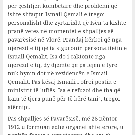
për çështjen kombëtare dhe problemi që
ishte shfaqur. Ismail Qemali e tregoi
personalisht dhe zyrtarisht që Isën ta kishte
pranë vetes në momentet e shpalljes së
pavarësisë në Vlorë. Prandaj kërkoi që nga
njerëzit e tij që ta siguronin personalitetin e
Ismail Qemalit, Isa do i caktonte nga
njerëzit e tij, dy djemtë që pa lejen e tyre
nuk hynin dot në rezidencën e Ismail
Qemalit. Pas kësaj Ismaili i ofroi postin e
ministrit të luftës, Isa e refuzoi dhe tha që
kam të tjera punë për të bërë tani”, tregoi
stërnipi.
Pas shpalljes së Pavarësisë, më 28 nëntor
1912 u formuan edhe organet shtetërore, u