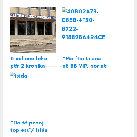
6 milionë lekë
“Më ftoi Luana
për 2 kronika
në BB VIP, por në
lajmesh,
media pashë që
“çmenduri” në
do ta bënte
Universitetin
Arbana”,
Ismail Qemali në
menaxheri i VIP-
Vlorë
ave zbardh
prapaskenat e
Big Brother VIP
“Do të pozoj
topless”/ Isida