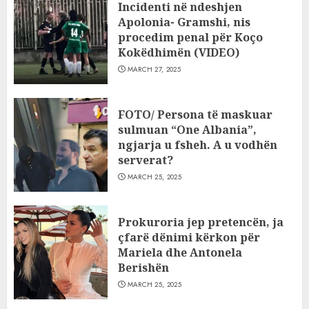
Incidenti në ndeshjen
Apolonia- Gramshi, nis
procedim penal për Koço
Kokëdhimën (VIDEO)
MARCH 27, 2025
FOTO/ Persona të maskuar
sulmuan “One Albania”,
ngjarja u fsheh. A u vodhën
serverat?
MARCH 25, 2025
Prokuroria jep pretencën, ja
çfarë dënimi kërkon për
Mariela dhe Antonela
Berishën
MARCH 25, 2025