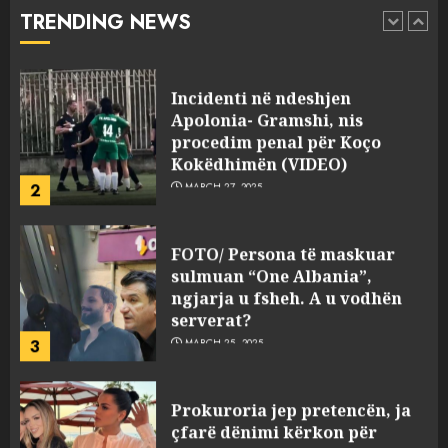
abuzim me fondet publike dhe
TRENDING NEWS
pasuri të pajustifikuar
1
JULY 24, 2025
Incidenti në ndeshjen
Apolonia- Gramshi, nis
procedim penal për Koço
Kokëdhimën (VIDEO)
2
MARCH 27, 2025
FOTO/ Persona të maskuar
sulmuan “One Albania”,
ngjarja u fsheh. A u vodhën
serverat?
3
MARCH 25, 2025
Prokuroria jep pretencën, ja
çfarë dënimi kërkon për