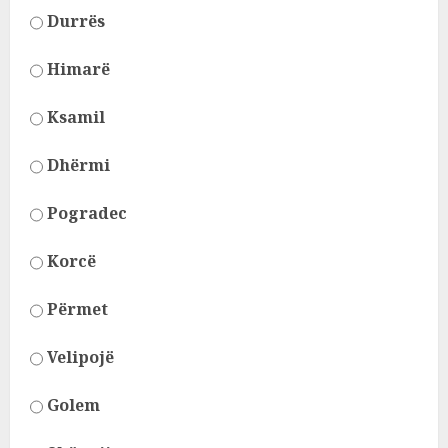
Durrës
Himarë
Ksamil
Dhërmi
Pogradec
Korcë
Përmet
Velipojë
Golem