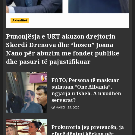
Aktualitet
Punonjësja e UKT akuzon drejtorin
Skerdi Drenova dhe “bosen” Joana
Nano për abuzim me fondet publike
dhe pasuri të pajustifikuar
FOTO/ Persona të maskuar
sulmuan “One Albania”,
ngjarja u fsheh. A u vodhën
serverat?
MARCH 25, 2025
Prokuroria jep pretencën, ja
çfarë dënimi kërkon për