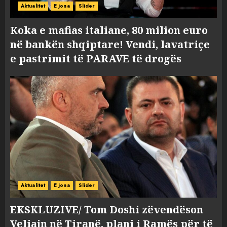
Aktualitet
E jona
Slider
Koka e mafias italiane, 80 milion euro
në bankën shqiptare! Vendi, lavatriçe
e pastrimit të PARAVE të drogës
Aktualitet
E jona
Slider
EKSKLUZIVE/ Tom Doshi zëvendëson
Veliajn në Tiranë, plani i Ramës për të