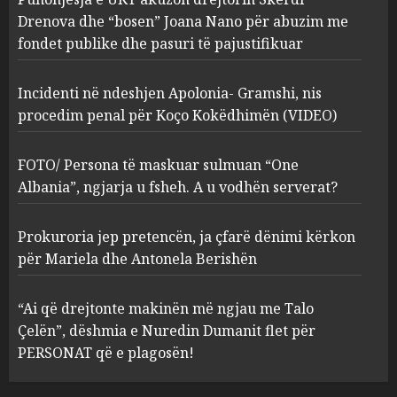
procedim penal për Koço
Drenova dhe “bosen” Joana Nano për abuzim me
Kokëdhimën (VIDEO)
fondet publike dhe pasuri të pajustifikuar
2
MARCH 27, 2025
Incidenti në ndeshjen Apolonia- Gramshi, nis
procedim penal për Koço Kokëdhimën (VIDEO)
FOTO/ Persona të maskuar
sulmuan “One Albania”,
ngjarja u fsheh. A u vodhën
FOTO/ Persona të maskuar sulmuan “One
serverat?
Albania”, ngjarja u fsheh. A u vodhën serverat?
3
MARCH 25, 2025
Prokuroria jep pretencën, ja çfarë dënimi kërkon
Prokuroria jep pretencën, ja
për Mariela dhe Antonela Berishën
çfarë dënimi kërkon për
Mariela dhe Antonela
“Ai që drejtonte makinën më ngjau me Talo
Berishën
Çelën”, dëshmia e Nuredin Dumanit flet për
4
MARCH 25, 2025
PERSONAT që e plagosën!
“Ai që drejtonte makinën më