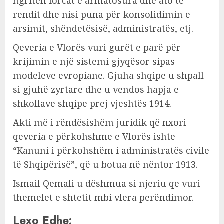
ngritën forcat e armatosura dhe ato të
rendit dhe nisi puna për konsolidimin e
arsimit, shëndetësisë, administratës, etj.
Qeveria e Vlorës vuri gurët e parë për
krijimin e një sistemi gjyqësor sipas
modeleve evropiane. Gjuha shqipe u shpall
si gjuhë zyrtare dhe u vendos hapja e
shkollave shqipe prej vjeshtës 1914.
Akti më i rëndësishëm juridik që nxori
qeveria e përkohshme e Vlorës ishte
“Kanuni i përkohshëm i administratës civile
të Shqipërisë”, që u botua në nëntor 1913.
Ismail Qemali u dëshmua si njeriu qe vuri
themelet e shtetit mbi vlera perëndimor.
Lexo Edhe: