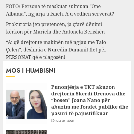
FOTO/ Persona të maskuar sulmuan “One
Albania”, ngjarja u fsheh. A u vodhën serverat?
Prokuroria jep pretencën, ja çfarë dënimi
kërkon për Mariela dhe Antonela Berishën
“Ai që drejtonte makinën më ngjau me Talo
Çelën”, dëshmia e Nuredin Dumanit flet për
PERSONAT që e plagosën!
MOS I HUMBISNI
Punonjësja e UKT akuzon
drejtorin Skerdi Drenova dhe
“bosen” Joana Nano për
abuzim me fondet publike dhe
pasuri të pajustifikuar
JULY 24, 2025