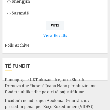
Shëngjin
Sarandë
View Results
Polls Archive
TË FUNDIT
Punonjësja e UKT akuzon drejtorin Skerdi
Drenova dhe “bosen” Joana Nano për abuzim me
fondet publike dhe pasuri të pajustifikuar
Incidenti në ndeshjen Apolonia- Gramshi, nis
procedim penal për Koço Kokëdhimën (VIDEO)