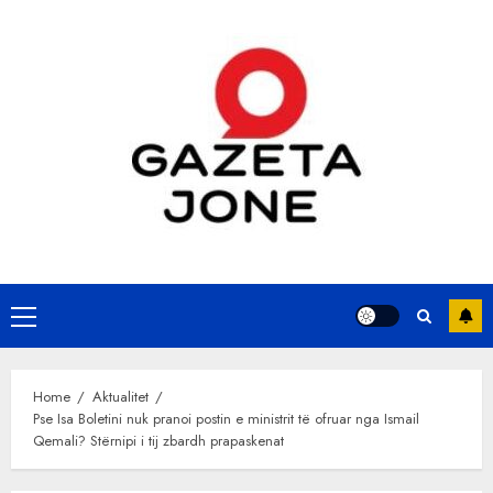
Skip
to
content
Primary
Menu
Home
Aktualitet
Pse Isa Boletini nuk pranoi postin e ministrit të ofruar nga Ismail
Qemali? Stërnipi i tij zbardh prapaskenat