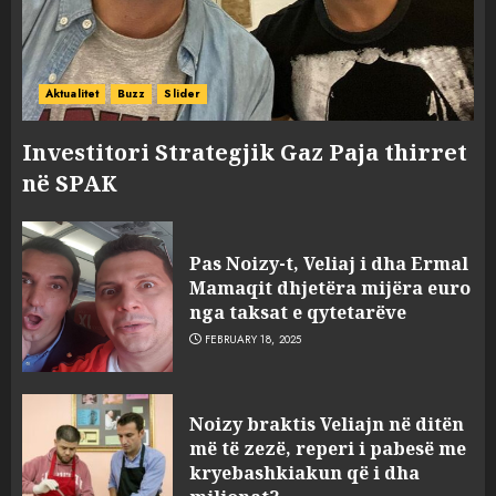
Aktualitet
Buzz
Slider
Investitori Strategjik Gaz Paja thirret
në SPAK
Pas Noizy-t, Veliaj i dha Ermal
Mamaqit dhjetëra mijëra euro
nga taksat e qytetarëve
FEBRUARY 18, 2025
FOTO/ Persona të maskuar
Noizy braktis Veliajn në ditën
sulmuan “One Albania”,
më të zezë, reperi i pabesë me
ngjarja u fsheh. A u vodhën
kryebashkiakun që i dha
serverat?