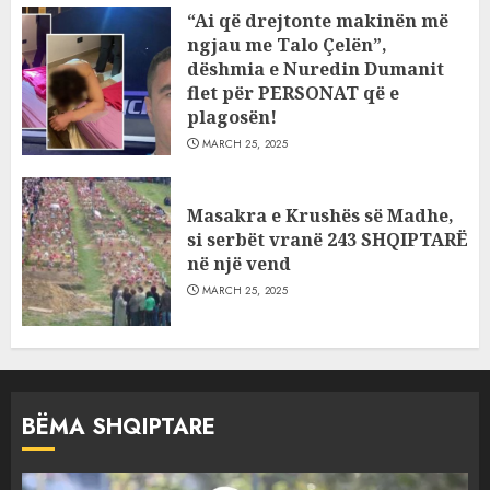
“Ai që drejtonte makinën më
ngjau me Talo Çelën”,
dëshmia e Nuredin Dumanit
flet për PERSONAT që e
plagosën!
MARCH 25, 2025
Masakra e Krushës së Madhe,
si serbët vranë 243 SHQIPTARË
në një vend
MARCH 25, 2025
BËMA SHQIPTARE