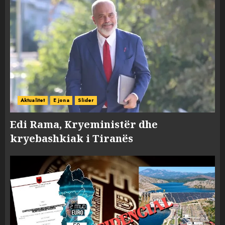
Aktualitet
E jona
Slider
Edi Rama, Kryeministër dhe
kryebashkiak i Tiranës