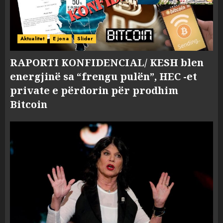
Aktualitet
E jona
Slider
RAPORTI KONFIDENCIAL/ KESH blen
energjinë sa “frengu pulën”, HEC -et
private e përdorin për prodhim
Bitcoin