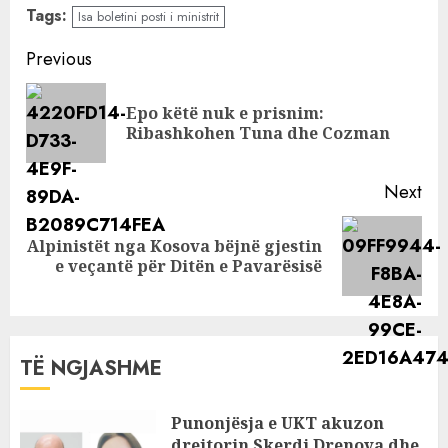
‘tremb’ Almeda
Tags:
Isa boletini posti i ministrit
Abazin: Më kanë
ofruar shumë
Continue
Previous
para…
Reading
Epo këtë nuk e prisnim:
Pre
Ribashkohen Tuna dhe Cozman
pos
Next
Alpinistët nga Kosova bëjnë gjestin
Next
e veçantë për Ditën e Pavarësisë
post:
TË NGJASHME
Punonjësja e UKT akuzon
drejtorin Skerdi Drenova dhe