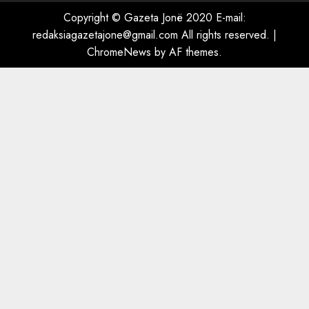
ngjau me Talo Çelën”,
Copyright © Gazeta Jonë 2020 E-mail:
dëshmia e Nuredin Dumanit
redaksiagazetajone@gmail.com
All rights reserved.
|
flet për PERSONAT që e
ChromeNews
by AF themes.
plagosën!
5
MARCH 25, 2025