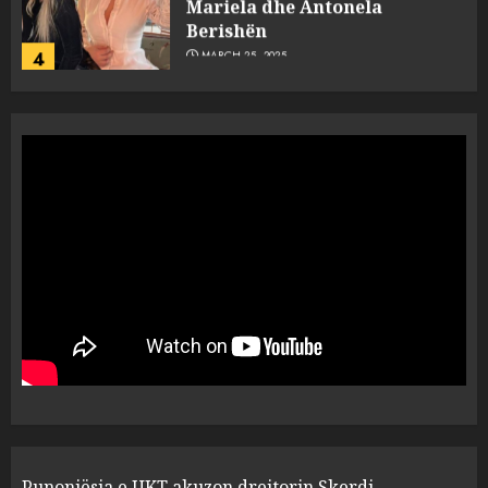
Mariela dhe Antonela
Berishën
4
MARCH 25, 2025
“Ai që drejtonte makinën më
ngjau me Talo Çelën”,
dëshmia e Nuredin Dumanit
flet për PERSONAT që e
plagosën!
5
MARCH 25, 2025
Punonjësja e UKT akuzon
drejtorin Skerdi Drenova dhe
“bosen” Joana Nano për
abuzim me fondet publike dhe
pasuri të pajustifikuar
1
JULY 24, 2025
Incidenti në ndeshjen
Punonjësja e UKT akuzon drejtorin Skerdi
Apolonia- Gramshi, nis