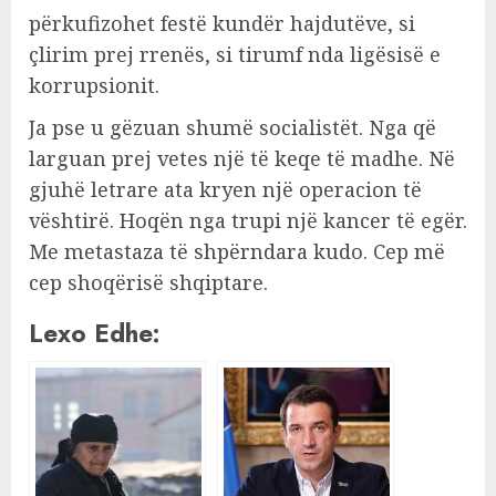
përkufizohet festë kundër hajdutëve, si
çlirim prej rrenës, si tirumf nda ligësisë e
korrupsionit.
Ja pse u gëzuan shumë socialistët. Nga që
larguan prej vetes një të keqe të madhe. Në
gjuhë letrare ata kryen një operacion të
vështirë. Hoqën nga trupi një kancer të egër.
Me metastaza të shpërndara kudo. Cep më
cep shoqërisë shqiptare.
Lexo Edhe: