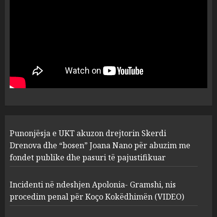
flet për PERSONAT që e
plagosën!
5
MARCH 25, 2025
Punonjësja e UKT akuzon
drejtorin Skerdi Drenova dhe
“bosen” Joana Nano për
abuzim me fondet publike dhe
pasuri të pajustifikuar
1
JULY 24, 2025
Incidenti në ndeshjen
Punonjësja e UKT akuzon drejtorin Skerdi
Apolonia- Gramshi, nis
procedim penal për Koço
Drenova dhe “bosen” Joana Nano për abuzim me
Kokëdhimën (VIDEO)
fondet publike dhe pasuri të pajustifikuar
2
MARCH 27, 2025
Incidenti në ndeshjen Apolonia- Gramshi, nis
procedim penal për Koço Kokëdhimën (VIDEO)
FOTO/ Persona të maskuar
sulmuan “One Albania”,