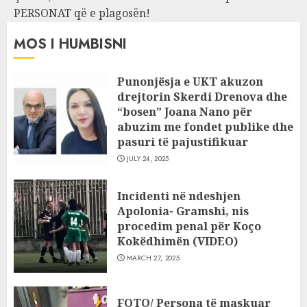
PERSONAT që e plagosën!
MOS I HUMBISNI
Punonjësja e UKT akuzon
drejtorin Skerdi Drenova dhe
“bosen” Joana Nano për
abuzim me fondet publike dhe
pasuri të pajustifikuar
JULY 24, 2025
Incidenti në ndeshjen
Apolonia- Gramshi, nis
procedim penal për Koço
Kokëdhimën (VIDEO)
MARCH 27, 2025
FOTO/ Persona të maskuar