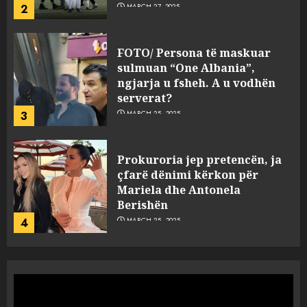
2
MARCH 27, 2025
FOTO/ Persona të maskuar
sulmuan “One Albania”,
ngjarja u fsheh. A u vodhën
serverat?
3
MARCH 25, 2025
Prokuroria jep pretencën, ja
çfarë dënimi kërkon për
Mariela dhe Antonela
Berishën
4
MARCH 25, 2025
“Ai që drejtonte makinën më
ngjau me Talo Çelën”,
dëshmia e Nuredin Dumanit