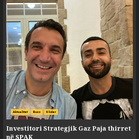
Aktualitet
Buzz
Slider
Investitori Strategjik Gaz Paja thirret
në SPAK