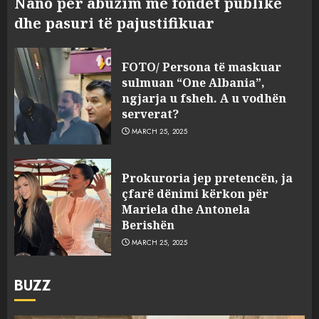
Nano për abuzim me fondet publike
dhe pasuri të pajustifikuar
FOTO/ Persona të maskuar
sulmuan “One Albania”,
ngjarja u fsheh. A u vodhën
serverat?
MARCH 25, 2025
Prokuroria jep pretencën, ja
çfarë dënimi kërkon për
Mariela dhe Antonela
Berishën
MARCH 25, 2025
BUZZ