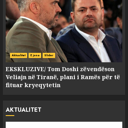
Aktualitet
E jona
Slider
EKSKLUZIVE/ Tom Doshi zëvendëson
Veliajn në Tiranë, plani i Ramës për të
fituar kryeqytetin
AKTUALITET