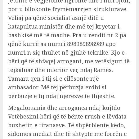
jetonte e vegjetonte ngrohtë dhe i mbrojtur,
por u bllokonte frymëmarrjen strukturave.
Veliaj pa qënë socialist asnjë ditë u
katapultua ministër dhe më tej kryetar i
bashkisë më të madhe. Pra u rendit nr 2 pa
qënë kurrë as numri 898989898989 apo
numri n siç thuhet në gjuhë teknike. Kjo e
bëri që të shfaqej arrogant, me vetësiguri të
tejkaluar dhe inferior veç ndaj Ramës.
Tamam qen i tij si e cilësonte një
ambasador. Më tej përbuzja erdhi si
përbuzje e tij ndaj njerëzve të thjeshtë.
Megalomania dhe arroganca ndaj kujtdo.
Vetëbesimi bëri që të bënte rrush e lëvdata
buxhetin e tiranasve. Të shpërblente këdo,
sidomos mediat dhe të shtypte me forcën e