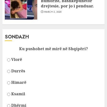
humorist, bashkepunetor
drejtesie, por jo i penduar.
MARCH 2, 2025
SONDAZH
Ku pushohet më mirë në Shqipëri?
Vlorë
Durrës
Himarë
Ksamil
Dhërmi