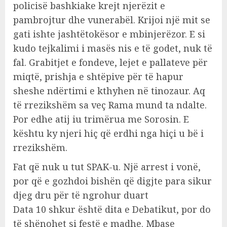
policisë bashkiake krejt njerëzit e
pambrojtur dhe vunerabël. Krijoi një mit se
gati ishte jashtëtokësor e mbinjerëzor. E si
kudo tejkalimi i masës nis e të godet, nuk të
fal. Grabitjet e fondeve, lejet e pallateve për
miqtë, prishja e shtëpive për të hapur
sheshe ndërtimi e kthyhen në tinozaur. Aq
të rrezikshëm sa veç Rama mund ta ndalte.
Por edhe atij iu trimërua me Sorosin. E
kështu ky njeri hiç që erdhi nga hiçi u bë i
rrezikshëm.
Fat që nuk u tut SPAK-u. Një arrest i vonë,
por që e gozhdoi bishën që digjte para sikur
djeg dru për të ngrohur duart
Data 10 shkur është dita e Debatikut, por do
të shënohet si festë e madhe. Mbase