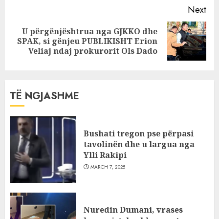
Next
U përgënjështrua nga GJKKO dhe
Next
SPAK, si gënjeu PUBLIKISHT Erion
post:
Veliaj ndaj prokurorit Ols Dado
TË NGJASHME
Bushati tregon pse përpasi
tavolinën dhe u largua nga
Ylli Rakipi
MARCH 7, 2025
Nuredin Dumani, vrases