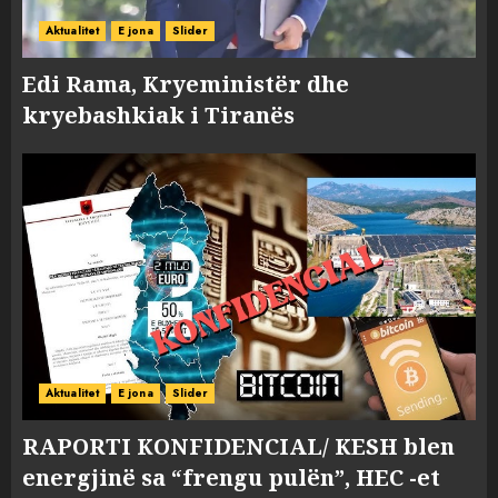
Aktualitet
E jona
Slider
Edi Rama, Kryeministër dhe
kryebashkiak i Tiranës
Aktualitet
E jona
Slider
RAPORTI KONFIDENCIAL/ KESH blen
energjinë sa “frengu pulën”, HEC -et