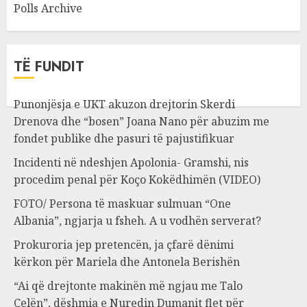
Polls Archive
TË FUNDIT
Punonjësja e UKT akuzon drejtorin Skerdi
Drenova dhe “bosen” Joana Nano për abuzim me
fondet publike dhe pasuri të pajustifikuar
Incidenti në ndeshjen Apolonia- Gramshi, nis
procedim penal për Koço Kokëdhimën (VIDEO)
FOTO/ Persona të maskuar sulmuan “One
Albania”, ngjarja u fsheh. A u vodhën serverat?
Prokuroria jep pretencën, ja çfarë dënimi
kërkon për Mariela dhe Antonela Berishën
“Ai që drejtonte makinën më ngjau me Talo
Çelën”, dëshmia e Nuredin Dumanit flet për