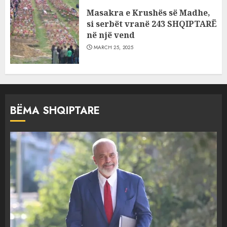
Masakra e Krushës së Madhe,
si serbët vranë 243 SHQIPTARË
në një vend
MARCH 25, 2025
BËMA SHQIPTARE