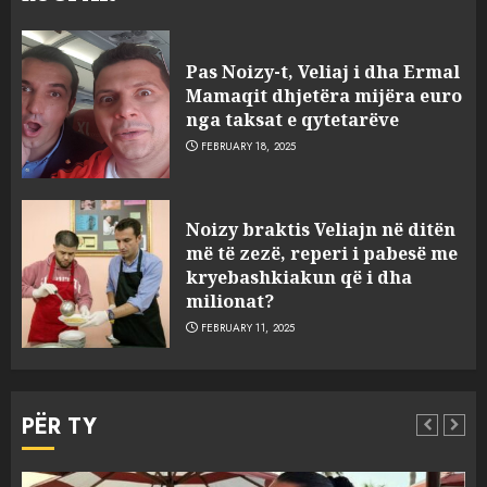
Pas Noizy-t, Veliaj i dha Ermal
Mamaqit dhjetëra mijëra euro
nga taksat e qytetarëve
FEBRUARY 18, 2025
FOTO/ Persona të maskuar
Noizy braktis Veliajn në ditën
sulmuan “One Albania”,
më të zezë, reperi i pabesë me
ngjarja u fsheh. A u vodhën
kryebashkiakun që i dha
serverat?
milionat?
3
MARCH 25, 2025
FEBRUARY 11, 2025
Prokuroria jep pretencën, ja
çfarë dënimi kërkon për
PËR TY
Mariela dhe Antonela
Berishën
4
MARCH 25, 2025