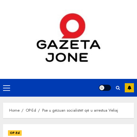
Skip
to
content
Primary
Menu
Home
OP-Ed
Pse u gëzuan socialistët që u arrestua Veliaj
OP-Ed