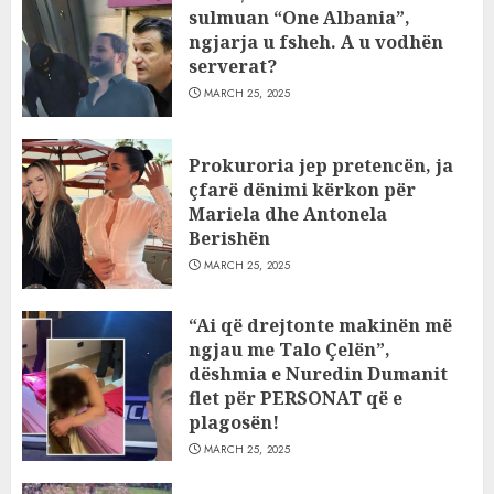
sulmuan “One Albania”,
ngjarja u fsheh. A u vodhën
serverat?
MARCH 25, 2025
Prokuroria jep pretencën, ja
çfarë dënimi kërkon për
Mariela dhe Antonela
Berishën
MARCH 25, 2025
“Ai që drejtonte makinën më
ngjau me Talo Çelën”,
dëshmia e Nuredin Dumanit
flet për PERSONAT që e
plagosën!
MARCH 25, 2025