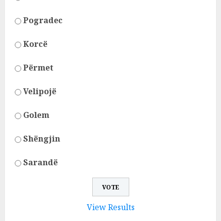
Pogradec
Korcë
Përmet
Velipojë
Golem
Shëngjin
Sarandë
View Results