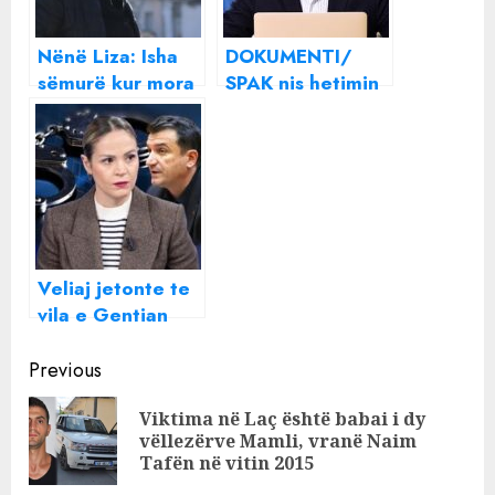
Nënë Liza: Isha
DOKUMENTI/
sëmurë kur mora
SPAK nis hetimin
vesh që u
penal dhe
arrestua Veliaj, u
pasuror për Erion
lehtësova
Veliaj dhe
familjen e tij, në
rrjetë edhe vëllai
Arbër Veliaj
Veliaj jetonte te
vila e Gentian
Sulës në Qerret,
Continue
mungon raportin
Previous
Arbër Veliaj –
Reading
Viktima në Laç është babai i dy
One Albania për
Pre
vëllezërve Mamli, vranë Naim
reklamat
pos
Tafën në vitin 2015
klienteliste