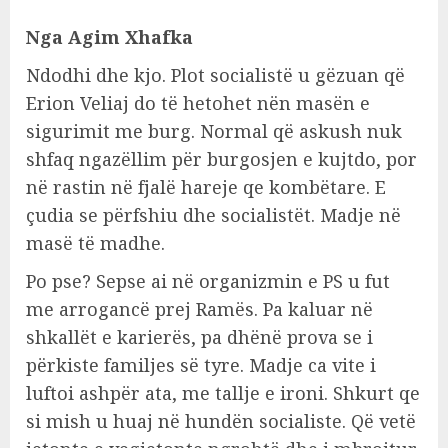
Nga Agim Xhafka
Ndodhi dhe kjo. Plot socialistë u gëzuan që
Erion Veliaj do të hetohet nën masën e
sigurimit me burg. Normal që askush nuk
shfaq ngazëllim për burgosjen e kujtdo, por
në rastin në fjalë hareje qe kombëtare. E
çudia se përfshiu dhe socialistët. Madje në
masë të madhe.
Po pse? Sepse ai në organizmin e PS u fut
me arrogancë prej Ramës. Pa kaluar në
shkallët e karierës, pa dhënë prova se i
përkiste familjes së tyre. Madje ca vite i
luftoi ashpër ata, me tallje e ironi. Shkurt qe
si mish u huaj në hundën socialiste. Që vetë