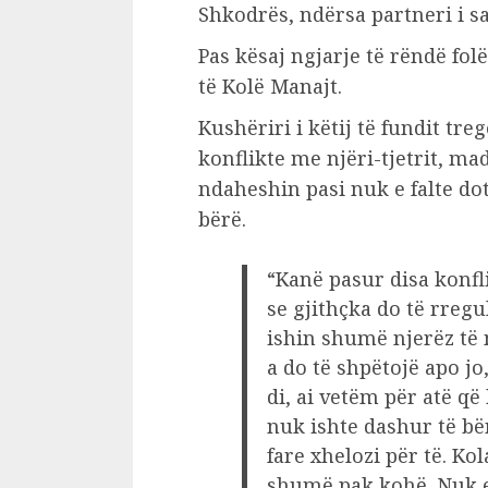
Shkodrës, ndërsa partneri i sa
Pas kësaj ngjarje të rëndë fol
të Kolë Manajt.
Kushëriri i këtij të fundit treg
konflikte me njëri-tjetrit, mad
ndaheshin pasi nuk e falte dot
bërë.
“Kanë pasur disa konf
se gjithçka do të rregu
ishin shumë njerëz të 
a do të shpëtojë apo jo
di, ai vetëm për atë që
nuk ishte dashur të b
fare xhelozi për të. K
shumë pak kohë. Nuk e 