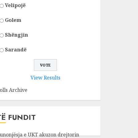
Velipojë
Golem
Shëngjin
Sarandë
View Results
olls Archive
TË FUNDIT
unonjësja e UKT akuzon drejtorin