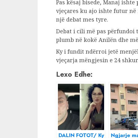
Pas kësaj bisede, Manaj ishte 
vjeçares ku ajo ishte futur në
një debat mes tyre.
Debat i cili më pas përfundoi t
plumb në kokë Anilën dhe më 
Ky i fundit ndërroi jetë menjë
vjeçarja mëngjesin e 24 shkurt
Lexo Edhe:
DALIN FOTOT/ Ky
Ngjarje m