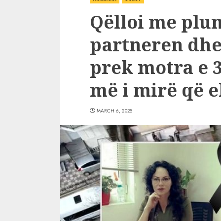
Qëlloi me plu
partneren dhe
prek motra e 3
më i mirë që e
MARCH 6, 2025