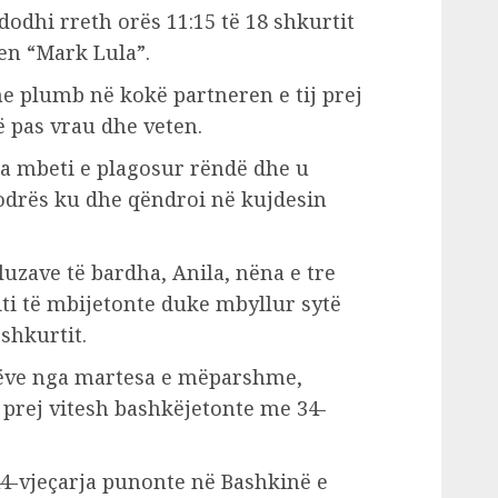
odhi rreth orës 11:15 të 18 shkurtit
jen “Mark Lula”.
me plumb në kokë partneren e tij prej
 pas vrau dhe veten.
rja mbeti e plagosur rëndë dhe u
kodrës ku dhe qëndroi në kujdesin
luzave të bardha, Anila, nëna e tre
iti të mbijetonte duke mbyllur sytë
shkurtit.
jëve nga martesa e mëparshme,
, prej vitesh bashkëjetonte me 34-
4-vjeçarja punonte në Bashkinë e