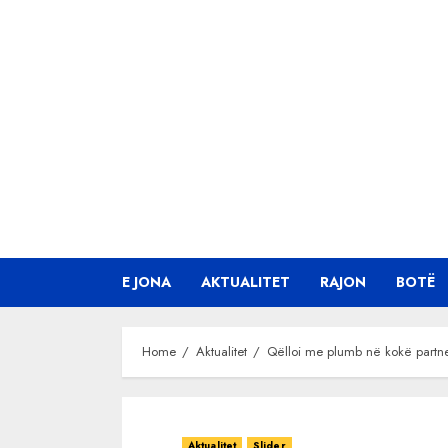
Skip
to
content
E JONA
AKTUALITET
RAJON
BOTË
Home
Aktualitet
Qëlloi me plumb në kokë partner
Aktualitet
Slider