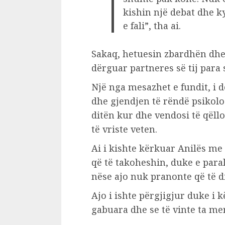
kishin një debat dhe k
e fali”, tha ai.
Sakaq, hetuesin zbardhën dhe 
dërguar partneres së tij para 
Një nga mesazhet e fundit, i 
dhe gjendjen të rëndë psikol
ditën kur dhe vendosi të qëll
të vriste veten.
Ai i kishte kërkuar Anilës me 
që të takoheshin, duke e para
nëse ajo nuk pranonte që të di
Ajo i ishte përgjigjur duke i
gabuara dhe se të vinte ta mer