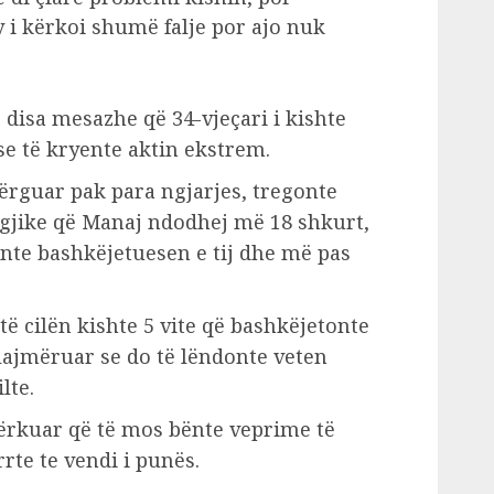
y i kërkoi shumë falje por ajo nuk
disa mesazhe që 34-vjeçari i kishte
se të kryente aktin ekstrem.
dërguar pak para ngjarjes, tregonte
ogjike që Manaj ndodhej më 18 shkurt,
onte bashkëjetuesen e tij dhe më pas
të cilën kishte 5 vite që bashkëjetonte
lajmëruar se do të lëndonte veten
lte.
 kërkuar që të mos bënte veprime të
rte te vendi i punës.