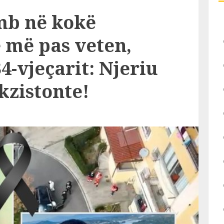
mb në kokë
 më pas veten,
4-vjeçarit: Njeriu
kzistonte!