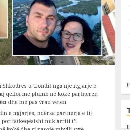
P
 i Shkodrës u trondit nga një ngjarje e
aj
qëlloi me plumb në kokë partneren
kën
dhe më pas vrau veten.
in e ngjarjes, ndërsa partnerja e tij
 por fatkeqësisht nuk arriti t’i
P
ë kokë dhe si pasojë mbylli sytë