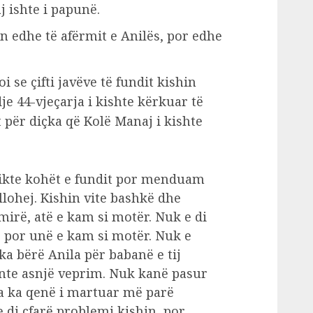
j ishte i papunë.
ën edhe të afërmit e Anilës, por edhe
oi se çifti javëve të fundit kishin
je 44-vjeçarja i kishte kërkuar të
 për diçka që Kolë Manaj i kishte
likte kohët e fundit por menduam
llohej. Kishin vite bashkë dhe
mirë, atë e kam si motër. Nuk e di
, por unë e kam si motër. Nuk e
 ka bërë Anila për babanë e tij
ënte asnjë veprim. Nuk kanë pasur
ola ka qenë i martuar më parë
di çfarë problemi kishin, por