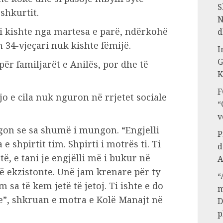
S
shkurtit.
N
ët i kishte nga martesa e parë, ndërkohë
d
 34-vjeçari nuk kishte fëmijë.
I
G
për familjarët e Anilës, por dhe të
K
F
ajo e cila nuk nguron në rrjetet sociale
“
v
gon se sa shumë i mungon. “Engjelli
P
 shpirtit tim. Shpirti i motrës ti. Ti
d
të, e tani je engjëlli më i bukur në
A
që ekzistonte. Unë jam krenare për ty
“
m sa të kem jetë të jetoj. Ti ishte e do
m
e”, shkruan e motra e Kolë Manajt në
D
p