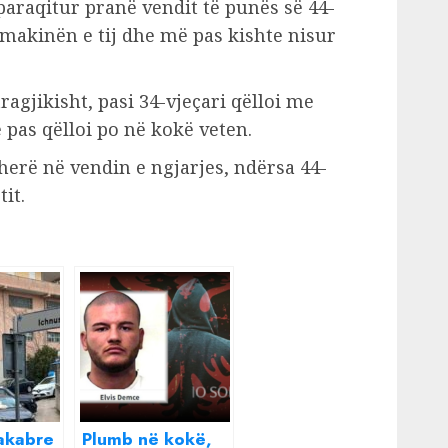
paraqitur pranë vendit të punës së 44-
 makinën e tij dhe më pas kishte nisur
ragjikisht, pasi 34-vjeçari qëlloi me
pas qëlloi po në kokë veten.
herë në vendin e ngjarjes, ndërsa 44-
it.
akabre
Plumb në kokë,