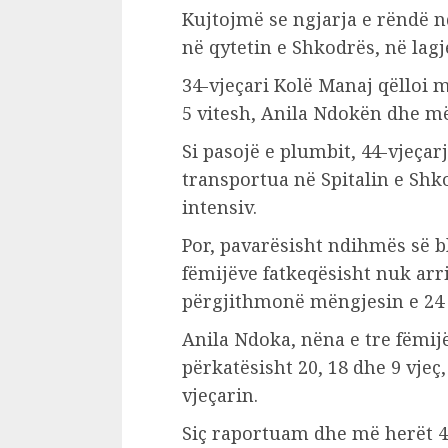
Kujtojmë se ngjarja e rëndë nd
në qytetin e Shkodrës, në lag
34-vjeçari Kolë Manaj qëlloi 
5 vitesh, Anila Ndokën dhe më
Si pasojë e plumbit, 44-vjeça
transportua në Spitalin e Sh
intensiv.
Por, pavarësisht ndihmës së b
fëmijëve fatkeqësisht nuk arr
përgjithmonë mëngjesin e 24 
Anila Ndoka, nëna e tre fëmi
përkatësisht 20, 18 dhe 9 vjeç
vjeçarin.
Siç raportuam dhe më herët 4