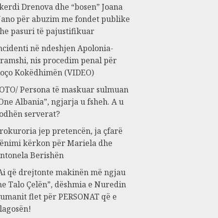
kerdi Drenova dhe “bosen” Joana
ano për abuzim me fondet publike
he pasuri të pajustifikuar
ncidenti në ndeshjen Apolonia-
ramshi, nis procedim penal për
oço Kokëdhimën (VIDEO)
OTO/ Persona të maskuar sulmuan
One Albania”, ngjarja u fsheh. A u
odhën serverat?
rokuroria jep pretencën, ja çfarë
ënimi kërkon për Mariela dhe
ntonela Berishën
Ai që drejtonte makinën më ngjau
e Talo Çelën”, dëshmia e Nuredin
umanit flet për PERSONAT që e
lagosën!