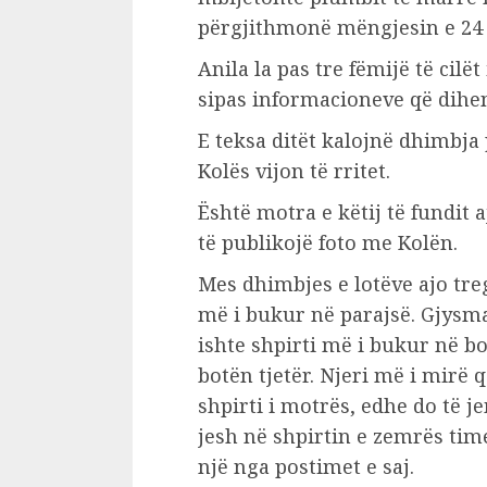
përgjithmonë mëngjesin e 24 
Anila la pas tre fëmijë të cil
sipas informacioneve që dihen
E teksa ditët kalojnë dhimbja 
Kolës vijon të rritet.
Është motra e këtij të fundit 
të publikojë foto me Kolën.
Mes dhimbjes e lotëve ajo tre
më i bukur në parajsë. Gjysma e
ishte shpirti më i bukur në bo
botën tjetër. Njeri më i mirë 
shpirti i motrës, edhe do të je
jesh në shpirtin e zemrës tim
një nga postimet e saj.