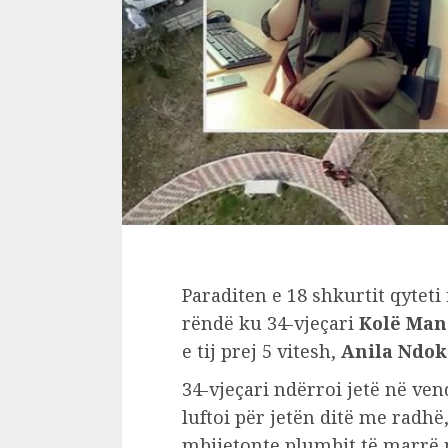
Paraditen e 18 shkurtit qyteti
rëndë ku 34-vjeçari
Kolë Man
e tij prej 5 vitesh,
Anila Ndo
34-vjeçari ndërroi jetë në vend
luftoi për jetën ditë me radhë,
mbijetonte plumbit të marrë n