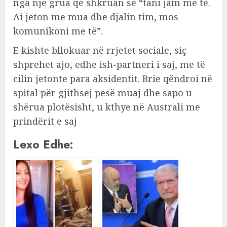
nga një grua që shkruan se “tani jam me të.
Ai jeton me mua dhe djalin tim, mos
komunikoni me të”.
E kishte bllokuar në rrjetet sociale, siç
shprehet ajo, edhe ish-partneri i saj, me të
cilin jetonte para aksidentit. Brie qëndroi në
spital për gjithsej pesë muaj dhe sapo u
shërua plotësisht, u kthye në Australi me
prindërit e saj
Lexo Edhe: