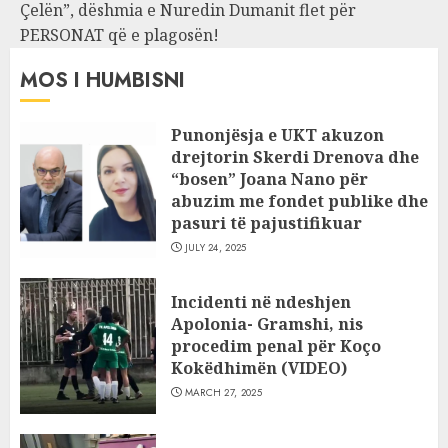
Çelën”, dëshmia e Nuredin Dumanit flet për
PERSONAT që e plagosën!
MOS I HUMBISNI
Punonjësja e UKT akuzon
drejtorin Skerdi Drenova dhe
“bosen” Joana Nano për
abuzim me fondet publike dhe
pasuri të pajustifikuar
JULY 24, 2025
Incidenti në ndeshjen
Apolonia- Gramshi, nis
procedim penal për Koço
Kokëdhimën (VIDEO)
MARCH 27, 2025