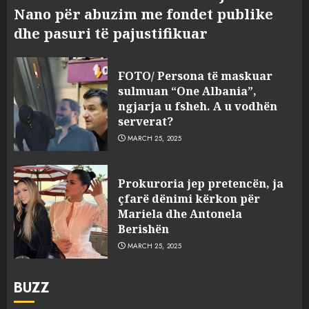
Nano për abuzim me fondet publike
dhe pasuri të pajustifikuar
FOTO/ Persona të maskuar
sulmuan “One Albania”,
ngjarja u fsheh. A u vodhën
serverat?
MARCH 25, 2025
Prokuroria jep pretencën, ja
çfarë dënimi kërkon për
Mariela dhe Antonela
Berishën
MARCH 25, 2025
BUZZ