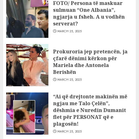
FOTO/ Persona të maskuar
sulmuan “One Albania”,
ngjarja u fsheh. A u vodhën
serverat?
MARCH 25, 2025
Prokuroria jep pretencën, ja
çfarë dënimi kërkon për
Mariela dhe Antonela
Berishën
MARCH 25, 2025
“Ai që drejtonte makinën më
ngjau me Talo Çelën”,
dëshmia e Nuredin Dumanit
flet për PERSONAT që e
plagosën!
MARCH 25, 2025