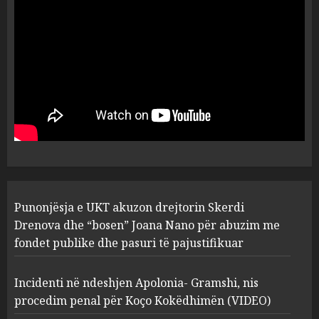
dëshmia e Nuredin Dumanit
flet për PERSONAT që e
plagosën!
5
MARCH 25, 2025
Punonjësja e UKT akuzon
drejtorin Skerdi Drenova dhe
“bosen” Joana Nano për
abuzim me fondet publike dhe
pasuri të pajustifikuar
1
JULY 24, 2025
Incidenti në ndeshjen
Punonjësja e UKT akuzon drejtorin Skerdi
Apolonia- Gramshi, nis
procedim penal për Koço
Drenova dhe “bosen” Joana Nano për abuzim me
Kokëdhimën (VIDEO)
fondet publike dhe pasuri të pajustifikuar
2
MARCH 27, 2025
Incidenti në ndeshjen Apolonia- Gramshi, nis
procedim penal për Koço Kokëdhimën (VIDEO)
FOTO/ Persona të maskuar
sulmuan “One Albania”,