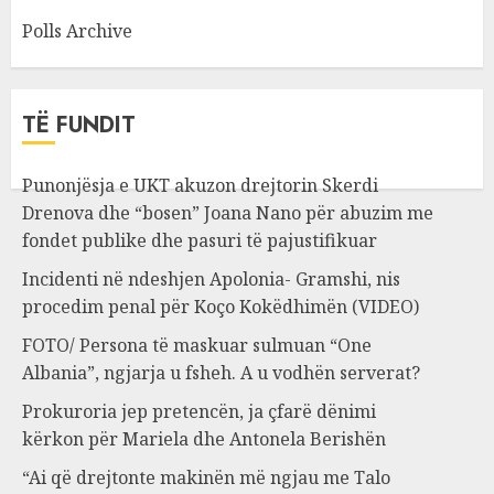
Polls Archive
TË FUNDIT
Punonjësja e UKT akuzon drejtorin Skerdi
Drenova dhe “bosen” Joana Nano për abuzim me
fondet publike dhe pasuri të pajustifikuar
Incidenti në ndeshjen Apolonia- Gramshi, nis
procedim penal për Koço Kokëdhimën (VIDEO)
FOTO/ Persona të maskuar sulmuan “One
Albania”, ngjarja u fsheh. A u vodhën serverat?
Prokuroria jep pretencën, ja çfarë dënimi
kërkon për Mariela dhe Antonela Berishën
“Ai që drejtonte makinën më ngjau me Talo