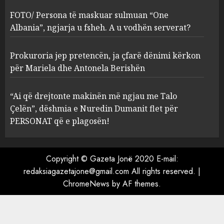
ngjarja u fsheh. A u vodhën
FOTO/ Persona të maskuar sulmuan “One
serverat?
Albania”, ngjarja u fsheh. A u vodhën serverat?
3
MARCH 25, 2025
Prokuroria jep pretencën, ja çfarë dënimi kërkon
Prokuroria jep pretencën, ja
për Mariela dhe Antonela Berishën
çfarë dënimi kërkon për
Mariela dhe Antonela
“Ai që drejtonte makinën më ngjau me Talo
Berishën
Çelën”, dëshmia e Nuredin Dumanit flet për
4
MARCH 25, 2025
PERSONAT që e plagosën!
“Ai që drejtonte makinën më
ngjau me Talo Çelën”,
Copyright © Gazeta Jonë 2020 E-mail:
dëshmia e Nuredin Dumanit
redaksiagazetajone@gmail.com
All rights reserved.
|
flet për PERSONAT që e
ChromeNews
by AF themes.
plagosën!
5
MARCH 25, 2025