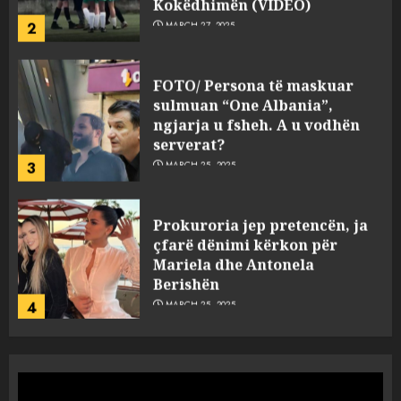
Kokëdhimën (VIDEO)
2
MARCH 27, 2025
FOTO/ Persona të maskuar
sulmuan “One Albania”,
ngjarja u fsheh. A u vodhën
serverat?
3
MARCH 25, 2025
Prokuroria jep pretencën, ja
çfarë dënimi kërkon për
Mariela dhe Antonela
Berishën
4
MARCH 25, 2025
“Ai që drejtonte makinën më
ngjau me Talo Çelën”,