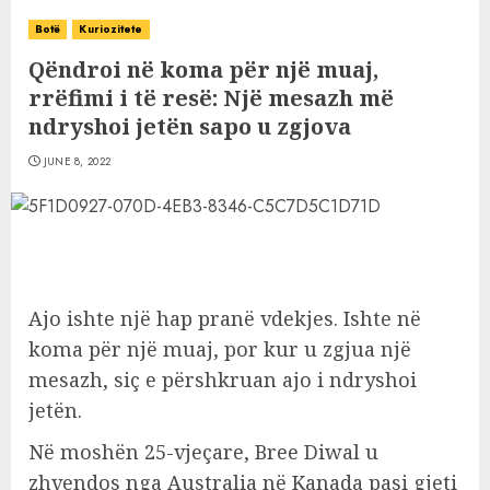
Botë
Kuriozitete
Qëndroi në koma për një muaj,
rrëfimi i të resë: Një mesazh më
ndryshoi jetën sapo u zgjova
JUNE 8, 2022
Ajo ishte një hap pranë vdekjes. Ishte në
koma për një muaj, por kur u zgjua një
mesazh, siç e përshkruan ajo i ndryshoi
jetën.
Në moshën 25-vjeçare, Bree Diwal u
zhvendos nga Australia në Kanada pasi gjeti