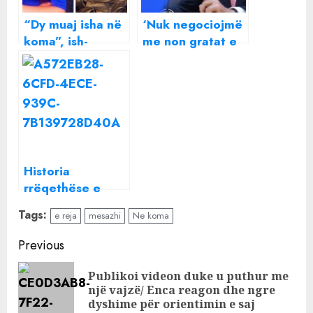
“Dy muaj isha në
‘Nuk negociojmë
koma”, ish-
me non gratat e
balerina flet për
zëdhënësit e
aksidentin e
tyre’, si ndryshoi
rëndë me
qëndrim Edi
makinë: S’munda
Rama në 3 muaj
të frenoja, u
detyrova të lë
profesionin
Historia
rrëqethëse e
Edisonit të
Tags:
e reja
mesazhi
Ne koma
abuzuar dhe
përdh*nuar prej
Continue
Previous
vitesh dhe gjesti i
Reading
gazetares që i
Publikoi videon duke u puthur me
Pre
ndryshoi jetën
një vajzë/ Enca reagon dhe ngre
pos
dyshime për orientimin e saj