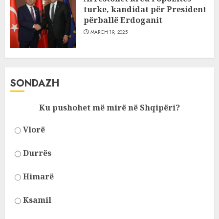
turke, kandidat për President
përballë Erdoganit
MARCH 19, 2025
SONDAZH
Ku pushohet më mirë në Shqipëri?
Vlorë
Durrës
Himarë
Ksamil