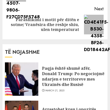
Next
Parashikimi i motit për ditën e
Next
sotme/ Vranësira dhe reshje shiu,
post:
ulen temperaturat
TË NGJASHME
Paqja është shumë afër,
Donald Trump: Po negociojmë
ndarjen e territoreve mes
Ukrainës dhe Rusisë
MARCH 21, 2025
Arrestohet kreu i opozitës