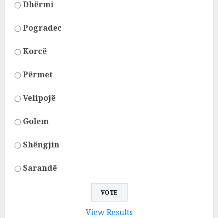
Dhërmi
Pogradec
Korcë
Përmet
Velipojë
Golem
Shëngjin
Sarandë
View Results