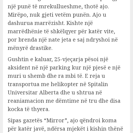
një punë të mrekullueshme, thotë ajo.
Mirëpo, nuk gjeti vetëm punën. Ajo u
dashurua marrëzisht. Kishte një
marrëdhënie të shkëlqyer për katër vite,
por brenda një nate jeta e saj ndryshoi në
mënyrë drastike.
Gushtin e kaluar, 25-vjeçarja pësoi një
aksident në një parking kur një pjesë e një
muri u shemb dhe ra mbi të. E reja u
transportua me helikopter në Spitalin
Universitar Alberta dhe u shtrua në
reaniamacion me dëmtime në tru dhe disa
kocka të thyera.
Sipas gazetës “Mirror”, ajo qëndroi koma
për katër javë, ndërsa mjekët i kishin thënë