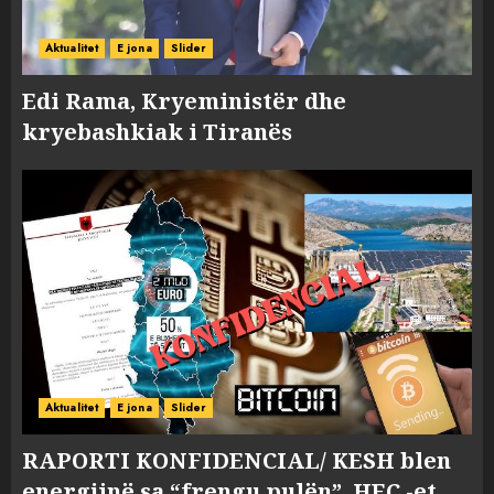
Aktualitet
E jona
Slider
Edi Rama, Kryeministër dhe
kryebashkiak i Tiranës
Aktualitet
E jona
Slider
RAPORTI KONFIDENCIAL/ KESH blen
energjinë sa “frengu pulën”, HEC -et