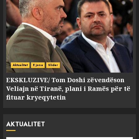
Aktualitet
E jona
Slider
EKSKLUZIVE/ Tom Doshi zëvendëson
Veliajn në Tiranë, plani i Ramës për të
fituar kryeqytetin
AKTUALITET