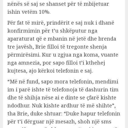
nënës së saj se shanset për të mbijetuar
ishin vetëm 10%.
Për fat të mirë, prindërit e saj nuk i dhanë
konfirmimin për t’u shkëputur nga
aparaturat që e mbanin në jetë dhe brenda
tre javësh, Brie filloi të tregonte shenja
përmirësimi. Kur u zgjua nga koma, vuante
nga amnezia, por sapo filloi t’i kthehej
kujtesa, ajo kërkoi telefonin e saj.
“Më në fund, sapo mora telefonin, mendimi
im i parë ishte të telefonoja të dashurin tim
dhe të shihja nëse ai e dinte se çfarë kishte
ndodhur. Nuk kishte ardhur të më shihte”,
tha Brie, duke shtuar: “Duke hapur telefonin
për t’i dërguar një mesazh, shoh një sms