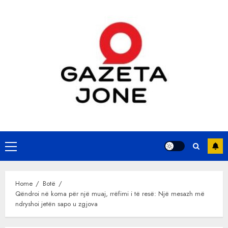
Skip
to
content
Primary
Menu
Home
Botë
Qëndroi në koma për një muaj, rrëfimi i të resë: Një mesazh më
ndryshoi jetën sapo u zgjova