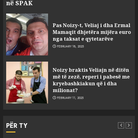
në SPAK
Pas Noizy-t, Veliaj i dha Ermal
Mamaqit dhjetëra mijëra euro
nga taksat e qytetarëve
FEBRUARY 18, 2025
FOTO/ Persona të maskuar
Noizy braktis Veliajn në ditën
sulmuan “One Albania”,
më të zezë, reperi i pabesë me
ngjarja u fsheh. A u vodhën
kryebashkiakun që i dha
serverat?
milionat?
3
MARCH 25, 2025
FEBRUARY 11, 2025
Prokuroria jep pretencën, ja
çfarë dënimi kërkon për
PËR TY
Mariela dhe Antonela
Berishën