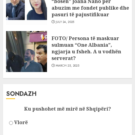
“bosen” Joana Nano për
abuzim me fondet publike dhe
pasuri të pajustifikuar
JULY 24, 2025
FOTO/ Persona të maskuar
sulmuan “One Albania”,
ngjarja u fsheh. A u vodhën
serverat?
MARCH 25, 2025
SONDAZH
Ku pushohet më mirë në Shqipëri?
Vlorë