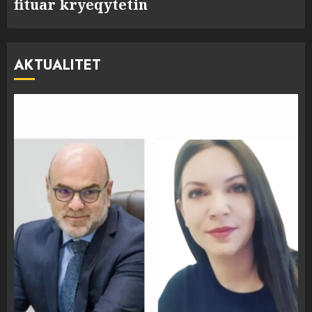
fituar kryeqytetin
AKTUALITET