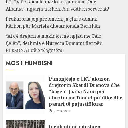
FOTO/ Persona të maskuar sulmuan “One
Albania”, ngjarja u fsheh. A u vodhën serverat?
Prokuroria jep pretencën, ja çfarë dënimi
kërkon për Mariela dhe Antonela Berishën
“Ai që drejtonte makinën më ngjau me Talo
Çelën”, dëshmia e Nuredin Dumanit flet për
PERSONAT që e plagosën!
MOS I HUMBISNI
Punonjësja e UKT akuzon
drejtorin Skerdi Drenova dhe
“bosen” Joana Nano për
abuzim me fondet publike dhe
pasuri të pajustifikuar
JULY 24, 2025
Incidenti në ndeshjen