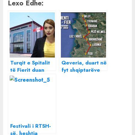
Lexo Edhe:
Turqit e Spitalit
Qeveria, duart në
të Fierit duan
fyt shqiptarëve
hotele luksoze,
në fundvit,
Manastirliu ia
“Dhurata” e
plotëson tekat
madhe e
duke harxhuar
qeverisë për
qindra miliona
fundvitin, pako 4
lekë nga taksat e
miliardë euro
shqiptarëve
koncesionesh për
Festivali i RTSH-
oligarkët,
së, heshtja