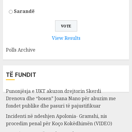
Sarandë
View Results
Polls Archive
TË FUNDIT
Punonjësja e UKT akuzon drejtorin Skerdi
Drenova dhe “bosen” Joana Nano për abuzim me
fondet publike dhe pasuri të pajustifikuar
Incidenti në ndeshjen Apolonia- Gramshi, nis
procedim penal për Koço Kokëdhimën (VIDEO)