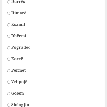
Durrës
Himarë
Ksamil
Dhërmi
Pogradec
Korcë
Përmet
Velipojë
Golem
Shëngjin