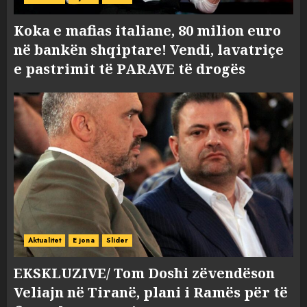
Koka e mafias italiane, 80 milion euro
në bankën shqiptare! Vendi, lavatriçe
e pastrimit të PARAVE të drogës
Aktualitet
E jona
Slider
EKSKLUZIVE/ Tom Doshi zëvendëson
Veliajn në Tiranë, plani i Ramës për të