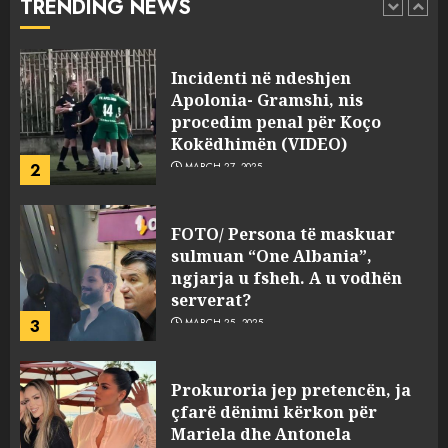
TRENDING NEWS
pasuri të pajustifikuar
1
JULY 24, 2025
Incidenti në ndeshjen
Apolonia- Gramshi, nis
procedim penal për Koço
Kokëdhimën (VIDEO)
2
MARCH 27, 2025
FOTO/ Persona të maskuar
sulmuan “One Albania”,
ngjarja u fsheh. A u vodhën
serverat?
3
MARCH 25, 2025
Prokuroria jep pretencën, ja
çfarë dënimi kërkon për
Mariela dhe Antonela