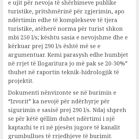
e ujit për nevoja të shërbimeve publike
turistike, pritshmërinë për zgjerimin, apo
ndërtimin edhe të komplekseve të tjera
turistike, atëherë norma për turist shkon
mbi 250 l/s; kështu sasia e nevojshme dhe e
kërkuar prej 290 l/s është më se e
argumentuar. Kemi parasysh edhe humbjet
në rrjet të llogaritura jo më pak se 20-30%”
thuhet në raportin teknik-hidrologjik të
projektit.
Dokumenti nënvizonte se në burimin e
“Izvorit” ka nevojë për ndërhyrje për
sigurimin e sasisë prej 290 l/s. Ndaj shpreh
se për këtë qëllim duhet ndërtimi i një
kaptazhi te ri në pjesën jugore të kanalit
grumbullues të rrjedhjeve të burimit.