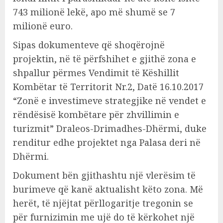
743 milionë lekë, apo më shumë se 7
milionë euro.
Sipas dokumenteve që shoqërojnë
projektin, në të përfshihet e gjithë zona e
shpallur përmes Vendimit të Këshillit
Kombëtar të Territorit Nr.2, Datë 16.10.2017
“Zonë e investimeve strategjike në vendet e
rëndësisë kombëtare për zhvillimin e
turizmit” Draleos-Drimadhes-Dhërmi, duke
renditur edhe projektet nga Palasa deri në
Dhërmi.
Dokument bën gjithashtu një vlerësim të
burimeve që kanë aktualisht këto zona. Më
herët, të njëjtat përllogaritje tregonin se
për furnizimin me ujë do të kërkohet një