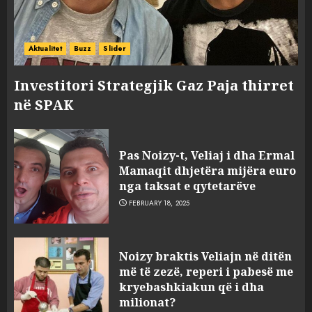
Aktualitet
Buzz
Slider
Investitori Strategjik Gaz Paja thirret
në SPAK
Pas Noizy-t, Veliaj i dha Ermal
Mamaqit dhjetëra mijëra euro
nga taksat e qytetarëve
FEBRUARY 18, 2025
FOTO/ Persona të maskuar
Noizy braktis Veliajn në ditën
sulmuan “One Albania”,
më të zezë, reperi i pabesë me
ngjarja u fsheh. A u vodhën
kryebashkiakun që i dha
serverat?
milionat?
3
MARCH 25, 2025