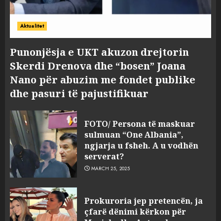
Aktualitet
Punonjësja e UKT akuzon drejtorin
Skerdi Drenova dhe “bosen” Joana
Nano për abuzim me fondet publike
dhe pasuri të pajustifikuar
FOTO/ Persona të maskuar
sulmuan “One Albania”,
ngjarja u fsheh. A u vodhën
serverat?
MARCH 25, 2025
Prokuroria jep pretencën, ja
çfarë dënimi kërkon për