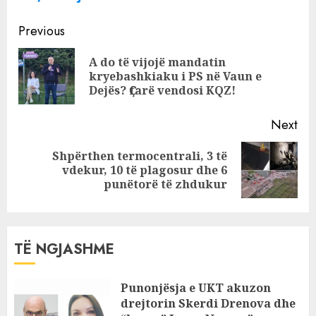
miratohen
dyshuese mbi
kontratat e Milot-
Continue
kostot që
Previous
Fier
mbulohen me
Reading
A do të vijojë mandatin
taksat e
Pre
kryebashkiaku i PS në Vaun e
shqiptarëve
pos
Dejës? Ҫfarë vendosi KQZ!
Next
Shpërthen termocentrali, 3 të
Next
vdekur, 10 të plagosur dhe 6
post:
punëtorë të zhdukur
TË NGJASHME
Punonjësja e UKT akuzon
drejtorin Skerdi Drenova dhe