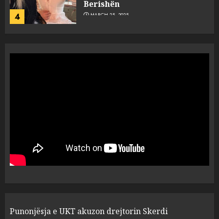
Berishën
4
MARCH 25, 2025
“Ai që drejtonte makinën më
ngjau me Talo Çelën”,
dëshmia e Nuredin Dumanit
flet për PERSONAT që e
plagosën!
5
MARCH 25, 2025
Punonjësja e UKT akuzon
drejtorin Skerdi Drenova dhe
“bosen” Joana Nano për
abuzim me fondet publike dhe
pasuri të pajustifikuar
1
JULY 24, 2025
Incidenti në ndeshjen
Punonjësja e UKT akuzon drejtorin Skerdi
Apolonia- Gramshi, nis