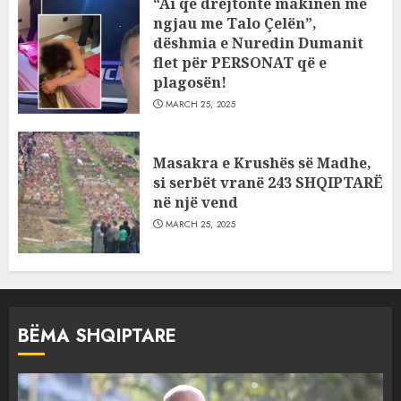
“Ai që drejtonte makinën më
ngjau me Talo Çelën”,
dëshmia e Nuredin Dumanit
flet për PERSONAT që e
plagosën!
MARCH 25, 2025
Masakra e Krushës së Madhe,
si serbët vranë 243 SHQIPTARË
në një vend
MARCH 25, 2025
BËMA SHQIPTARE