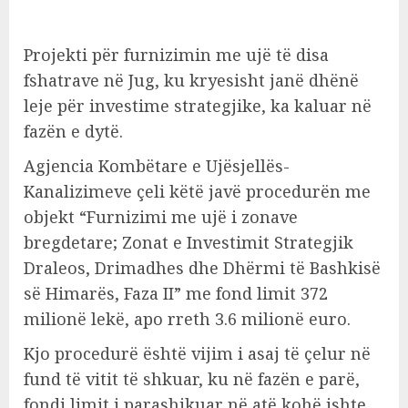
Projekti për furnizimin me ujë të disa
fshatrave në Jug, ku kryesisht janë dhënë
leje për investime strategjike, ka kaluar në
fazën e dytë.
Agjencia Kombëtare e Ujësjellës-
Kanalizimeve çeli këtë javë procedurën me
objekt “Furnizimi me ujë i zonave
bregdetare; Zonat e Investimit Strategjik
Draleos, Drimadhes dhe Dhërmi të Bashkisë
së Himarës, Faza II” me fond limit 372
milionë lekë, apo rreth 3.6 milionë euro.
Kjo procedurë është vijim i asaj të çelur në
fund të vitit të shkuar, ku në fazën e parë,
fondi limit i parashikuar në atë kohë ishte