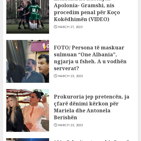
Apolonia- Gramshi, nis
procedim penal për Koço
Kokëdhimën (VIDEO)
MARCH 27, 2025
FOTO/ Persona të maskuar
sulmuan “One Albania”,
ngjarja u fsheh. A u vodhën
serverat?
MARCH 25, 2025
Prokuroria jep pretencën, ja
çfarë dënimi kërkon për
Mariela dhe Antonela
Berishën
MARCH 25, 2025