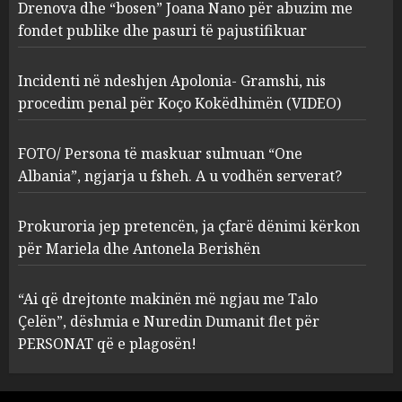
procedim penal për Koço
Drenova dhe “bosen” Joana Nano për abuzim me
Kokëdhimën (VIDEO)
fondet publike dhe pasuri të pajustifikuar
2
MARCH 27, 2025
Incidenti në ndeshjen Apolonia- Gramshi, nis
procedim penal për Koço Kokëdhimën (VIDEO)
FOTO/ Persona të maskuar
sulmuan “One Albania”,
ngjarja u fsheh. A u vodhën
FOTO/ Persona të maskuar sulmuan “One
serverat?
Albania”, ngjarja u fsheh. A u vodhën serverat?
3
MARCH 25, 2025
Prokuroria jep pretencën, ja çfarë dënimi kërkon
Prokuroria jep pretencën, ja
për Mariela dhe Antonela Berishën
çfarë dënimi kërkon për
Mariela dhe Antonela
“Ai që drejtonte makinën më ngjau me Talo
Berishën
Çelën”, dëshmia e Nuredin Dumanit flet për
4
MARCH 25, 2025
PERSONAT që e plagosën!
“Ai që drejtonte makinën më