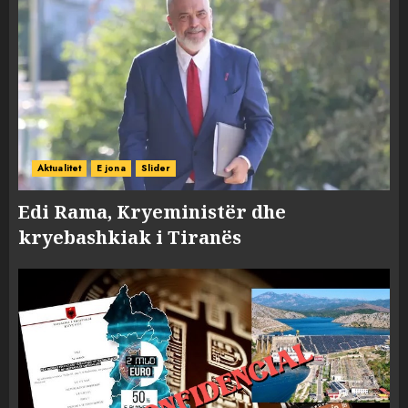
Aktualitet
E jona
Slider
Edi Rama, Kryeministër dhe
kryebashkiak i Tiranës