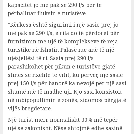
kapacitet jo më pak se 290 l/s për të
përballuar fluksin e turistëve.
“Kërkesa është sigurimi i një sasie prej jo
më pak se 290 l/s, e cila do të përdoret për
furnizimin me ujë të komplekseve të reja
turistike në fshatin Palasë me anë të një
ujësjellësi të ri. Sasia prej 290 l/s
parashikohet për pikun e turistëve gjatë
stinës së nxehtë të vitit, ku përveç një sasie
prej 150 l/s për banorë ka nevojë për një sasi
shumë më të madhe uji. Kjo sasi konsiston
në mbipopullimin e zonës, sidomos përgjatë
vijës bregdetare.
Një turist merr normalisht 30% më tepër
ujë se zakonisht. Nëse shtojmë edhe sasinë