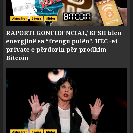
Aktualitet
E jona
Slider
RAPORTI KONFIDENCIAL/ KESH blen
energjinë sa “frengu pulën”, HEC -et
private e përdorin për prodhim
Bitcoin
Aktualitet
E jona
Slider