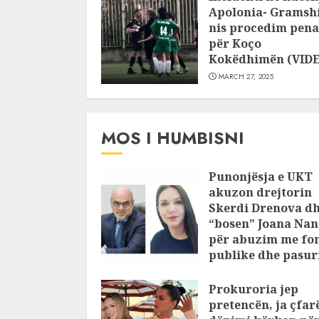
Apolonia- Gramshi
nis procedim pena
për Koço
Kokëdhimën (VID
MARCH 27, 2025
MOS I HUMBISNI
Punonjësja e UKT
akuzon drejtorin
Skerdi Drenova d
“bosen” Joana Nan
për abuzim me fo
publike dhe pasuri
pajustifikuar
Prokuroria jep
JULY 24, 2025
pretencën, ja çfar