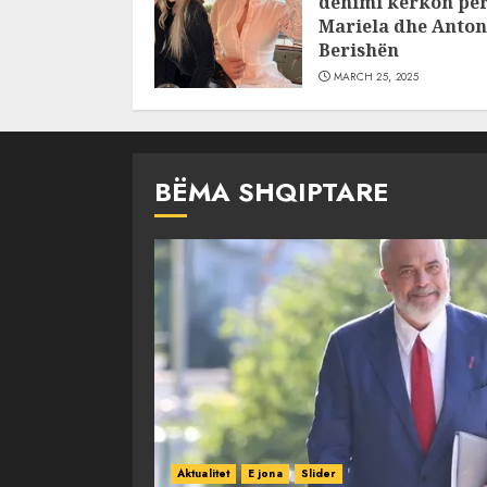
dënimi kërkon pë
Mariela dhe Anton
Berishën
MARCH 25, 2025
BËMA SHQIPTARE
Aktualitet
E jona
Slider