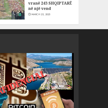
vranë 243 SHQIPTARË
në një vend
MARCH 25, 2025