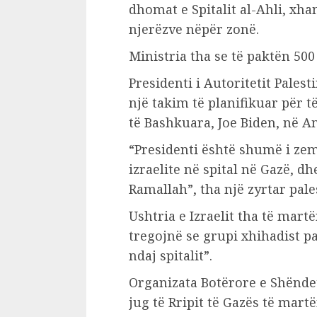
dhomat e Spitalit al-Ahli, xha
njerëzve nëpër zonë.
Ministria tha se të paktën 500
Presidenti i Autoritetit Pale
një takim të planifikuar për 
të Bashkuara, Joe Biden, në A
“Presidenti është shumë i z
izraelite në spital në Gazë, d
Ramallah”, tha një zyrtar pale
Ushtria e Izraelit tha të mart
tregojnë se grupi xhihadist p
ndaj spitalit”.
Organizata Botërore e Shëndet
jug të Rripit të Gazës të mart