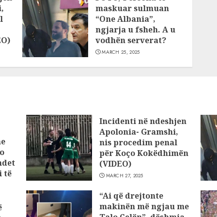
,
maskuar sulmuan
l
“One Albania”,
ngjarja u fsheh. A u
EO)
vodhën serverat?
MARCH 25, 2025
Incidenti në ndeshjen
Apolonia- Gramshi,
he
nis procedim penal
o
për Koço Kokëdhimën
ndet
(VIDEO)
 të
MARCH 27, 2025
“Ai që drejtonte
makinën më ngjau me
ë
Talo Çelën”, dëshmia