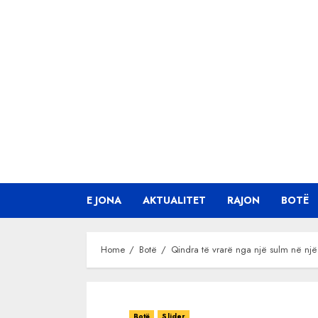
Skip
to
content
E JONA
AKTUALITET
RAJON
BOTË
Home
Botë
Qindra të vrarë nga një sulm në një 
Botë
Slider