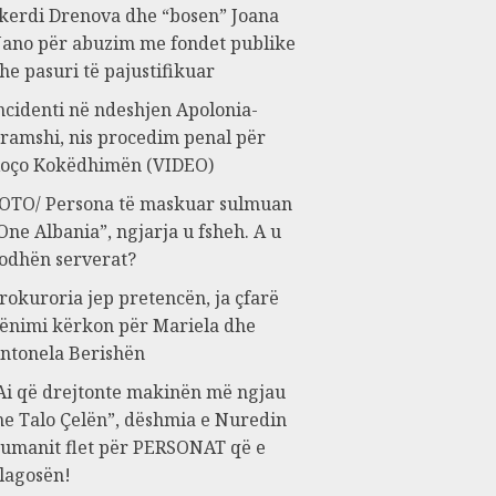
kerdi Drenova dhe “bosen” Joana
ano për abuzim me fondet publike
he pasuri të pajustifikuar
ncidenti në ndeshjen Apolonia-
ramshi, nis procedim penal për
oço Kokëdhimën (VIDEO)
OTO/ Persona të maskuar sulmuan
One Albania”, ngjarja u fsheh. A u
odhën serverat?
rokuroria jep pretencën, ja çfarë
ënimi kërkon për Mariela dhe
ntonela Berishën
Ai që drejtonte makinën më ngjau
e Talo Çelën”, dëshmia e Nuredin
umanit flet për PERSONAT që e
lagosën!