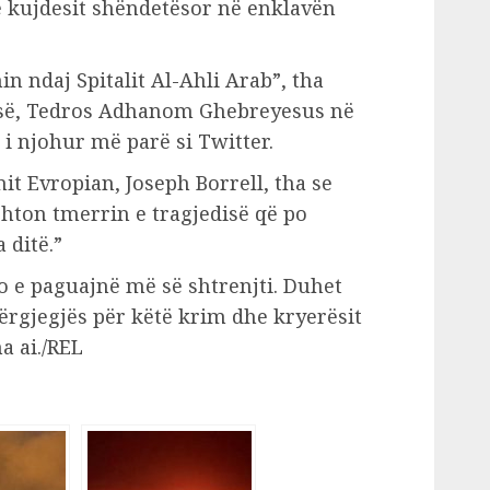
 kujdesit shëndetësor në enklavën
 ndaj Spitalit Al-Ahli Arab”, tha
B-së, Tedros Adhanom Ghebreyesus në
, i njohur më parë si Twitter.
it Evropian, Joseph Borrell, tha se
“shton tmerrin e tragjedisë që po
 ditë.”
po e paguajnë më së shtrenjti. Duhet
përgjegjës për këtë krim dhe kryerësit
a ai./REL