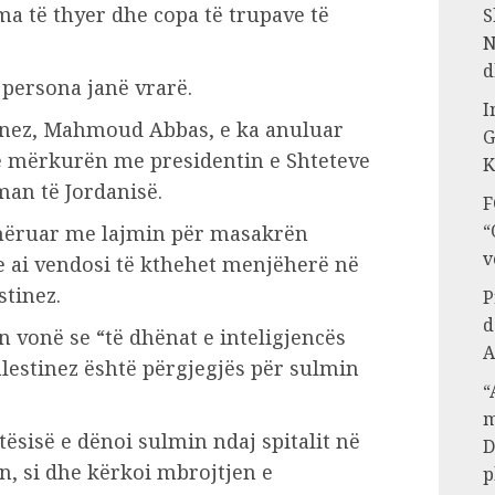
ma të thyer dhe copa të trupave të
S
N
d
 persona janë vrarë.
I
stinez, Mahmoud Abbas, e ka anuluar
G
të mërkurën me presidentin e Shteteve
K
man të Jordanisë.
F
“
emëruar me lajmin për masakrën
v
he ai vendosi të kthehet menjëherë në
stinez.
P
d
ën vonë se “të dhënat e inteligjencës
A
alestinez është përgjegjës për sulmin
“
m
ësisë e dënoi sulmin ndaj spitalit në
D
ën, si dhe kërkoi mbrojtjen e
p