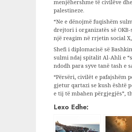
menjëhershme të civilëve dhe
palestineze.
“Ne e dënojmë fuqishëm sulmin
drejtori i organizatës së OK
një reagim në rrjetin social X
Shefi i diplomacisë së Bashkim
sulmi ndaj spitalit Al-Ahli e 
ndodh para syve tanë tash e sa
“Përsëri, civilët e pafajshëm 
gjetur qartazi se kush është 
e tij të mbahen përgjegjës”, th
Lexo Edhe: