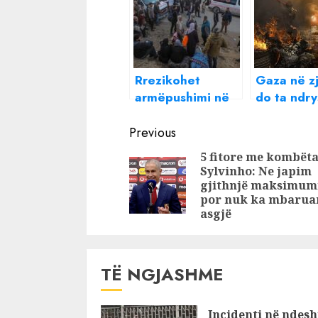
Rrezikohet
Gaza në zj
armëpushimi në
do ta ndry
Gaza, Izraeli
një sulm t
Continue
bllokon rikthimin
Lindjen e
Previous
në veri
Mesme?
Reading
5 fitore me kombët
Sylvinho: Ne japim
gjithnjë maksimum
por nuk ka mbarua
asgjë
TË NGJASHME
Incidenti në ndesh