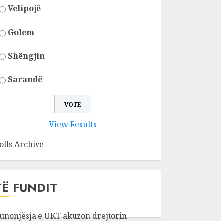
Velipojë
Golem
Shëngjin
Sarandë
View Results
olls Archive
TË FUNDIT
unonjësja e UKT akuzon drejtorin