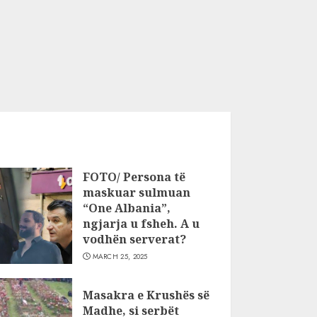
FOTO/ Persona të
maskuar sulmuan
“One Albania”,
ngjarja u fsheh. A u
vodhën serverat?
MARCH 25, 2025
Masakra e Krushës së
Madhe, si serbët