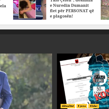
r
e Nuredin Dumanit
ela
flet për PERSONAT që
e plagosën!
MARCH 25, 2025
Aktualitet
E jona
Slider