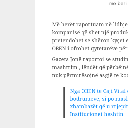
me beri
Më herët raportuam në lidhje
kompanisë që shet një produkt
pretendohet se shëron kyçet 
OBEN i ofrohet qytetarëve për
Gazeta Jonë raportoi se stud
mashtrim , lëndët që përbëjn
nuk përmirësojnë asgjë te ko
Nga OBEN te Caji Vital
bodrumeve, si po mash
xhambazët që u rrjepin
Institucionet heshtin