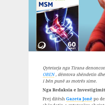
Qytetarja nga Tirana denoncon
OBEN
, dëmtova shëndetin dhe
i bën punë as motrës sime.
Nga Redaksia e Investigimi
Prej ditësh
Gazeta Jonë
po de