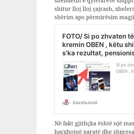
shëndetin e qytetarëve shqipt
shitur lloj lloj çajrash, xhe
shërim apo përmirësim magjik 
Në fakt gjithçka është një ma
harxhojnë paratë dhe shpres