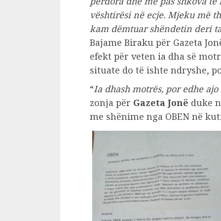
përdora dhe më pas shkova te 
vështirësi në ecje. Mjeku më t
kam dëmtuar shëndetin deri tan
Bajame Biraku për Gazeta Jonë
efekt për veten ia dha së mot
situate do të ishte ndryshe, p
“
Ia dhash motrës, por edhe ajo
zonja për
Gazeta Jonë
duke në
me shënime nga OBEN në kuti