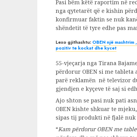
Pasi bëm këtë raportim në r
nga qytetarët që e kishin përd
konfirmuar faktin se nuk kan
shëndetit të tyre edhe pas ma
Lexo gjithashtu:
OBEN një mashtrim ,
pozitiv te kockat dhe kycet
55-vjeçarja nga Tirana Bajam
përdorur OBEN si me tableta a
parë reklamën në televizor d
gjendjen e kyçeve të saj si ed
Ajo shton se pasi nuk pati as
OBEN kishte shkuar te mjeku, i
sipas tij produkti në fjalë nu
“
Kam përdorur OBEN me tablet