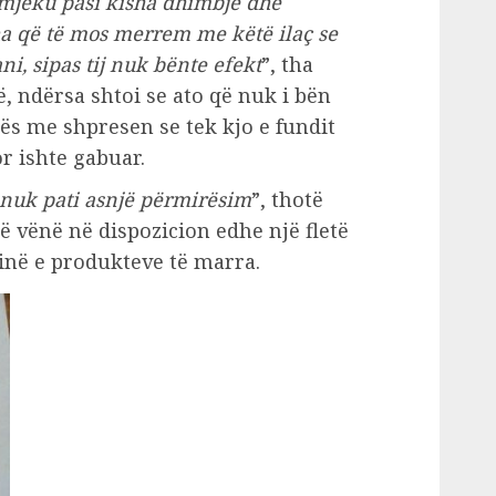
mjeku pasi kisha dhimbje dhe
ha që të mos merrem me këtë ilaç se
i, sipas tij nuk bënte efekt
”, tha
, ndërsa shtoi se ato që nuk i bën
rës me shpresen se tek kjo e fundit
or ishte gabuar.
 nuk pati asnjë përmirësim
”, thotë
 vënë në dispozicion edhe një fletë
në e produkteve të marra.