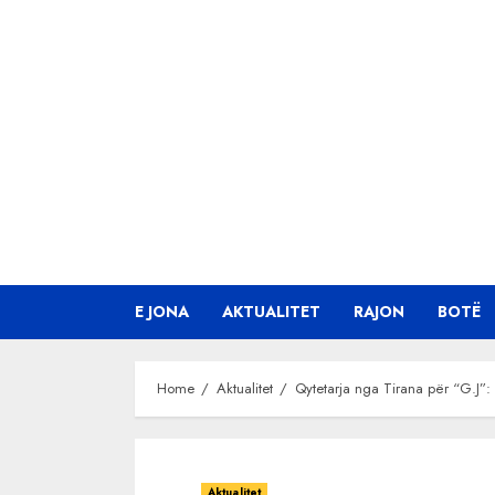
Skip
to
content
E JONA
AKTUALITET
RAJON
BOTË
Home
Aktualitet
Qytetarja nga Tirana për “G.J”
Aktualitet