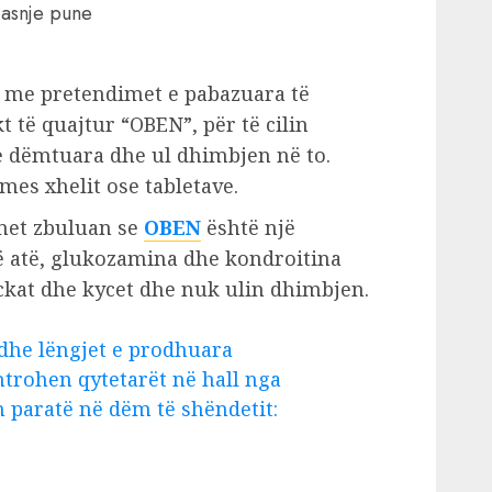
 asnje pune
 me pretendimet e pabazuara të
 të quajtur “OBEN”, për të cilin
e dëmtuara dhe ul dhimbjen në to.
mes xhelit ose tabletave.
imet zbuluan se
OBEN
është një
ë atë, glukozamina dhe kondroitina
ckat dhe kycet dhe nuk ulin dhimbjen.
 dhe lëngjet e prodhuara
trohen qytetarët në hall nga
 paratë në dëm të shëndetit: