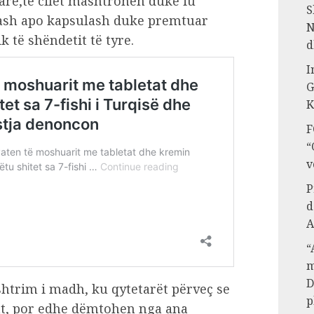
arë,të cilët mashtrohen duke iu
S
lerash apo kapsulash duke premtuar
N
të shëndetit të tyre.
d
I
G
K
F
“
v
P
d
A
“
m
D
shtrim i madh, ku qytetarët përveç se
p
at, por edhe dëmtohen nga ana