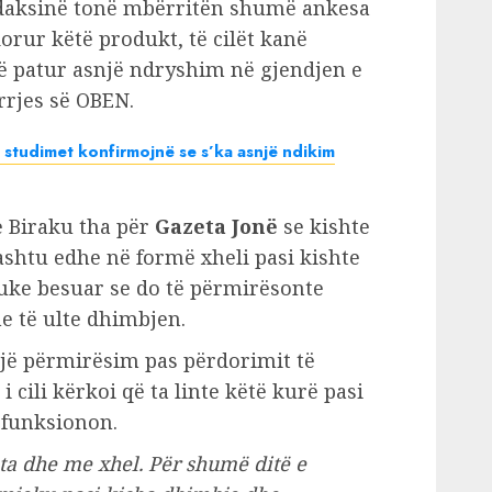
edaksinë tonë mbërritën shumë ankesa
orur këtë produkt, të cilët kanë
ë patur asnjë ndryshim në gjendjen e
rrjes së OBEN.
 studimet konfirmojnë se s’ka asnjë ndikim
e Biraku tha për
Gazeta Jonë
se kishte
shtu edhe në formë xheli pasi kishte
uke besuar se do të përmirësonte
he të ulte dhimbjen.
një përmirësim pas përdorimit të
 cili kërkoi që ta linte këtë kurë pasi
k funksionon.
a dhe me xhel. Për shumë ditë e