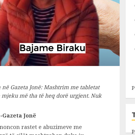
 në Gazeta Jonë: Mashtrim me tabletat
P
 mjeku më tha të heq dorë urgjent. Nuk
t-Gazeta Jonë
noncon rastet e abuzimeve me
P