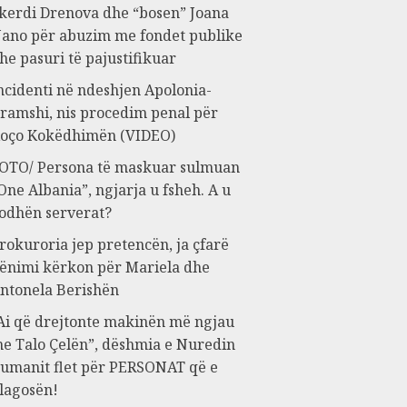
kerdi Drenova dhe “bosen” Joana
ano për abuzim me fondet publike
he pasuri të pajustifikuar
ncidenti në ndeshjen Apolonia-
ramshi, nis procedim penal për
oço Kokëdhimën (VIDEO)
OTO/ Persona të maskuar sulmuan
One Albania”, ngjarja u fsheh. A u
odhën serverat?
rokuroria jep pretencën, ja çfarë
ënimi kërkon për Mariela dhe
ntonela Berishën
Ai që drejtonte makinën më ngjau
e Talo Çelën”, dëshmia e Nuredin
umanit flet për PERSONAT që e
lagosën!