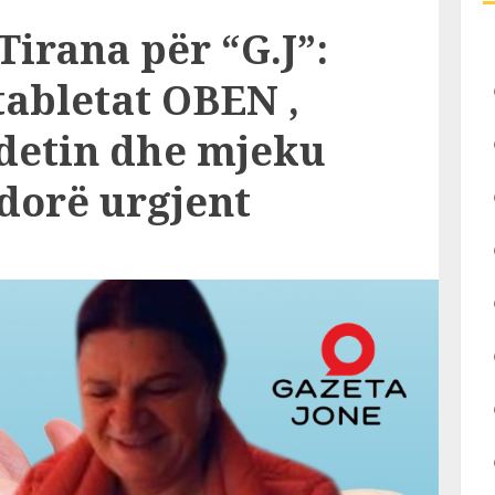
Tirana për “G.J”:
abletat OBEN ,
detin dhe mjeku
dorë urgjent