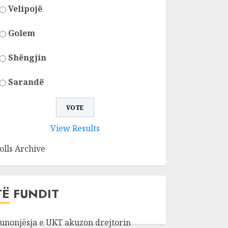
Velipojë
Golem
Shëngjin
Sarandë
View Results
olls Archive
TË FUNDIT
unonjësja e UKT akuzon drejtorin