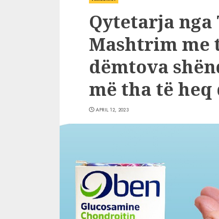
Qytetarja nga 
Mashtrim me t
dëmtova shën
më tha të heq 
APRIL 12, 2023