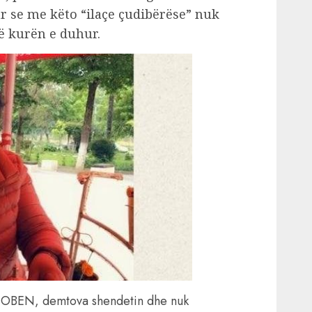
r se me këto “ilaçe çudibërëse” nuk
ë kurën e duhur.
a OBEN, demtova shendetin dhe nuk