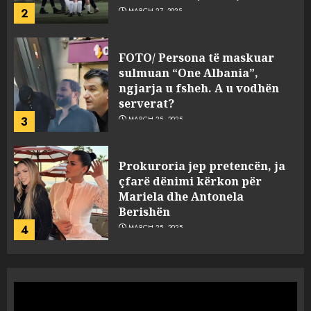
2
MARCH 27, 2025
FOTO/ Persona të maskuar
sulmuan “One Albania”,
ngjarja u fsheh. A u vodhën
serverat?
3
MARCH 25, 2025
Prokuroria jep pretencën, ja
çfarë dënimi kërkon për
Mariela dhe Antonela
Berishën
4
MARCH 25, 2025
“Ai që drejtonte makinën më
ngjau me Talo Çelën”,
dëshmia e Nuredin Dumanit