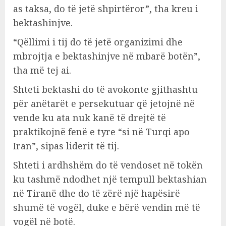
as taksa, do të jetë shpirtëror”, tha kreu i
bektashinjve.
“Qëllimi i tij do të jetë organizimi dhe
mbrojtja e bektashinjve në mbarë botën”,
tha më tej ai.
Shteti bektashi do të avokonte gjithashtu
për anëtarët e persekutuar që jetojnë në
vende ku ata nuk kanë të drejtë të
praktikojnë fenë e tyre “si në Turqi apo
Iran”, sipas liderit të tij.
Shteti i ardhshëm do të vendoset në tokën
ku tashmë ndodhet një tempull bektashian
në Tiranë dhe do të zërë një hapësirë
shumë të vogël, duke e bërë vendin më të
vogël në botë.