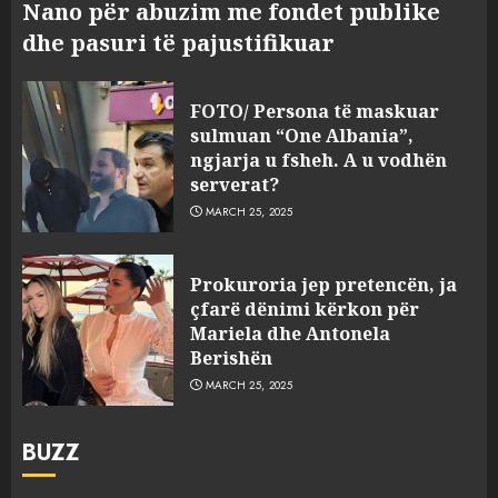
Nano për abuzim me fondet publike
dhe pasuri të pajustifikuar
FOTO/ Persona të maskuar
sulmuan “One Albania”,
ngjarja u fsheh. A u vodhën
serverat?
MARCH 25, 2025
Prokuroria jep pretencën, ja
çfarë dënimi kërkon për
Mariela dhe Antonela
Berishën
MARCH 25, 2025
BUZZ