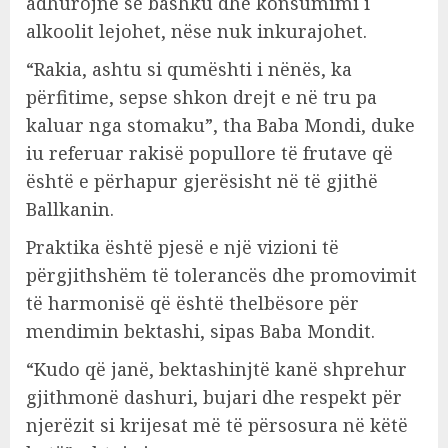
adhurojnë së bashku dhe konsumimi i
alkoolit lejohet, nëse nuk inkurajohet.
“Rakia, ashtu si qumështi i nënës, ka
përfitime, sepse shkon drejt e në tru pa
kaluar nga stomaku”, tha Baba Mondi, duke
iu referuar rakisë popullore të frutave që
është e përhapur gjerësisht në të gjithë
Ballkanin.
Praktika është pjesë e një vizioni të
përgjithshëm të tolerancës dhe promovimit
të harmonisë që është thelbësore për
mendimin bektashi, sipas Baba Mondit.
“Kudo që janë, bektashinjtë kanë shprehur
gjithmonë dashuri, bujari dhe respekt për
njerëzit si krijesat më të përsosura në këtë