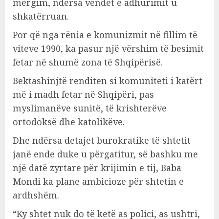
mërgim, ndërsa vendet e adhurimit u
shkatërruan.
Por që nga rënia e komunizmit në fillim të
viteve 1990, ka pasur një vërshim të besimit
fetar në shumë zona të Shqipërisë.
Bektashinjtë renditen si komuniteti i katërt
më i madh fetar në Shqipëri, pas
myslimanëve sunitë, të krishterëve
ortodoksë dhe katolikëve.
Dhe ndërsa detajet burokratike të shtetit
janë ende duke u përgatitur, së bashku me
një datë zyrtare për krijimin e tij, Baba
Mondi ka plane ambicioze për shtetin e
ardhshëm.
“Ky shtet nuk do të ketë as polici, as ushtri,