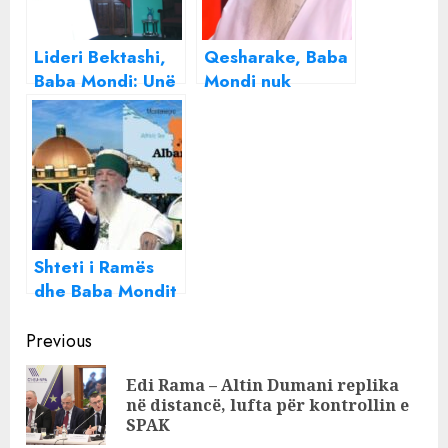
Lideri Bektashi,
Qesharake, Baba
Baba Mondi: Unë
Mondi nuk
e konsideroj
humbet kohë,
veten vëlla të
cakton
popullit të
ambasadorin e
Izraelit
posaçëm të
“shtetit bektashi”
(EMRI-FOTO)
Shteti i Ramës
dhe Baba Mondit
në mes të
Continue
Tiranës habit dhe
Previous
turqit
Reading
Edi Rama – Altin Dumani replika
Pre
në distancë, lufta për kontrollin e
pos
SPAK