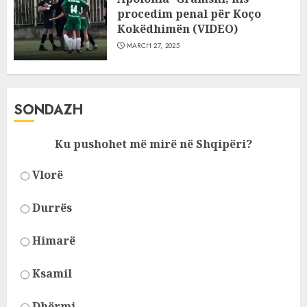
procedim penal për Koço
Kokëdhimën (VIDEO)
MARCH 27, 2025
SONDAZH
Ku pushohet më mirë në Shqipëri?
Vlorë
Durrës
Himarë
Ksamil
Dhërmi