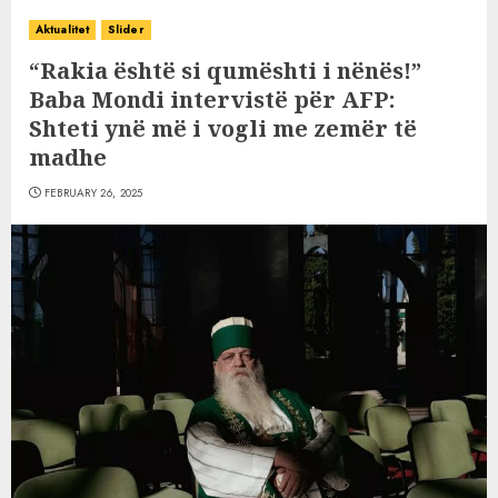
Aktualitet
Slider
“Rakia është si qumështi i nënës!”
Baba Mondi intervistë për AFP:
Shteti ynë më i vogli me zemër të
madhe
FEBRUARY 26, 2025