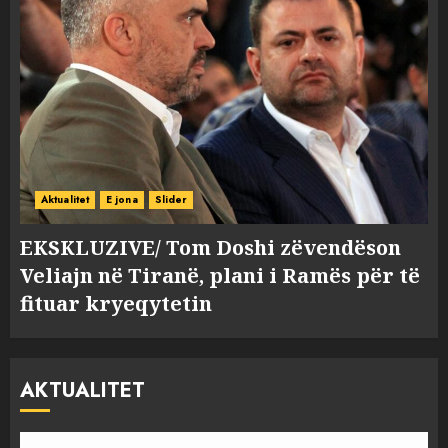
Aktualitet
E jona
Slider
EKSKLUZIVE/ Tom Doshi zëvendëson
Veliajn në Tiranë, plani i Ramës për të
fituar kryeqytetin
AKTUALITET