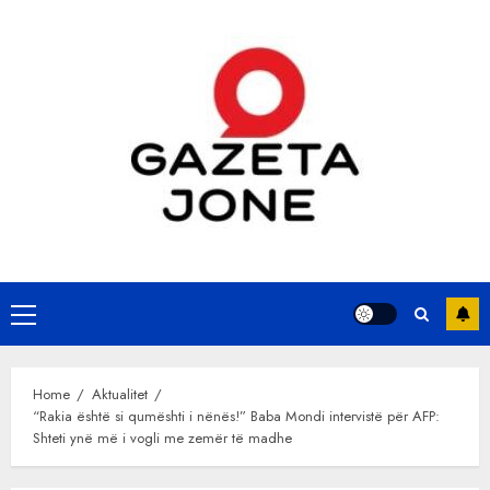
Skip
to
content
Primary
Menu
Home
Aktualitet
“Rakia është si qumështi i nënës!” Baba Mondi intervistë për AFP:
Shteti ynë më i vogli me zemër të madhe