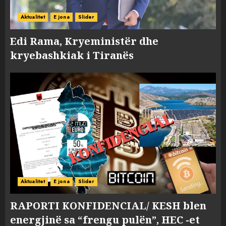
Aktualitet
E jona
Slider
Edi Rama, Kryeministër dhe
kryebashkiak i Tiranës
Aktualitet
E jona
Slider
RAPORTI KONFIDENCIAL/ KESH blen
energjinë sa “frengu pulën”, HEC -et