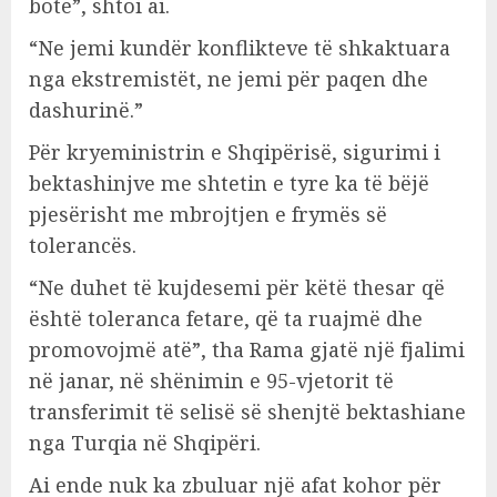
botë”, shtoi ai.
“Ne jemi kundër konflikteve të shkaktuara
nga ekstremistët, ne jemi për paqen dhe
dashurinë.”
Për kryeministrin e Shqipërisë, sigurimi i
bektashinjve me shtetin e tyre ka të bëjë
pjesërisht me mbrojtjen e frymës së
tolerancës.
“Ne duhet të kujdesemi për këtë thesar që
është toleranca fetare, që ta ruajmë dhe
promovojmë atë”, tha Rama gjatë një fjalimi
në janar, në shënimin e 95-vjetorit të
transferimit të selisë së shenjtë bektashiane
nga Turqia në Shqipëri.
Ai ende nuk ka zbuluar një afat kohor për