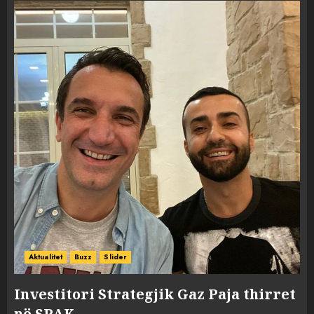
Aktualitet
Buzz
Slider
Investitori Strategjik Gaz Paja thirret
në SPAK