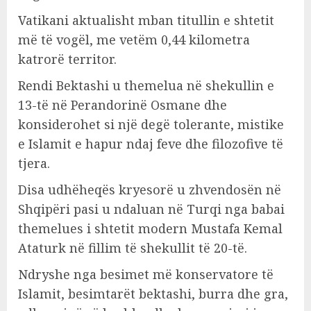
Vatikani aktualisht mban titullin e shtetit
më të vogël, me vetëm 0,44 kilometra
katrorë territor.
Rendi Bektashi u themelua në shekullin e
13-të në Perandorinë Osmane dhe
konsiderohet si një degë tolerante, mistike
e Islamit e hapur ndaj feve dhe filozofive të
tjera.
Disa udhëheqës kryesorë u zhvendosën në
Shqipëri pasi u ndaluan në Turqi nga babai
themelues i shtetit modern Mustafa Kemal
Ataturk në fillim të shekullit të 20-të.
Ndryshe nga besimet më konservatore të
Islamit, besimtarët bektashi, burra dhe gra,