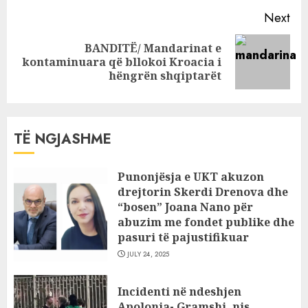
Next
BANDITË/ Mandarinat e
Next
kontaminuara që bllokoi Kroacia i
post:
hëngrën shqiptarët
TË NGJASHME
Punonjësja e UKT akuzon
drejtorin Skerdi Drenova dhe
“bosen” Joana Nano për
abuzim me fondet publike dhe
pasuri të pajustifikuar
JULY 24, 2025
Incidenti në ndeshjen
Apolonia- Gramshi, nis