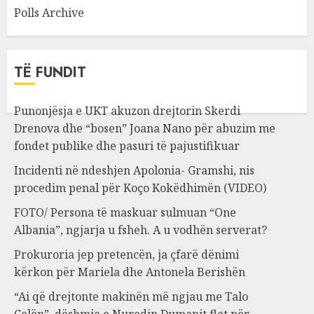
Polls Archive
TË FUNDIT
Punonjësja e UKT akuzon drejtorin Skerdi
Drenova dhe “bosen” Joana Nano për abuzim me
fondet publike dhe pasuri të pajustifikuar
Incidenti në ndeshjen Apolonia- Gramshi, nis
procedim penal për Koço Kokëdhimën (VIDEO)
FOTO/ Persona të maskuar sulmuan “One
Albania”, ngjarja u fsheh. A u vodhën serverat?
Prokuroria jep pretencën, ja çfarë dënimi
kërkon për Mariela dhe Antonela Berishën
“Ai që drejtonte makinën më ngjau me Talo