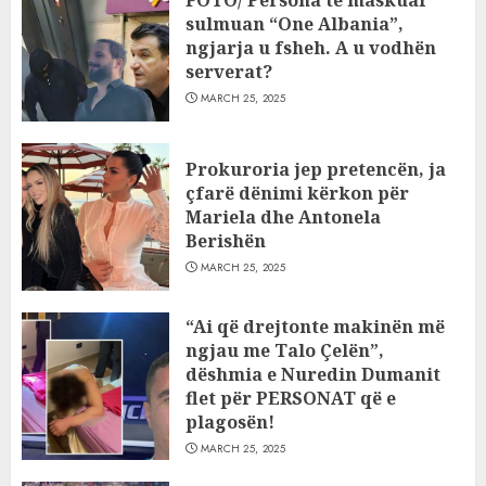
FOTO/ Persona të maskuar
sulmuan “One Albania”,
ngjarja u fsheh. A u vodhën
serverat?
MARCH 25, 2025
Prokuroria jep pretencën, ja
çfarë dënimi kërkon për
Mariela dhe Antonela
Berishën
MARCH 25, 2025
“Ai që drejtonte makinën më
ngjau me Talo Çelën”,
dëshmia e Nuredin Dumanit
flet për PERSONAT që e
plagosën!
MARCH 25, 2025