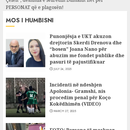
Çelën”, dëshmia e Nuredin Dumanit flet për
PERSONAT që e plagosën!
MOS I HUMBISNI
Punonjësja e UKT akuzon
drejtorin Skerdi Drenova dhe
“bosen” Joana Nano për
abuzim me fondet publike dhe
pasuri të pajustifikuar
JULY 24, 2025
Incidenti në ndeshjen
Apolonia- Gramshi, nis
procedim penal për Koço
Kokëdhimën (VIDEO)
MARCH 27, 2025