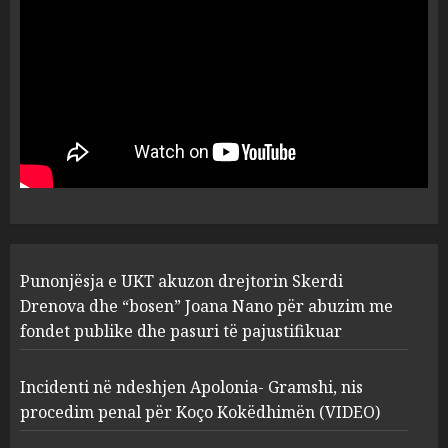
flet për PERSONAT që e
plagosën!
5
MARCH 25, 2025
Punonjësja e UKT akuzon
drejtorin Skerdi Drenova dhe
“bosen” Joana Nano për
abuzim me fondet publike dhe
pasuri të pajustifikuar
1
JULY 24, 2025
Incidenti në ndeshjen
Punonjësja e UKT akuzon drejtorin Skerdi
Apolonia- Gramshi, nis
procedim penal për Koço
Drenova dhe “bosen” Joana Nano për abuzim me
Kokëdhimën (VIDEO)
fondet publike dhe pasuri të pajustifikuar
2
MARCH 27, 2025
Incidenti në ndeshjen Apolonia- Gramshi, nis
procedim penal për Koço Kokëdhimën (VIDEO)
FOTO/ Persona të maskuar
sulmuan “One Albania”,