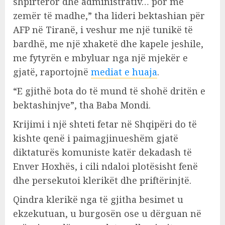
shpirtëror dhe administrativ… por me
zemër të madhe,” tha lideri bektashian për
AFP në Tiranë, i veshur me një tunikë të
bardhë, me një xhaketë dhe kapele jeshile,
me fytyrën e mbyluar nga një mjekër e
gjatë, raportojnë
mediat e huaja
.
“E gjithë bota do të mund të shohë dritën e
bektashinjve”, tha Baba Mondi.
Krijimi i një shteti fetar në Shqipëri do të
kishte qenë i paimagjinueshëm gjatë
diktaturës komuniste katër dekadash të
Enver Hoxhës, i cili ndaloi plotësisht fenë
dhe persekutoi klerikët dhe priftërinjtë.
Qindra klerikë nga të gjitha besimet u
ekzekutuan, u burgosën ose u dërguan në