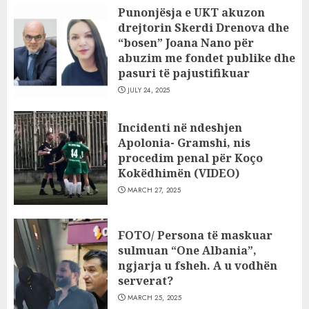
Punonjësja e UKT akuzon
drejtorin Skerdi Drenova dhe
“bosen” Joana Nano për
abuzim me fondet publike dhe
pasuri të pajustifikuar
JULY 24, 2025
Incidenti në ndeshjen
Apolonia- Gramshi, nis
procedim penal për Koço
Kokëdhimën (VIDEO)
MARCH 27, 2025
FOTO/ Persona të maskuar
sulmuan “One Albania”,
ngjarja u fsheh. A u vodhën
serverat?
MARCH 25, 2025