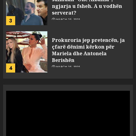
ngjarja u fsheh. A u vodhën
serverat?
3
MARCH 25, 2025
Prokuroria jep pretencën, ja
çfarë dënimi kërkon për
Mariela dhe Antonela
Berishën
4
MARCH 25, 2025
“Ai që drejtonte makinën më
ngjau me Talo Çelën”,
dëshmia e Nuredin Dumanit
flet për PERSONAT që e
plagosën!
5
MARCH 25, 2025
Punonjësja e UKT akuzon