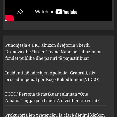
drejtorin Skerdi Drenova dhe
“bosen” Joana Nano për
abuzim me fondet publike dhe
pasuri të pajustifikuar
1
JULY 24, 2025
Incidenti në ndeshjen
Punonjësja e UKT akuzon drejtorin Skerdi
Apolonia- Gramshi, nis
procedim penal për Koço
Drenova dhe “bosen” Joana Nano për abuzim me
Kokëdhimën (VIDEO)
fondet publike dhe pasuri të pajustifikuar
2
MARCH 27, 2025
Incidenti në ndeshjen Apolonia- Gramshi, nis
procedim penal për Koço Kokëdhimën (VIDEO)
FOTO/ Persona të maskuar
sulmuan “One Albania”,
ngjarja u fsheh. A u vodhën
FOTO/ Persona të maskuar sulmuan “One
serverat?
Albania”, ngjarja u fsheh. A u vodhën serverat?
3
MARCH 25, 2025
Prokuroria jep pretencën, ja çfarë dënimi kërkon