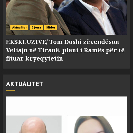
Aktualitet
E jona
Slider
EKSKLUZIVE/ Tom Doshi zëvendëson
Veliajn në Tiranë, plani i Ramës për të
fituar kryeqytetin
AKTUALITET