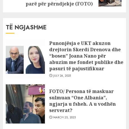
post:
parë për përndjekje (FOTO)
TË NGJASHME
Punonjësja e UKT akuzon
drejtorin Skerdi Drenova dhe
“bosen” Joana Nano për
abuzim me fondet publike dhe
pasuri të pajustifikuar
JULY 24, 2025
FOTO/ Persona të maskuar
sulmuan “One Albania”,
ngjarja u fsheh. A u vodhën
serverat?
MARCH 25, 2025