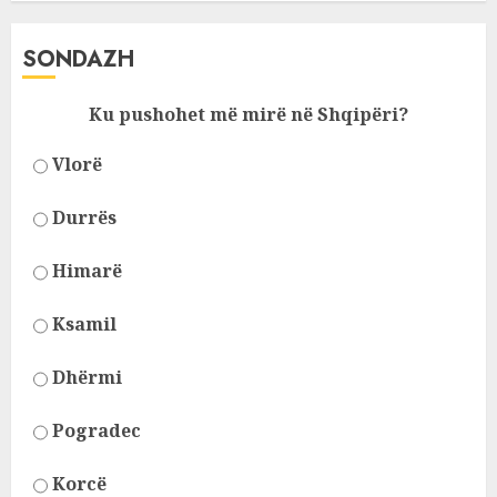
SONDAZH
Ku pushohet më mirë në Shqipëri?
Vlorë
Durrës
Himarë
Ksamil
Dhërmi
Pogradec
Korcë