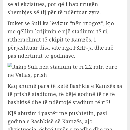
se ai ekzistues, por që i hap rrugën
shembjes së tij për të ndërtuar zyra.
Duket se Suli ka lëvizur “nën rrogoz”, kjo
me qëllim krijimin e një stadiumi të ri,
rithemelimit të ekipit të Kamzës, i
përjashtuar disa vite nga FSHF-ja dhe më
pas ndërtimit të godinave.
Kaq shumë para të ketë Bashkia e Kamzës sa
të prishë stadiume, të bëjë godinë të re të
bashkisë dhe të ndërtojë stadium të ri?!
Një abuzim i pastër me pushtetin, pasi
godina e Bashkisë së Kamzës, ajo
ekzistuesja, është tepër e madhe dhe me