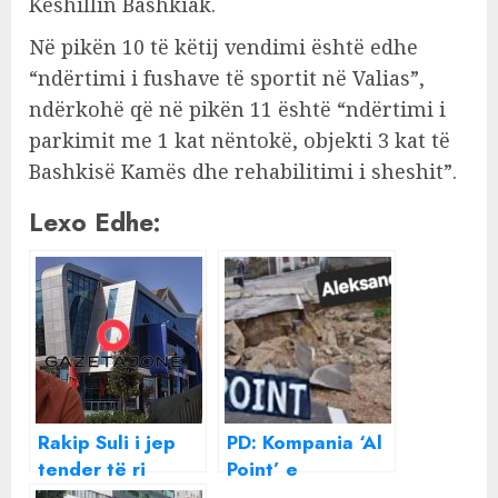
Këshillin Bashkiak.
Në pikën 10 të këtij vendimi është edhe
“ndërtimi i fushave të sportit në Valias”,
ndërkohë që në pikën 11 është “ndërtimi i
parkimit me 1 kat nëntokë, objekti 3 kat të
Bashkisë Kamës dhe rehabilitimi i sheshit”.
Lexo Edhe:
Rakip Suli i jep
PD: Kompania ‘Al
tender të ri
Point’ e
biznesmenit Bujar
dhëndërit të