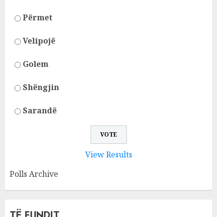
Përmet
Velipojë
Golem
Shëngjin
Sarandë
View Results
Polls Archive
TË FUNDIT