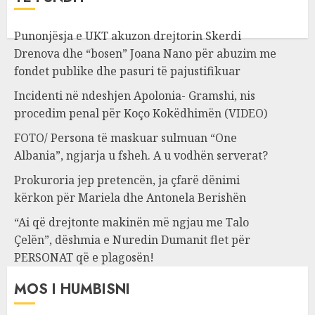
Punonjësja e UKT akuzon drejtorin Skerdi
Drenova dhe “bosen” Joana Nano për abuzim me
fondet publike dhe pasuri të pajustifikuar
Incidenti në ndeshjen Apolonia- Gramshi, nis
procedim penal për Koço Kokëdhimën (VIDEO)
FOTO/ Persona të maskuar sulmuan “One
Albania”, ngjarja u fsheh. A u vodhën serverat?
Prokuroria jep pretencën, ja çfarë dënimi
kërkon për Mariela dhe Antonela Berishën
“Ai që drejtonte makinën më ngjau me Talo
Çelën”, dëshmia e Nuredin Dumanit flet për
PERSONAT që e plagosën!
MOS I HUMBISNI