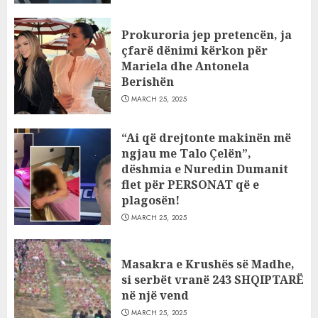
Prokuroria jep pretencën, ja
çfarë dënimi kërkon për
Mariela dhe Antonela
Berishën
MARCH 25, 2025
“Ai që drejtonte makinën më
ngjau me Talo Çelën”,
dëshmia e Nuredin Dumanit
flet për PERSONAT që e
plagosën!
MARCH 25, 2025
Masakra e Krushës së Madhe,
si serbët vranë 243 SHQIPTARË
në një vend
MARCH 25, 2025