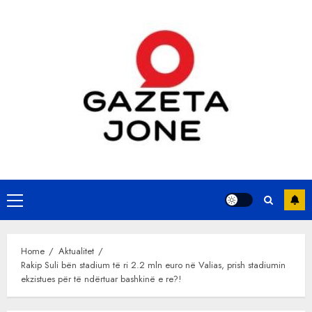
Skip
to
content
Primary
Menu
Home
Aktualitet
Rakip Suli bën stadium të ri 2.2 mln euro në Valias, prish stadiumin
ekzistues për të ndërtuar bashkinë e re?!