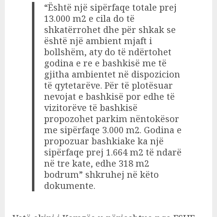
“Është një sipërfaqe totale prej
13.000 m2 e cila do të
shkatërrohet dhe për shkak se
është një ambient mjaft i
bollshëm, aty do të ndërtohet
godina e re e bashkisë me të
gjitha ambientet në dispozicion
të qytetarëve. Për të plotësuar
nevojat e bashkisë por edhe të
vizitorëve të bashkisë
propozohet parkim nëntokësor
me sipërfaqe 3.000 m2. Godina e
propozuar bashkiake ka një
sipërfaqe prej 1.664 m2 të ndarë
në tre kate, edhe 318 m2
bodrum” shkruhej në këto
dokumente.