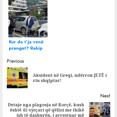
Murati të Euro
deputetit të PS,
Alb që u arrestua
prish rrugët për
me Fatos Tushen,
të ndërtuar vila
pse ndryshuan
për të pasurit!
emrin në LIS
KONSTRUKSION
Kur do t’ja venë
prangat? Rakip
Suli sërish në
Continue
SPAK
Previous
Reading
Aksident në Greqi, ndërron JETË i
Pre
riu shqiptar!
pos
Next
Detaje nga plagosja në Korçë, kush
është 41-vjeçari që qëlloi me thikë
Next
ish të dashurën, i arrestuar më