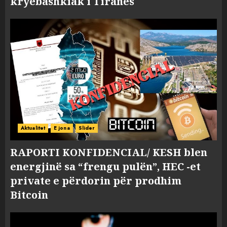
kryebashkiak i Tiranës
Aktualitet
E jona
Slider
RAPORTI KONFIDENCIAL/ KESH blen
energjinë sa “frengu pulën”, HEC -et
private e përdorin për prodhim
Bitcoin