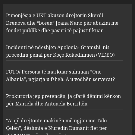
Incidenti në ndeshjen
Punonjësja e UKT akuzon drejtorin Skerdi
Apolonia- Gramshi, nis
procedim penal për Koço
Drenova dhe “bosen” Joana Nano për abuzim me
Kokëdhimën (VIDEO)
fondet publike dhe pasuri të pajustifikuar
2
MARCH 27, 2025
Incidenti në ndeshjen Apolonia- Gramshi, nis
procedim penal për Koço Kokëdhimën (VIDEO)
FOTO/ Persona të maskuar
sulmuan “One Albania”,
ngjarja u fsheh. A u vodhën
FOTO/ Persona të maskuar sulmuan “One
serverat?
Albania”, ngjarja u fsheh. A u vodhën serverat?
3
MARCH 25, 2025
Prokuroria jep pretencën, ja çfarë dënimi kërkon
Prokuroria jep pretencën, ja
për Mariela dhe Antonela Berishën
çfarë dënimi kërkon për
Mariela dhe Antonela
“Ai që drejtonte makinën më ngjau me Talo
Berishën
Çelën”, dëshmia e Nuredin Dumanit flet për
4
MARCH 25, 2025