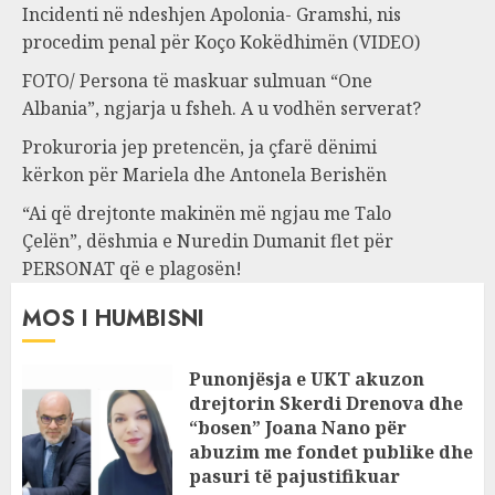
Incidenti në ndeshjen Apolonia- Gramshi, nis
procedim penal për Koço Kokëdhimën (VIDEO)
FOTO/ Persona të maskuar sulmuan “One
Albania”, ngjarja u fsheh. A u vodhën serverat?
Prokuroria jep pretencën, ja çfarë dënimi
kërkon për Mariela dhe Antonela Berishën
“Ai që drejtonte makinën më ngjau me Talo
Çelën”, dëshmia e Nuredin Dumanit flet për
PERSONAT që e plagosën!
MOS I HUMBISNI
Punonjësja e UKT akuzon
drejtorin Skerdi Drenova dhe
“bosen” Joana Nano për
abuzim me fondet publike dhe
pasuri të pajustifikuar