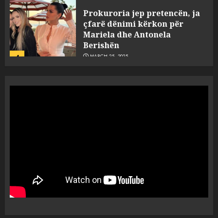
Prokuroria jep pretencën, ja
çfarë dënimi kërkon për
Mariela dhe Antonela
Berishën
4
MARCH 25, 2025
“Ai që drejtonte makinën më
ngjau me Talo Çelën”,
dëshmia e Nuredin Dumanit
flet për PERSONAT që e
plagosën!
5
MARCH 25, 2025
Punonjësja e UKT akuzon
drejtorin Skerdi Drenova dhe
“bosen” Joana Nano për
abuzim me fondet publike dhe
pasuri të pajustifikuar
1
JULY 24, 2025