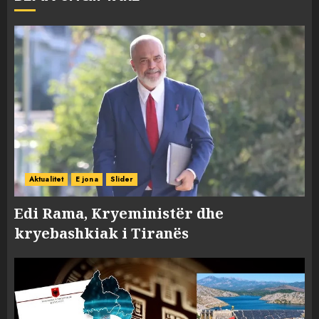
Aktualitet
E jona
Slider
Edi Rama, Kryeministër dhe
kryebashkiak i Tiranës