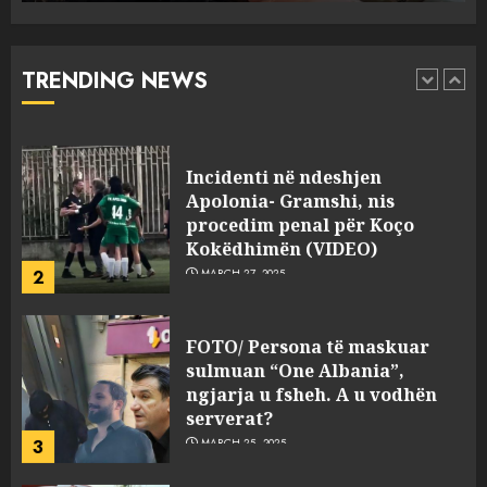
drejtorin Skerdi Drenova dhe
“bosen” Joana Nano për
abuzim me fondet publike dhe
TRENDING NEWS
pasuri të pajustifikuar
1
JULY 24, 2025
Incidenti në ndeshjen
Apolonia- Gramshi, nis
procedim penal për Koço
Kokëdhimën (VIDEO)
2
MARCH 27, 2025
FOTO/ Persona të maskuar
sulmuan “One Albania”,
ngjarja u fsheh. A u vodhën
serverat?
3
MARCH 25, 2025