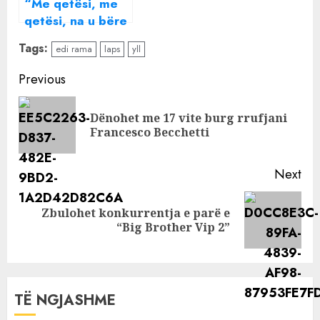
“Me qetësi, me
qetësi, na u bëre
si Ilir Meta”,
Tags:
edi rama
laps
yll
Rama dhe Tabaku
përplasen ashpër
Continue
Previous
për pagesat e
Reading
inceneratorëve
Dënohet me 17 vite burg rrufjani
Pre
Francesco Becchetti
pos
Next
Zbulohet konkurrentja e parë e
Next
“Big Brother Vip 2”
post:
TË NGJASHME