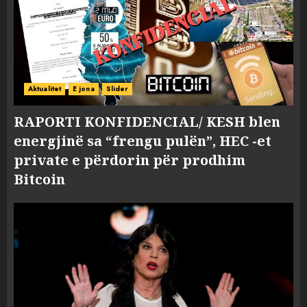
Aktualitet
E jona
Slider
RAPORTI KONFIDENCIAL/ KESH blen
energjinë sa “frengu pulën”, HEC -et
private e përdorin për prodhim
Bitcoin