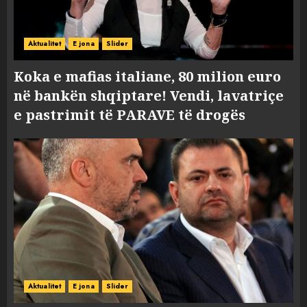
Aktualitet
E jona
Slider
Koka e mafias italiane, 80 milion euro
në bankën shqiptare! Vendi, lavatriçe
e pastrimit të PARAVE të drogës
Aktualitet
E jona
Slider