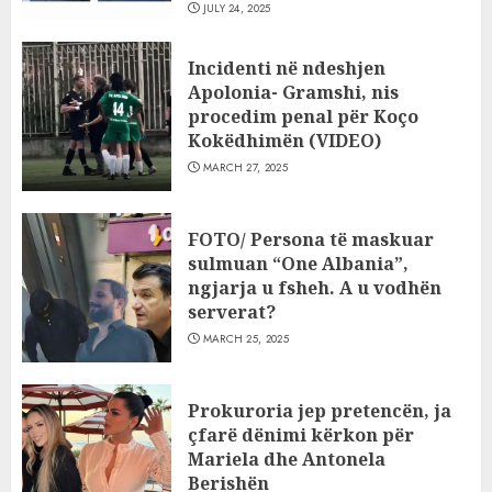
JULY 24, 2025
Incidenti në ndeshjen
Apolonia- Gramshi, nis
procedim penal për Koço
Kokëdhimën (VIDEO)
MARCH 27, 2025
FOTO/ Persona të maskuar
sulmuan “One Albania”,
ngjarja u fsheh. A u vodhën
serverat?
MARCH 25, 2025
Prokuroria jep pretencën, ja
çfarë dënimi kërkon për
Mariela dhe Antonela
Berishën