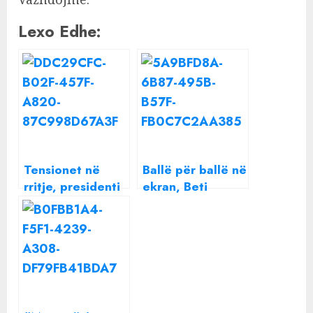
Lexo Edhe:
Tensionet në
Ballë për ballë në
rritje, presidenti
ekran, Beti
ukrainas kërkon
Njuma dhe Dalina
takim ballë për
Buzi flasin për
ballë me Putin
marrëdhënien si
kunata