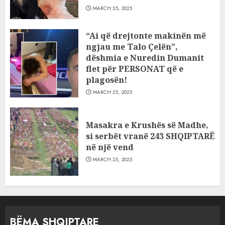
MARCH 25, 2025
“Ai që drejtonte makinën më
ngjau me Talo Çelën”,
dëshmia e Nuredin Dumanit
flet për PERSONAT që e
plagosën!
MARCH 25, 2025
Masakra e Krushës së Madhe,
si serbët vranë 243 SHQIPTARË
në një vend
MARCH 25, 2025
BËMA SHQIPTARE