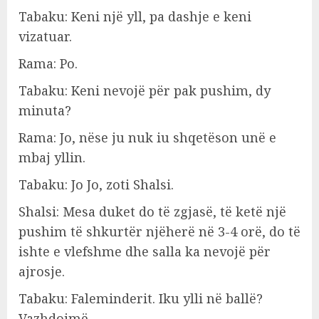
Tabaku: Keni një yll, pa dashje e keni
vizatuar.
Rama: Po.
Tabaku: Keni nevojë për pak pushim, dy
minuta?
Rama: Jo, nëse ju nuk iu shqetëson unë e
mbaj yllin.
Tabaku: Jo Jo, zoti Shalsi.
Shalsi: Mesa duket do të zgjasë, të ketë një
pushim të shkurtër njëherë në 3-4 orë, do të
ishte e vlefshme dhe salla ka nevojë për
ajrosje.
Tabaku: Faleminderit. Iku ylli në ballë?
Vazhdojmë.