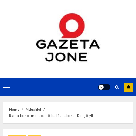
Skip
to
content
Primary
Menu
Home
Aktualitet
Rama bëhet me laps në ballë, Tabaku: Ke një yll