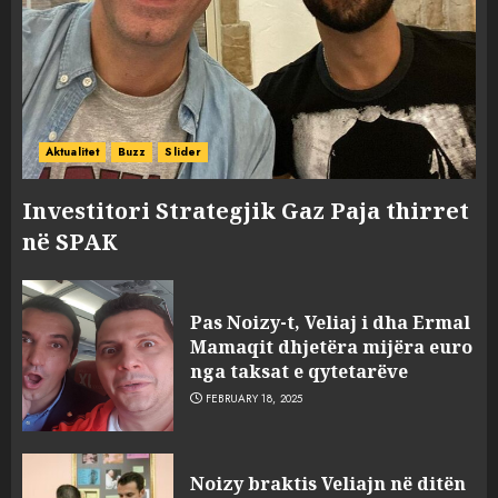
Aktualitet
Buzz
Slider
Investitori Strategjik Gaz Paja thirret
në SPAK
Pas Noizy-t, Veliaj i dha Ermal
Mamaqit dhjetëra mijëra euro
nga taksat e qytetarëve
FEBRUARY 18, 2025
FOTO/ Persona të maskuar
Noizy braktis Veliajn në ditën
sulmuan “One Albania”,