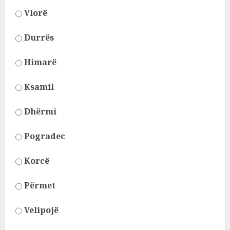
Vlorë
Durrës
Himarë
Ksamil
Dhërmi
Pogradec
Korcë
Përmet
Velipojë