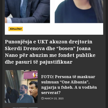
Aktualitet
Punonjësja e UKT akuzon drejtorin
Skerdi Drenova dhe “bosen” Joana
Nano për abuzim me fondet publike
dhe pasuri të pajustifikuar
FOTO/ Persona të maskuar
sulmuan “One Albania”,
ngjarja u fsheh. A u vodhën
serverat?
MARCH 25, 2025