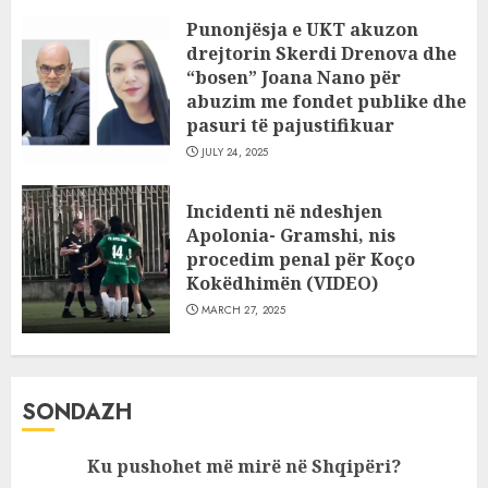
Punonjësja e UKT akuzon
drejtorin Skerdi Drenova dhe
“bosen” Joana Nano për
abuzim me fondet publike dhe
pasuri të pajustifikuar
JULY 24, 2025
Incidenti në ndeshjen
Apolonia- Gramshi, nis
procedim penal për Koço
Kokëdhimën (VIDEO)
MARCH 27, 2025
SONDAZH
Ku pushohet më mirë në Shqipëri?