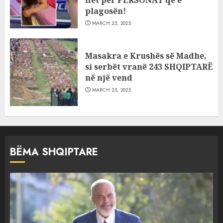
plagosën!
MARCH 25, 2025
Masakra e Krushës së Madhe,
si serbët vranë 243 SHQIPTARË
në një vend
MARCH 25, 2025
BËMA SHQIPTARE