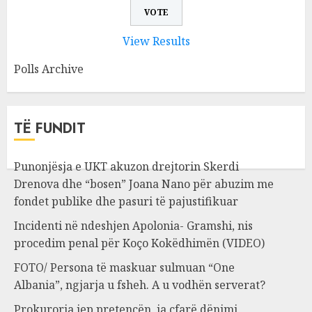
View Results
Polls Archive
TË FUNDIT
Punonjësja e UKT akuzon drejtorin Skerdi
Drenova dhe “bosen” Joana Nano për abuzim me
fondet publike dhe pasuri të pajustifikuar
Incidenti në ndeshjen Apolonia- Gramshi, nis
procedim penal për Koço Kokëdhimën (VIDEO)
FOTO/ Persona të maskuar sulmuan “One
Albania”, ngjarja u fsheh. A u vodhën serverat?
Prokuroria jep pretencën, ja çfarë dënimi