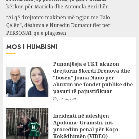
kërkon për Mariela dhe Antonela Berishën
“Ai që drejtonte makinën më ngjau me Talo
Çelën”, dëshmia e Nuredin Dumanit flet për
PERSONAT që e plagosën!
MOS I HUMBISNI
Punonjësja e UKT akuzon
drejtorin Skerdi Drenova dhe
“bosen” Joana Nano për
abuzim me fondet publike dhe
pasuri të pajustifikuar
JULY 24, 2025
Incidenti në ndeshjen
Apolonia- Gramshi, nis
procedim penal për Koço
Kokëdhimën (VIDEO)