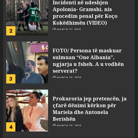
Incidenti në ndeshjen
Apolonia- Gramshi, nis
procedim penal për Koço
Kokëdhimën (VIDEO)
2
MARCH 27, 2025
FOTO/ Persona të maskuar
sulmuan “One Albania”,
ngjarja u fsheh. A u vodhën
serverat?
3
MARCH 25, 2025
Prokuroria jep pretencën, ja
çfarë dënimi kërkon për
Mariela dhe Antonela
Berishën
4
MARCH 25, 2025