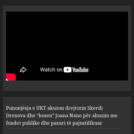
“Ai që drejtonte makinën më
ngjau me Talo Çelën”,
dëshmia e Nuredin Dumanit
flet për PERSONAT që e
plagosën!
5
MARCH 25, 2025
Punonjësja e UKT akuzon
drejtorin Skerdi Drenova dhe
“bosen” Joana Nano për
abuzim me fondet publike dhe
pasuri të pajustifikuar
1
JULY 24, 2025
Incidenti në ndeshjen
Punonjësja e UKT akuzon drejtorin Skerdi
Apolonia- Gramshi, nis
procedim penal për Koço
Drenova dhe “bosen” Joana Nano për abuzim me
Kokëdhimën (VIDEO)
fondet publike dhe pasuri të pajustifikuar
2
MARCH 27, 2025