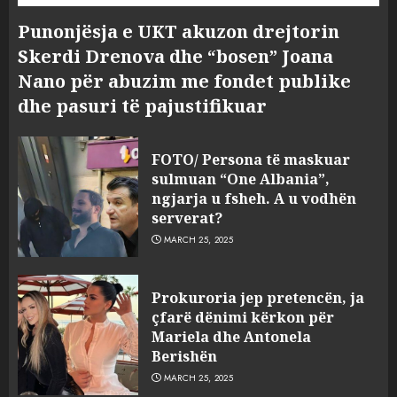
Punonjësja e UKT akuzon drejtorin
Skerdi Drenova dhe “bosen” Joana
Nano për abuzim me fondet publike
dhe pasuri të pajustifikuar
FOTO/ Persona të maskuar
sulmuan “One Albania”,
ngjarja u fsheh. A u vodhën
serverat?
MARCH 25, 2025
Prokuroria jep pretencën, ja
çfarë dënimi kërkon për
Mariela dhe Antonela
Berishën
MARCH 25, 2025