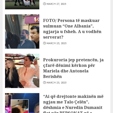
MARCH 27, 2025
FOTO/ Persona të maskuar
sulmuan “One Albania”,
ngjarja u fsheh. A u vodhën
serverat?
MARCH 25, 2025
Prokuroria jep pretencën, ja
çfarë dënimi kërkon për
Mariela dhe Antonela
Berishën
MARCH 25, 2025
“Ai që drejtonte makinën më
ngjau me Talo Çelën”,
dëshmia e Nuredin Dumanit
flet për PERSONAT që e