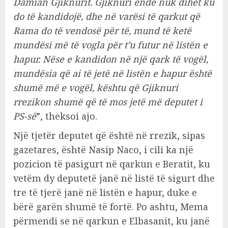
Damian Gjiknurit. Gjiknuri ende nuk dihet ku
do të kandidojë, dhe në varësi të qarkut që
Rama do të vendosë për të, mund të ketë
mundësi më të vogla për t’u futur në listën e
hapur. Nëse e kandidon në një qark të vogël,
mundësia që ai të jetë në listën e hapur është
shumë më e vogël, kështu që Gjiknuri
rrezikon shumë që të mos jetë më deputet i
PS-së
”, theksoi ajo.
Një tjetër deputet që është në rrezik, sipas
gazetares, është Nasip Naco, i cili ka një
pozicion të pasigurt në qarkun e Beratit, ku
vetëm dy deputetë janë në listë të sigurt dhe
tre të tjerë janë në listën e hapur, duke e
bërë garën shumë të fortë. Po ashtu, Mema
përmendi se në qarkun e Elbasanit, ku janë