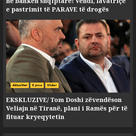
në bankën shqiptare! Vendi, lavatriçe
e pastrimit të PARAVE të drogës
Aktualitet
E jona
Slider
EKSKLUZIVE/ Tom Doshi zëvendëson
Veliajn në Tiranë, plani i Ramës për të
fituar kryeqytetin