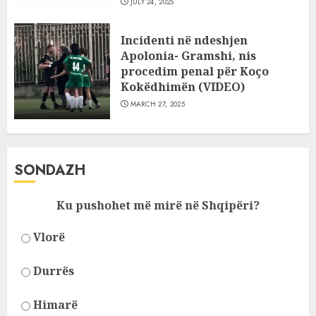
JULY 24, 2025
Incidenti në ndeshjen
Apolonia- Gramshi, nis
procedim penal për Koço
Kokëdhimën (VIDEO)
MARCH 27, 2025
SONDAZH
Ku pushohet më mirë në Shqipëri?
Vlorë
Durrës
Himarë