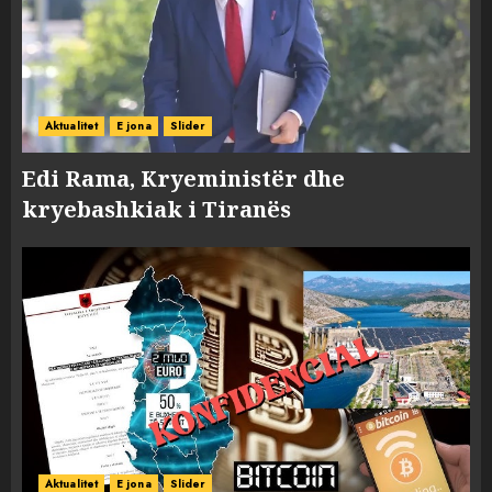
Aktualitet
E jona
Slider
Edi Rama, Kryeministër dhe
kryebashkiak i Tiranës
Aktualitet
E jona
Slider