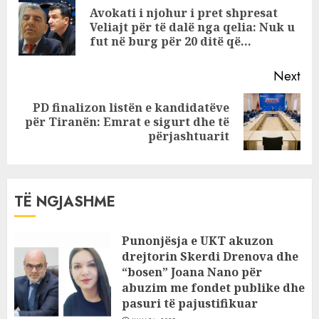
Reading
Avokati i njohur i pret shpresat
mandatin
Pre
Veliajt për të dalë nga qelia: Nuk u
pos
fut në burg për 20 ditë që…
Next
PD finalizon listën e kandidatëve
Next
për Tiranën: Emrat e sigurt dhe të
post:
përjashtuarit
TË NGJASHME
Punonjësja e UKT akuzon
drejtorin Skerdi Drenova dhe
“bosen” Joana Nano për
abuzim me fondet publike dhe
pasuri të pajustifikuar