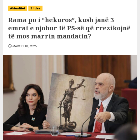
Aktualitet
Slider
Rama po i “hekuros”, kush janë 3
emrat e njohur të PS-së që rrezikojnë
të mos marrin mandatin?
MARCH 10, 2025