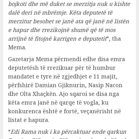
bojkoti dhe më duket se merzitja nuk u kishte
dalë deri në mbrëmje. Këta deputetë të
merzitur besohet se janë ata që janë në listën
e hapur dhe rrezikojnë shumë që të mos
arrijnë të fitojnë karrigen e deputetit
”, tha
Mema.
Gazetarja Mema përmendi edhe disa emra
deputetësh të rrezikuar për të humbur
mandatet e tyre në zgjedhjet e 11 majit,
përfshirë Damian Gjiknurin, Nasip Nacon
dhe Olta Xhaçkën. Ajo sqaroi se disa nga
këta emra janë në qarqe të vogla, ku
konkurenca është e fortë, veçanërisht në
listat e hapura.
“
Edi Rama nuk i ka përcaktuar ende qarkun