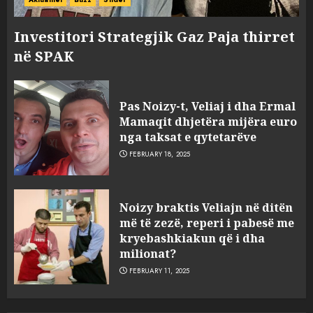
Investitori Strategjik Gaz Paja thirret
në SPAK
Pas Noizy-t, Veliaj i dha Ermal
Mamaqit dhjetëra mijëra euro
nga taksat e qytetarëve
FEBRUARY 18, 2025
FOTO/ Persona të maskuar
Noizy braktis Veliajn në ditën
sulmuan “One Albania”,
më të zezë, reperi i pabesë me
ngjarja u fsheh. A u vodhën
kryebashkiakun që i dha
serverat?
milionat?
3
MARCH 25, 2025
FEBRUARY 11, 2025
Prokuroria jep pretencën, ja