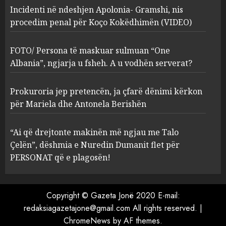
Incidenti në ndeshjen Apolonia- Gramshi, nis
procedim penal për Koço Kokëdhimën (VIDEO)
FOTO/ Persona të maskuar
sulmuan “One Albania”,
ngjarja u fsheh. A u vodhën
FOTO/ Persona të maskuar sulmuan “One
serverat?
Albania”, ngjarja u fsheh. A u vodhën serverat?
3
MARCH 25, 2025
Prokuroria jep pretencën, ja çfarë dënimi kërkon
Prokuroria jep pretencën, ja
për Mariela dhe Antonela Berishën
çfarë dënimi kërkon për
Mariela dhe Antonela
“Ai që drejtonte makinën më ngjau me Talo
Berishën
Çelën”, dëshmia e Nuredin Dumanit flet për
4
MARCH 25, 2025
PERSONAT që e plagosën!
“Ai që drejtonte makinën më
ngjau me Talo Çelën”,
Copyright © Gazeta Jonë 2020 E-mail:
dëshmia e Nuredin Dumanit
redaksiagazetajone@gmail.com
All rights reserved.
|
flet për PERSONAT që e
ChromeNews
by AF themes.
plagosën!