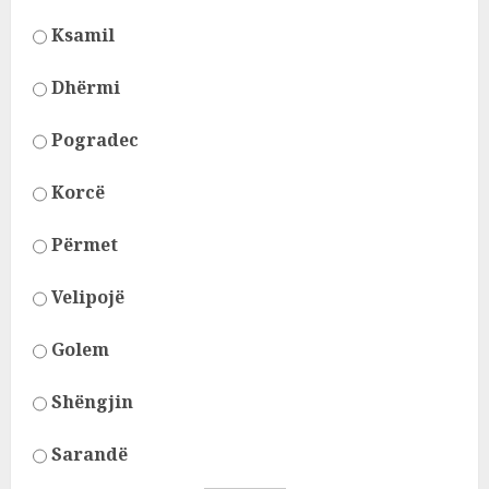
Ksamil
Dhërmi
Pogradec
Korcë
Përmet
Velipojë
Golem
Shëngjin
Sarandë