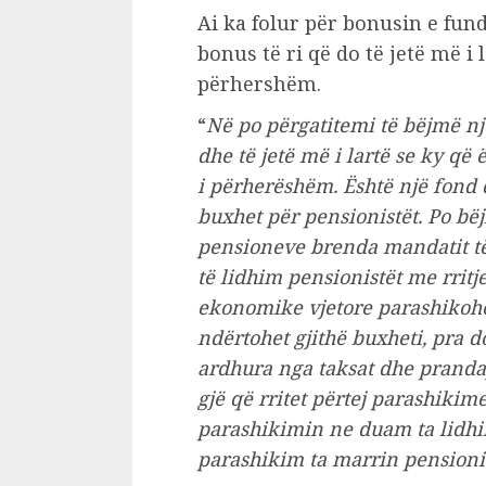
Ai ka folur për bonusin e fun
bonus të ri që do të jetë më i l
përhershëm.
“
Në po përgatitemi të bëjmë një
dhe të jetë më i lartë se ky që 
i përherëshëm. Është një fond
buxhet për pensionistët. Po bëj
pensioneve brenda mandatit t
të lidhim pensionistët me rritj
ekonomike vjetore parashikohe
ndërtohet gjithë buxheti, pra 
ardhura nga taksat dhe pranda
gjë që rritet përtej parashikim
parashikimin ne duam ta lidhi
parashikim ta marrin pensioni