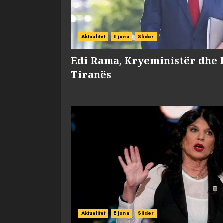
Aktualitet
E jona
Slider
Edi Rama, Kryeministër dhe 
Tiranës
Aktualitet
E jona
Slider