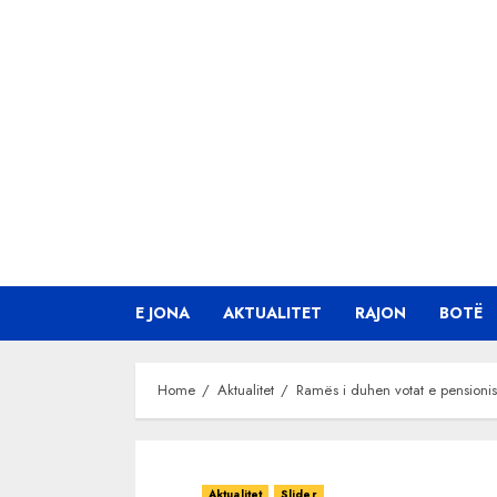
Skip
to
content
E JONA
AKTUALITET
RAJON
BOTË
Home
Aktualitet
Ramës i duhen votat e pensionist
Aktualitet
Slider