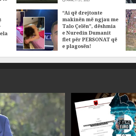
MARCH 27, 2025
“Ai që drejtonte
makinën më ngjau me
ë
Talo Çelën”, dëshmia
r
e Nuredin Dumanit
ela
flet për PERSONAT që
e plagosën!
MARCH 25, 2025