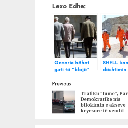
Lexo Edhe:
Qeveria bëhet
SHELL kon
gati të “blejë”
dështimin
votat e
Shpirag, s
Continue
pensionistëve me
rritje pen
Previous
50-100 euro në
dhe fond 
Reading
Trafiku “lumë”, Par
Pranverë?
Demokratike nis
bllokimin e akseve
kryesore të vendit