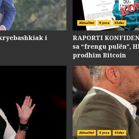
Aktualitet
E jona
Slider
kryebashkiak i
RAPORTI KONFIDENC
sa “frengu pulën”, H
prodhim Bitcoin
Aktualitet
E jona
Slider