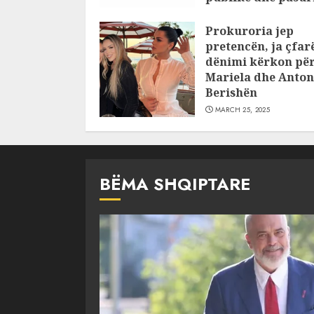
pajustifikuar
Prokuroria jep
JULY 24, 2025
pretencën, ja çfar
dënimi kërkon pë
Mariela dhe Anton
Berishën
MARCH 25, 2025
BËMA SHQIPTARE