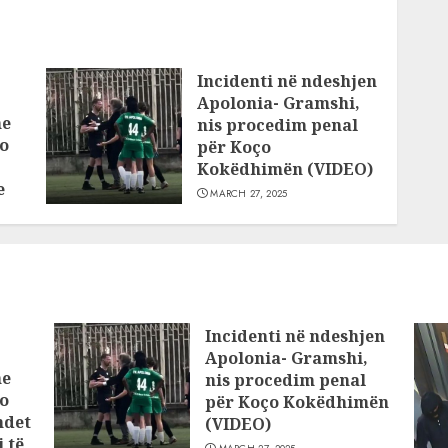
Incidenti në ndeshjen
Apolonia- Gramshi,
he
nis procedim penal
o
për Koço
Kokëdhimën (VIDEO)
e
MARCH 27, 2025
Incidenti në ndeshjen
Apolonia- Gramshi,
he
nis procedim penal
o
për Koço Kokëdhimën
ndet
(VIDEO)
 të