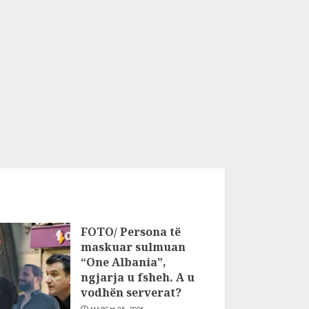
FOTO/ Persona të
maskuar sulmuan
“One Albania”,
ngjarja u fsheh. A u
vodhën serverat?