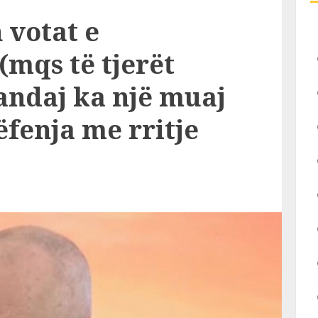
 votat e
(mqs të tjerët
andaj ka një muaj
ëfenja me rritje