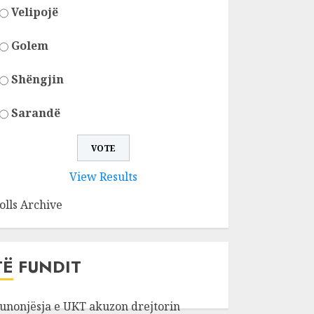
Velipojë
Golem
Shëngjin
Sarandë
View Results
olls Archive
TË FUNDIT
unonjësja e UKT akuzon drejtorin