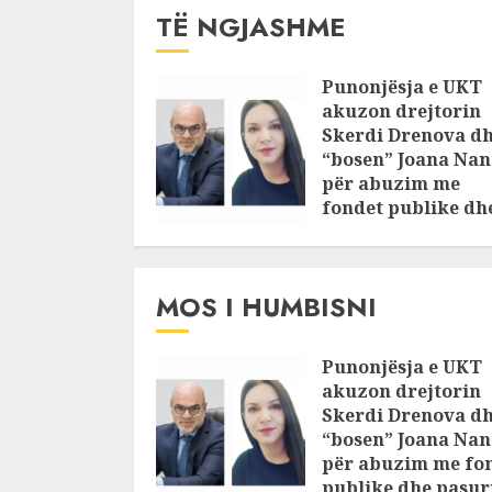
TË NGJASHME
Punonjësja e UKT
akuzon drejtorin
Skerdi Drenova d
“bosen” Joana Nan
për abuzim me
fondet publike dh
pasuri të
pajustifikuar
JULY 24, 2025
MOS I HUMBISNI
Punonjësja e UKT
akuzon drejtorin
Skerdi Drenova d
“bosen” Joana Nan
për abuzim me fo
publike dhe pasuri