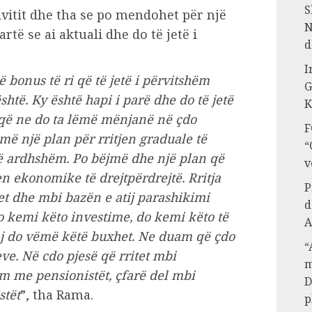
S
dvitit dhe tha se po mendohet për një
N
artë se ai aktuali dhe do të jetë i
d
I
 bonus të ri që të jetë i përvitshëm
G
është. Ky është hapi i parë dhe do të jetë
K
 që ne do ta lëmë mënjanë në çdo
F
më një plan për rritjen graduale të
“
ë ardhshëm. Po bëjmë dhe një plan që
v
en ekonomike të drejtpërdrejtë. Rritja
P
t dhe mbi bazën e atij parashikimi
d
do kemi këto investime, do kemi këto të
A
j do vëmë këtë buxhet. Ne duam që çdo
“
eve. Në cdo pjesë që rritet mbi
m
m me pensionistët, çfarë del mbi
D
stët
”, tha Rama.
p