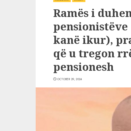
Ramës i duhen
pensionistëve 
kanë ikur), pr
që u tregon rr
pensionesh
OCTOBER 29, 2024