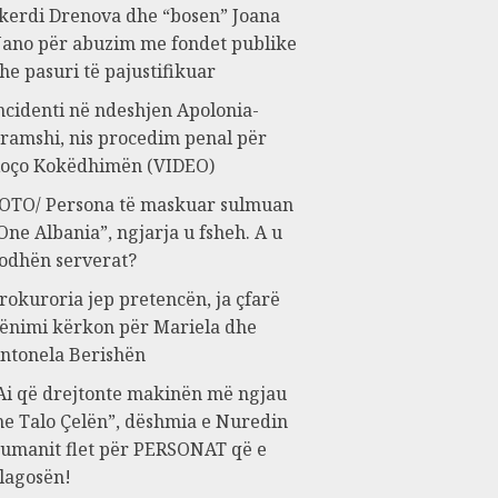
kerdi Drenova dhe “bosen” Joana
ano për abuzim me fondet publike
he pasuri të pajustifikuar
ncidenti në ndeshjen Apolonia-
ramshi, nis procedim penal për
oço Kokëdhimën (VIDEO)
OTO/ Persona të maskuar sulmuan
One Albania”, ngjarja u fsheh. A u
odhën serverat?
rokuroria jep pretencën, ja çfarë
ënimi kërkon për Mariela dhe
ntonela Berishën
Ai që drejtonte makinën më ngjau
e Talo Çelën”, dëshmia e Nuredin
umanit flet për PERSONAT që e
lagosën!