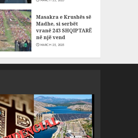
MARCH 25, 2025
Masakra e Krushës së
Madhe, si serbët
vranë 243 SHQIPTARË
në një vend
MARCH 25, 2025