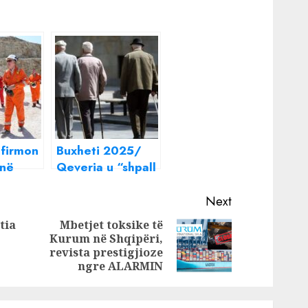
firmon
Buxheti 2025/
 në
Qeveria u “shpall
’ka
luftë”
sionesh
pensionistëve,
Next
sovran
rrit pensionet me
tia
Mbetjet toksike të
200 lekë në muaj
Kurum në Shqipëri,
Previous
Next
revista prestigjioze
post:
post:
ngre ALARMIN