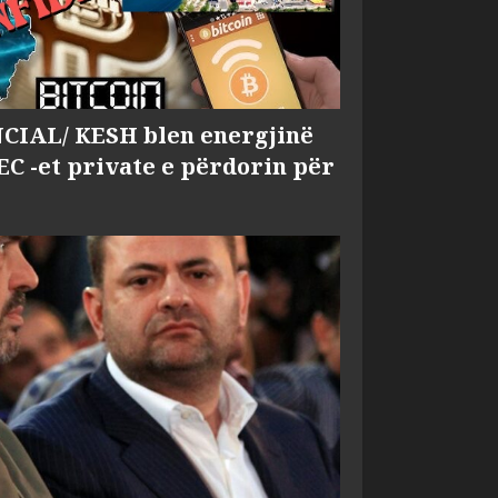
IAL/ KESH blen energjinë
EC -et private e përdorin për