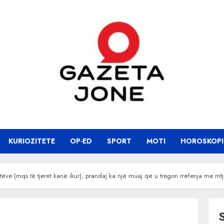
KURIOZITETE
OP-ED
SPORT
MOTI
HOROSKOPI
ëve (mqs të tjerët kanë ikur), prandaj ka një muaj që u tregon rrëfenja me rrit