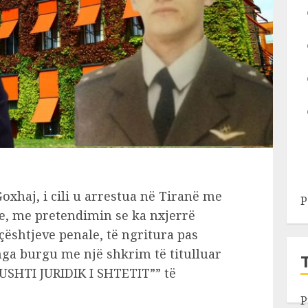
Goxhaj, i cili u arrestua në Tiranë me
P
e, me pretendimin se ka nxjerrë
çështjeve penale, të ngritura pas
nga burgu me një shkrim të titulluar
SHTI JURIDIK I SHTETIT”” të
P