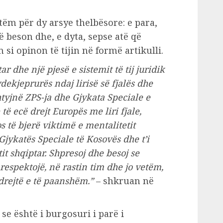
etëm për dy arsye thelbësore: e para,
ë beson dhe, e dyta, sepse atë që
si opinon të tijin në formë artikulli.
r dhe një pjesë e sistemit të tij juridik
dekjeprurës ndaj lirisë së fjalës dhe
shtyjnë ZPS-ja dhe Gjykata Speciale e
të ecë drejt Europës me liri fjale,
 të bjerë viktimë e mentalitetit
Gjykatës Speciale të Kosovës dhe t’i
it shqiptar.
Shpresoj dhe besoj se
 respektojë, në rastin tim dhe jo vetëm,
drejtë e të paanshëm.”
– shkruan në
 se është i burgosuri i parë i