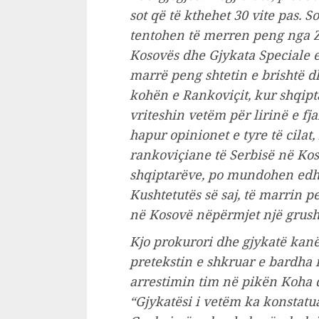
sot që të kthehet 30 vite pas. So
tentohen të merren peng nga ZP
Kosovës dhe Gjykata Speciale e
marrë peng shtetin e brishtë dh
kohën e Rankoviçit, kur shqipt
vriteshin vetëm për lirinë e fj
hapur opinionet e tyre të cilat
rankoviçiane të Serbisë në Kos
shqiptarëve, po mundohen edhe 
Kushtetutës së saj, të marrin p
në Kosovë nëpërmjet një grusht
Kjo prokurori dhe gjykatë kan
pretekstin e shkruar e bardha 
arrestimin tim në pikën Koha d
“Gjykatësi i vetëm ka konstatua