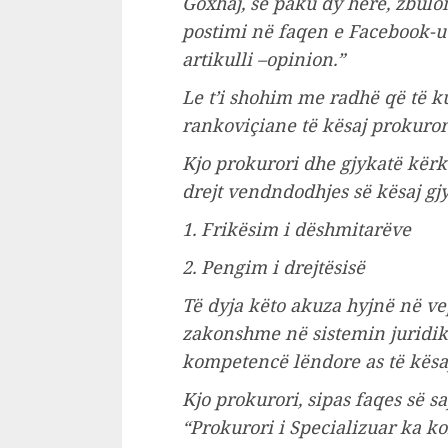
Goxhaj, së paku dy herë, zbulo
postimi në faqen e Facebook-ut
artikulli –opinion.”
Le t’i shohim me radhë që të 
rankoviçiane të kësaj prokuror
Kjo prokurori dhe gjykatë kër
drejt vendndodhjes së kësaj g
1. Frikësim i dëshmitarëve
2. Pengim i drejtësisë
Të dyja këto akuza hyjnë në ve
zakonshme në sistemin juridik t
kompetencë lëndore as të kësaj
Kjo prokurori, sipas faqes së 
“Prokurori i Specializuar ka k