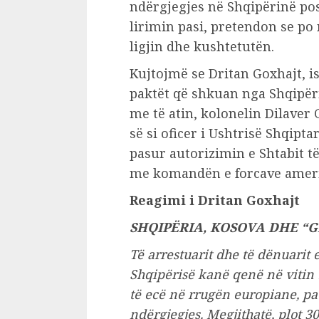
ndërgjegjes në Shqipërinë po
lirimin pasi, pretendon se p
ligjin dhe kushtetutën.
Kujtojmë se Dritan Goxhajt, is
paktët që shkuan nga Shqipëri
me të atin, kolonelin Dilaver
së si oficer i Ushtrisë Shqipta
pasur autorizimin e Shtabit 
me komandën e forcave ameri
Reagimi i Dritan Goxhajt
SHQIPËRIA, KOSOVA DHE “GR
Të arrestuarit dhe të dënuarit 
Shqipërisë kanë qenë në vitin 1
të ecë në rrugën europiane, pa 
ndërgjegjes. Megjithatë, plot 3