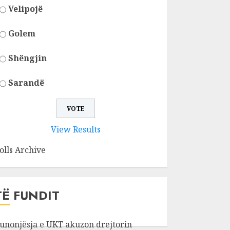
Velipojë
Golem
Shëngjin
Sarandë
View Results
olls Archive
TË FUNDIT
unonjësja e UKT akuzon drejtorin