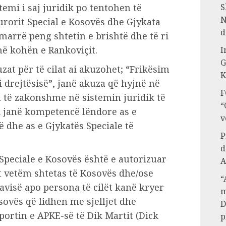
stemi i saj juridik po tentohen të
S
N
rorit Special e Kosovës dhe Gjykata
d
marrë peng shtetin e brishtë dhe të ri
në kohën e Rankoviçit.
I
G
at për të cilat ai akuzohet; “Frikësim
K
 drejtësisë”, janë akuza që hyjnë në
F
 të zakonshme në sistemin juridik të
“
uk janë kompetencë lëndore as e
v
 dhe as e Gjykatës Speciale të
P
d
 Speciale e Kosovës është e autorizuar
A
t vetëm shtetas të Kosovës dhe/ose
“
avisë apo persona të cilët kanë kryer
m
ovës që lidhen me sjelljet dhe
D
ortin e APKE-së të Dik Martit (Dick
p