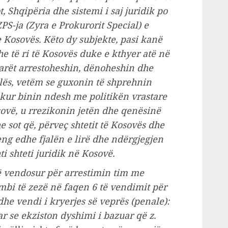
t, Shqipëria dhe sistemi i saj juridik po
S-ja (Zyra e Prokurorit Special) e
 Kosovës. Këto dy subjekte, pasi kanë
e të ri të Kosovës duke e kthyer atë në
arët arrestoheshin, dënoheshin dhe
alës, vetëm se guxonin të shprehnin
, kur binin ndesh me politikën vrastare
ovë, u rrezikonin jetën dhe qenësinë
sot që, përveç shtetit të Kosovës dhe
eng edhe fjalën e lirë dhe ndërgjegjen
i shteti juridik në Kosovë.
ë vendosur për arrestimin tim me
mbi të zezë në faqen 6 të vendimit për
he vendi i kryerjes së veprës (penale):
r se ekziston dyshimi i bazuar që z.