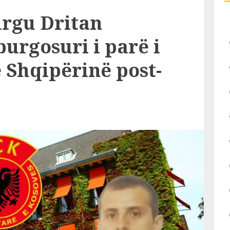
rgu Dritan
burgosuri i parë i
 Shqipërinë post-