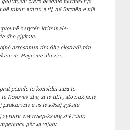
i qëllimisht çfarë besonte përmes një
 që mban emrin e tij, në formën e një
kuptojmë natyrën kriminale-
ie dhe gjykate.
kojnë arrestimin tim dhe ekstradimin
jykate në Hagë me akuzën:
prat penale të konsideruara të
ë Kosovës dhe, si të tilla, ato nuk janë
 prokurorie e as të kësaj gykate.
saj zyrtare www.sep-ks.org shkruan:
ompetenca për sa vijon: