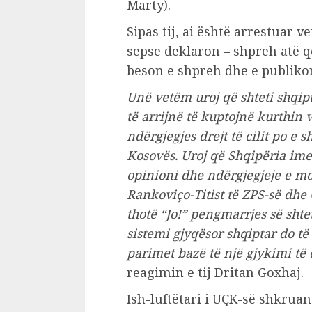
Marty).
Sipas tij, ai është arrestuar v
sepse deklaron – shpreh atë q
beson e shpreh dhe e publikon 
Unë vetëm uroj që shteti shqipta
të arrijnë të kuptojnë kurthin v
ndërgjegjes drejt të cilit po e 
Kosovës.
Uroj që Shqipëria ime 
opinioni dhe ndërgjegjeje e mos
Rankoviço-Titist të ZPS-së dhe 
thotë “Jo!” pengmarrjes së shtet
sistemi gjyqësor shqiptar do të
parimet bazë të një gjykimi të 
reagimin e tij Dritan Goxhaj.
Ish-luftëtari i UÇK-së shkruan