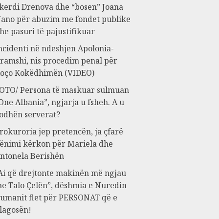
kerdi Drenova dhe “bosen” Joana
ano për abuzim me fondet publike
he pasuri të pajustifikuar
ncidenti në ndeshjen Apolonia-
ramshi, nis procedim penal për
oço Kokëdhimën (VIDEO)
OTO/ Persona të maskuar sulmuan
One Albania”, ngjarja u fsheh. A u
odhën serverat?
rokuroria jep pretencën, ja çfarë
ënimi kërkon për Mariela dhe
ntonela Berishën
Ai që drejtonte makinën më ngjau
e Talo Çelën”, dëshmia e Nuredin
umanit flet për PERSONAT që e
lagosën!