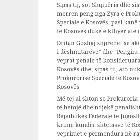
Sipas tij, sot Shqipëria dhe si
merren peng nga Zyra e Proku
Speciale e Kosovës, pasi kanë 
të Kosovës duke e kthyer atë 
Dritan Goxhaj shprehet se akuz
i dëshmitarëve” dhe “Pengim i
veprat penale të konsideruara
Kosovës dhe, sipas tij, ato n
Prokurorisë Speciale të Kosovë
Kosovës.
Më tej ai shton se Prokuroria
të hetojë dhe ndjekë penalish
Republikës Federale të Jugosll
krime kundër shtetasve të Kos
veprimet e përmendura në rap