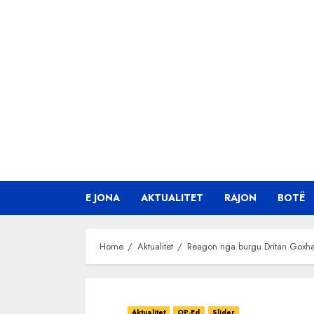
Skip
to
content
E JONA
AKTUALITET
RAJON
BOTË
Home
Aktualitet
Reagon nga burgu Dritan Goxhaj:
Aktualitet
OP-Ed
Slider