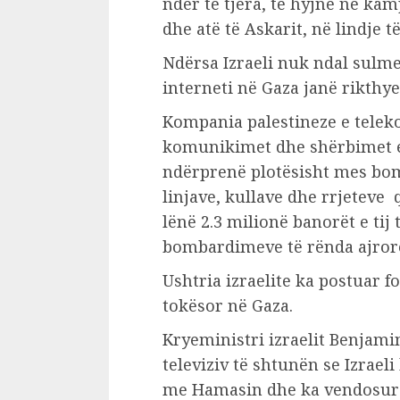
ndër të tjera, të hyjnë në kam
dhe atë të Askarit, në lindje të
Ndërsa Izraeli nuk ndal sulm
interneti në Gaza janë rikthy
Kompania palestineze e telek
komunikimet dhe shërbimet e 
ndërprenë plotësisht mes bom
linjave, kullave dhe rrjeteve 
lënë 2.3 milionë banorët e ti
bombardimeve të rënda ajrore
Ushtria izraelite ka postuar f
tokësor në Gaza.
Kryeministri izraelit Benjami
televiziv të shtunën se Izraeli 
me Hamasin dhe ka vendosur 