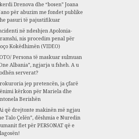
kerdi Drenova dhe “bosen” Joana
ano për abuzim me fondet publike
he pasuri të pajustifikuar
ncidenti në ndeshjen Apolonia-
ramshi, nis procedim penal për
oço Kokëdhimën (VIDEO)
OTO/ Persona të maskuar sulmuan
One Albania”, ngjarja u fsheh. A u
odhën serverat?
rokuroria jep pretencën, ja çfarë
ënimi kërkon për Mariela dhe
ntonela Berishën
Ai që drejtonte makinën më ngjau
e Talo Çelën”, dëshmia e Nuredin
umanit flet për PERSONAT që e
lagosën!