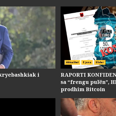
Aktualitet
E jona
Slider
kryebashkiak i
RAPORTI KONFIDENC
sa “frengu pulën”, H
prodhim Bitcoin