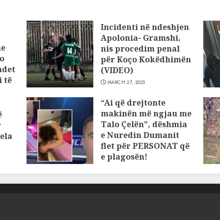
Incidenti në ndeshjen
Apolonia- Gramshi,
he
nis procedim penal
o
për Koço Kokëdhimën
ndet
(VIDEO)
 të
MARCH 27, 2025
“Ai që drejtonte
makinën më ngjau me
ë
Talo Çelën”, dëshmia
r
e Nuredin Dumanit
ela
flet për PERSONAT që
e plagosën!
MARCH 25, 2025