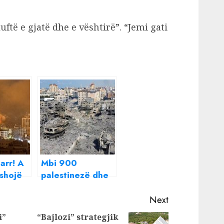
luftë e gjatë dhe e vështirë”. “Jemi gati
arr! A
Mbi 900
shojë
palestinezë dhe
okësor
1200 izraelitë të
vrarë, 260 mijë
Next
të zhvendosur në
i”
“Bajlozi” strategjik
Gaza