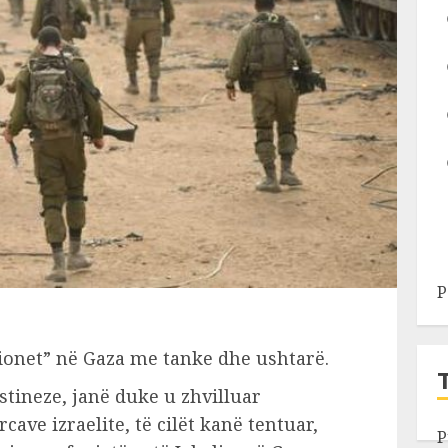
P
cionet” në Gaza me tanke dhe ushtarë.
tineze, janë duke u zhvilluar
cave izraelite, të cilët kanë tentuar,
P