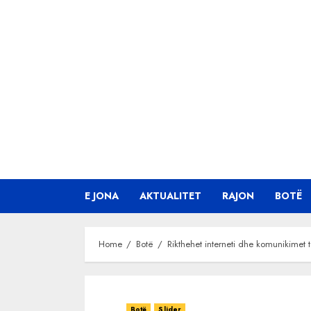
Skip
to
content
E JONA
AKTUALITET
RAJON
BOTË
Home
Botë
Rikthehet interneti dhe komunikimet t
Botë
Slider