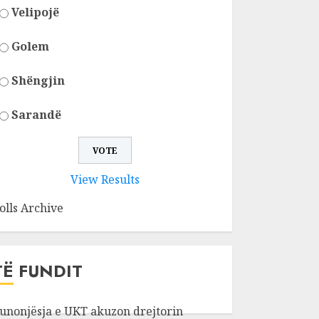
Velipojë
Golem
Shëngjin
Sarandë
View Results
olls Archive
TË FUNDIT
unonjësja e UKT akuzon drejtorin