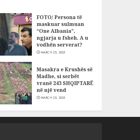
FOTO/ Persona të
maskuar sulmuan
“One Albania”,
ngjarja u fsheh. A u
vodhën serverat?
MARCH 25, 2025
Masakra e Krushës së
Madhe, si serbët
vranë 243 SHQIPTARË
në një vend
MARCH 25, 2025