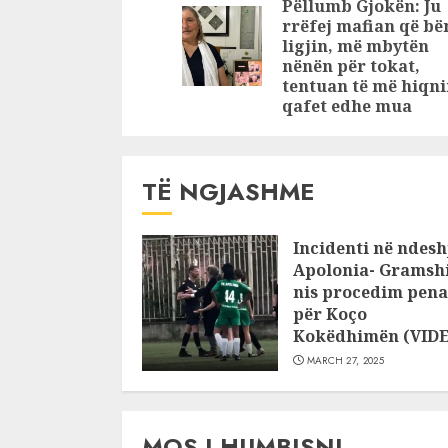
Pëllumb Gjokën: Ju
gati të hyjë me
rrëfej mafian që bë
300 mijë trupa”
ligjin, më mbytën
nënën për tokat,
tentuan të më hiqn
qafet edhe mua
TË NGJASHME
Incidenti në ndesh
Apolonia- Gramshi
nis procedim pena
për Koço
Kokëdhimën (VID
MARCH 27, 2025
MOS I HUMBISNI