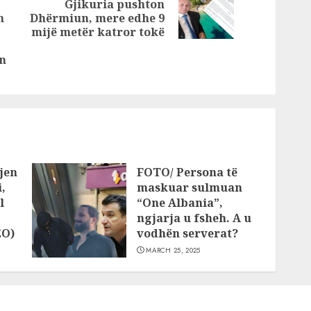
Gjikuria pushton
Next
n
Dhërmiun, mere edhe 9
post:
Previous
mijë metër katror tokë
post:
in
jen
FOTO/ Persona të
,
maskuar sulmuan
l
“One Albania”,
ngjarja u fsheh. A u
EO)
vodhën serverat?
MARCH 25, 2025