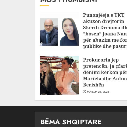
Punonjësja e UKT
akuzon drejtorin
Skerdi Drenova d
“bosen” Joana Nan
për abuzim me fo
publike dhe pasuri
pajustifikuar
Prokuroria jep
JULY 24, 2025
pretencën, ja çfar
dënimi kërkon pë
Mariela dhe Anton
Berishën
MARCH 25, 2025
BËMA SHQIPTARE