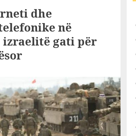
rneti dhe
elefonike në
izraelitë gati për
ësor