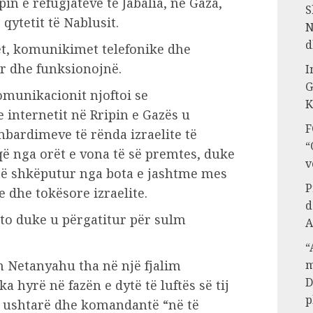
pin e refugjatëve të Jabalia, në Gaza,
S
 qytetit të Nablusit.
N
d
et, komunikimet telefonike dhe
er dhe funksionojnë.
I
G
omunikacionit njoftoi se
K
internetit në Rripin e Gazës u
F
bardimeve të rënda izraelite të
“
që nga orët e vona të së premtes, duke
v
j të shkëputur nga bota e jashtme mes
P
 dhe tokësore izraelite.
d
oto duke u përgatitur për sulm
A
“
n Netanyahu tha në një fjalim
m
D
ka hyrë në fazën e dytë të luftës së tij
p
ushtarë dhe komandantë “në të