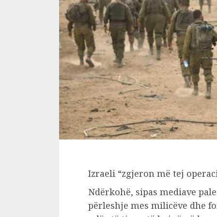
Izraeli “zgjeron më tej opera
Ndërkohë, sipas mediave pales
përleshje mes milicëve dhe for