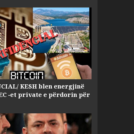
IAL/ KESH blen energjinë
EC -et private e përdorin për