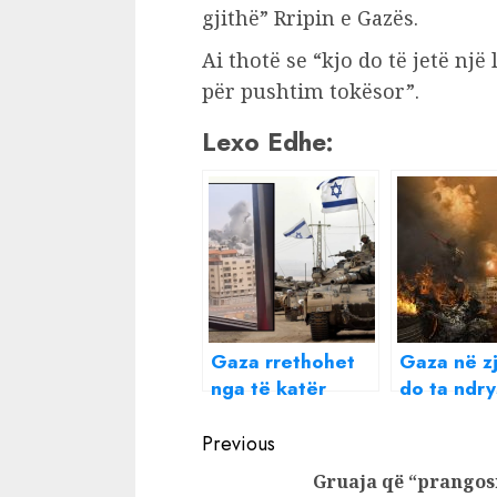
gjithë” Rripin e Gazës.
Ai thotë se “kjo do të jetë një 
për pushtim tokësor”.
Lexo Edhe:
Gaza rrethohet
Gaza në zj
nga të katër
do ta ndry
anët, i ndërpriten
një sulm t
Continue
dritat dhe uji
Lindjen e
Previous
teksa ushtria
Mesme?
Reading
Gruaja që “prangos
izraelite “bëhet