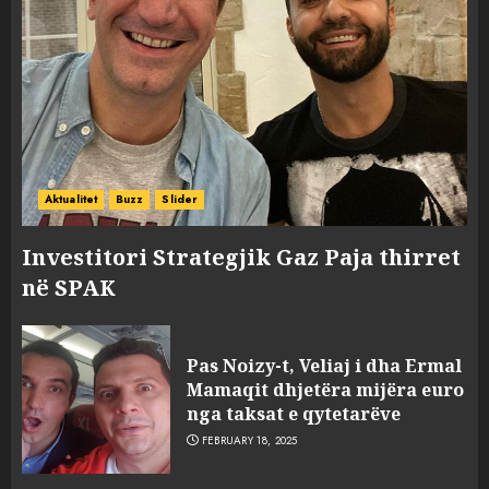
Aktualitet
Buzz
Slider
Investitori Strategjik Gaz Paja thirret
në SPAK
Pas Noizy-t, Veliaj i dha Ermal
Mamaqit dhjetëra mijëra euro
nga taksat e qytetarëve
FEBRUARY 18, 2025