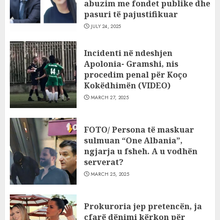
abuzim me fondet publike dhe
pasuri të pajustifikuar
JULY 24, 2025
Incidenti në ndeshjen
Apolonia- Gramshi, nis
procedim penal për Koço
Kokëdhimën (VIDEO)
MARCH 27, 2025
FOTO/ Persona të maskuar
sulmuan “One Albania”,
ngjarja u fsheh. A u vodhën
serverat?
MARCH 25, 2025
Prokuroria jep pretencën, ja
çfarë dënimi kërkon për