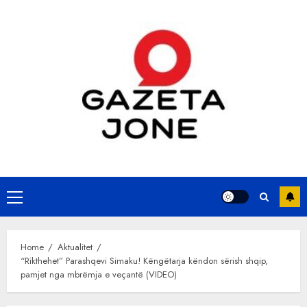
Skip
to
content
Primary
Menu
Home
Aktualitet
“Rikthehet” Parashqevi Simaku! Këngëtarja këndon sërish shqip,
pamjet nga mbrëmja e veçantë (VIDEO)