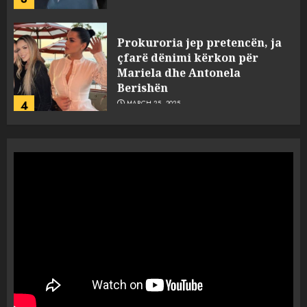
Prokuroria jep pretencën, ja
çfarë dënimi kërkon për
Mariela dhe Antonela
Berishën
4
MARCH 25, 2025
“Ai që drejtonte makinën më
ngjau me Talo Çelën”,
dëshmia e Nuredin Dumanit
flet për PERSONAT që e
plagosën!
5
MARCH 25, 2025
Punonjësja e UKT akuzon
drejtorin Skerdi Drenova dhe
“bosen” Joana Nano për
abuzim me fondet publike dhe