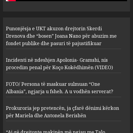
pasuri të pajustifikuar
1
JULY 24, 2025
Incidenti në ndeshjen
Punonjësja e UKT akuzon drejtorin Skerdi
Apolonia- Gramshi, nis
procedim penal për Koço
Drenova dhe “bosen” Joana Nano për abuzim me
Kokëdhimën (VIDEO)
fondet publike dhe pasuri të pajustifikuar
2
MARCH 27, 2025
Incidenti në ndeshjen Apolonia- Gramshi, nis
procedim penal për Koço Kokëdhimën (VIDEO)
FOTO/ Persona të maskuar
sulmuan “One Albania”,
ngjarja u fsheh. A u vodhën
FOTO/ Persona të maskuar sulmuan “One
serverat?
Albania”, ngjarja u fsheh. A u vodhën serverat?
3
MARCH 25, 2025
Prokuroria jep pretencën, ja çfarë dënimi kërkon
Prokuroria jep pretencën, ja
për Mariela dhe Antonela Berishën
çfarë dënimi kërkon për
Mariela dhe Antonela
“Ai që drejtonte makinën më ngjau me Talo