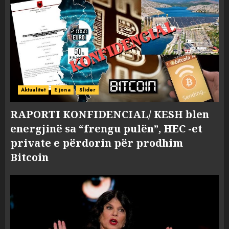
Aktualitet
E jona
Slider
RAPORTI KONFIDENCIAL/ KESH blen
energjinë sa “frengu pulën”, HEC -et
private e përdorin për prodhim
Bitcoin