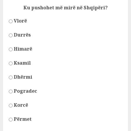
Ku pushohet më mirë në Shqipëri?
Vlorë
Durrës
Himarë
Ksamil
Dhërmi
Pogradec
Korcë
Përmet