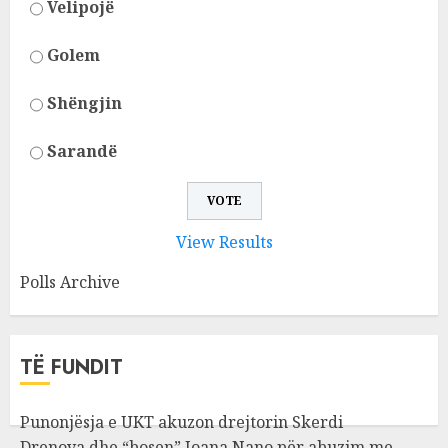
Velipojë
Golem
Shëngjin
Sarandë
View Results
Polls Archive
TË FUNDIT
Punonjësja e UKT akuzon drejtorin Skerdi
Drenova dhe “bosen” Joana Nano për abuzim me