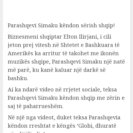
Parashqevi Simaku këndon sërish shqip!
Biznesmeni shqiptar Elton Ilirjani, i cili
jeton prej vitesh në Shtetet e Bashkuara të
Amerikës ka arritur të takohet me ikonën
muzikës shqipe, Parashqevi Simaku një natë
më parë, ku kanë kaluar një darkë së
bashku.
Ai ka ndarë video në rrjetet sociale, teksa
Parashqevi Simaku këndon shqip me zërin e
saj të paharrueshëm.
Në një nga videot, duket teksa Parashqevia
këndon rreshtat e këngës ‘Globi, dhuratë