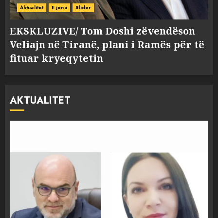
Aktualitet
E jona
Slider
EKSKLUZIVE/ Tom Doshi zëvendëson
Veliajn në Tiranë, plani i Ramës për të
fituar kryeqytetin
AKTUALITET