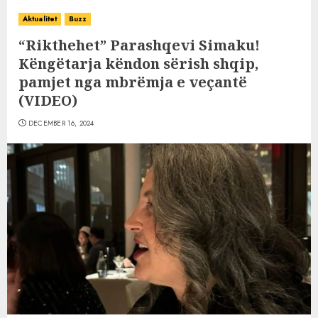
Aktualitet
Buzz
“Rikthehet” Parashqevi Simaku!
Këngëtarja këndon sërish shqip,
pamjet nga mbrëmja e veçantë
(VIDEO)
DECEMBER 16, 2024