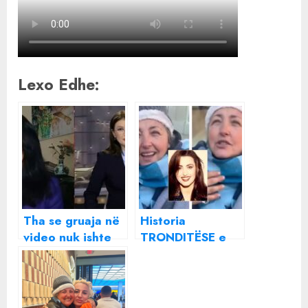
Lexo Edhe:
Tha se gruaja në
Historia
video nuk ishte
TRONDITËSE e
Parashqevi
Parashqevi
Simaku, Zhaku:
Simaku: Nuk
Kontaktova një
largohej nga
detektiv privat.
stacioni i trenit