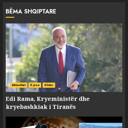
BËMA SHQIPTARE
Aktualitet
E jona
Slider
Edi Rama, Kryeministër dhe
kryebashkiak i Tiranës