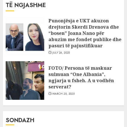
TË NGJASHME
Punonjësja e UKT akuzon
drejtorin Skerdi Drenova dhe
“bosen” Joana Nano për
abuzim me fondet publike dhe
pasuri të pajustifikuar
JULY 24, 2025
FOTO/ Persona të maskuar
sulmuan “One Albania”,
ngjarja u fsheh. A u vodhën
serverat?
MARCH 25, 2025
SONDAZH