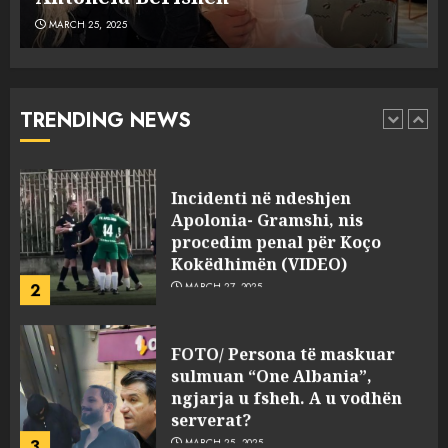
MARCH 25, 2025
Punonjësja e UKT akuzon
drejtorin Skerdi Drenova dhe
“bosen” Joana Nano për
abuzim me fondet publike dhe
TRENDING NEWS
pasuri të pajustifikuar
1
JULY 24, 2025
Incidenti në ndeshjen
Apolonia- Gramshi, nis
procedim penal për Koço
Kokëdhimën (VIDEO)
2
MARCH 27, 2025
FOTO/ Persona të maskuar
sulmuan “One Albania”,
ngjarja u fsheh. A u vodhën
serverat?
3
MARCH 25, 2025