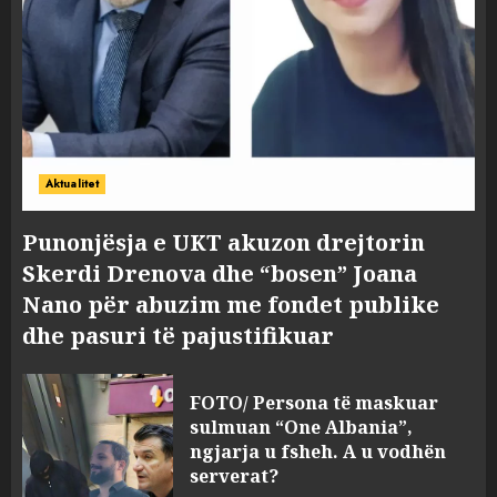
Aktualitet
Punonjësja e UKT akuzon drejtorin
Skerdi Drenova dhe “bosen” Joana
Nano për abuzim me fondet publike
dhe pasuri të pajustifikuar
FOTO/ Persona të maskuar
sulmuan “One Albania”,
ngjarja u fsheh. A u vodhën
serverat?