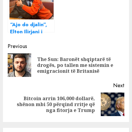
S’doja ta besoja
se priste të
shfaqej djali!
“Ajo do djalin”,
Elton Ilirjani i
përlotur nga
Continue
gjendja e
Previous
Parashqevi
Reading
The Sun: Baronët shqiptarë të
Simaku: Kam
Pre
drogës, po tallen me sistemin e
frikë mos do të
pos
emigracionit të Britanisë
na ikë, i biri s’do
ta takojë
Next
Bitcoin arrin 106,000 dollarë,
Next
shënon mbi 50 përqind rritje që
post:
nga fitorja e Trump