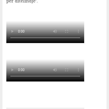
për ditëlindje’.