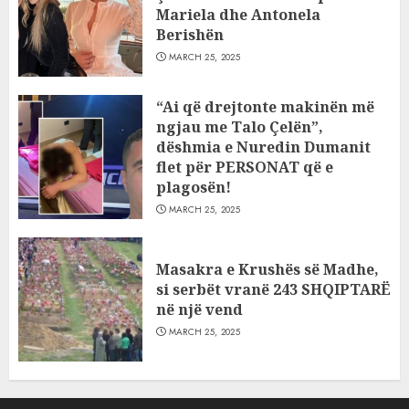
Mariela dhe Antonela
Berishën
MARCH 25, 2025
“Ai që drejtonte makinën më
ngjau me Talo Çelën”,
dëshmia e Nuredin Dumanit
flet për PERSONAT që e
plagosën!
MARCH 25, 2025
Masakra e Krushës së Madhe,
si serbët vranë 243 SHQIPTARË
në një vend
MARCH 25, 2025