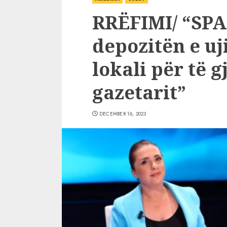
RRËFIMI/ “SP
depozitën e uji
lokali për të g
gazetarit”
DECEMBER 16, 2023