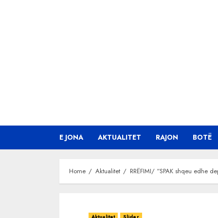
Skip
to
content
E JONA
AKTUALITET
RAJON
BOTË
Home
Aktualitet
RRËFIMI/ “SPAK shqeu edhe depozit
Aktualitet
Slider