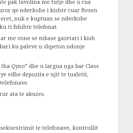
te pak tavolina me tutje dhe u cua
uror qe nderkohe i kishte cuar ftesen
 tjeret, nuk e kuptuan se nderkohe
u ti fshihte telefonat.
ar me vone se mbase gazetari i kish
j bari ku paleve u shpeton ndonje
tha Qyno” dhe u largua nga bar Class
e edhe depozita e ujit te tualetit,
 telefonave.
ur ata te akuzes.
sekuestrimit te telefonave, kontrollit