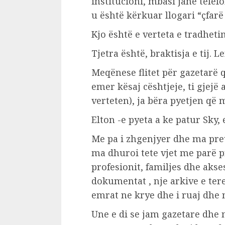
institucioni, mbasi janë tele
u është kërkuar llogari “çfar
Kjo është e verteta e tradhetim
Tjetra është, braktisja e tij. L
Meqënese flitet për gazetarë q
emer kësaj cështjeje, ti gjejë 
verteten), ja bëra pyetjen që
Elton -e pyeta a ke patur Sky,
Me pa i zhgenjyer dhe ma preu
ma dhuroi tete vjet me parë p
profesionit, familjes dhe akse
dokumentat , nje arkive e tere
emrat ne krye dhe i ruaj dhe 
Une e di se jam gazetare dhe 