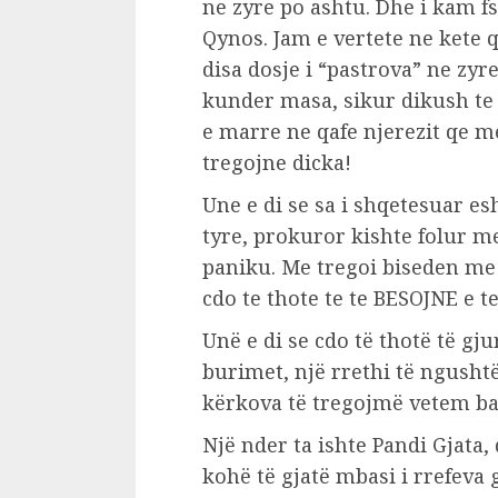
ne zyre po ashtu. Dhe i kam f
Qynos. Jam e vertete ne kete 
disa dosje i “pastrova” ne zy
kunder masa, sikur dikush te
e marre ne qafe njerezit qe 
tregojne dicka!
Une e di se sa i shqetesuar e
tyre, prokuror kishte folur m
paniku. Me tregoi biseden me
cdo te thote te te BESOJNE 
Unë e di se cdo të thotë të g
burimet, një rrethi të ngush
kërkova të tregojmë vetem bar
Një nder ta ishte Pandi Gjata
kohë të gjatë mbasi i rrefev