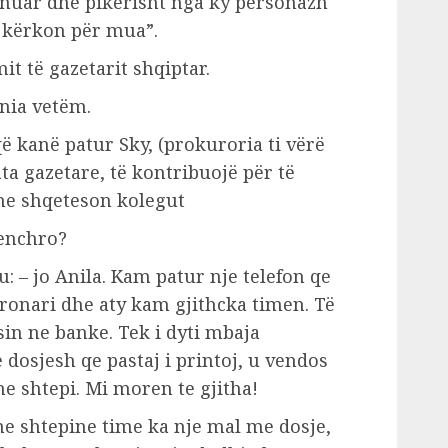
fonuar dhe pikerisht nga ky personazh
ë kërkon për mua”.
it të gazetarit shqiptar.
enia vetëm.
ë kanë patur Sky, (prokuroria ti vërë
ata gazetare, të kontribuojë për të
 me shqeteson kolegut
 enchro?
: – jo Anila. Kam patur nje telefon qe
ronari dhe aty kam gjithcka timen. Të
sin ne banke. Tek i dyti mbaja
 dosjesh qe pastaj i printoj, u vendos
ne shtepi. Mi moren te gjitha!
ne shtepine time ka nje mal me dosje,