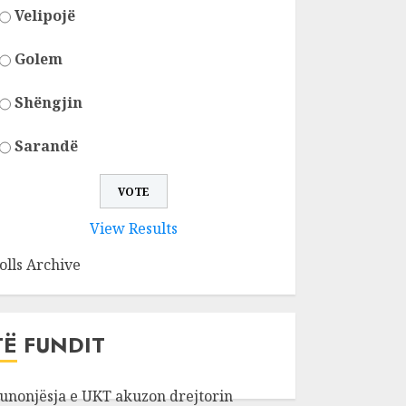
Velipojë
Golem
Shëngjin
Sarandë
View Results
olls Archive
TË FUNDIT
unonjësja e UKT akuzon drejtorin