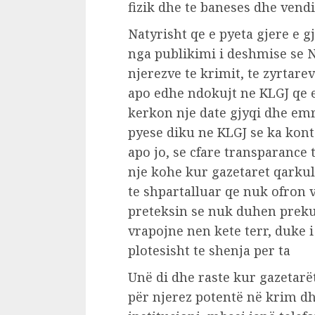
fizik dhe te baneses dhe vendi
Natyrisht qe e pyeta gjere e
nga publikimi i deshmise se N
njerezve te krimit, te zyrtarev
apo edhe ndokujt ne KLGJ qe 
kerkon nje date gjyqi dhe emr
pyese diku ne KLGJ se ka kon
apo jo, se cfare transparance
nje kohe kur gazetaret qarkul
te shpartalluar qe nuk ofron
preteksin se nuk duhen preku
vrapojne nen kete terr, duke 
plotesisht te shenja per ta
Unë di dhe raste kur gazetar
për njerez potentë në krim d