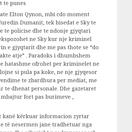
t te punes
 gjate Elton Qynon, mbi cdo moment
uredin Dumanit, tek bisedat e Sky te
e te policise dhe te ndonje gjyqtari
ekspozohet ne Sky kur nje kriminel
in e gjyqtarit dhe me pas thote se “do
takte atje” . Paradoks i dhumbshem
 te hatashme ofrohet per kriminelet ne
lojne si pula pa koke, ne nje gjyqesor
 vendime te zbardhura per mediat, me
r te dhenat personale. Dhe gazetaret
i mbajtur fort pas burimeve ,
ët kanë kërkuar informacion zyrtar
he të nesermen jane tradhetuar nga