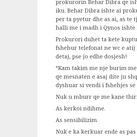
prokurorin Behar Dibra qe ish
iku. Behar Dibra ishte ai prok
per ta pyetur dhe as ai, as te
halli me i madh i Qynos ishte k
Prokurori duhet ta kete kuptu
fshehur telefonat ne wc e ati
detaj, pse jo edhe dosjesh!
“Kam takim me nje burim me 
qe mesnaten e asaj dite ju shqy
dyshuar si vendi i fshehjes se
Nuk u mburr qe me kane thirr
As kerkoi ndihme.
As sensibilizim.
Nuk e ka kerkuar ende as pas 