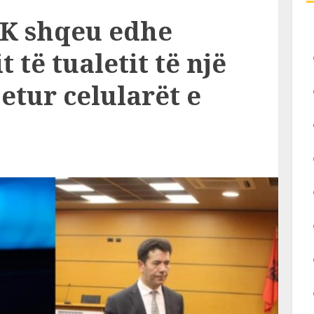
AK shqeu edhe
t të tualetit të një
jetur celularët e