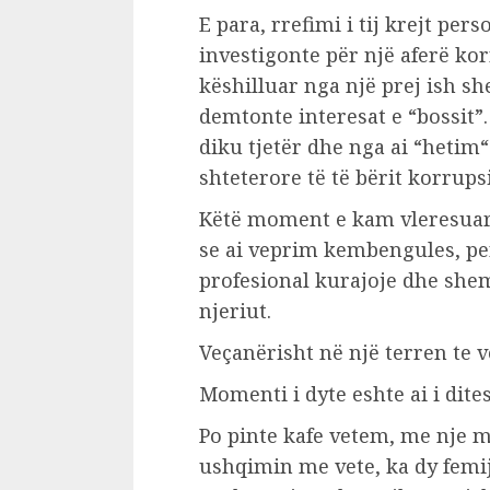
E para, rrefimi i tij krejt per
investigonte për një aferë kor
këshilluar nga një prej ish shef
demtonte interesat e “bossit”
diku tjetër dhe nga ai “hetim“
shteterore të të bërit korrups
Këtë moment e kam vleresuar 
se ai veprim kembengules, per
profesional kurajoje dhe shemb
njeriut.
Veçanërisht në një terren te v
Momenti i dyte eshte ai i dite
Po pinte kafe vetem, me nje m
ushqimin me vete, ka dy femij