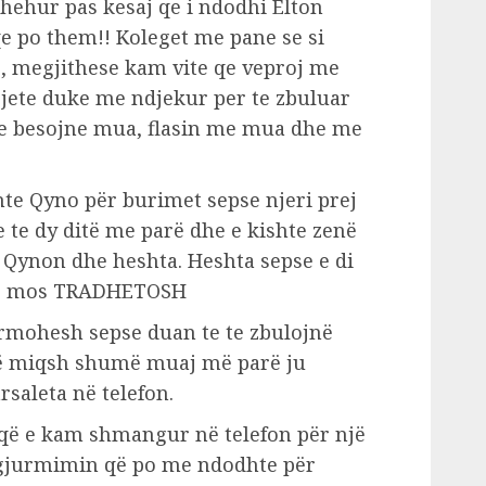
shehur pas kesaj qe i ndodhi Elton
qe po them!! Koleget me pane se si
re, megjithese kam vite qe veproj me
 jete duke me ndjekur per te zbuluar
me besojne mua, flasin me mua dhe me
shte Qyno për burimet sepse njeri prej
e te dy ditë me parë dhe e kishte zenë
 Qynon dhe heshta. Heshta sepse e di
e te mos TRADHETOSH
jurmohesh sepse duan te te zbulojnë
të miqsh shumë muaj më parë ju
saleta në telefon.
, që e kam shmangur në telefon për një
a gjurmimin që po me ndodhte për