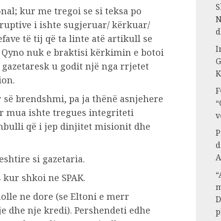
S
sonal; kur me tregoi se si teksa po
N
ruptive i ishte sugjeruar/ kërkuar/
d
ave të tij që ta linte atë artikull se
I
. Qyno nuk e braktisi kërkimin e botoi
G
 gazetaresk u godit një nga rrjetet
K
ion.
F
së brendshmi, pa ja thënë asnjehere
“
 mua ishte tregues integriteti
v
ulli që i jep dinjitet misionit dhe
P
d
A
eshtire si gazetaria.
“
s kur shkoi ne SPAK.
m
olle ne dore (se Eltoni e merr
D
e dhe nje kredi). Pershendeti edhe
p