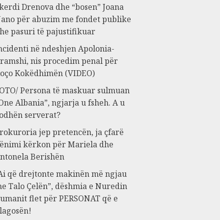
kerdi Drenova dhe “bosen” Joana
ano për abuzim me fondet publike
he pasuri të pajustifikuar
ncidenti në ndeshjen Apolonia-
ramshi, nis procedim penal për
oço Kokëdhimën (VIDEO)
OTO/ Persona të maskuar sulmuan
One Albania”, ngjarja u fsheh. A u
odhën serverat?
rokuroria jep pretencën, ja çfarë
ënimi kërkon për Mariela dhe
ntonela Berishën
Ai që drejtonte makinën më ngjau
e Talo Çelën”, dëshmia e Nuredin
umanit flet për PERSONAT që e
lagosën!