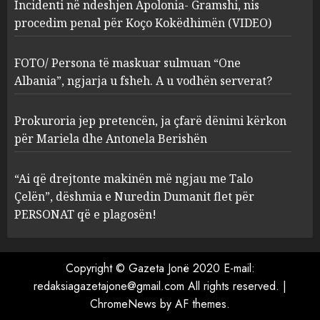
Incidenti në ndeshjen Apolonia- Gramshi, nis
procedim penal për Koço Kokëdhimën (VIDEO)
FOTO/ Persona të maskuar
sulmuan “One Albania”,
ngjarja u fsheh. A u vodhën
FOTO/ Persona të maskuar sulmuan “One
serverat?
Albania”, ngjarja u fsheh. A u vodhën serverat?
3
MARCH 25, 2025
Prokuroria jep pretencën, ja çfarë dënimi kërkon
Prokuroria jep pretencën, ja
për Mariela dhe Antonela Berishën
çfarë dënimi kërkon për
Mariela dhe Antonela
“Ai që drejtonte makinën më ngjau me Talo
Berishën
Çelën”, dëshmia e Nuredin Dumanit flet për
4
MARCH 25, 2025
PERSONAT që e plagosën!
“Ai që drejtonte makinën më
ngjau me Talo Çelën”,
Copyright © Gazeta Jonë 2020 E-mail:
dëshmia e Nuredin Dumanit
redaksiagazetajone@gmail.com
All rights reserved.
|
flet për PERSONAT që e
ChromeNews
by AF themes.
plagosën!
5