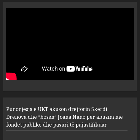
“Ai që drejtonte makinën më
ngjau me Talo Çelën”,
dëshmia e Nuredin Dumanit
flet për PERSONAT që e
plagosën!
5
MARCH 25, 2025
Punonjësja e UKT akuzon
drejtorin Skerdi Drenova dhe
“bosen” Joana Nano për
abuzim me fondet publike dhe
pasuri të pajustifikuar
1
JULY 24, 2025
Incidenti në ndeshjen
Punonjësja e UKT akuzon drejtorin Skerdi
Apolonia- Gramshi, nis
procedim penal për Koço
Drenova dhe “bosen” Joana Nano për abuzim me
Kokëdhimën (VIDEO)
fondet publike dhe pasuri të pajustifikuar
2
MARCH 27, 2025