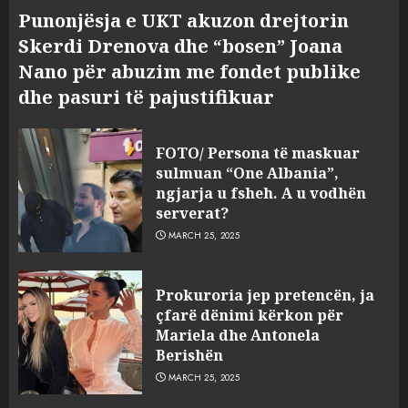
Punonjësja e UKT akuzon drejtorin
Skerdi Drenova dhe “bosen” Joana
Nano për abuzim me fondet publike
dhe pasuri të pajustifikuar
FOTO/ Persona të maskuar
sulmuan “One Albania”,
ngjarja u fsheh. A u vodhën
serverat?
MARCH 25, 2025
Prokuroria jep pretencën, ja
çfarë dënimi kërkon për
Mariela dhe Antonela
Berishën
MARCH 25, 2025