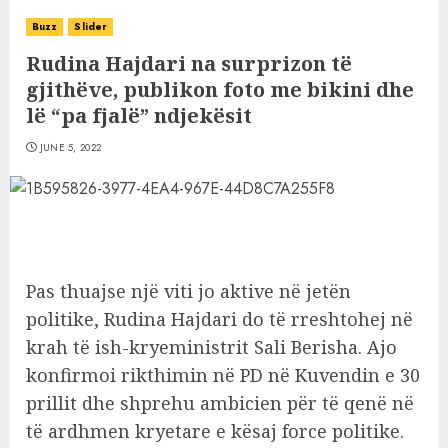
Buzz
Slider
Rudina Hajdari na surprizon të
gjithëve, publikon foto me bikini dhe
lë “pa fjalë” ndjekësit
JUNE 5, 2022
Pas thuajse një viti jo aktive në jetën
politike, Rudina Hajdari do të rreshtohej në
krah të ish-kryeministrit Sali Berisha. Ajo
konfirmoi rikthimin në PD në Kuvendin e 30
prillit dhe shprehu ambicien për të qenë në
të ardhmen kryetare e kësaj force politike.