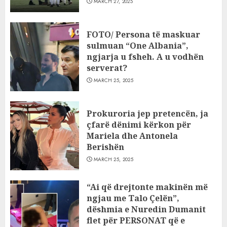
MARCH 27, 2025
FOTO/ Persona të maskuar
sulmuan “One Albania”,
ngjarja u fsheh. A u vodhën
serverat?
MARCH 25, 2025
Prokuroria jep pretencën, ja
çfarë dënimi kërkon për
Mariela dhe Antonela
Berishën
MARCH 25, 2025
“Ai që drejtonte makinën më
ngjau me Talo Çelën”,
dëshmia e Nuredin Dumanit
flet për PERSONAT që e