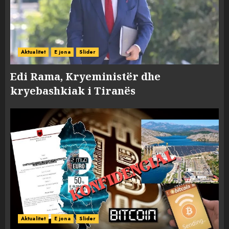
Aktualitet
E jona
Slider
Edi Rama, Kryeministër dhe
kryebashkiak i Tiranës
Aktualitet
E jona
Slider