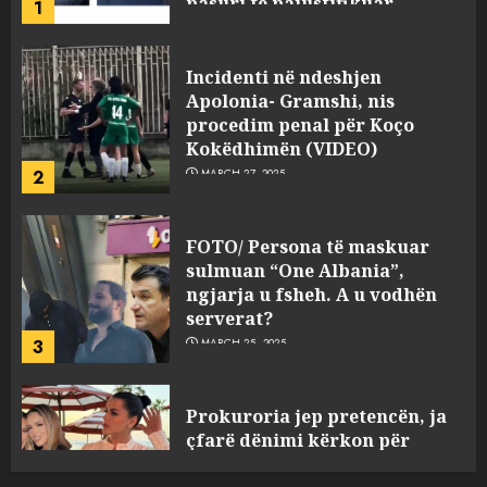
Apolonia- Gramshi, nis
procedim penal për Koço
Kokëdhimën (VIDEO)
2
MARCH 27, 2025
FOTO/ Persona të maskuar
sulmuan “One Albania”,
ngjarja u fsheh. A u vodhën
serverat?
3
MARCH 25, 2025
Prokuroria jep pretencën, ja
çfarë dënimi kërkon për
Mariela dhe Antonela
Berishën
4
MARCH 25, 2025