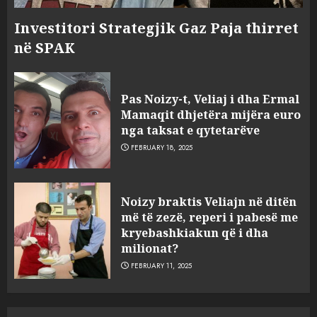
Investitori Strategjik Gaz Paja thirret
në SPAK
Pas Noizy-t, Veliaj i dha Ermal
Mamaqit dhjetëra mijëra euro
nga taksat e qytetarëve
FEBRUARY 18, 2025
FOTO/ Persona të maskuar
Noizy braktis Veliajn në ditën
sulmuan “One Albania”,
më të zezë, reperi i pabesë me
ngjarja u fsheh. A u vodhën
kryebashkiakun që i dha
serverat?
milionat?
3
MARCH 25, 2025
FEBRUARY 11, 2025
Prokuroria jep pretencën, ja
çfarë dënimi kërkon për