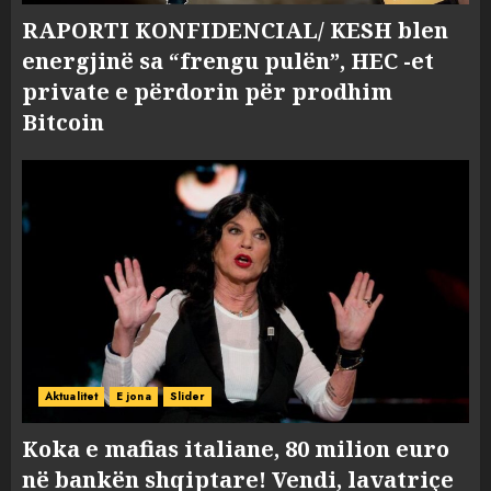
RAPORTI KONFIDENCIAL/ KESH blen
energjinë sa “frengu pulën”, HEC -et
private e përdorin për prodhim
Bitcoin
Aktualitet
E jona
Slider
Koka e mafias italiane, 80 milion euro
në bankën shqiptare! Vendi, lavatriçe