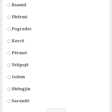
Ksamil
Dhërmi
Pogradec
Korcë
Përmet
Velipojë
Golem
Shëngjin
Sarandë