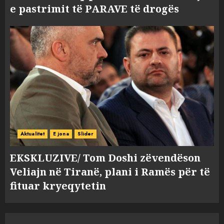
e pastrimit të PARAVE të drogës
Aktualitet
E jona
Slider
EKSKLUZIVE/ Tom Doshi zëvendëson
Veliajn në Tiranë, plani i Ramës për të
fituar kryeqytetin