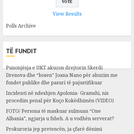
View Results
Polls Archive
TË FUNDIT
Punonjësja e UKT akuzon drejtorin Skerdi
Drenova dhe “bosen” Joana Nano për abuzim me
fondet publike dhe pasuri të pajustifikuar
Incidenti në ndeshjen Apolonia- Gramshi, nis
procedim penal për Koço Kokëdhimën (VIDEO)
FOTO/ Persona të maskuar sulmuan “One
Albania”, ngjarja u fsheh. A u vodhën serverat?
Prokuroria jep pretencën, ja çfarë dënimi