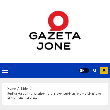
Skip
to
content
Primary
Menu
Home
Slider
Rudina Hajdari na surprizon të gjithëve, publikon foto me bikini dhe
lë “pa fjalë” ndjekësit