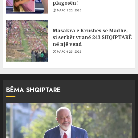
plagosën!
MARCH 25, 2025
Masakra e Krushës së Madhe,
si serbët vranë 243 SHQIPTARË
në një vend
MARCH 25, 2025
BËMA SHQIPTARE