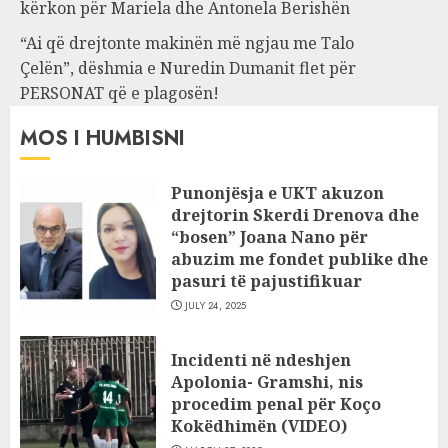
kërkon për Mariela dhe Antonela Berishën
“Ai që drejtonte makinën më ngjau me Talo
Çelën”, dëshmia e Nuredin Dumanit flet për
PERSONAT që e plagosën!
MOS I HUMBISNI
Punonjësja e UKT akuzon
drejtorin Skerdi Drenova dhe
“bosen” Joana Nano për
abuzim me fondet publike dhe
pasuri të pajustifikuar
JULY 24, 2025
Incidenti në ndeshjen
Apolonia- Gramshi, nis
procedim penal për Koço
Kokëdhimën (VIDEO)