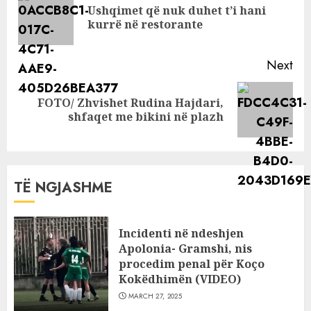
Ushqimet që nuk duhet t’i hani
Pre
kurrë në restorante
pos
Next
FOTO/ Zhvishet Rudina Hajdari,
Next
shfaqet me bikini në plazh
post:
TË NGJASHME
Incidenti në ndeshjen
Apolonia- Gramshi, nis
procedim penal për Koço
Kokëdhimën (VIDEO)
MARCH 27, 2025