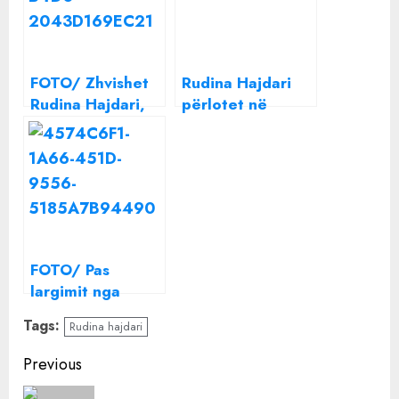
FOTO/ Zhvishet
Rudina Hajdari
Rudina Hajdari,
përlotet në
shfaqet me bikini
protestë/ Fjalë
në plazh
prekëse për të
atin: Azemi
kishte vetëm një
mision
FOTO/ Pas
largimit nga
politika, Rudina
Tags:
Rudina hajdari
Hajdari “nis
punën” si
Continue
Previous
kameriere
Reading