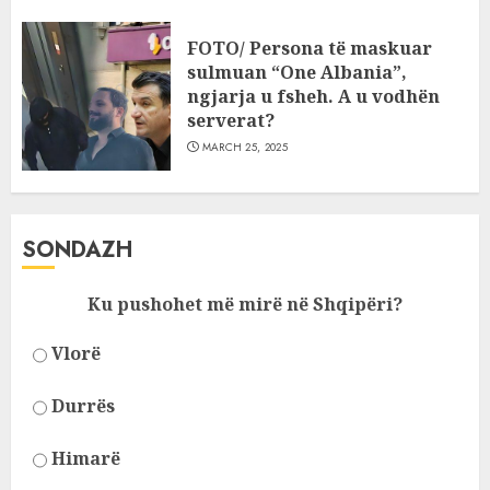
FOTO/ Persona të maskuar
sulmuan “One Albania”,
ngjarja u fsheh. A u vodhën
serverat?
MARCH 25, 2025
SONDAZH
Ku pushohet më mirë në Shqipëri?
Vlorë
Durrës
Himarë