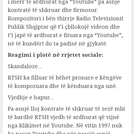
i merr të ardhurat nga “Youtube” pa asnjë
kontratë të shkruar dhe firmosur.
Kompozitori i bën thirrje Radio Televizionit
Publik Shqiptar që t’i çbllokojë videon dhe
t’i japë të ardhurat e fituara nga “Youtube”,
në të kundërt do ta padisë në gjykatë.
Reagimi i plotë në rrjetet sociale:
Skandaloze…
RTSH ka filluar të bëhet pronare e këngëve
të kompozuara dhe të kënduara nga unë.
Vjedhje e hapur…
Pa asnjë lloj kontrate të shkruar të zezë mbi
të bardhë RTSH vjedh të ardhurat që vijnë
nga klikimet në Youtube. Në vitin 1997 nuk
ka pasur Youtube dhe për pasojë asnjë