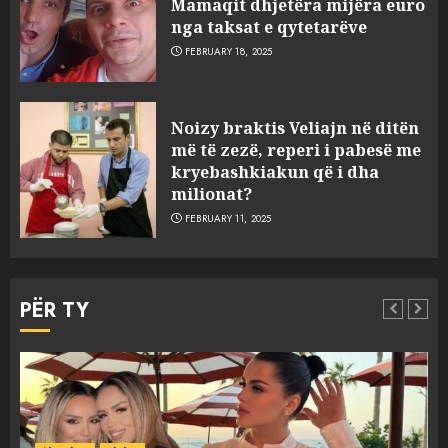
Mamaqit dhjetëra mijëra euro
nga taksat e qytetarëve
FEBRUARY 18, 2025
FOTO/ Persona të maskuar
Noizy braktis Veliajn në ditën
sulmuan “One Albania”,
më të zezë, reperi i pabesë me
ngjarja u fsheh. A u vodhën
kryebashkiakun që i dha
serverat?
milionat?
3
MARCH 25, 2025
FEBRUARY 11, 2025
Prokuroria jep pretencën, ja
çfarë dënimi kërkon për
PËR TY
Mariela dhe Antonela
Berishën
4
MARCH 25, 2025
“Ai që drejtonte makinën më
Aktualitet
Slider
ngjau me Talo Çelën”,