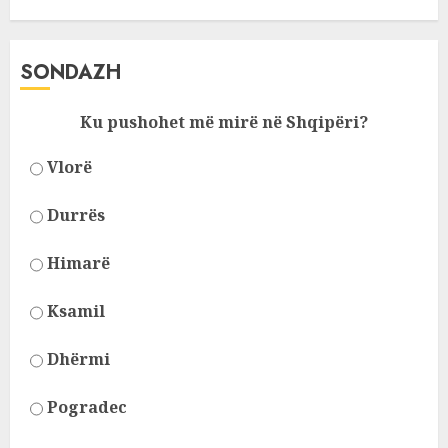
SONDAZH
Ku pushohet më mirë në Shqipëri?
Vlorë
Durrës
Himarë
Ksamil
Dhërmi
Pogradec