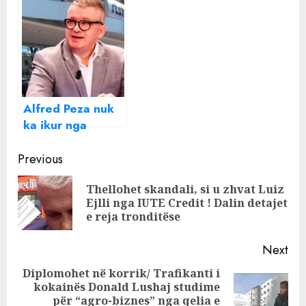
emrat: Fituesit e
Këngës Magjike
dhe festivalit të
RTSH
Alfred Peza nuk
ka ikur nga
drejtimi i RTSH
Continue
Previous
Reading
Thellohet skandali, si u zhvat Luiz
Pre
Ejlli nga IUTE Credit ! Dalin detajet
pos
e reja tronditëse
Next
Diplomohet në korrik/ Trafikanti i
kokainës Donald Lushaj studime
Next
për “agro-biznes” nga qelia e