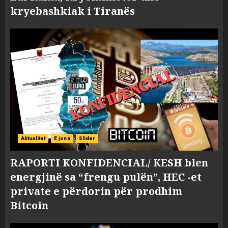
kryebashkiak i Tiranës
Aktualitet
E jona
Slider
RAPORTI KONFIDENCIAL/ KESH blen
energjinë sa “frengu pulën”, HEC -et
private e përdorin për prodhim
Bitcoin