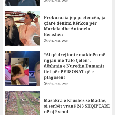
MARCH 25, 2025
Prokuroria jep pretencën, ja
çfarë dënimi kërkon për
Mariela dhe Antonela
Berishën
MARCH 25, 2025
“Ai që drejtonte makinën më
ngjau me Talo Çelën”,
dëshmia e Nuredin Dumanit
flet për PERSONAT që e
plagosën!
MARCH 25, 2025
Masakra e Krushës së Madhe,
si serbët vranë 243 SHQIPTARË
në një vend