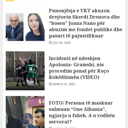
Punonjësja e UKT akuzon
drejtorin Skerdi Drenova dhe
“bosen” Joana Nano për
abuzim me fondet publike dhe
pasuri të pajustifikuar
JULY 24, 2025
Incidenti në ndeshjen
Apolonia- Gramshi, nis
procedim penal për Koço
Kokëdhimën (VIDEO)
MARCH 27, 2025
FOTO/ Persona të maskuar
sulmuan “One Albania”,
ngjarja u fsheh. A u vodhën
serverat?