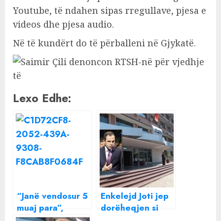
Youtube, të ndahen sipas rregullave, pjesa e
videos dhe pjesa audio.
Në të kundërt do të përballeni në Gjykatë.
Lexo Edhe:
“Janë vendosur 5
Enkelejd Joti jep
muaj para”,
dorëheqjen si
publikohen
drejtor i RTSH-së!