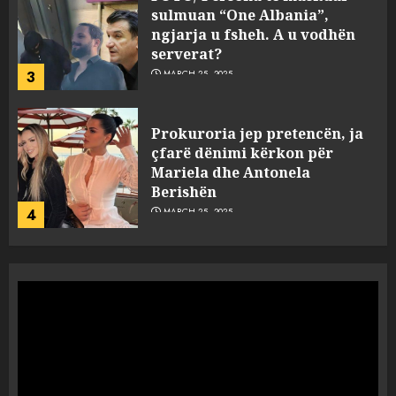
sulmuan “One Albania”,
ngjarja u fsheh. A u vodhën
serverat?
3
MARCH 25, 2025
Prokuroria jep pretencën, ja
çfarë dënimi kërkon për
Mariela dhe Antonela
Berishën
4
MARCH 25, 2025
“Ai që drejtonte makinën më
ngjau me Talo Çelën”,
dëshmia e Nuredin Dumanit
flet për PERSONAT që e
plagosën!
5
MARCH 25, 2025