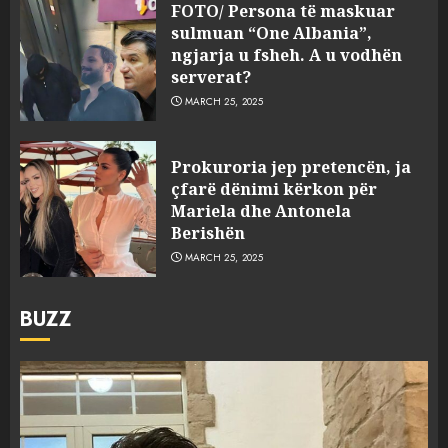
FOTO/ Persona të maskuar
sulmuan “One Albania”,
ngjarja u fsheh. A u vodhën
serverat?
MARCH 25, 2025
Prokuroria jep pretencën, ja
çfarë dënimi kërkon për
Mariela dhe Antonela
Berishën
MARCH 25, 2025
BUZZ