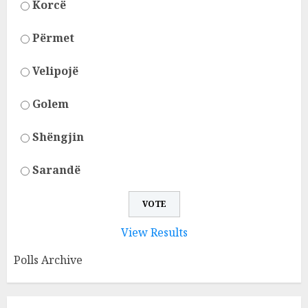
Korcë
Përmet
Velipojë
Golem
Shëngjin
Sarandë
View Results
Polls Archive