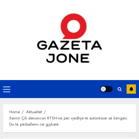
Skip
to
content
Primary
Menu
Home
Aktualitet
Saimir Çili denoncon RTSH-në për vjedhje të autorësisë së këngës:
Do të përballemi në gjykatë