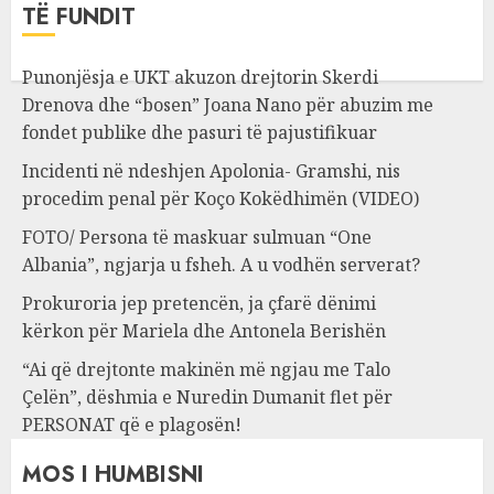
TË FUNDIT
Punonjësja e UKT akuzon drejtorin Skerdi
Drenova dhe “bosen” Joana Nano për abuzim me
fondet publike dhe pasuri të pajustifikuar
Incidenti në ndeshjen Apolonia- Gramshi, nis
procedim penal për Koço Kokëdhimën (VIDEO)
FOTO/ Persona të maskuar sulmuan “One
Albania”, ngjarja u fsheh. A u vodhën serverat?
Prokuroria jep pretencën, ja çfarë dënimi
kërkon për Mariela dhe Antonela Berishën
“Ai që drejtonte makinën më ngjau me Talo
Çelën”, dëshmia e Nuredin Dumanit flet për
PERSONAT që e plagosën!
MOS I HUMBISNI