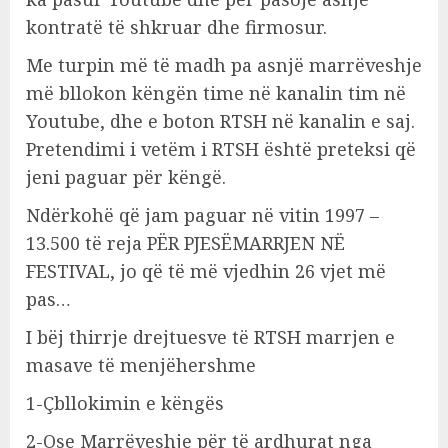
kontratë të shkruar dhe firmosur.
Me turpin më të madh pa asnjë marrëveshje
më bllokon këngën time në kanalin tim në
Youtube, dhe e boton RTSH në kanalin e saj.
Pretendimi i vetëm i RTSH është preteksi që
jeni paguar për këngë.
Ndërkohë që jam paguar në vitin 1997 –
13.500 të reja PËR PJESËMARRJEN NË
FESTIVAL, jo që të më vjedhin 26 vjet më
pas…
I bëj thirrje drejtuesve të RTSH marrjen e
masave të menjëhershme
1-Çbllokimin e këngës
2-Ose Marrëveshje për të ardhurat nga