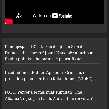
Punonjësja e UKT akuzon
drejtorin Skerdi Drenova dhe
“bosen” Joana Nano për
abuzim me fondet publike dhe
pasuri të pajustifikuar
1
JULY 24, 2025
Incidenti në ndeshjen
Punonjësja e UKT akuzon drejtorin Skerdi
Apolonia- Gramshi, nis
procedim penal për Koço
Drenova dhe “bosen” Joana Nano për abuzim me
Kokëdhimën (VIDEO)
fondet publike dhe pasuri të pajustifikuar
2
MARCH 27, 2025
Incidenti në ndeshjen Apolonia- Gramshi, nis
procedim penal për Koço Kokëdhimën (VIDEO)
FOTO/ Persona të maskuar
sulmuan “One Albania”,
ngjarja u fsheh. A u vodhën
FOTO/ Persona të maskuar sulmuan “One
serverat?
Albania”, ngjarja u fsheh. A u vodhën serverat?
3
MARCH 25, 2025