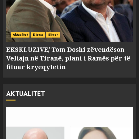
Aktualitet
E jona
Slider
EKSKLUZIVE/ Tom Doshi zëvendëson
Veliajn në Tiranë, plani i Ramës për të
fituar kryeqytetin
AKTUALITET