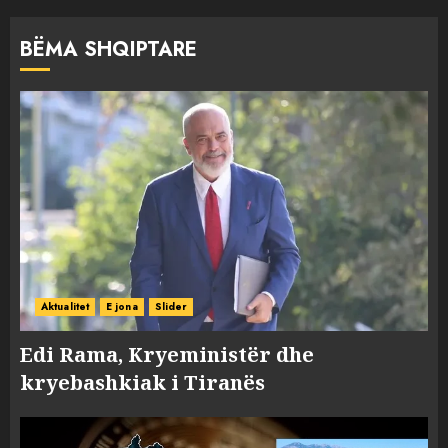
BËMA SHQIPTARE
Aktualitet
E jona
Slider
Edi Rama, Kryeministër dhe
kryebashkiak i Tiranës