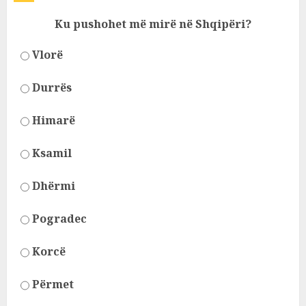
Ku pushohet më mirë në Shqipëri?
Vlorë
Durrës
Himarë
Ksamil
Dhërmi
Pogradec
Korcë
Përmet