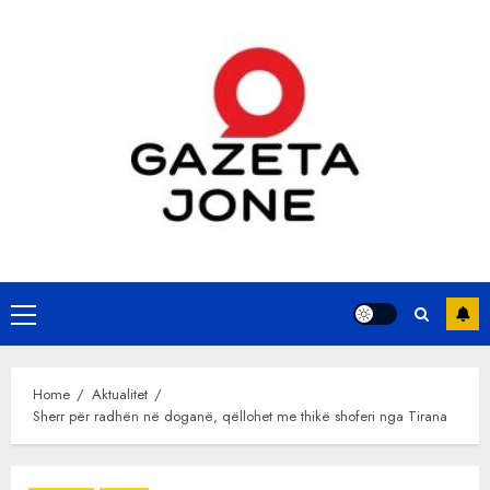
Skip
to
content
Primary
Menu
Home
Aktualitet
Sherr për radhën në doganë, qëllohet me thikë shoferi nga Tirana