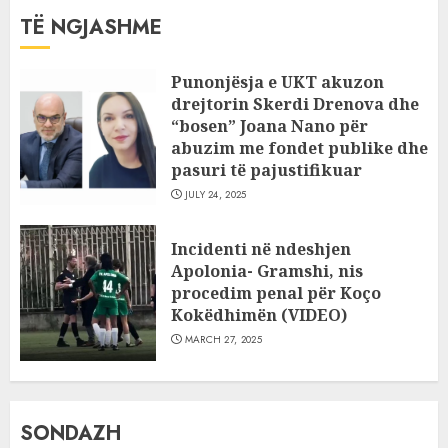
TË NGJASHME
Punonjësja e UKT akuzon
drejtorin Skerdi Drenova dhe
“bosen” Joana Nano për
abuzim me fondet publike dhe
pasuri të pajustifikuar
JULY 24, 2025
Incidenti në ndeshjen
Apolonia- Gramshi, nis
procedim penal për Koço
Kokëdhimën (VIDEO)
MARCH 27, 2025
SONDAZH