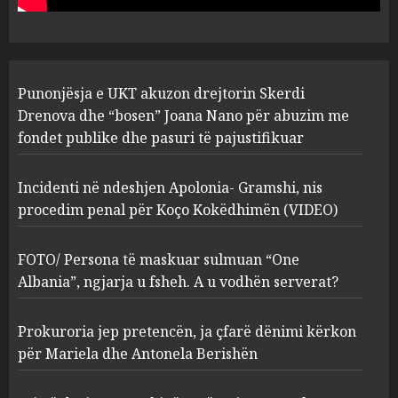
pasuri të pajustifikuar
1
JULY 24, 2025
Incidenti në ndeshjen
Punonjësja e UKT akuzon drejtorin Skerdi
Apolonia- Gramshi, nis
procedim penal për Koço
Drenova dhe “bosen” Joana Nano për abuzim me
Kokëdhimën (VIDEO)
fondet publike dhe pasuri të pajustifikuar
2
MARCH 27, 2025
Incidenti në ndeshjen Apolonia- Gramshi, nis
procedim penal për Koço Kokëdhimën (VIDEO)
FOTO/ Persona të maskuar
sulmuan “One Albania”,
ngjarja u fsheh. A u vodhën
FOTO/ Persona të maskuar sulmuan “One
serverat?
Albania”, ngjarja u fsheh. A u vodhën serverat?
3
MARCH 25, 2025
Prokuroria jep pretencën, ja çfarë dënimi kërkon
Prokuroria jep pretencën, ja
për Mariela dhe Antonela Berishën
çfarë dënimi kërkon për
Mariela dhe Antonela