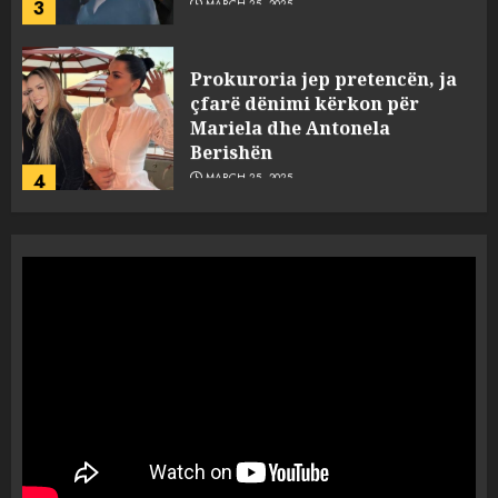
3
Prokuroria jep pretencën, ja
çfarë dënimi kërkon për
Mariela dhe Antonela
Berishën
4
MARCH 25, 2025
“Ai që drejtonte makinën më
ngjau me Talo Çelën”,
dëshmia e Nuredin Dumanit
flet për PERSONAT që e
plagosën!
5
MARCH 25, 2025
Punonjësja e UKT akuzon
drejtorin Skerdi Drenova dhe
“bosen” Joana Nano për
abuzim me fondet publike dhe