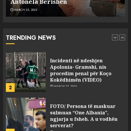
plagosën!
MARCH 25, 2025
Punonjësja e UKT akuzon
drejtorin Skerdi Drenova dhe
“bosen” Joana Nano për
abuzim me fondet publike dhe
TRENDING NEWS
pasuri të pajustifikuar
1
JULY 24, 2025
Incidenti në ndeshjen
Apolonia- Gramshi, nis
procedim penal për Koço
Kokëdhimën (VIDEO)
2
MARCH 27, 2025
FOTO/ Persona të maskuar
sulmuan “One Albania”,
ngjarja u fsheh. A u vodhën
serverat?
MARCH 25, 2025