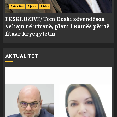
Aktualitet
E jona
Slider
EKSKLUZIVE/ Tom Doshi zëvendëson
Veliajn në Tiranë, plani i Ramës për të
fituar kryeqytetin
AKTUALITET