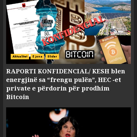
Aktualitet
E jona
Slider
RAPORTI KONFIDENCIAL/ KESH blen
energjinë sa “frengu pulën”, HEC -et
private e përdorin për prodhim
Bitcoin