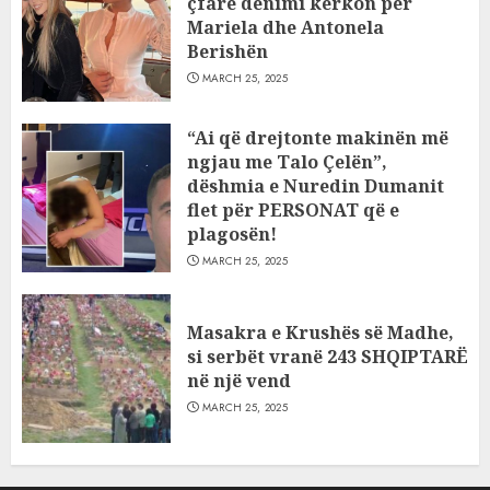
çfarë dënimi kërkon për
Mariela dhe Antonela
Berishën
MARCH 25, 2025
“Ai që drejtonte makinën më
ngjau me Talo Çelën”,
dëshmia e Nuredin Dumanit
flet për PERSONAT që e
plagosën!
MARCH 25, 2025
Masakra e Krushës së Madhe,
si serbët vranë 243 SHQIPTARË
në një vend
MARCH 25, 2025