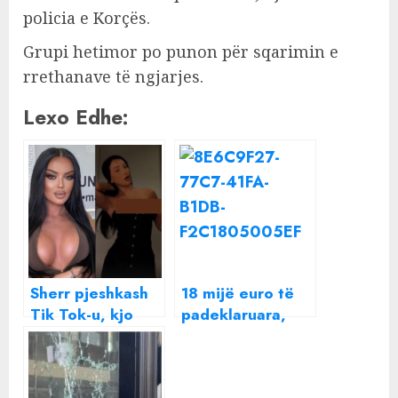
policia e Korçës.
Grupi hetimor po punon për sqarimin e
rrethanave të ngjarjes.
Lexo Edhe:
Sherr pjeshkash
18 mijë euro të
Tik Tok-u, kjo
padeklaruara,
është vajza e
ndalohet në
famshme që
doganë reperi
goditi me thikë
shqiptar