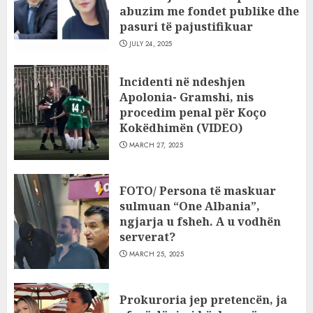
abuzim me fondet publike dhe
pasuri të pajustifikuar
JULY 24, 2025
Incidenti në ndeshjen
Apolonia- Gramshi, nis
procedim penal për Koço
Kokëdhimën (VIDEO)
MARCH 27, 2025
FOTO/ Persona të maskuar
sulmuan “One Albania”,
ngjarja u fsheh. A u vodhën
serverat?
MARCH 25, 2025
Prokuroria jep pretencën, ja