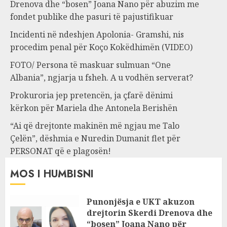
Drenova dhe “bosen” Joana Nano për abuzim me
fondet publike dhe pasuri të pajustifikuar
Incidenti në ndeshjen Apolonia- Gramshi, nis
procedim penal për Koço Kokëdhimën (VIDEO)
FOTO/ Persona të maskuar sulmuan “One
Albania”, ngjarja u fsheh. A u vodhën serverat?
Prokuroria jep pretencën, ja çfarë dënimi
kërkon për Mariela dhe Antonela Berishën
“Ai që drejtonte makinën më ngjau me Talo
Çelën”, dëshmia e Nuredin Dumanit flet për
PERSONAT që e plagosën!
MOS I HUMBISNI
Punonjësja e UKT akuzon
drejtorin Skerdi Drenova dhe
“bosen” Joana Nano për