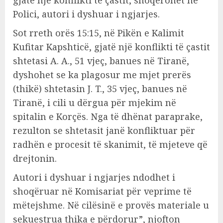
Polici, autori i dyshuar i ngjarjes.
Sot rreth orës 15:15, në Pikën e Kalimit
Kufitar Kapshticë, gjatë një konflikti të çastit
shtetasi A. A., 51 vjeç, banues në Tiranë,
dyshohet se ka plagosur me mjet prerës
(thikë) shtetasin J. T., 35 vjeç, banues në
Tiranë, i cili u dërgua për mjekim në
spitalin e Korçës. Nga të dhënat paraprake,
rezulton se shtetasit janë konfliktuar për
radhën e procesit të skanimit, të mjeteve që
drejtonin.
Autori i dyshuar i ngjarjes ndodhet i
shoqëruar në Komisariat për veprime të
mëtejshme. Në cilësinë e provës materiale u
sekuestrua thika e përdorur”, njofton