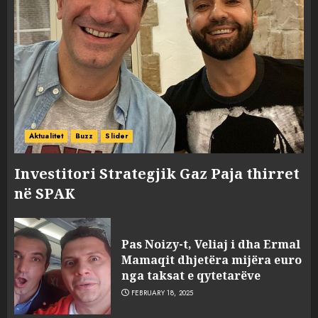
Aktualitet
Buzz
Slider
Investitori Strategjik Gaz Paja thirret
në SPAK
Pas Noizy-t, Veliaj i dha Ermal
Mamaqit dhjetëra mijëra euro
nga taksat e qytetarëve
FEBRUARY 18, 2025