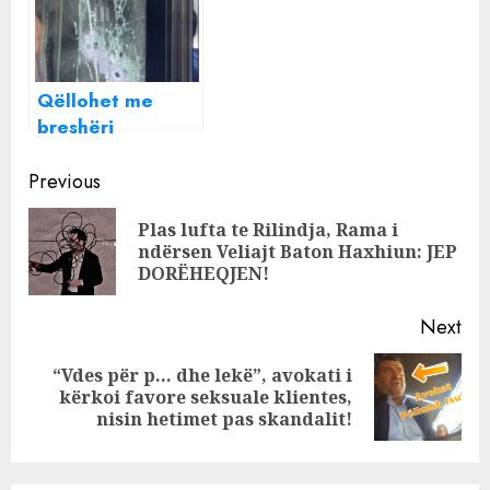
dy motrat
Qëllohet me
breshëri
kallashnikovi
Continue
biznesi në Laç
Previous
Reading
Plas lufta te Rilindja, Rama i
Pre
ndërsen Veliajt Baton Haxhiun: JEP
pos
DORËHEQJEN!
Next
“Vdes për p… dhe lekë”, avokati i
Next
kërkoi favore seksuale klientes,
post:
nisin hetimet pas skandalit!