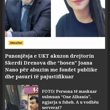
Aktualitet
Punonjësja e UKT akuzon drejtorin
Skerdi Drenova dhe “bosen” Joana
Nano për abuzim me fondet publike
dhe pasuri të pajustifikuar
FOTO/ Persona të maskuar
sulmuan “One Albania”,
ngjarja u fsheh. A u vodhën
serverat?