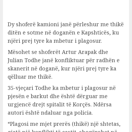
Dy shoferë kamioni janë përleshur me thikë
ditën e sotme në doganën e Kapshticës, ku
njëri prej tyre ka mbetur i plagosur.
Mësohet se shoferët Artur Arapak dhe
Julian Todhe janë konfliktuar për radhën e
skanerit në doganë, kur njëri prej tyre ka
qëlluar me thikë.
35-vjeçari Todhe ka mbetur i plagosur në
pjesën e barkut dhe është dërguar me
urgjencë drejt spitalit të Korçës. Ndërsa
autori është ndaluar nga policia.
“Plagosi me mjet prerës (thikë) një shtetas,
gjatë një konflikti të çastit, shoqërohet në