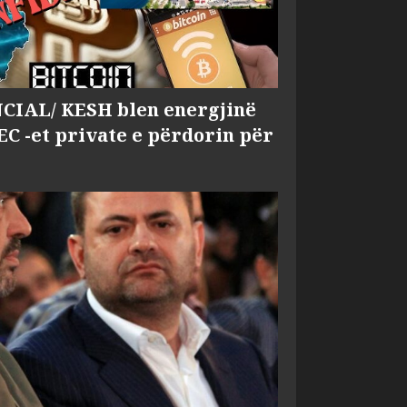
IAL/ KESH blen energjinë
EC -et private e përdorin për