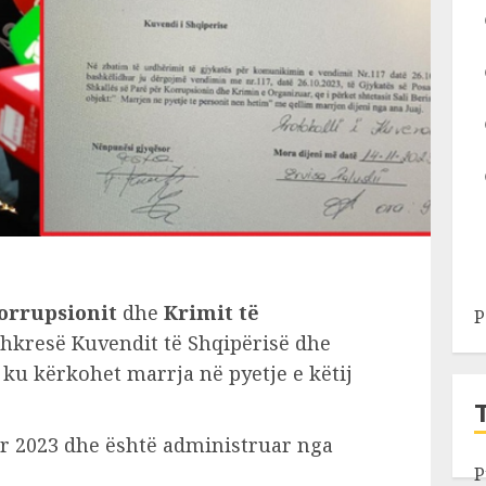
orrupsionit
dhe
Krimit të
P
shkresë Kuvendit të Shqipërisë dhe
 ku kërkohet marrja në pyetje e këtij
r 2023 dhe është administruar nga
P