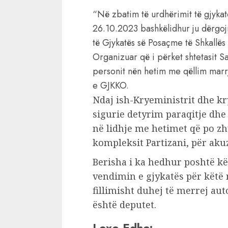
“Në zbatim të urdhërimit të gjyka
26.10.2023 bashkëlidhur ju dërgo
të Gjykatës së Posaçme të Shkallës
Organizuar që i përket shtetasit S
personit nën hetim me qëllim marrj
e GJKKO.
Ndaj ish-Kryeministrit dhe kr
sigurie detyrim paraqitje dhe
në lidhje me hetimet që po zh
kompleksit Partizani, për aku
Berisha i ka hedhur poshtë kë
vendimin e gjykatës për këtë
fillimisht duhej të merrej au
është deputet.