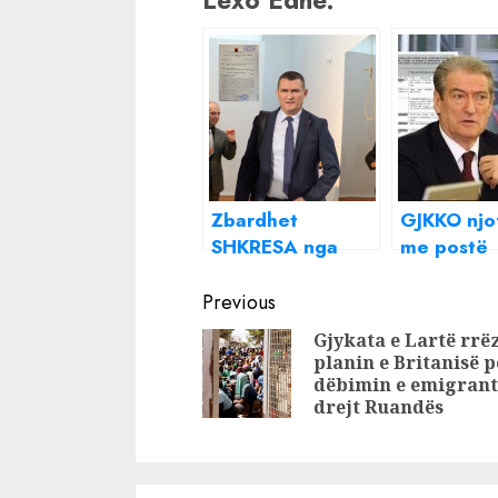
Lexo Edhe:
Zbardhet
GJKKO njo
SHKRESA nga
me postë
SPAK/ Ja çfarë
Berishën, a
Continue
kërkon Altin
kthen letr
Previous
Dumani nga
nënshkrim
Reading
Gjykata e Lartë rrë
parlamenti për
“refuzuar
planin e Britanisë p
Berishën!
dëbimin e emigran
drejt Ruandës