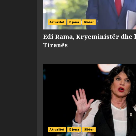
Aktualitet
E jona
Slider
Edi Rama, Kryeministër dhe 
Tiranës
Aktualitet
E jona
Slider