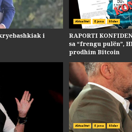
Aktualitet
E jona
Slider
kryebashkiak i
RAPORTI KONFIDENC
sa “frengu pulën”, H
prodhim Bitcoin
Aktualitet
E jona
Slider