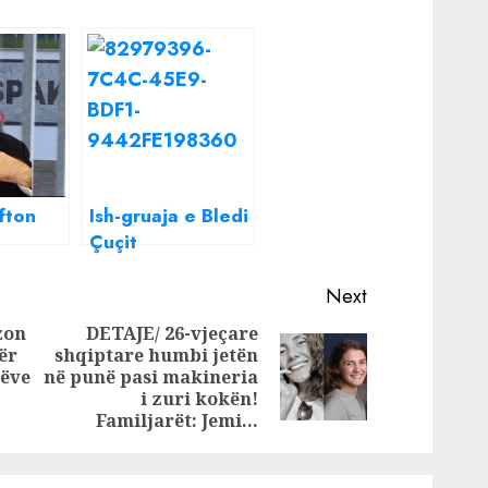
fton
Ish-gruaja e Bledi
Çuçit
i i
përgënjeshtron
at me
Sali Berishën, për
Next
in
“arrestimin” e të
zon
DETAJE/ 26-vjeçare
”
birit
ër
shqiptare humbi jetën
Previous
Next
tëve
në punë pasi makineria
post:
post:
i zuri kokën!
Familjarët: Jemi…