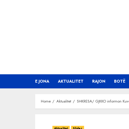
Skip
to
content
E JONA
AKTUALITET
RAJON
BOTË
Home
Aktualitet
SHKRESA/ GJKKO informon Kuven
Aktualitet
Slider