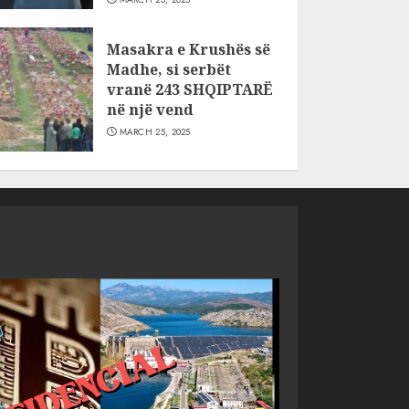
Masakra e Krushës së
Madhe, si serbët
vranë 243 SHQIPTARË
në një vend
MARCH 25, 2025