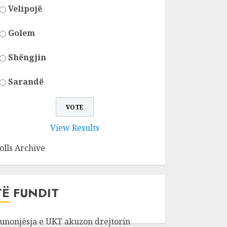
Velipojë
Golem
Shëngjin
Sarandë
View Results
olls Archive
TË FUNDIT
unonjësja e UKT akuzon drejtorin