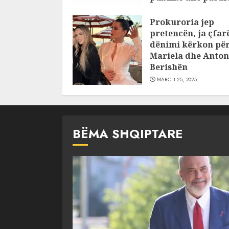
pajustifikuar
Prokuroria jep
JULY 24, 2025
pretencën, ja çfar
dënimi kërkon pë
Mariela dhe Anton
Berishën
MARCH 25, 2025
BËMA SHQIPTARE