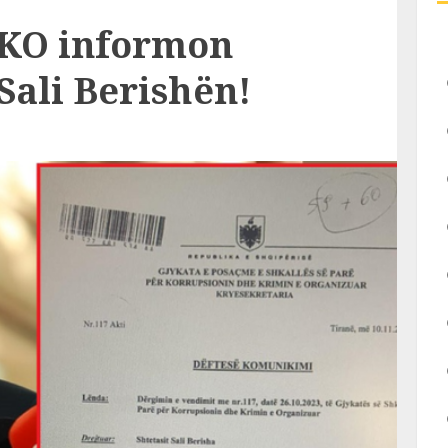
KO informon
Sali Berishën!