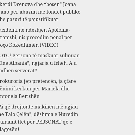
kerdi Drenova dhe “bosen” Joana
ano për abuzim me fondet publike
he pasuri të pajustifikuar
ncidenti në ndeshjen Apolonia-
ramshi, nis procedim penal për
oço Kokëdhimën (VIDEO)
OTO/ Persona të maskuar sulmuan
One Albania”, ngjarja u fsheh. A u
odhën serverat?
rokuroria jep pretencën, ja çfarë
ënimi kërkon për Mariela dhe
ntonela Berishën
Ai që drejtonte makinën më ngjau
e Talo Çelën”, dëshmia e Nuredin
umanit flet për PERSONAT që e
lagosën!