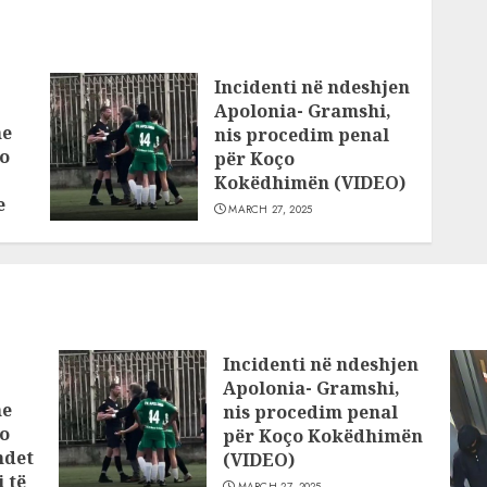
Incidenti në ndeshjen
Apolonia- Gramshi,
he
nis procedim penal
o
për Koço
Kokëdhimën (VIDEO)
e
MARCH 27, 2025
Incidenti në ndeshjen
Apolonia- Gramshi,
he
nis procedim penal
o
për Koço Kokëdhimën
ndet
(VIDEO)
 të
MARCH 27, 2025