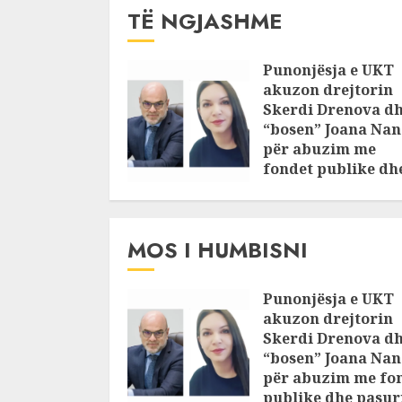
TË NGJASHME
Punonjësja e UKT
akuzon drejtorin
Skerdi Drenova d
“bosen” Joana Nan
për abuzim me
fondet publike dh
pasuri të
pajustifikuar
JULY 24, 2025
MOS I HUMBISNI
Punonjësja e UKT
akuzon drejtorin
Skerdi Drenova d
“bosen” Joana Nan
për abuzim me fo
publike dhe pasuri