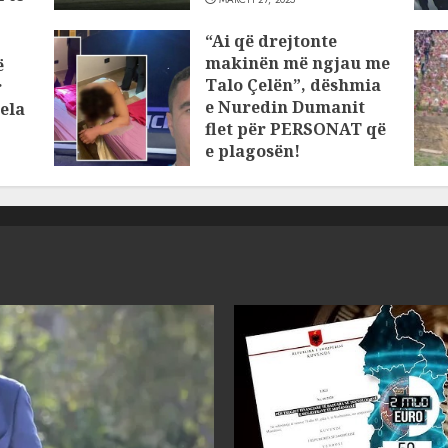
“Ai që drejtonte
makinën më ngjau me
ë
Talo Çelën”, dëshmia
r
e Nuredin Dumanit
ela
flet për PERSONAT që
e plagosën!
MARCH 25, 2025