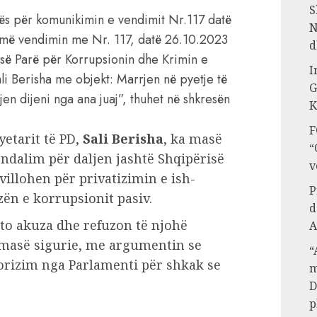
S
tës për komunikimin e vendimit Nr.117 datë
N
jmë vendimin me Nr. 117, datë 26.10.2023
d
 së Parë për Korrupsionin dhe Krimin e
I
ali Berisha me objekt: Marrjen në pyetje të
G
en dijeni nga ana juaj”, thuhet në shkresën
K
F
yetarit të PD,
Sali Berisha
, ka masë
“
 ndalim për daljen jashtë Shqipërisë
v
villohen për privatizimin e ish-
P
zën e korrupsionit pasiv.
d
to akuza dhe refuzon të njohë
A
 masë sigurie, me argumentin se
“
torizim nga Parlamenti për shkak se
m
D
p