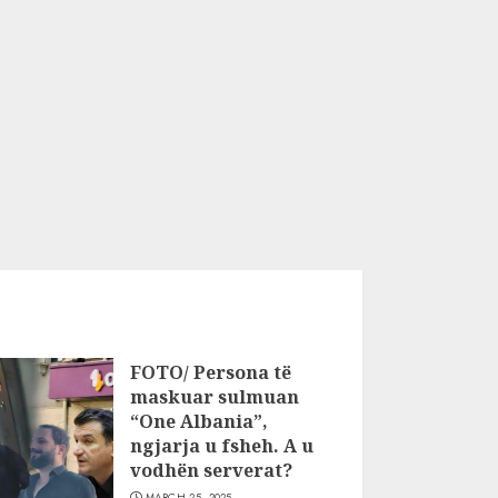
FOTO/ Persona të
maskuar sulmuan
“One Albania”,
ngjarja u fsheh. A u
vodhën serverat?
MARCH 25, 2025